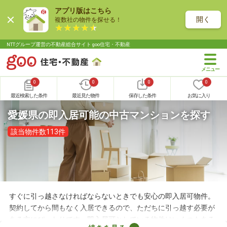
アプリ版はこちら
開く
複数社の物件を探せる！
NTTグループ運営の不動産総合サイト goo住宅・不動産
0
0
0
0
最近検索した条件
最近見た物件
保存した条件
お気に入り
愛媛県の即入居可能の中古マンションを探す
該当物件数113件
すぐに引っ越さなければならないときでも安心の即入居可物件。
契約してから間もなく入居できるので、ただちに引っ越す必要が
ある方にぴったりです。即入居可としている物件はいくつもある