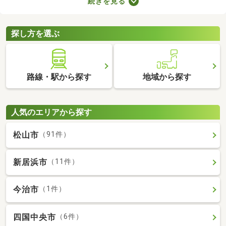
続きを見る
ので、間取りや購入費用、設備をチェックしたうえで決めましょ
う。ここでは、すぐに引っ越す必要のある方におすすめの即入居
可の中古マンションを紹介します。
探し方を選ぶ
路線・駅から探す
地域から探す
人気のエリアから探す
松山市
（91件）
新居浜市
（11件）
今治市
（1件）
四国中央市
（6件）