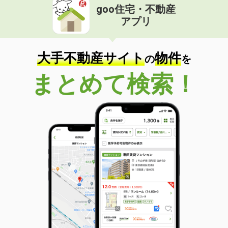
goo住宅・不動産
価 格
1,300万円
アプリ
住 所
愛媛県松山市辰巳町
専有面積
81.71m²
間取り
3LDK
大手不動産サイト
物件
の
を
愛媛県松山市岩崎町１丁目
まとめて検索！
価 格
1,750万円
住 所
愛媛県松山市岩崎町１丁目
専有面積
67.47m²
間取り
3LDK