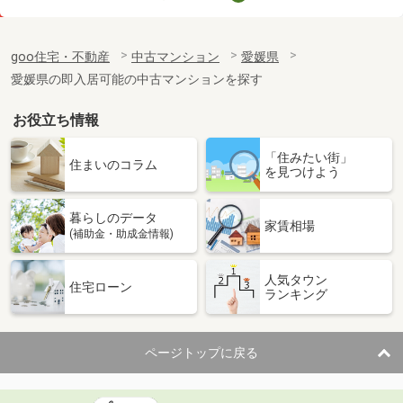
価 格
2,090万円
住 所
愛媛県松山市紅葉町
goo住宅・不動産
中古マンション
愛媛県
専有面積
68.44m²
愛媛県の即入居可能の中古マンションを探す
間取り
2SLDK
お役立ち情報
愛媛県松山市道後湯之町
「住みたい街」
価 格
1,780万円
住まいのコラム
を見つけよう
住 所
愛媛県松山市道後湯之町
専有面積
64.4m²
暮らしのデータ
間取り
2LDK
家賃相場
(補助金・助成金情報)
愛媛県松山市松前町２丁目
人気タウン
住宅ローン
ランキング
価 格
3,590万円
住 所
愛媛県松山市松前町２丁目
専有面積
73m²
ページトップに戻る
間取り
3LDK
愛媛県松山市辰巳町