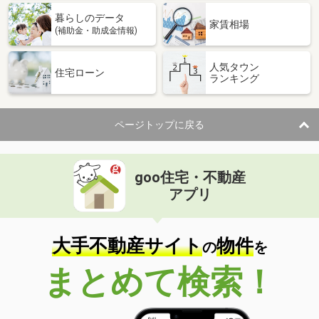
専有面積
84.99m²
暮らしのデータ
間取り
4LDK
家賃相場
(補助金・助成金情報)
愛媛県松山市一番町１丁目
人気タウン
住宅ローン
ランキング
価 格
3,180万円
住 所
愛媛県松山市一番町１丁目
専有面積
66.55m²
ページトップに戻る
間取り
2SLDK
愛媛県松山市溝辺町
goo住宅・不動産
価 格
650万円
アプリ
住 所
愛媛県松山市溝辺町
専有面積
83.13m²
間取り
ワンルーム
大手不動産サイト
物件
の
を
愛媛県松山市若草町
まとめて検索！
価 格
2,419万円
住 所
愛媛県松山市若草町