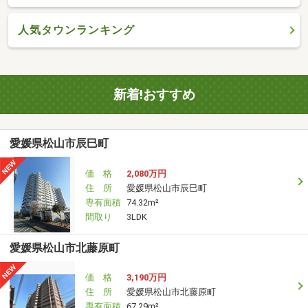
人気タウンランキング
新着!おすすめ
愛媛県松山市辰巳町
価 格
2,080万円
住 所
愛媛県松山市辰巳町
専有面積
74.32m²
間取り
3LDK
愛媛県松山市北藤原町
価 格
3,190万円
住 所
愛媛県松山市北藤原町
専有面積
67.29m²