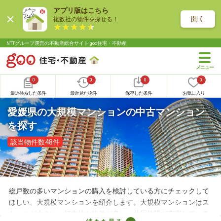
アプリ版はこちら
開く
複数社の物件を探せる！
NTTグループ運営の不動産総合サイト goo住宅・不動産
0
0
0
0
最近検索した条件
最近見た物件
保存した条件
お気に入り
愛媛県の大規模マンションの中古マンション
を探す
該当物件数48件
総戸数の多いマンションの購入を検討している方にチェックして
ほしい、大規模マンションを紹介します。大規模マンションはス
ケールが大きい・好立地な物件が多い・共用施設が充実している