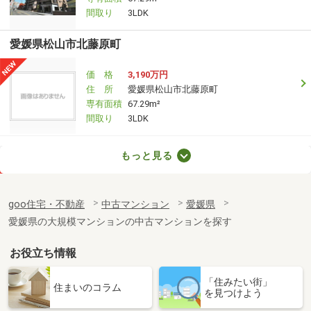
間取り
3LDK
愛媛県松山市北藤原町
価 格
3,190万円
住 所
愛媛県松山市北藤原町
専有面積
67.29m²
間取り
3LDK
愛媛県今治市中日吉町１
もっと見る
価 格
2,390万円
住 所
愛媛県今治市中日吉町１
goo住宅・不動産
中古マンション
愛媛県
専有面積
86.36m²
愛媛県の大規模マンションの中古マンションを探す
間取り
3SLDK
お役立ち情報
愛媛県松山市萱町５丁目
「住みたい街」
価 格
1,790万円
住まいのコラム
を見つけよう
住 所
愛媛県松山市萱町５丁目