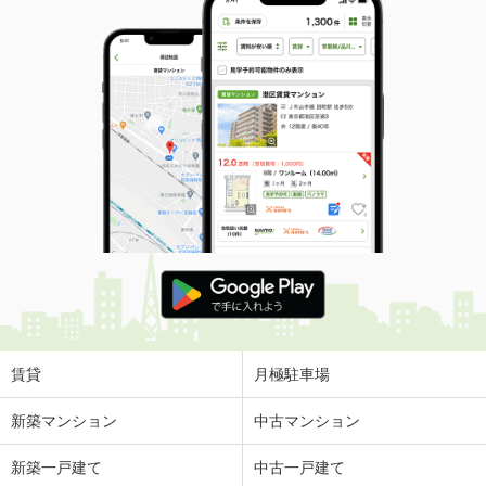
専有面積
73.71m²
間取り
4LDK
愛媛県松山市若草町
価 格
2,419万円
住 所
愛媛県松山市若草町
専有面積
73.71m²
間取り
4LDK
愛媛県松山市岩崎町１
価 格
2,890万円
住 所
愛媛県松山市岩崎町１
専有面積
74.92m²
間取り
2SLDK
賃貸
月極駐車場
愛媛県松山市鷹子町
新築マンション
中古マンション
価 格
2,180万円
新築一戸建て
中古一戸建て
住 所
愛媛県松山市鷹子町