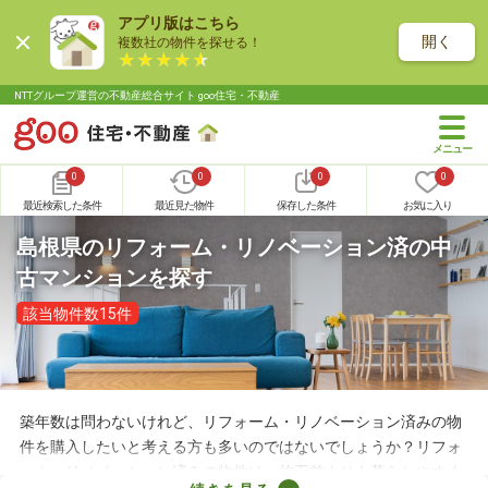
アプリ版はこちら
開く
複数社の物件を探せる！
NTTグループ運営の不動産総合サイト goo住宅・不動産
0
0
0
0
最近検索した条件
最近見た物件
保存した条件
お気に入り
島根県のリフォーム・リノベーション済の中
古マンションを探す
該当物件数15件
築年数は問わないけれど、リフォーム・リノベーション済みの物
件を購入したいと考える方も多いのではないでしょうか？リフォ
ーム・リノベーション済みの物件は、施工前よりも暮らしやすく