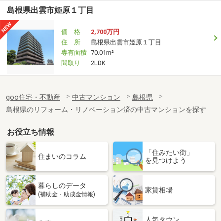
島根県出雲市姫原１丁目
価 格
2,700万円
住 所
島根県出雲市姫原１丁目
専有面積
70.01m²
間取り
2LDK
goo住宅・不動産
中古マンション
島根県
島根県のリフォーム・リノベーション済の中古マンションを探す
お役立ち情報
「住みたい街」
住まいのコラム
を見つけよう
暮らしのデータ
家賃相場
(補助金・助成金情報)
人気タウン