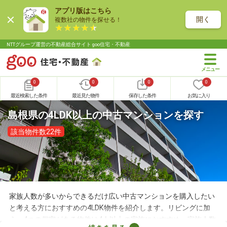
アプリ版はこちら
開く
複数社の物件を探せる！
NTTグループ運営の不動産総合サイト goo住宅・不動産
0
0
0
0
最近検索した条件
最近見た物件
保存した条件
お気に入り
島根県の4LDK以上の中古マンションを探す
該当物件数22件
家族人数が多いからできるだけ広い中古マンションを購入したい
と考える方におすすめの4LDK物件を紹介します。リビングに加
え、4つの個室がある物件は4人以上の家族におすすめ。家族人数