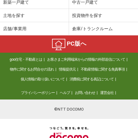
新築一戸建て
中古一戸建て
土地を探す
投資物件を探す
店舗/事業用
倉庫/トランクルーム
PC版へ
goo住宅・不動産とは
お客さまご利用端末からの情報の外部送信について
物件に関するお問合せの流れ
情報提供元
不動産情報に関する免責事項
個人情報の取り扱いについて
消費税に関する表記について
プライバシーポリシー
ヘルプ
お問い合わせ
運営会社
©NTT DOCOMO