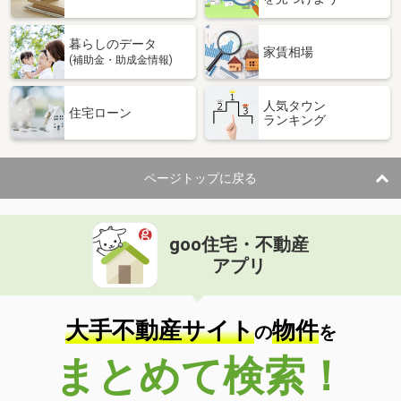
暮らしのデータ
家賃相場
(補助金・助成金情報)
人気タウン
住宅ローン
ランキング
ページトップに戻る
goo住宅・不動産
アプリ
大手不動産サイト
物件
の
を
まとめて検索！