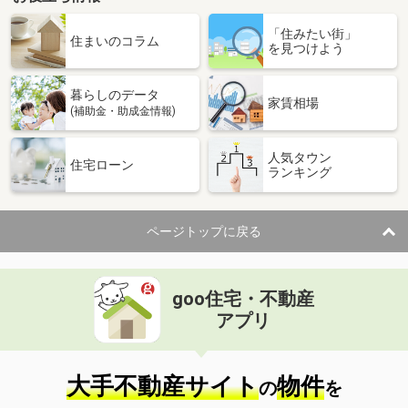
「住みたい街」
住まいのコラム
を見つけよう
暮らしのデータ
家賃相場
(補助金・助成金情報)
人気タウン
住宅ローン
ランキング
ページトップに戻る
goo住宅・不動産
アプリ
大手不動産サイト
物件
の
を