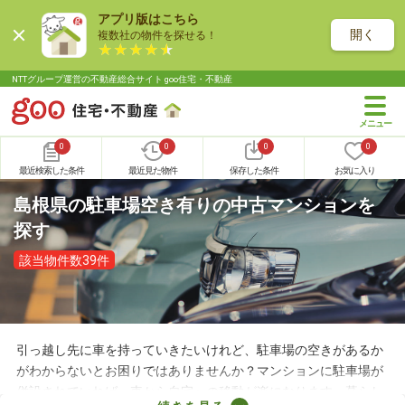
アプリ版はこちら
開く
複数社の物件を探せる！
NTTグループ運営の不動産総合サイト goo住宅・不動産
0
0
0
0
最近検索した条件
最近見た物件
保存した条件
お気に入り
島根県の駐車場空き有りの中古マンションを
探す
該当物件数39件
引っ越し先に車を持っていきたいけれど、駐車場の空きがあるか
がわからないとお困りではありませんか？マンションに駐車場が
併設されていれば、車から自宅への移動が楽になります。暮らし