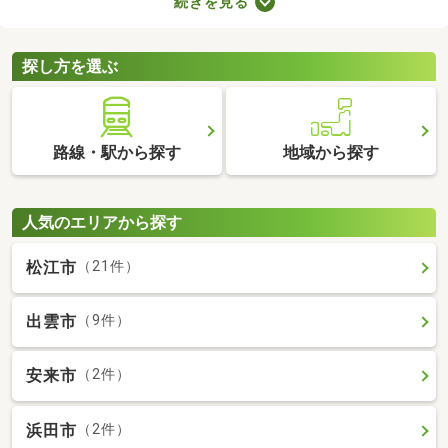
続きを見る
で、大切な家族と引っ越す際は、ペット可の物件を選ぶことが大
切です。ここでペット可・ペット相談可の中古マンションを紹介
するので、ペットと快適に暮らせるお部屋を見つけてください
探し方を選ぶ
ね。
路線・駅から探す
地域から探す
人気のエリアから探す
松江市
（21件）
出雲市
（9件）
安来市
（2件）
浜田市
（2件）