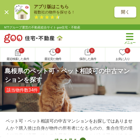
アプリ版はこちら
開く
複数社の物件を探せる！
NTTグループ運営の不動産総合サイト goo住宅・不動産
0
0
0
0
最近検索した条件
最近見た物件
保存した条件
お気に入り
島根県のペット可・ペット相談可の中古マン
ションを探す
該当物件数34件
ペット可・ペット相談可の中古マンションをお探しではありませ
んか？購入後は自身が物件の所有者になるものの、集合住宅の場
合は注意が必要。ほかの入居者からクレームが入る恐れがあるの