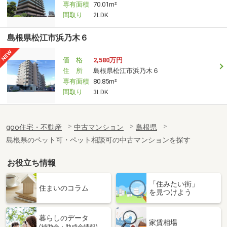
専有面積
70.01m²
間取り
2LDK
島根県松江市浜乃木６
価 格
2,580万円
住 所
島根県松江市浜乃木６
専有面積
80.85m²
間取り
3LDK
goo住宅・不動産
中古マンション
島根県
島根県のペット可・ペット相談可の中古マンションを探す
お役立ち情報
「住みたい街」
住まいのコラム
を見つけよう
暮らしのデータ
家賃相場