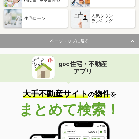
(補助金・助成金情報)
人気タウン
住宅ローン
ランキング
ページトップに戻る
goo住宅・不動産
アプリ
大手不動産サイト
物件
の
を
まとめて検索！