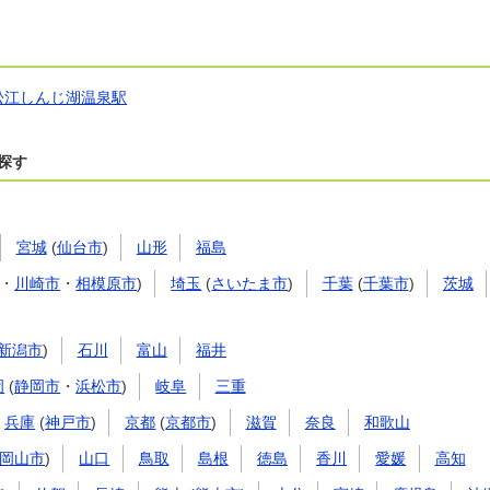
松江しんじ湖温泉駅
探す
宮城
(
仙台市
)
山形
福島
・
川崎市
・
相模原市
)
埼玉
(
さいたま市
)
千葉
(
千葉市
)
茨城
新潟市
)
石川
富山
福井
岡
(
静岡市
・
浜松市
)
岐阜
三重
兵庫
(
神戸市
)
京都
(
京都市
)
滋賀
奈良
和歌山
岡山市
)
山口
鳥取
島根
徳島
香川
愛媛
高知