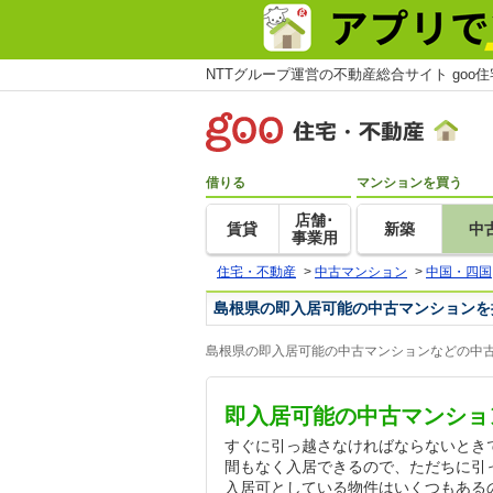
NTTグループ運営の不動産総合サイト goo
借りる
マンションを買う
店舗･
賃貸
新築
中
事業用
住宅・不動産
>
中古マンション
>
中国・四国
島根県の即入居可能の中古マンションを
島根県の即入居可能の中古マンションなどの中古
即入居可能の中古マンショ
すぐに引っ越さなければならないとき
間もなく入居できるので、ただちに引
入居可としている物件はいくつもある