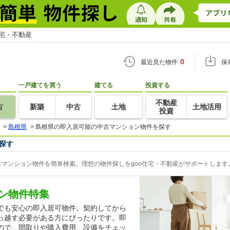
住宅・不動産
0
最近見た物件
保
一戸建てを買う
建てる
投資する
不動産
古
新築
中古
土地
土地活用
投資
>
島根県
>
島根県の即入居可能の中古マンション物件を探す
探す
マンション物件を簡単検索。理想の物件探しをgoo住宅・不動産がサポートします
ン物件特集
でも安心の即入居可物件。契約してから
っ越す必要がある方にぴったりです。即
ので、間取りや購入費用、設備をチェッ