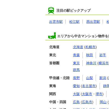
注目の駅ピックアップ
出雲市駅
松江駅
西出雲駅
エリアから中古マンション物件を
北海道
北海道
(
札幌市
)
東北
青森
秋田
岩手
首都圏
東京
神奈川
(
横浜市
群馬
甲信越・北陸
長野
山梨
新潟
(
東海
愛知
(
名古屋市
)
静
関西
大阪
(
大阪市
・
堺市
)
中国・四国
広島
(
広島市
)
岡山
(