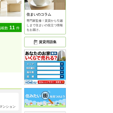
住まいのコラム
専門家監修！賃貸から引越
しまで住まいの役立つ情報
11
掲載数
件
をお届け。
賃貸用語集
マンション