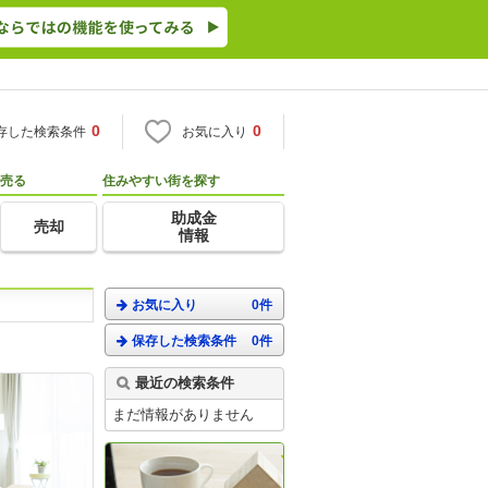
0
0
存した検索条件
お気に入り
売る
住みやすい街を探す
助成金
売却
情報
お気に入り
0件
保存した検索条件
0件
。
最近の検索条件
まだ情報がありません