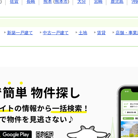
市
)
佐賀
長崎
熊本
(
熊本市
)
大分
宮崎
鹿児島
沖
新築一戸建て
中古一戸建て
土地
賃貸
店舗・事業