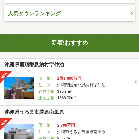
人気タウンランキング
新着!おすすめ
沖縄県国頭郡恩納村字仲泊
価 格
2億9,000万円
住 所
沖縄県国頭郡恩納村字仲泊
建物面積
385.3m²
土地面積
1668.02m²
沖縄県うるま市勝連南風原
価 格
2,790万円
住 所
沖縄県うるま市勝連南風原
建物面積
95.63m²