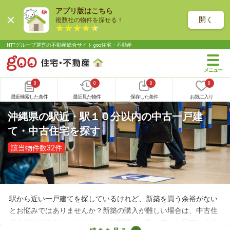
アプリ版はこちら
開く
複数社の物件を探せる！
NTTグループ運営の不動産総合サイト goo住宅・不動産
0
0
0
0
最近検索した条件
最近見た物件
保存した条件
お気に入り
沖縄県の駅近・駅１０分以内の中古一戸建
て・中古住宅を探す
該当物件数32件
駅から近い一戸建てを探しているけれど、新築を買う余裕がない
とお悩みではありませんか？新築の購入が難しい場合は、中古住
宅を検討することがおすすめ。以前誰かが住んでいた家ではある