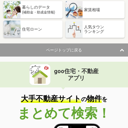
建物面積
96.91m²
暮らしのデータ
土地面積
165.3m²
家賃相場
(補助金・助成金情報)
人気タウン
住宅ローン
ランキング
ページトップに戻る
goo住宅・不動産
アプリ
大手不動産サイト
物件
の
を
まとめて検索！