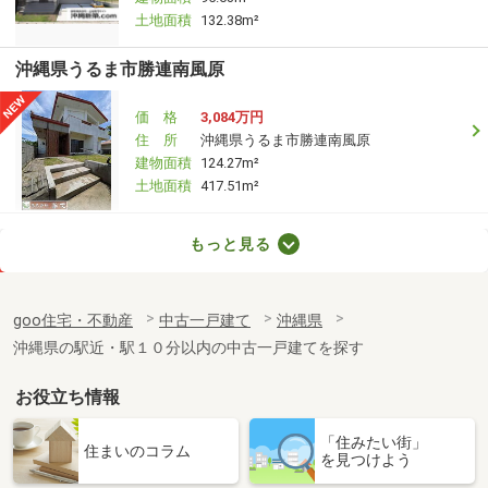
土地面積
132.38m²
沖縄県うるま市勝連南風原
価 格
3,084万円
住 所
沖縄県うるま市勝連南風原
建物面積
124.27m²
土地面積
417.51m²
沖縄県宮古島市平良字狩俣
もっと見る
価 格
1億2,500万円
住 所
沖縄県宮古島市平良字狩俣
goo住宅・不動産
中古一戸建て
沖縄県
建物面積
170.16m²
沖縄県の駅近・駅１０分以内の中古一戸建てを探す
土地面積
897.86m²
お役立ち情報
沖縄県中頭郡北谷町字砂辺
「住みたい街」
価 格
7,500万円
住まいのコラム
を見つけよう
住 所
沖縄県中頭郡北谷町字砂辺