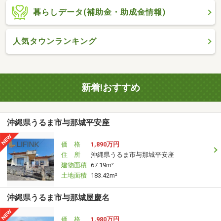
暮らしデータ(補助金・助成金情報)
人気タウンランキング
新着!おすすめ
沖縄県うるま市与那城平安座
価 格
1,890万円
住 所
沖縄県うるま市与那城平安座
建物面積
67.19m²
土地面積
183.42m²
沖縄県うるま市与那城屋慶名
価 格
1,980万円