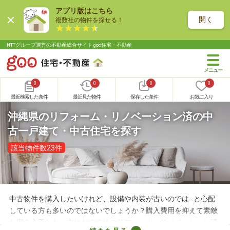
アプリ版はこちら
開く
複数社の物件を探せる！
NTTグループ運営の不動産総合サイト goo住宅・不動産
0
0
0
0
最近検索した条件
最近見た物件
保存した条件
お気に入り
沖縄県のリフォーム・リノベーション済の中
古一戸建て・中古住宅を探す
該当物件数23件
中古物件を購入したいけれど、設備や内装が古いのでは…と心配
している方も多いのではないでしょうか？購入費用を抑えて素敵
な家を入手したい方におすすめのリフォーム・リノベーション済