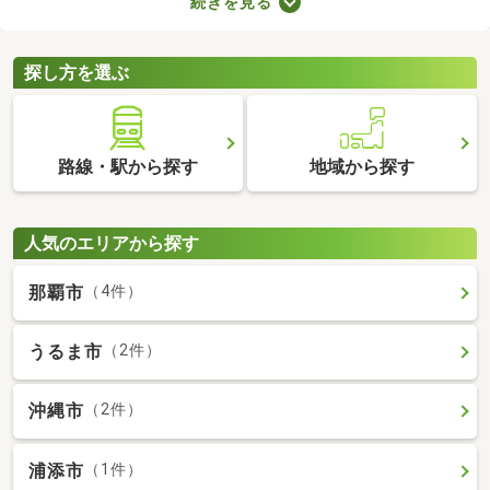
続きを見る
みの中古一軒家を紹介します。築年数が古くても新しい設備が整
っていたり、ニーズにあう間取りに変更されていたりするので、
快適に暮らせますよ。
探し方を選ぶ
路線・駅から探す
地域から探す
人気のエリアから探す
那覇市
（4件）
うるま市
（2件）
沖縄市
（2件）
浦添市
（1件）