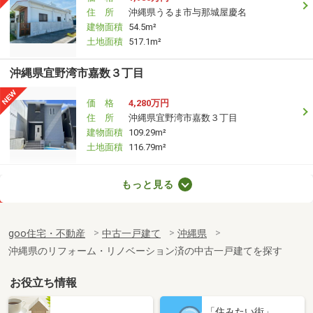
住 所
沖縄県うるま市与那城屋慶名
建物面積
54.5m²
土地面積
517.1m²
沖縄県宜野湾市嘉数３丁目
価 格
4,280万円
住 所
沖縄県宜野湾市嘉数３丁目
建物面積
109.29m²
土地面積
116.79m²
沖縄県那覇市三原３丁目
もっと見る
価 格
5,800万円
住 所
沖縄県那覇市三原３丁目
goo住宅・不動産
中古一戸建て
沖縄県
建物面積
108.56m²
沖縄県のリフォーム・リノベーション済の中古一戸建てを探す
土地面積
141.79m²
お役立ち情報
沖縄県宜野湾市嘉数２丁目
「住みたい街」