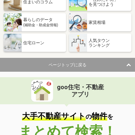
価 格
4,390万円
住まいのコラム
を見つけよう
住 所
沖縄県宜野湾市嘉数２丁目
建物面積
87.56m²
暮らしのデータ
土地面積
103.11m²
家賃相場
(補助金・助成金情報)
沖縄県名護市宮里７丁目
人気タウン
住宅ローン
ランキング
価 格
7,500万円
住 所
沖縄県名護市宮里７丁目
建物面積
188.42m²
ページトップに戻る
土地面積
444.09m²
goo住宅・不動産
アプリ
大手不動産サイト
物件
の
を
まとめて検索！