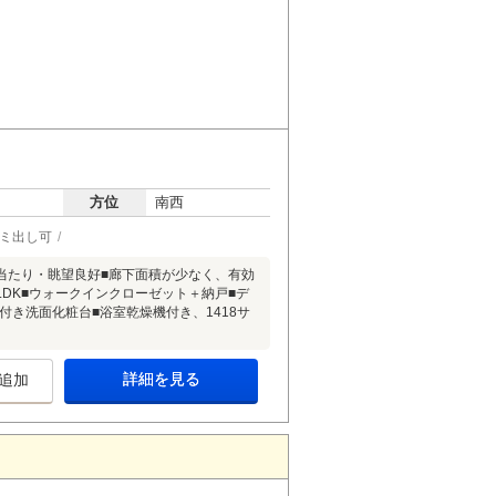
方位
南西
ゴミ出し可
■日当たり・眺望良好■廊下面積が少なく、有効
3LDK■ウォークインクローゼット＋納戸■デ
付き洗面化粧台■浴室乾燥機付き、1418サ
詳細を見る
追加