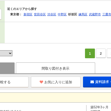
近くのエリアから探す
東京都：
新宿区
世田谷区
渋谷区
中野区
杉並区
練馬区
武蔵野市
三鷹
1
2
間取り図付き表示
お気に入りに追加
資料請求
築52年3ヶ月