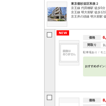
東京都杉並区和泉２
京王線 代田橋駅 徒歩5分
京王線 明大前駅 徒歩12
京王井の頭線 明大前駅 徒
6
価格
間取り
1
駐車場あり
モニ
おすすめポイン
8
価格