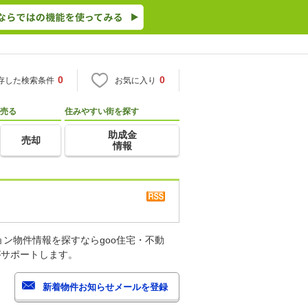
0
0
存した検索条件
お気に入り
売る
住みやすい街を探す
助成金
売却
情報
ン物件情報を探すならgoo住宅・不動
がサポートします。