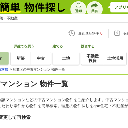
住宅・不動産
0
最近見た物件
保
一戸建てを買う
建てる
投資する
不動産
古
新築
中古
土地
土地活用
投資
東京都
>
杉並区の中古マンション 物件一覧
古マンション 物件一覧
分譲マンションなどの中古マンション物件をご紹介します。中古マンショ
だわり条件から物件を簡単検索。理想の物件探しをgoo住宅・不動産
変更して再検索