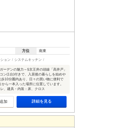
方位
南東
ーション
システムキッチン
戸ガーデンの魅力～§京王井の頭線「高井戸」
コン(1台)付きで、入居後の暮らしを始めや
徒歩10分圏内あり、日々の買い物に便利で
通りから一本入った場所に位置しています。
イレ、建具・内装：床、クロス
詳細を見る
追加