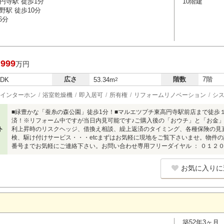
円寺駅 徒歩1分
10階建
野駅 徒歩10分
6分
,999
万円
広さ
階数
7階
LDK
53.34m
2
インターホン
浴室乾燥機
即入居可
所有権
リフォームリノベーション
シ
■緑豊かな「蚕糸の森公園」徒歩1分！■マルエツプチ東高円寺駅前店まで徒歩１
済！※リフォーム中ですが当日内見可能です♪ご購入後の「おウチ」と「お金
ト
利上昇時のリスクヘッジ、借換え相談、繰上返済のタイミング、各種保険の見直
検、駆け付けサービス・・・etcまずはお気軽に現地をご覧下さいませ。物件
番号までお気軽にご連絡下さい。お問い合わせ専用フリーダイヤル ： ０１２
お気に入りに
築52年3ヶ月