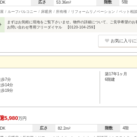
広さ
階数
5階
LDK
53.36m
2
屋
ルーフバルコニー
床暖房
所有権
リフォームリノベーション
ペット相
まずはお気軽に現地をご覧下さいませ。物件の詳細について、ご見学希望のお
ト
お問い合わせ専用フリーダイヤル 【0120-104-259】
お気に入りに
築17年1ヶ月
徒歩7分
6階建
歩14分
歩19分
億5,980
万円
広さ
階数
4階
LDK
82.2m
2