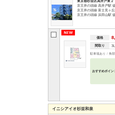
東京都杉並区高井戸東２
京王井の頭線 高井戸駅 
京王井の頭線 富士見ヶ丘
京王井の頭線 浜田山駅 徒
8
価格
間取り
3
駐車場あり
角部
おすすめポイン
イニシアイオ杉並和泉