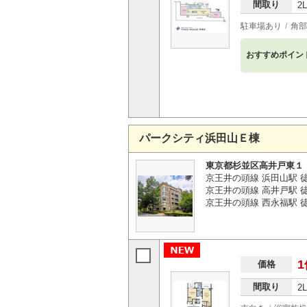
間取り
2
駐車場あり
角部
おすすめポイン
パークシティ浜田山Ｅ棟
東京都杉並区高井戸東１
京王井の頭線 浜田山駅 
京王井の頭線 高井戸駅 徒
京王井の頭線 西永福駅 徒
1
価格
間取り
2