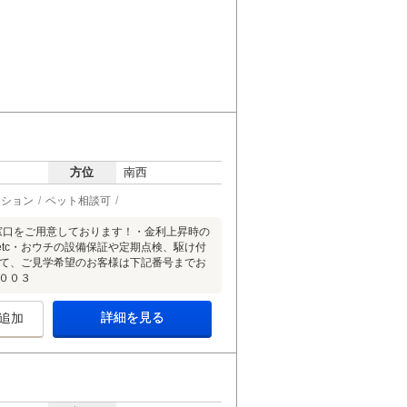
方位
南西
ーション
ペット相談可
」のご相談窓口をご用意しております！・金利上昇時の
tc・おウチの設備保証や定期点検、駆け付
いて、ご見学希望のお客様は下記番号までお
００３
詳細を見る
追加