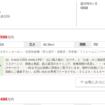
築15年8ヶ月
6階建
分
歩12分
,599
万円
広さ
階数
3階
LDK
48.36m
2
タ付インターホン
浴室乾燥機
即入居可
床暖房
所有権
リフォームリノベ
□□ A very COOL every LIFE ! □□ご購入後の「おウチ」と「お金
リスクヘッジ、借換え相談、繰上返済のタイミング、各種保険の見直し・・・e
ト
けサービス・・・etcまずはお気軽に現地をご覧下さいませ。物件の詳細につ
気軽にご連絡下さい。お問い合わせ専用フリーダイヤル ：０１２０－５１０ー
お気に入りに
,498
万円