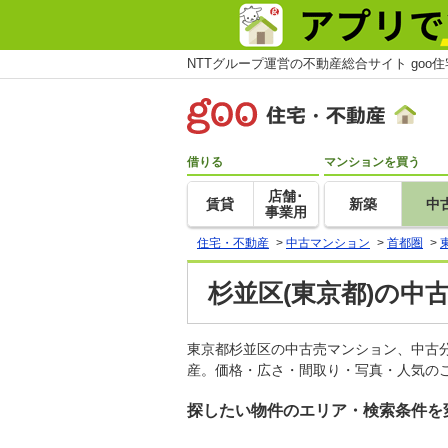
NTTグループ運営の不動産総合サイト goo
借りる
マンションを買う
店舗･
賃貸
新築
中
事業用
住宅・不動産
>
中古マンション
>
首都圏
>
杉並区(東京都)の中
東京都杉並区の中古売マンション、中古
産。価格・広さ・間取り・写真・人気のこ
探したい物件のエリア・検索条件を