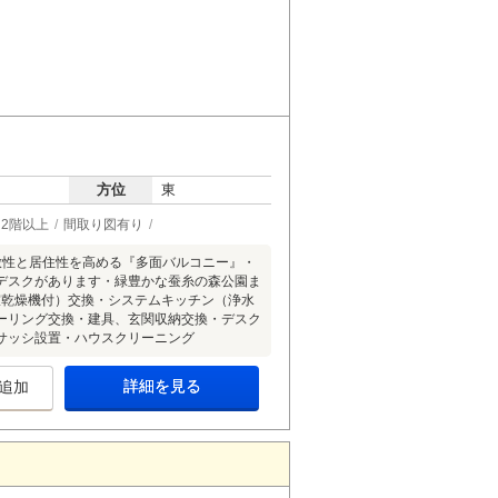
方位
東
2階以上
間取り図有り
放性と居住性を高める『多面バルコニー』・
デスクがあります・緑豊かな蚕糸の森公園ま
室乾燥機付）交換・システムキッチン（浄水
ーリング交換・建具、玄関収納交換・デスク
サッシ設置・ハウスクリーニング
詳細を見る
追加