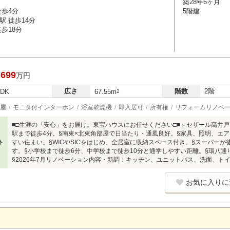
築28年6ヶ月
徒歩4分
5階建
駅 徒歩14分
歩18分
,699
万円
広さ
階数
2階
LDK
67.55m
2
屋
モニタ付インターホン
浴室乾燥機
即入居可
所有権
リフォームリノベ
■□生涯の「安心」をお届け。東宝ハウスにお任せください□■～セザール高井
駅まで徒歩4分。§南東×北東角部屋で日当たり・通風良好。§家具、照明、エア
ト
すい住まい。§WICやSICをはじめ、全居室に収納スペース付き。§スーパーが
す。§小学校まで徒歩6分、中学校まで徒歩10分と通学しやすい距離。§環八
§2026年7月リノベーション内容・新調：キッチン、ユニットバス、洗面、ト
お気に入りに