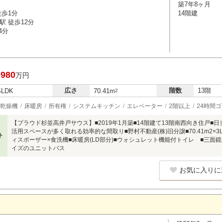
築7年8ヶ月
徒歩1分
14階建
駅 徒歩12分
4分
,980
万円
広さ
階数
13階
SLDK
70.41m
2
乾燥機
床暖房
所有権
システムキッチン
エレベーター
2階以上
24時間
【プラウド杉並高井戸サウス】■2019年1月築■14階建て13階南西向き住戸
活用スペースが多く取れる効率的な間取り■野村不動産(株)旧分譲■70.41m2×
ト
ィスポーザー×食洗機■床暖房(LD部分)■ウォシュレット機能付トイレ ■三面鏡
イズのユニットバス
お気に入りに