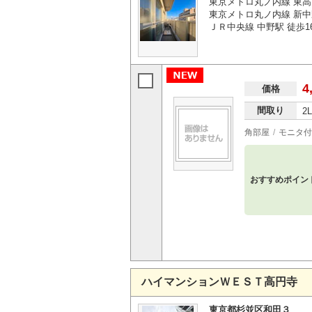
東京メトロ丸ノ内線 東高
東京メトロ丸ノ内線 新中
ＪＲ中央線 中野駅 徒歩1
4
価格
間取り
2
角部屋
モニタ付
おすすめポイン
ハイマンションＷＥＳＴ高円寺
東京都杉並区和田３