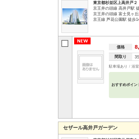
東京都杉並区上高井戸２
京王井の頭線 高井戸駅 
京王井の頭線 富士見ヶ丘
京王線 芦花公園駅 徒歩1
8
価格
間取り
3
駐車場あり
浴室
おすすめポイン
セザール高井戸ガーデン