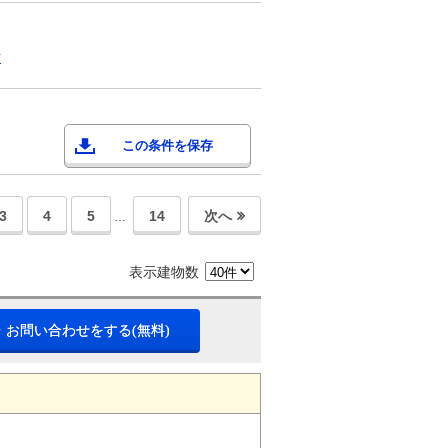
市
この条件を保存
3
4
5
14
次へ
…
表示建物数
・お問い合わせをする(無料)