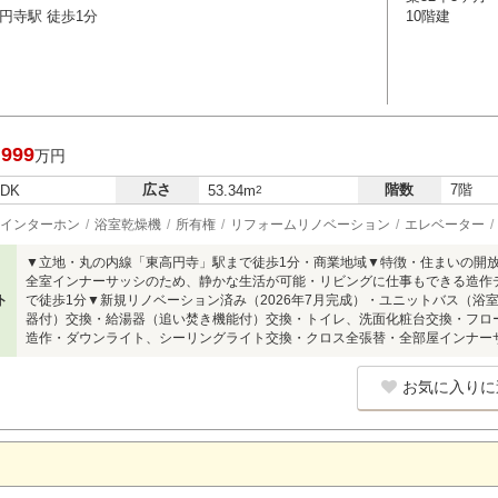
円寺駅 徒歩1分
10階建
,999
万円
広さ
階数
7階
LDK
53.34m
2
インターホン
浴室乾燥機
所有権
リフォームリノベーション
エレベーター
▼立地・丸の内線「東高円寺」駅まで徒歩1分・商業地域▼特徴・住まいの開
全室インナーサッシのため、静かな生活が可能・リビングに仕事もできる造作
ト
で徒歩1分▼新規リノベーション済み（2026年7月完成）・ユニットバス（浴
器付）交換・給湯器（追い焚き機能付）交換・トイレ、洗面化粧台交換・フロ
造作・ダウンライト、シーリングライト交換・クロス全張替・全部屋インナー
お気に入りに