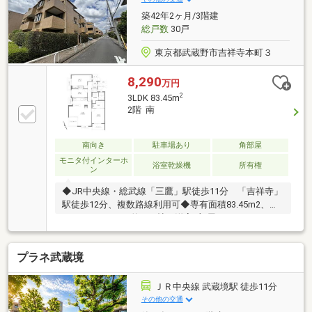
にご連絡下さい。お問い合わせ専用フリーダイヤル ：
築42年2ヶ月/3階建
０１２０－１３５－００４
総戸数
30戸
東京都武蔵野市吉祥寺本町３
8,290
万円
2
3LDK 83.45m
2階 南
南向き
駐車場あり
角部屋
モニタ付インターホ
浴室乾燥機
所有権
ン
◆JR中央線・総武線「三鷹」駅徒歩11分 「吉祥寺」
駅徒歩12分、複数路線利用可◆専有面積83.45m2、
3LDK+WIC LDK約17.4帖、洋室3部屋とバルコニー
14.48m2◆新規内装リフォーム キッチンは浄水器・
食洗機付き 浴室換気乾燥機、照明器具、給水・給湯
プラネ武蔵境
管交換も記載◆ペット可【地域密着44年】西荻窪の昭
和建物です。杉並・中野・武蔵野・練馬に特化し、不
動産購入や買換えを丁寧にサポート。地域情報にも精
ＪＲ中央線 武蔵境駅 徒歩11分
通したスタッフがご提案します。お気軽にご相談くだ
その他の交通
さい。