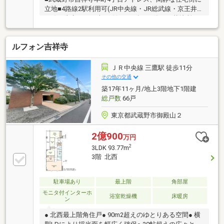
立地■4路線2駅利用可(JR中央線・JR総武線・京王井の
頭線・東京メトロ東西線)■2019年7月築、三菱地所レ
ジデンス分譲■地上5階建て4階部分、南・東側に開口
部が備わった、陽当り・眺望良好な角住戸■専有面積
ルフォン吉祥寺
97平米超の3LDK、LDKは約20.7帖、全居室6帖超■ウォ
ークインクローゼットが2箇所あり、収納豊富■ディス
ポーザーや浴室暖房換気乾燥機、2ボウルタイプの洗
ＪＲ中央線 三鷹駅 徒歩11分
面台など、室内設備充実■2026年7月室内リフォーム実
その他の交通
施・貼替：壁・天井クロス、フローリング ・交換：
築17年11ヶ月/地上3階地下1階建
トイレ、食洗機、床暖房 他■ペット飼育可(飼育細則
総戸数
66戸
有)
東京都武蔵野市御殿山２
2億900
万円
2
3LDK 93.77m
3階 北西
駐車場あり
最上階
角部屋
モニタ付インターホ
浴室乾燥機
床暖房
ン
● 北西最上階角住戸● 90m2超えのゆとりある空間● 横