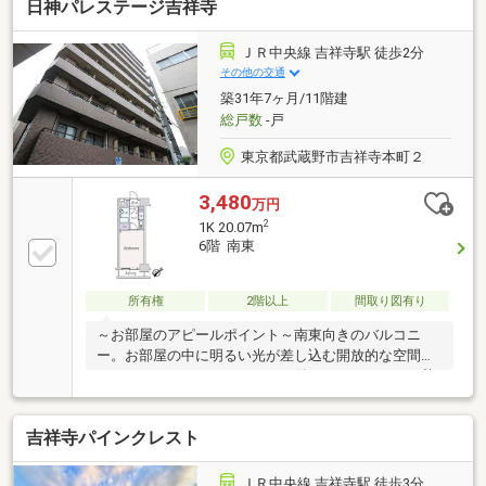
日神パレステージ吉祥寺
ＪＲ中央線 吉祥寺駅 徒歩2分
その他の交通
築31年7ヶ月/11階建
総戸数
-戸
東京都武蔵野市吉祥寺本町２
3,480
万円
2
1K 20.07m
6階 南東
所有権
2階以上
間取り図有り
～お部屋のアピールポイント～南東向きのバルコニ
ー。お部屋の中に明るい光が差し込む開放的な空間と
なっております。クロゼットも付いているため、お荷
物の収納もご安心いただけます。～２路線利用可能～
２路線を利用でき、高い利便性を誇る「吉祥寺」駅に
吉祥寺パインクレスト
徒歩2分でアクセスできる立地が魅力です。
ＪＲ中央線 吉祥寺駅 徒歩3分