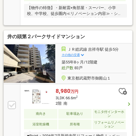
【物件の特徴】・新耐震×角部屋・スーパー、小学
校、中学校、徒歩圏内≪リノベーション内容≫・シス
テムキッチン交換(食洗機付)・洗面化粧台交換・トイ
レ交換・ユニットバス交換(浴室乾燥機付)・給湯器交
換（追焚付）・洗濯パン交換・建具交換・照明器具交
井の頭第２パークサイドマンション
換・クロス貼替・フローリング貼替・フロアタイル貼
替・ハウスクリーニング 等《アフターサービス保証
付》～住んでからでも安心・安全をサポート～ 水まわ
ＪＲ総武線 吉祥寺駅 徒歩5分
りトラブルは365日対応で安心です。 詳しくはお問い
その他の交通
合わせ下さい！
築55年8ヶ月/12階建
総戸数
83戸
東京都武蔵野市御殿山１
8,980
万円
2
3LDK 66.6m
2階 南
モニタ付インターホ
南向き
駐車場あり
ン
リフォームリノベー
浴室乾燥機
所有権
ション
■Point・2026年7月新規内装リフォーム物件！・ペッ