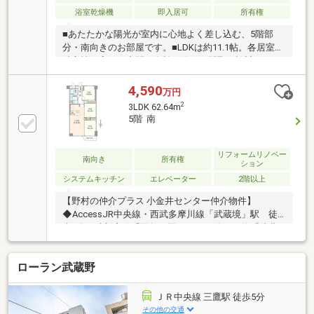
浴室乾燥機
即入居可
所有権
■あたたかな陽光が室内に心地よく差し込む、5階部
分・南向きのお部屋です。■LDKは約11.1帖。各居室の
独立性も高く、空間を有効に使える間取り設計です。
■キッチン、浴室、洗面台、トイレなど、気になる水
回り設備もすべて新規交換済み。■JR中央線・西武多
4,590
万円
摩川線「武蔵境」駅徒歩5分。主要駅へスムーズにア
2
3LDK 62.64m
クセス可能。■鉄筋コンクリート造7階建、総戸数70戸
5階 南
のマンション。安心の全部委託管理です。■現在は空
室となっており、お客様のご都合に合わせて即日のご
見学も承っております。
リフォームリノベー
南向き
所有権
ション
システムキッチン
エレベーター
2階以上
【野村の仲介プラス 小金井センター仲介物件】
◆AccessJR中央線・西武多摩川線「武蔵境」駅 徒
歩5分西武新宿線「田無」駅 バス16分バス停「武蔵
境駅」停 徒歩7分◆Pointリビングを見渡せる対面式
システムキッチン全居室に収納有南側バルコニー日当
ローラン武蔵野
たり良好小・中学校徒歩10分圏内◆リフォーム内容＜
2026年9月完成予定＞システムキッチン 食洗機付ユニ
ットバス洗面化粧台トイレ建具配管クロス床材ハウス
ＪＲ中央線 三鷹駅 徒歩5分
クリーニング
その他の交通