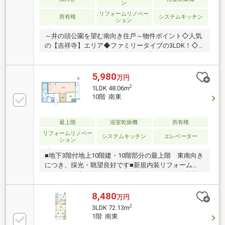
ン
リフォームリノベー
所有権
システムキッチン
ション
～井の頭公園を望む南向き住戸～物件ポイント◇人気
の【吉祥寺】エリア◆ファミリータイプの3LDK！◇
総戸数105戸のビッグコミュニティ◆オートロック・
エレベーター完備◇マンション管理適正評価98点取
得！周辺環境◇井の頭公園という広大な緑地があり、
5,980
万円
桜・紅葉など四季を感じられる景観が魅力！◆駅周辺
2
1LDK 48.06m
に商店街や大型商業施設が集まり、日常の買い物やカ
10階 南東
フェ巡りが楽しめる充実ぶり♪～～弊社サービス～～
◆SUUMO掲載物件、全てご紹介可能♪◇銀行事前審
査・税金相談・相続相談 無料実施
最上階
浴室乾燥機
所有権
リフォームリノベー
システムキッチン
エレベーター
ション
■地下3階付地上10階建・10階部分の最上階 東南向き
につき、採光・眺望良好です■新規内装リフォーム
(2026年5月完了済)・クロス貼替・フローリング張替・
クッションフロア張替・タイル張替・システムキッチ
ン交換・トイレ交換・ユニットバス交換■Life
8,480
万円
Information・丸井吉祥寺店 約200ｍ・キラリナ吉祥
2
3LDK 72.13m
寺 約240ｍ・ドン・キホーテ吉祥寺駅前店 約290
1階 南東
ｍ・吉祥寺サンロード商店街 約350ｍ・ヨドバシカ