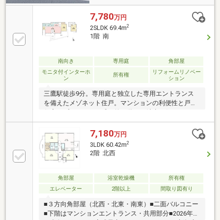
7,780
万円
2
2SLDK 69.4m
1階 南
南向き
専用庭
角部屋
モニタ付インターホ
リフォームリノベー
所有権
ン
ション
三鷹駅徒歩9分。専用庭と独立した専用エントランス
を備えたメゾネット住戸。マンションの利便性と戸建
住宅のプライベート感を兼ね備えた希少な住まいで
す。リノベルによる上質なリノベーションが施されて
おり、新しい暮らしを気持ちよくスタートできます。
7,180
万円
■階下へ気兼ねなく過ごせる1階部分■約25.15平米の専
2
3LDK 60.42m
用庭付■約3.88平米の玄関ポーチ有■全居室、キッチ
2階 北西
ン、洗面室に窓有■LD・洋室（約5.8帖）は二重サッシ
■全居室収納有■L字型キッチン採用。浄水器・食洗機
付き■温水洗浄便座■快適な暮らしを守るオートロック
角部屋
浴室乾燥機
所有権
エレベーター
2階以上
間取り図有り
■３方向角部屋（北西・北東・南東）■二面バルコニー
■下階はマンションエントランス・共用部分■2026年9