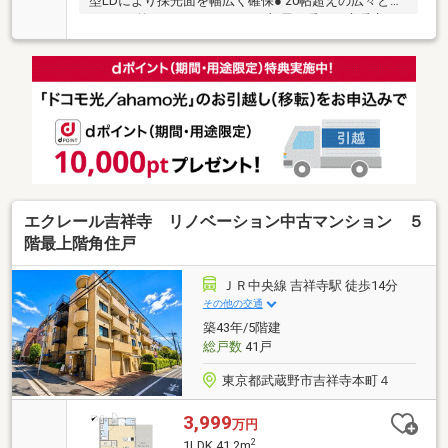
型LDにより採光面を幅広く確保● 20帖超えの広々とし
たLDK● 埃をたてることなくお部屋を暖める床暖房●
全居室5帖以上の広さ● 全居室に開口部有● 来客用駐車
場／屋内駐輪場● 新聞配達サービス● 宅配BOX● 全住戸
分確保されたトランクルーム● 24時間ゴミ出し可能●
ペット飼育可（細則有）● ペットの足を洗えるグルー
ミングルーム
エクレール吉祥寺 リノベーション中古マンション ５
階最上階角住戸
ＪＲ中央線 吉祥寺駅 徒歩14分
その他の交通
築43年/5階建
総戸数
41戸
東京都武蔵野市吉祥寺本町４
3,999
万円
2
1LDK 41.2m