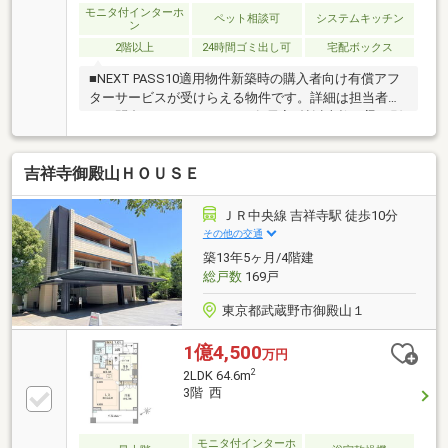
モニタ付インターホ
ペット相談可
システムキッチン
ン
2階以上
24時間ゴミ出し可
宅配ボックス
■NEXT PASS10適用物件新築時の購入者向け有償アフ
ターサービスが受けらえる物件です。詳細は担当者ま
でお問合せくださいませ。■各居室5帖以上柱や梁の影
響が最小限のため、広くお使いいただけます。■開放
感のある横型リビングダイニングとリビングの生活動
吉祥寺御殿山ＨＯＵＳＥ
線を分けやすい点も特徴です。◇敷地内に公園があ
り、 公園のテラスに共用棟を設置・ライブラリー・
パーティールーム・キッズ＆ママラウンジ・ゲストル
ＪＲ中央線 吉祥寺駅 徒歩10分
ーム
その他の交通
築13年5ヶ月/4階建
総戸数
169戸
東京都武蔵野市御殿山１
1億4,500
万円
2
2LDK 64.6m
3階 西
モニタ付インターホ