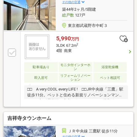
（LD部分・LD横洋室）■24時間セキュリティシステム
その他の交通
■24時間ゴミ捨て可
築44年2ヶ月/5階建
総戸数
127戸
東京都武蔵野市中町３
5,990
万円
2
3LDK 67.2m
4階 南東
モニタ付インターホ
駐車場あり
浴室乾燥機
ン
リフォームリノベー
即入居可
ペット相談可
ション
□□ A very COOL every LIFE ! □□JR中央線「三鷹」駅
徒歩11分。ペットと住める新規リノベーションマンシ
ョン。新耐震基準の安心お住まいです。ご購入後の
「おウチ」と「お金」のご相談窓口をご用意しており
ます！・金利上昇時のリスクヘッジ、借換え相談、繰
吉祥寺タウンホーム
上返済のタイミング、各種保険の見直し・・・etc・お
ウチの設備保証や定期点検、駆け付けサービス・・・
etcまずはお気軽に現地をご覧下さいませ。物件の詳細
ＪＲ中央線 三鷹駅 徒歩11分
について、ご見学希望のお客様は下記番号までお気軽
その他の交通