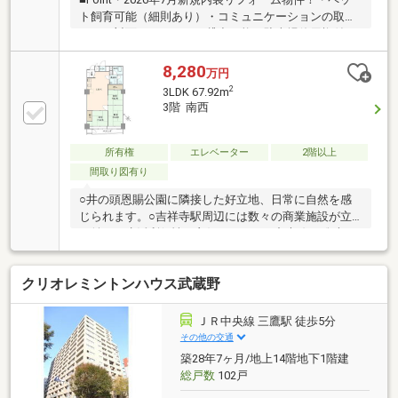
ト飼育可能（細則あり）・コミュニケーションの取り
やすい対面キッチン！・貸出可能な駐車場使用権付
き！（棟内貸出）■Access中央線・京王井の頭線「吉
祥寺」駅…徒歩7分■Reformシステムキッチン、ユニッ
8,280
万円
トバス、トイレ、洗面化粧台、フローリング、クロ
2
3LDK 67.92m
ス、建具、給排水管、給湯器、下足入、ハウスクリー
3階 南西
ニングなどコンビニ・スーパー、保育園、公園が徒歩
10分圏内に揃っており、日常生活や子育てにも最適な
環境です！現地、周辺環境の確認等含めご見学は随時
所有権
エレベーター
2階以上
承っております。お気軽にお問合せください！
間取り図有り
○井の頭恩賜公園に隣接した好立地、日常に自然を感
じられます。○吉祥寺駅周辺には数々の商業施設が立
ち並び、生活利便性も良好です。○JR中央線・総武
線、京王井の頭線「吉祥寺」駅徒歩7分。京王井の頭
線「井の頭公園駅」駅徒歩14分。ご見学希望・資料請
クリオレミントンハウス武蔵野
求・ご質問は、担当『野村』までお気軽にお問合せく
ださい。
ＪＲ中央線 三鷹駅 徒歩5分
その他の交通
築28年7ヶ月/地上14階地下1階建
総戸数
102戸