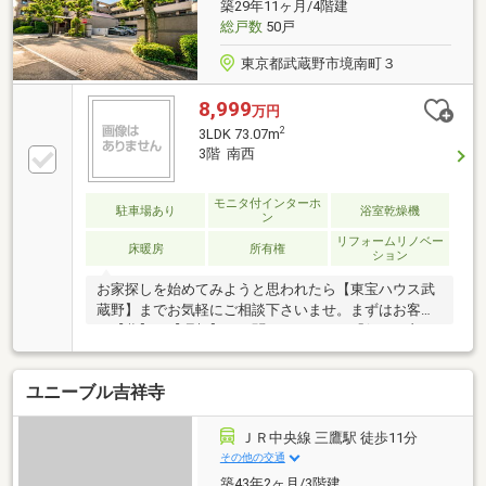
築29年11ヶ月/4階建
総戸数
50戸
東京都武蔵野市境南町３
8,999
万円
2
3LDK 73.07m
3階 南西
モニタ付インターホ
駐車場あり
浴室乾燥機
ン
リフォームリノベー
床暖房
所有権
ション
お家探しを始めてみようと思われたら【東宝ハウス武
蔵野】までお気軽にご相談下さいませ。まずはお客様
の【夢】や【理想】をお聞かせ下さい。「行って良か
った！会って良かった！そして楽しかった！」と思っ
て頂けるようスタッフ一同【夢に！人に！住まいに本
ユニーブル吉祥寺
気です！！】【資料請求】又は【見学予約】ボタンを
クリック又は東宝ハウス武蔵野【フリーダイヤ
ル:0120-600-390】までお気軽にご連絡ください。
ＪＲ中央線 三鷹駅 徒歩11分
その他の交通
築43年2ヶ月/3階建