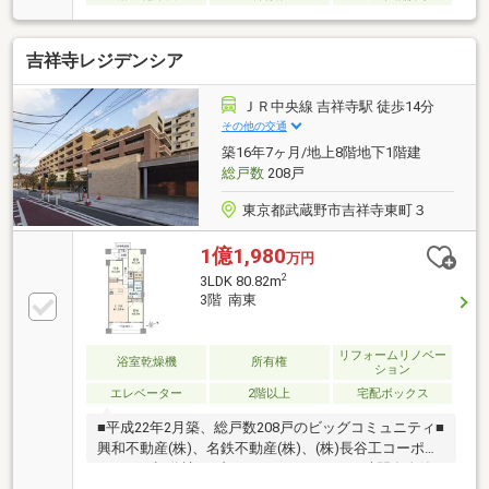
吉祥寺レジデンシア
ＪＲ中央線 吉祥寺駅 徒歩14分
その他の交通
築16年7ヶ月/地上8階地下1階建
総戸数
208戸
東京都武蔵野市吉祥寺東町３
1億1,980
万円
2
3LDK 80.82m
3階 南東
リフォームリノベー
浴室乾燥機
所有権
ション
エレベーター
2階以上
宅配ボックス
■平成22年2月築、総戸数208戸のビッグコミュニティ■
興和不動産(株)、名鉄不動産(株)、(株)長谷工コーポレ
ーション旧分譲のブランドマンション■24時間有人管