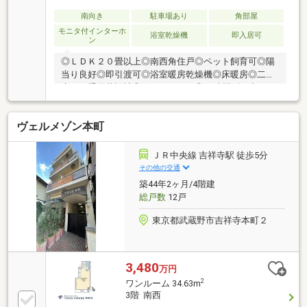
ンク先「ノムコム」でご確認して頂けます。
南向き
駐車場あり
角部屋
モニタ付インターホ
浴室乾燥機
即入居可
ン
◎ＬＤＫ２０畳以上◎南西角住戸◎ペット飼育可◎陽
当り良好◎即引渡可◎浴室暖房乾燥機◎床暖房◎二重
床・二重天井設計◎ゲストルーム◎24時間ゴミ出し可
◎24時間友人管理◎セキュリティ充実※写真加工で家
具や荷物を消しております。※売主様は居住中のた
ヴェルメゾン本町
め、内見時には家具や荷物があります。
ＪＲ中央線 吉祥寺駅 徒歩5分
その他の交通
築44年2ヶ月/4階建
総戸数
12戸
東京都武蔵野市吉祥寺本町２
3,480
万円
2
ワンルーム 34.63m
3階 南西