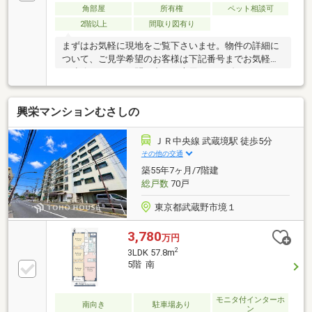
角部屋
所有権
ペット相談可
2階以上
間取り図有り
まずはお気軽に現地をご覧下さいませ。物件の詳細に
ついて、ご見学希望のお客様は下記番号までお気軽に
ご連絡下さい。お問い合わせ専用フリーダイヤル
【0120-104-132】
興栄マンションむさしの
ＪＲ中央線 武蔵境駅 徒歩5分
その他の交通
築55年7ヶ月/7階建
総戸数
70戸
東京都武蔵野市境１
3,780
万円
2
3LDK 57.8m
5階 南
モニタ付インターホ
南向き
駐車場あり
ン