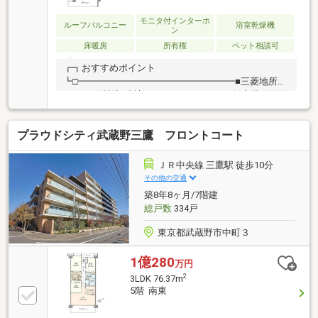
モニタ付インターホ
ルーフバルコニー
浴室乾燥機
ン
床暖房
所有権
ペット相談可
┏┓おすすめポイント
┗□━━━━━━━━━━━━━━━━━■三菱地所レ
ジデンス(株)旧分譲パークハウスシリーズ■上階に住戸
のない独立性の高い住戸位置■床暖房完備■警備会社と
管理会社連携のセキュリティシステム■ペット飼育可
プラウドシティ武蔵野三鷹 フロントコート
能（飼育細則あり）■モニター付きオートロックシス
テム■インターネット完備■宅配ボックス有
ＪＲ中央線 三鷹駅 徒歩10分
その他の交通
築8年8ヶ月/7階建
総戸数
334戸
東京都武蔵野市中町３
1億280
万円
2
3LDK 76.37m
5階 南東