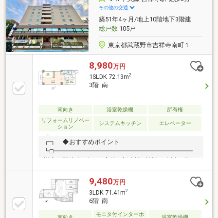
その他の交通
築51年4ヶ月/地上10階地下3階建
総戸数
105戸
東京都武蔵野市吉祥寺南町１
8,980
万円
2
1SLDK 72.13m
3階 南
南向き
浴室乾燥機
所有権
リフォームリノベー
システムキッチン
エレベーター
ション
┏┓ ◆おすすめポイント
┗□━━━━━━━━━━━━━━━━━━━━━━━■「吉
祥寺」駅徒歩3分の好立地■生活利便施設が身近に整う
【吉祥寺南町】アドレス■南西向きにつき、陽当たり
良好■管理体制良好（管理会社：東急コミュニティ
9,480
万円
ー）■井の頭恩賜公園まで徒歩6分■リフォーム物件
2
3LDK 71.41m
（2026年4月完了済）■20.8帖の広々LDK■便利なカッ
6階 南
プボード付■食器洗い乾燥機■エアコン2台設置
モニタ付インターホ
南向き
浴室乾燥機