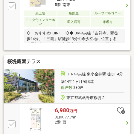
5階 南東
最上階
角部屋
ルーフバルコニー
モニタ付インターホ
即入居可
床暖房
ン
◇ おすすめPOINT ◇◆ JR中央線「吉祥寺」駅徒
歩14分、「三鷹」駅徒歩19分の希少立地に位置する新
耐震基準マンション◆ 最上階角住戸！27㎡の開放的な
ルーフバルコニー付きで眺望良好！◆ 床暖房、食洗
器・浄水器、高機能トイレなど設備仕様が豊富ですぐ
桜堤庭園テラス
に生活を始められます！◆ 2026年5月にリノベーショ
ン済みで新築のようなキレイな状態で引渡しが可能！
～リノベーション内容～・1LDKに間取り変更・キッチ
ＪＲ中央線 東小金井駅 徒歩14分
ン、トイレ、給湯器、パネルスイッチ、コンセント交
築14年1ヶ月/6階建
換・カップボード、LDKダウンライト新規設置・壁新
総戸数
230戸
規塗装、フロアコーティング・ハウスクリーニング
東京都武蔵野市桜堤２
6,980
万円
2
3LDK 77.7m
2階 西