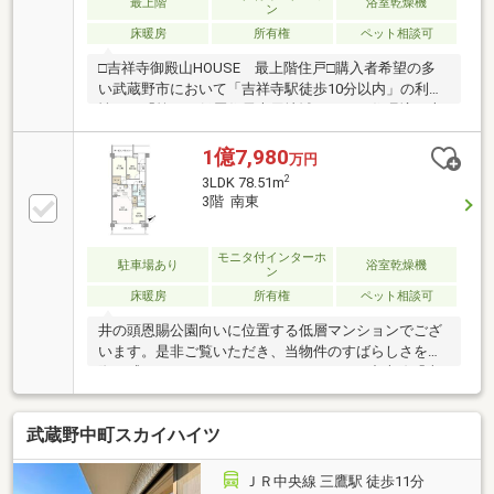
最上階
浴室乾燥機
ン
床暖房
所有権
ペット相談可
□吉祥寺御殿山HOUSE 最上階住戸□購入者希望の多
い武蔵野市において「吉祥寺駅徒歩10分以内」の利便
性かつ「第一種低層住居専用地域」という住環境に恵
まれた場所でありながら、総戸数100戸以上の分譲マ
ンションは本マンション以外に1件のみという状況に
1億7,980
万円
その価値の高さが象徴されています。［充実の共用部
2
3LDK 78.51m
分］・車寄せのあるエントランス・全戸トランクルー
3階 南東
ム・コンシェルジュサービス・吹き抜けのエントラン
スルーム・ライブラリーラウンジ・サンクンコート・
ゲストルーム
モニタ付インターホ
駐車場あり
浴室乾燥機
ン
床暖房
所有権
ペット相談可
井の頭恩賜公園向いに位置する低層マンションでござ
います。是非ご覧いただき、当物件のすばらしさを実
際に感じてみてください。■アクセス・JR中央線「吉
祥寺」駅徒歩10分・JR中央線「三鷹」駅徒歩15分■総
戸数：169戸の大規模マンション■野村不動産株式会社
武蔵野中町スカイハイツ
×住友商事株式会社旧分譲■ゲストルーム、コンシェル
ジュサービス、ライブラリーラウンジ 充実の共用部
■各住戸にトランクルーム有■ディスポーザー■床暖房
ＪＲ中央線 三鷹駅 徒歩11分