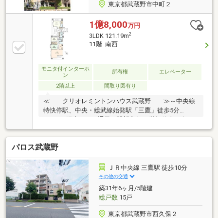
東京都武蔵野市中町２
1億8,000
万円
2
3LDK 121.19m
11階 南西
モニタ付インターホ
所有権
エレベーター
ン
2階以上
間取り図有り
≪ クリオレミントンハウス武蔵野 ≫～中央線
特快停駅、中央・総武線始発駅「三鷹」徒歩5分
～ ■陽当たり、通風、眺望良好11階部分南西向
き、かつ角住戸のため、陽当たりや風通し、眺望に優
れます。窓が多い点も特長です。■和室お子様の遊び
パロス武蔵野
スペース、客間、趣味部屋など、多目的にご利用いた
だけます。■広々した居室約8.0帖、約10.4帖の洋室が
あり、収納にも優れています。廊下や玄関の収納も充
ＪＲ中央線 三鷹駅 徒歩10分
実しています。
その他の交通
築31年6ヶ月/5階建
総戸数
15戸
東京都武蔵野市西久保２