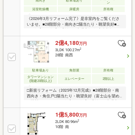
南向き
駐車場あり
ン
浴室乾燥機
床暖房
所有権
《2026年3月リフォーム完了》是非室内をご覧くださ
いませ。■28階部分・南向き□陽当たり・眺望良好■ペ
ット飼育可（飼育細則有）□床暖房(LD)■室内新規リノ
ベーション工事住戸■LDはビルトインエアコンとなっ
ている為、 圧迫感がありません□ディスポーザー■食
2億4,180
万円
洗器□浄水器一体型水栓■24時間有人管理□コンシェル
2
3LDK 100.27m
ジュサービス☆オススメポイント満載のタワーです。
28階 南西
その他詳細は下記リンク先「ノムコム」でご確認して
頂けます。
駐車場あり
角部屋
所有権
タワーマンション
エレベーター
2階以上
(階建20階以上)
□新規リフォーム（2025年12月完成）■28階部分・南
西向き・角住戸□陽当たり・眺望良好（富士山を望め
る眺望です）■ペット飼育可（飼育細則有）□床暖房
(LD・寝室部分)■浴室換気乾燥機□キッチンに窓あり
■LDはビルトインエアコンとなっている為、 圧迫感
1億5,800
万円
がありません□ディスポーザー■食洗器□浄水器一体型
2
2LDK 80.96m
水栓■24時間有人管理□コンシェルジュサービス☆オス
10階 南
スメポイント満載のタワーです。その他詳細は下記リ