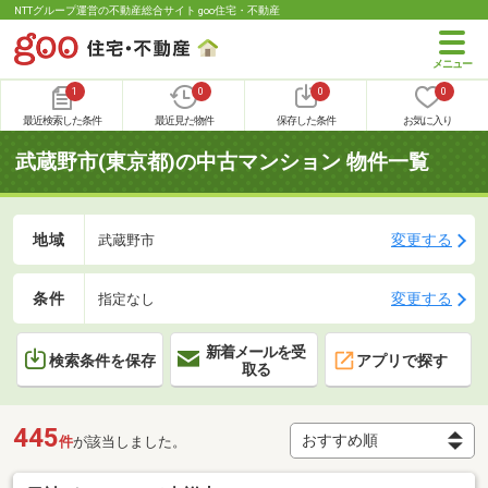
NTTグループ運営の不動産総合サイト goo住宅・不動産
1
0
0
0
最近検索した条件
最近見た物件
保存した条件
お気に入り
武蔵野市(東京都)の中古マンション 物件一覧
地域
変更する
武蔵野市
条件
変更する
指定なし
新着メールを受
検索条件を保存
アプリで探す
取る
445
件
が該当しました。