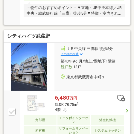
－物件のおすすめポイント－▼立地・JR中央本線／JR
中央・総武緩行線「三鷹」徒歩5分▼特徴・室内きれ
いにお使いです・現況空室のためお気軽にご覧いただ
けます・地上5階建ての4階部分・廊下部分を少なく居
住面積を広く確保した1DKの間取り・お料理に集中し
シティハイツ武蔵野
やすく、省スペースな壁付けキッチン・DKに面す南向
きバルコニー付・大切なペットと一緒に暮らせます(飼
育細則有)■ ご希望の住まい探しをお手伝いします
ＪＲ中央線 三鷹駅 徒歩5分
━━━━━・・・物件の詳細・ご相談はお気軽にお問
その他の交通
い合わせください。
築43年9ヶ月/地上7階地下1階建
総戸数
13戸
東京都武蔵野市中町１
6,480
万円
2
3LDK 78.75m
4階 北
モニタ付インターホ
角部屋
浴室乾燥機
ン
リフォームリノベー
所有権
システムキッチン
ション