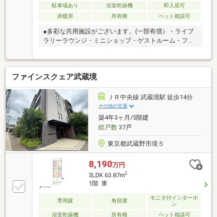
駐車場あり
浴室乾燥機
即入居可
床暖房
所有権
ペット相談可
●多彩な共用施設がございます。(一部有償）・ライブ
ラリーラウンジ・ミニショップ・ゲストルーム・フロ
ントコンシェルジュ●1住戸につき1区画のサイクルポ
ートをご利用いただけます。1区画には大人用自転車2
台と子供用自転車1台を駐輪できます。●ウォールドア
ファインスクェア武蔵境
を開放すれば、リビングと一体となった約23.6帖の
広々空間として利用可能です。●生ごみの処理に便利
なディスポーザー付。●浴室にはマイクロミストサウ
ＪＲ中央線 武蔵境駅 徒歩14分
ナ付。※修繕積立金内訳／団地修繕積立金：月額5660
その他の交通
円、各棟修繕積立金：月額12750円※総戸数230戸／そ
築4年3ヶ月/5階建
の他に管理事務室、ミニショップ、コミュニティサロ
総戸数
37戸
ン、ゲストルーム
東京都武蔵野市境５
8,190
万円
2
3LDK 63.87m
1階 東
モニタ付インターホ
専用庭
角部屋
ン
浴室乾燥機
所有権
ペット相談可