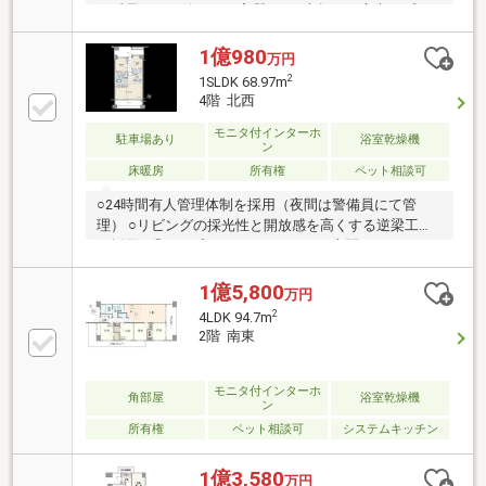
の延長として使える、実質110平米超えの広大なプラ
イベート空間・庭先の借景と日当たり：庭の先がマン
ションの「公開空地」となっており、お部屋からも豊
1億980
万円
かな緑が望めます。1階でありながら日当たりと景観
2
1SLDK 68.97m
の良さをしっかり確保した贅沢な配置です・24時間有
4階 北西
人管理：日中は管理員、夜間は警備員が常駐・総戸数
208戸の大規模レジデンスだからこそ実現できる堅牢
モニタ付インターホ
駐車場あり
浴室乾燥機
ン
なセキュリティ・フロントには専門のコンシェルジュ
床暖房
所有権
ペット相談可
が待機し、日々の生活をサポート・ペット飼育可能
（細則あり）・天井高、最大2.5m
○24時間有人管理体制を採用（夜間は警備員にて管
理） ○リビングの採光性と開放感を高くする逆梁工法
を採用○「レセプションホール」には専門のコンシェ
ルジュが受付○広々としたLDK＋2部屋の間取り○リビ
ングルームは広々とした2部屋分の大きさ○眼下に隣接
1億5,800
万円
のふれあい公園を望み、その先には多摩の山々の稜線
2
4LDK 94.7m
を望む開放的なリビング○奥行きを十分に確保したバ
2階 南東
ルコニー○洗面室は、新築時に他住戸より広い設計と
なっています○リビングを見渡せる対面式キッチン○キ
ッチンと向かい合うカウンタースペース○分譲時に、
モニタ付インターホ
角部屋
浴室乾燥機
ン
キッチン天板を御影石に変更○ペット飼育可（細則あ
所有権
ペット相談可
システムキッチン
り）○2026年1月に給湯器新規交換
1億3,580
万円