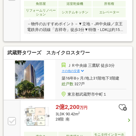
メラ マルチメディア吉祥寺 約440ｍ・吉祥寺ＰＡＲ
角部屋
浴室乾燥機
所有権
ＣＯ 約480ｍ・東急百貨店 吉祥寺店 約550ｍ・都立
リフォームリノベー
システムキッチン
エレベーター
ション
井の頭恩賜公園 約360ｍ
－物件のおすすめポイント－▼立地・JR中央線／京王
電鉄井の頭線「吉祥寺」徒歩3分▼特徴・LDKは約15.5
帖、バルコニーに面する洋室2室が隣接・2016年6月耐
震補強工事実施済▼設備・食洗機・浄水器・浴室乾燥
機・二重サッシ▼2012年9月室内リフォーム履歴【交
武蔵野タワーズ スカイクロスタワー
換】キッチン、UB、洗面化粧台、トイレ、給湯器、給
水管、排水管【張替】壁紙、フローリング▼周辺環
境・リコス吉祥寺2丁目店 徒歩2分(約100m)・井の頭恩
ＪＲ中央線 三鷹駅 徒歩3分
賜公園 徒歩5分(約350m)■ ご希望の住まい探しをお手
その他の交通
伝いします ━━━━━・・・物件の詳細・ご相談はお
築16年8ヶ月/地上31階地下3階建
気軽にお問い合わせください。
総戸数
327戸
東京都武蔵野市中町１
2億2,200
万円
2
3LDK 90.42m
28階 南
モニタ付インターホ