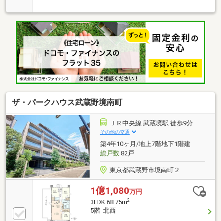
月中旬リフォーム完成予定・システムキッチン新規交
換(食洗機付)・洗面化粧台、トイレ新規交換・ユニッ
トバス新規交換(追い焚き機能付)・給湯器新規交換・
建具新規交換・防水パン新規交換・フローリング、ク
ロス、CF新規張替■周辺環境・いなげや武蔵野西久保
店 60ｍ・セブンイレブン三鷹中央通り店 330ｍ・
まいばすけっと武蔵野中町店 340ｍ・武蔵野市立第
五小学校 770ｍ
ザ・パークハウス武蔵野境南町
ＪＲ中央線 武蔵境駅 徒歩9分
その他の交通
築4年10ヶ月/地上7階地下1階建
総戸数
82戸
東京都武蔵野市境南町２
1億1,080
万円
2
3LDK 68.75m
5階 北西