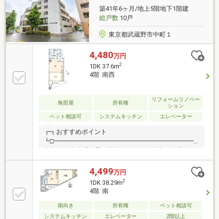
築41年6ヶ月/地上5階地下1階建
総戸数
10戸
東京都武蔵野市中町１
4,480
万円
2
1DK 37.6m
4階 南西
リフォームリノベー
角部屋
所有権
ション
ペット相談可
システムキッチン
エレベーター
┏┓おすすめポイント
┗□━━━━━━━━━━━━━━━━━━━━━━━━━━
中央・総武線「三鷹」駅徒歩5分 ○ 4階南西・北西の
角部屋 ○ 2024年9月リノベーション済○ 新耐震基準マ
ンション ○ エレベーター有 ○ ペット飼育可能
4,499
万円
（犬・猫2匹まで）＊別途細則有○スーパーまで徒歩3
2
1DK 38.29m
分 ○コンビニエンスストアまで徒歩2分
4階 南
南向き
所有権
ペット相談可
システムキッチン
エレベーター
2階以上