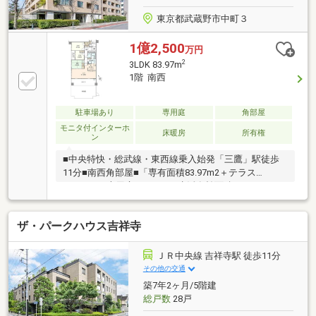
東京都武蔵野市中町３
1億2,500
万円
2
3LDK 83.97m
1階 南西
駐車場あり
専用庭
角部屋
モニタ付インターホ
床暖房
所有権
ン
■中央特快・総武線・東西線乗入始発「三鷹」駅徒歩
11分■南西角部屋■「専有面積83.97m2＋テラス
15.60m2＋専用庭30.84m2＝生活有効面積130.41m2」
の広大な生活スペース■東京建物他旧分譲■大林組施工
■特徴逆梁ハイサッシュ（床から約2.2m）室内に柱が
ザ・パークハウス吉祥寺
出ないアウトフレーム工法ペアガラス床スラブ
250mm、二重床設置の遮音性能楽器可（規定あり）浴
室乾燥、床自動洗浄機能付低床浴槽食洗機ディスポー
ＪＲ中央線 吉祥寺駅 徒歩11分
ザーLD床暖房24時間換気宅配ボックスペット可駐車場
その他の交通
あり
築7年2ヶ月/5階建
総戸数
28戸