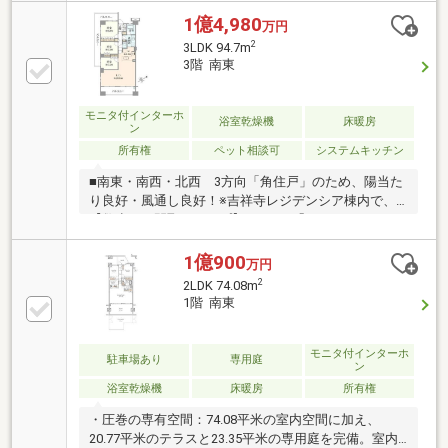
理 ⇒日中(8:00～21:00)は管理員、夜間(20:30～8:30)
は警備員が常駐しております。■レセプションサービ
1億4,980
万円
ス(コンシェルジュサービス)■24時間対応の宅配ボック
2
3LDK 94.7m
ス■24時間対応の屋内ゴミステーション■ラグジュアリ
3階 南東
ーサロン、ゲストルーム■ペット飼育可能(別途規約有
り)
モニタ付インターホ
浴室乾燥機
床暖房
ン
所有権
ペット相談可
システムキッチン
■南東・南西・北西 3方向「角住戸」のため、陽当た
り良好・風通し良好！※吉祥寺レジデンシア棟内で、
【数少ない間取りタイプ】です。■「94.70m2・
3LDK」 ⇒ 広々LDK「約24.9帖」・主寝室「約8
帖」！■全居室に収納＋廊下収納を完備！（洋室は、
1億900
万円
約8.0帖×1室、約5.5帖×2室）■バルコニー面積：約
2
2LDK 74.08m
32.95m2 便利なスロップシンクも完備！■浴室サイ
1階 南東
ズ、広々「1620」！ 窓があり風通し良好！■24時間
有人管理■24時間対応の宅配ボックス
モニタ付インターホ
駐車場あり
専用庭
ン
浴室乾燥機
床暖房
所有権
・圧巻の専有空間：74.08平米の室内空間に加え、
20.77平米のテラスと23.35平米の専用庭を完備。室内