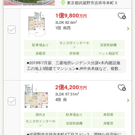
東京都武蔵野市吉祥寺本町３
1億9,800
万円
2
3LDK 82.6m
1階 南西
モニタ付インターホ
駐車場あり
浴室乾燥機
ン
床暖房
所有権
ペット相談可
■2019年7月築、三菱地所レジデンス分譲×木内建設施
工の地上5階建てマンション■JR中央本線など、複数路
線が乗り入れる「吉祥寺」駅まで徒歩11分の立地■1階
部分につき、階下への物音を気にせず生活できます■
テラス(13.06平米)・専用テラス(34.82平米)付き■キッ
2億4,200
万円
チンには食器洗乾燥機・ディスポーザー・浄水器付き
2
3LDK 97.51m
■浴室は1620サイズ■室内廊下には湿度やにおいを抑え
4階 南
るエコカラットが採用されています■ペット飼育可能
(規約・細則有り)■24時間ゴミ出し可能■三菱地所コミ
ュニティによる日勤管理が行われています■共用部に
南向き
駐車場あり
角部屋
雨の日でも濡れずに乗り降りできる車寄せがございま
モニタ付インターホ
浴室乾燥機
床暖房
ン
す
■武蔵野市吉祥寺本町4丁目アドレス、閑静な住宅街に