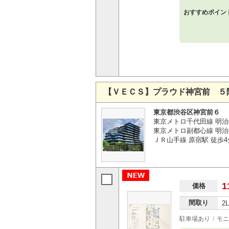
おすすめポイン
【ＶＥＣＳ】プラウド神宮前 ５
東京都渋谷区神宮前６
東京メトロ千代田線 明治
東京メトロ副都心線 明治
ＪＲ山手線 原宿駅 徒歩4
1
価格
間取り
2
駐車場あり
モニ