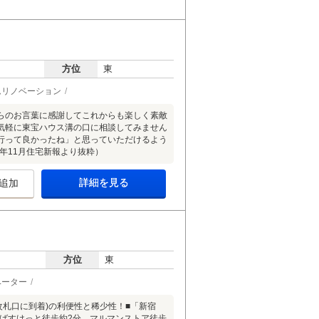
方位
東
ムリノベーション
らのお言葉に感謝してこれからも楽しく素敵
気軽に東宝ハウス溝の口に相談してみません
行って良かったね」と思っていただけるよう
年11月住宅新報より抜粋）
詳細を見る
追加
方位
東
ベーター
改札口に到着)の利便性と稀少性！■「新宿
いばすけっと徒歩約2分、マルマンストア徒歩