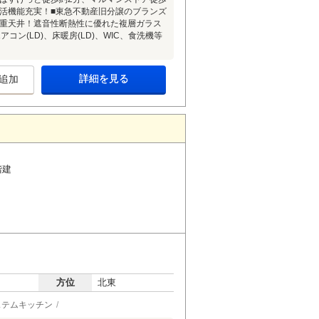
生活機能充実！■東急不動産旧分譲のブランズ
二重天井！遮音性断熱性に優れた複層ガラス
ン(LD)、床暖房(LD)、WIC、食洗機等
詳細を見る
追加
階建
方位
北東
ステムキッチン