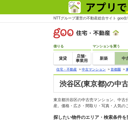
NTTグループ運営の不動産総合サイト goo
借りる
マンションを買う
店舗･
賃貸
新築
中
事業用
住宅・不動産
>
中古マンション
>
首都圏
>
渋谷区(東京都)の中
東京都渋谷区の中古売マンション、中古
産。価格・広さ・間取り・写真・人気のこ
探したい物件のエリア・検索条件を