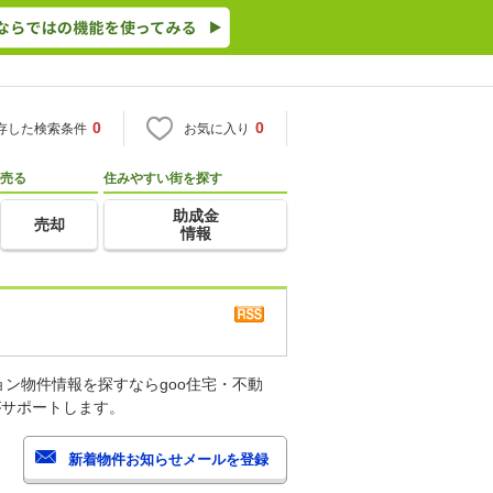
0
0
存した検索条件
お気に入り
売る
住みやすい街を探す
助成金
売却
情報
ン物件情報を探すならgoo住宅・不動
がサポートします。