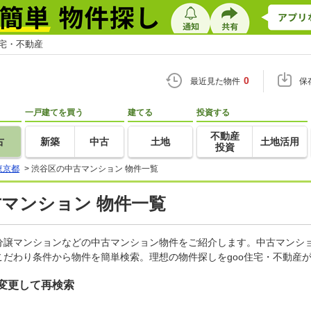
住宅・不動産
0
最近見た物件
保
一戸建てを買う
建てる
投資する
不動産
古
新築
中古
土地
土地活用
投資
東京都
>
渋谷区の中古マンション 物件一覧
古マンション 物件一覧
分譲マンションなどの中古マンション物件をご紹介します。中古マンショ
だわり条件から物件を簡単検索。理想の物件探しをgoo住宅・不動産
変更して再検索