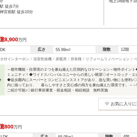
分
地上18階地下1
駅 徒歩7分
神宮前駅 徒歩10分
億8,900
万円
広さ
階数
12階
LDK
55.99m
2
タ付インターホン
浴室乾燥機
床暖房
所有権
リフォームリノベーション
～都市機能・住環境の２つを兼ね備えた圧倒的なロケーション～物件ポイント◆
ミュニティ！◆ワイドスパンバルコニーからの美しい眺望◇オートロック・エ
ト
◆徒歩圏内にスーパーとコンビニエンスストアがあり、急な買い物にも便利♪
内に揃っており、 暮らしやすさと安心感の両方を兼ね備えた環境です。～～弊
ご紹介可能♪◇銀行事前審査・税金相談・相続相談 無料実施
お気に入りに
億800
万円
広さ
階数
4階
SLDK
65.05m
2