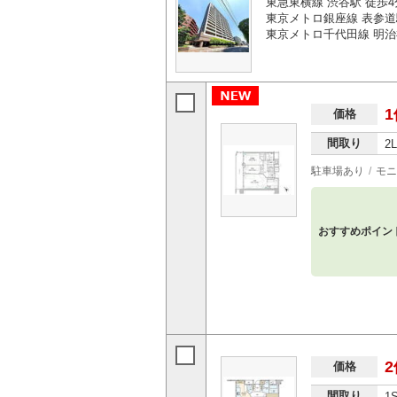
東急東横線 渋谷駅 徒歩4
東京メトロ銀座線 表参道
東京メトロ千代田線 明治
1
価格
間取り
2
駐車場あり
モニ
おすすめポイン
2
価格
間取り
1