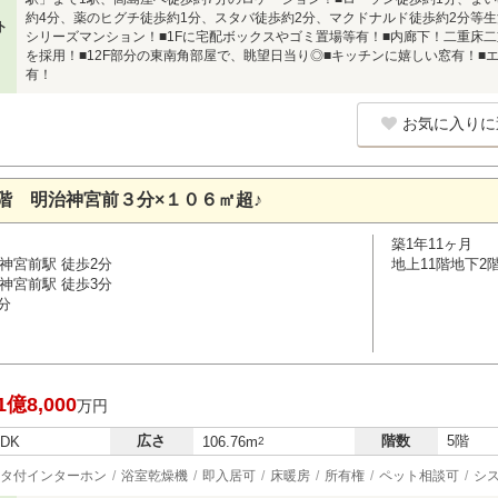
約4分、薬のヒグチ徒歩約1分、スタバ徒歩約2分、マクドナルド徒歩約2分等
ト
シリーズマンション！■1Fに宅配ボックスやゴミ置場等有！■内廊下！二重床
を採用！■12F部分の東南角部屋で、眺望日当り◎■キッチンに嬉しい窓有！■エアコ
有！
お気に入りに
階 明治神宮前３分×１０６㎡超♪
築1年11ヶ月
神宮前駅 徒歩2分
地上11階地下2
神宮前駅 徒歩3分
分
1億8,000
万円
広さ
階数
5階
LDK
106.76m
2
タ付インターホン
浴室乾燥機
即入居可
床暖房
所有権
ペット相談可
シ