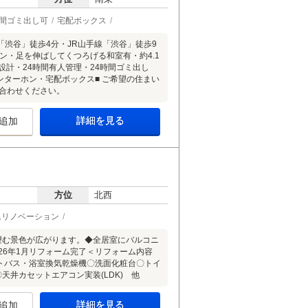
時間ゴミ出し可
宅配ボックス
渋谷」徒歩4分・JR山手線「渋谷」徒歩9
ン・足を伸ばしてくつろげる和室有・約4.1
計・24時間有人管理・24時間ゴミ出し
ンターホン・宅配ボックス■ ご希望の住まい
合わせください。
詳細を見る
追加
方位
北西
ムリノベーション
望む景色が広がります。◆全居室にバルコニ
26年1月リフォーム完了＜リフォーム内容
ットバス・浴室換気乾燥機〇洗面化粧台〇トイ
天井カセットエアコン実装(LDK) 他
詳細を見る
追加