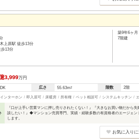
築9年6ヶ月
分
7階建
木上原駅 徒歩13分
歩13分
億3,999
万円
広さ
階数
2階
LDK
55.63m
2
インターホン
即入居可
床暖房
所有権
ペット相談可
システムキッチン
『口が上手い営業マンに押し売りされたくない！』『大きなお買い物だから失
ト
談したい！』◆マンション売買専門、実績・経験多数の有資格者のエージェン
します。
お気に入りに