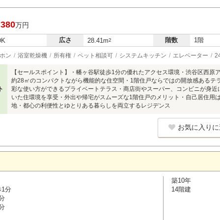
,380
万円
広さ
階数
1階
DK
28.41m
2
ホン
浴室乾燥機
所有権
ペット相談可
システムキッチン
エレベーター
2
【セールスポイント】・幡ヶ谷駅徒歩1分の優れたアクセス環境・渋谷区西原
約28㎡のコンパクトながら機能的な住空間・1階住戸ならではの開放感あるテ
ト
彩な使い方ができるプライベートテラス・商店街やスーパー、コンビニが身近
いた住環境を享受・外出や帰宅がスムーズな1階住戸のメリット・自己居住用
地・都心の利便性とゆとりある暮らしを両立するレジデンス
お気に入りに
築10年
歩1分
14階建
分
分