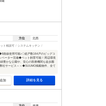
階建
方位
北西
ペット相談可
システムキッチン
9路線使用可能♪◇総戸数164戸のビッグコ
レベーター完備◆ペット飼育可能！周辺環境
◇緑豊かな公園や、安心の医療機関も徒歩圏
社サービス～～◆SUUMO掲載物件、全て
詳細を見る
追加
方位
南東