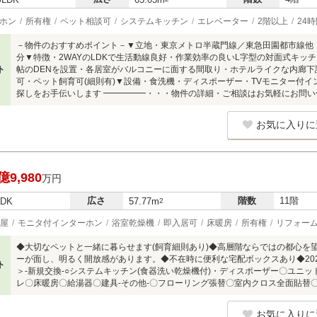
ホン
所有権
ペット相談可
システムキッチン
エレベーター
2階以上
24
－物件のおすすめポイント－▼立地・東京メトロ半蔵門線／東急田園都市線他「
分▼特徴・2WAYのLDKで生活動線良好・作業効率の良いL字型の対面式キッチ
ト
帖のDENを設置・各居室がバルコニーに面する間取り・ホテルライクな内廊下設
可・ペット飼育可(細則有)▼設備・食洗機・ディスポーザー・TVモニター付イ
探しをお手伝いします ━━━━━・・・物件の詳細・ご相談はお気軽にお問い
お気に入りに
億9,980
万円
広さ
階数
11階
LDK
57.77m
2
屋
モニタ付インターホン
浴室乾燥機
即入居可
床暖房
所有権
リフォー
◆大切なペットと一緒に暮らせます(飼育細則あり)◆高層階ならではの都心を
ーが面し、明るく開放感があります。◆不在時に便利な宅配ボックスあり◆20
ト
＞-新規交換-○システムキッチン(食器洗い乾燥機付)・ディスポーザー〇ユニ
レ〇床暖房〇給湯器〇建具-その他-〇フローリング張替〇室内クロス全面貼替〇
お気に入りに