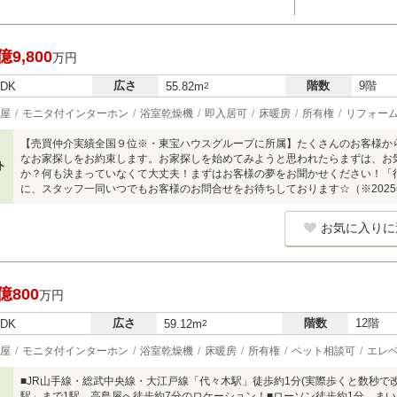
億9,800
万円
広さ
階数
9階
LDK
55.82m
2
屋
モニタ付インターホン
浴室乾燥機
即入居可
床暖房
所有権
リフォー
【売買仲介実績全国９位※・東宝ハウスグループに所属】たくさんのお客様か
なお家探しをお約束します。お家探しを始めてみようと思われたらまずは、お
ト
か？何も決まっていなくて大丈夫！まずはお客様の夢をお聞かせください！「
に、スタッフ一同いつでもお客様のお問合せをお待ちしております☆（※2025
お気に入りに
億800
万円
広さ
階数
12階
LDK
59.12m
2
屋
モニタ付インターホン
浴室乾燥機
床暖房
所有権
ペット相談可
エレ
■JR山手線・総武中央線・大江戸線「代々木駅」徒歩約1分(実際歩くと数秒で
駅」まで1駅、高島屋へ徒歩約7分のロケーション！■ローソン徒歩約1分、ま