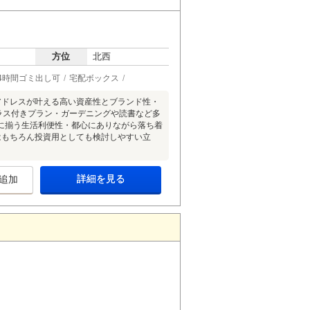
方位
北西
4時間ゴミ出し可
宅配ボックス
アドレスが叶える高い資産性とブランド性・
ラス付きプラン・ガーデニングや読書など多
に揃う生活利便性・都心にありながら落ち着
はもちろん投資用としても検討しやすい立
詳細を見る
追加