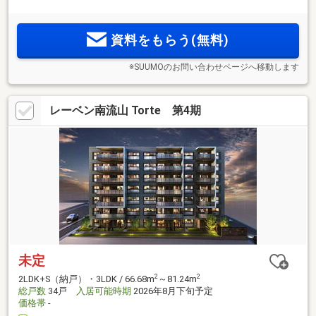
ション。商業施設・商店街・スーパーが揃う「快適な帰り
道」、家族にやさしい利便がそろう街に、スマートな暮らし
資料をもらう(無料)
が実現するレジデンスが誕生
※SUUMOのお問い合わせページへ移動します
レーベン南流山 Torte 第4期
未定
2
2
2LDK+S（納戸）・3LDK / 66.68m
～81.24m
総戸数
34戸
入居可能時期
2026年8月下旬予定
価格帯
-