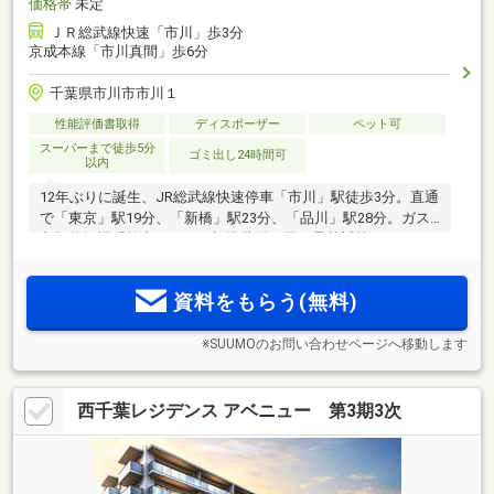
価格帯
未定
ＪＲ総武線快速「市川」歩3分
京成本線「市川真間」歩6分
千葉県市川市市川１
性能評価書取得
ディスポーザー
ペット可
スーパーまで徒歩5分
ゴミ出し24時間可
以内
12年ぶりに誕生、JR総武線快速停車「市川」駅徒歩3分。直通
で「東京」駅19分、「新橋」駅23分、「品川」駅28分。ガス
衣類乾燥機「乾太くん」を標準装備。夏の暑熱対策やZEH-M
oriented、低炭素建築物認定を取得。駅近の利便性、教育・医
療・自然も充実
資料をもらう(無料)
※SUUMOのお問い合わせページへ移動します
西千葉レジデンス アベニュー 第3期3次