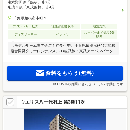
東武野田線「船橋」歩2分
京成本線「京成船橋」歩4分
千葉県船橋市本町１
フロントサービス
性能評価書取得
地震対策
スーパーまで徒歩5分
ディスポーザー
ペット可
以内
【モデルルーム案内会ご予約受付中】千葉県最高層(※1)大規模
複合開発タワーレジデンス。JR総武線・東武アーバンパーク
ライン「船橋」駅隣接(※3)徒歩2分。2駅4路線利用可、「東
京」駅直通の軽快アクセス。日々の利便性と直結するペデス
トリアンデッキ。暮らしの機能が集結する住宅・商業・公園
資料をもらう(無料)
（自主管理公園）一体開発。
※SUUMOのお問い合わせページへ移動します
ウエリス八千代村上 第3期11次