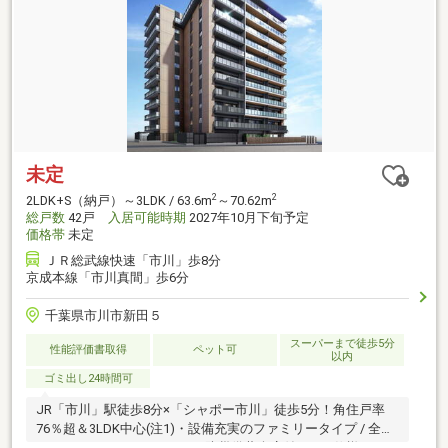
未定
2
2
2LDK+S（納戸）～3LDK / 63.6m
～70.62m
総戸数
42戸
入居可能時期
2027年10月下旬予定
価格帯
未定
ＪＲ総武線快速「市川」歩8分
京成本線「市川真間」歩6分
千葉県市川市新田５
スーパーまで徒歩5分
性能評価書取得
ペット可
以内
ゴミ出し24時間可
JR「市川」駅徒歩8分×「シャポー市川」徒歩5分！角住戸率
76％超＆3LDK中心(注1)・設備充実のファミリータイプ / 全戸
ウォークインクローゼット＆防災備蓄倉庫付、ZEH仕様のマン