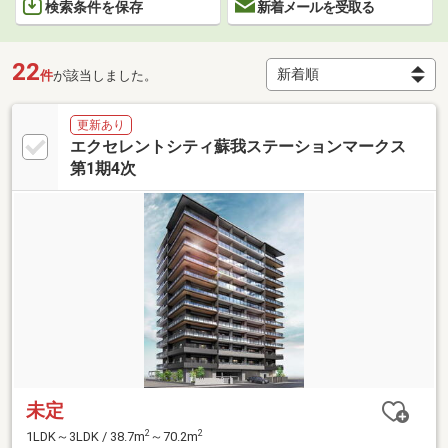
検索条件を保存
新着メールを受取る
22
件
が該当しました。
更新あり
エクセレントシティ蘇我ステーションマークス
第1期4次
未定
2
2
1LDK～3LDK / 38.7m
～70.2m