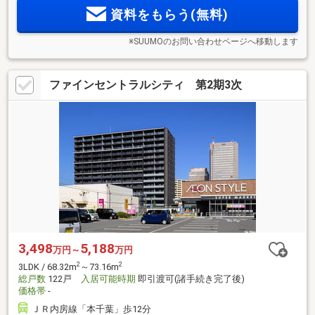
資料をもらう(無料)
※SUUMOのお問い合わせページへ移動します
ファインセントラルシティ 第2期3次
3,498
5,188
万円～
万円
2
2
3LDK / 68.32m
～73.16m
総戸数
122戸
入居可能時期
即引渡可(諸手続き完了後)
価格帯
-
ＪＲ内房線「本千葉」歩12分