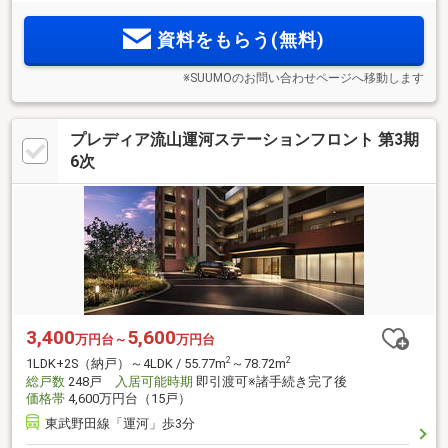
区・全512邸、3LDK・70m
台中心、収納率10％以上のプラン
多数。3つの緑の並木道、独立した木造共用棟を用意。東京・
資料をもらう(無料)
秋葉原駅へ45分
※SUUMOのお問い合わせページへ移動します
プレディア流山運河ステーションフロント 第3期
6次
3,400
5,600
万円台～
万円台
2
2
1LDK+2S（納戸）～4LDK / 55.77m
～78.72m
総戸数
248戸
入居可能時期
即引渡可※諸手続き完了後
価格帯
4,600万円台（15戸）
東武野田線「運河」歩3分