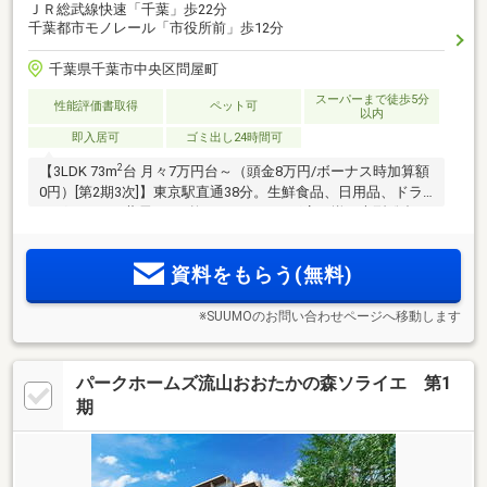
ＪＲ総武線快速「千葉」歩22分
千葉都市モノレール「市役所前」歩12分
千葉県千葉市中央区問屋町
スーパーまで徒歩5分
性能評価書取得
ペット可
以内
即入居可
ゴミ出し24時間可
2
【3LDK 73m
台 月々7万円台～（頭金8万円/ボーナス時加算額
0円）[第2期3次]】東京駅直通38分。生鮮食品、日用品、ドラ
ッグストア、薬局、100均、クリーニング店が揃う大型総合ス
ーパー隣接。千葉駅1.5km圏。そごう千葉まで徒歩19分の快適
利便環境
資料をもらう(無料)
※SUUMOのお問い合わせページへ移動します
パークホームズ流山おおたかの森ソライエ 第1
期