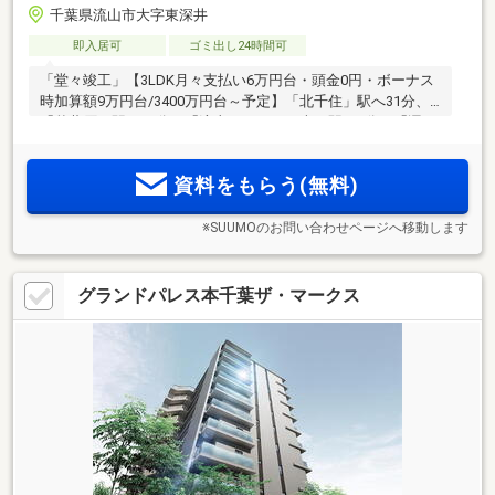
千葉県流山市大字東深井
即入居可
ゴミ出し24時間可
「堂々竣工」【3LDK月々支払い6万円台・頭金0円・ボーナス
時加算額9万円台/3400万円台～予定】「北千住」駅へ31分、
「秋葉原」駅へ42分、「流山おおたかの森」駅へ7分。「運
河」駅徒歩3分。キッズルーム等こだわりの共用部を備えた大
規模レジデンス。ウォークインクローゼットやウォークスル
資料をもらう(無料)
ークローゼット付の住空間。
※SUUMOのお問い合わせページへ移動します
グランドパレス本千葉ザ・マークス