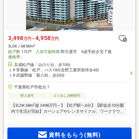
3,498
4,958
万円～
万円
2
3LDK / 68.86m
総戸数
173戸
入居可能時期
即引渡可 ※諸手続き完了後
価格帯
-
京成松戸線「みのり台」歩10分
ＪＲ常磐線「松戸」バス19分吉野工業所前停歩4分
ＪＲ武蔵野線「新八柱」歩20分
千葉県松戸市稔台７
即入居可
ゴミ出し24時間可
2
【3LDK 68m
超 3498万円～】【松戸駅へ6分】【駅徒歩10分圏
内で生活が完結】カーシェアやレンタサイクル、ワークラウ
ンジや無人コンビニなどを用意した全173世帯のビッグプロジ
ェクト。実物見学・即入居可能！建物内モデルルーム5タイプ
公開中！
資料をもらう(無料)