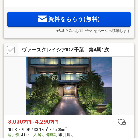
2
70m
超・3LDK中心。全邸南西・南東・南向き。ZEH-M
Oriented、低炭素建築物認定取得。2駅2路線利用可能。
資料をもらう(無料)
※SUUMOのお問い合わせページへ移動します
ヴァースクレイシアIDZ千葉 第4期1次
3,030
4,290
万円・
万円
2
2
1LDK・2LDK / 33.18m
・45.05m
総戸数
41戸
入居可能時期
即引渡可