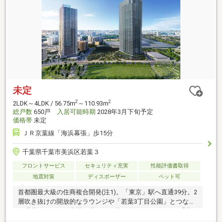
未定
2
2
2LDK～4LDK / 56.75m
～110.93m
総戸数
650戸
入居可能時期
2028年3月下旬予定
価格帯
未定
ＪＲ京葉線「海浜幕張」歩15分
千葉県千葉市美浜区若葉３
フロントサービス
セキュリティ充実
性能評価書取得
地震対策
ディスポーザー
ペット可
首都圏最大級の住商複合開発(注1)。「東京」駅へ直通39分。2
層吹き抜けの開放的なラウンジや「若葉3丁目公園」とつなが
る緑豊かなテラス空間。職・住・学・遊が一つになった「幕
張ベイパーク」で叶う豊かな暮らし。