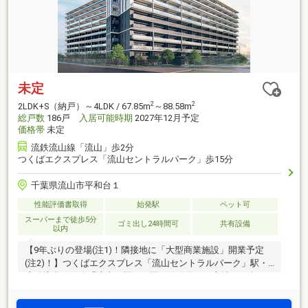
未定
2
2
2LDK+S（納戸）～4LDK / 67.85m
～88.58m
総戸数
186戸
入居可能時期
2027年12月予定
価格帯
未定
流鉄流山線「流山」歩2分
つくばエクスプレス「流山セントラルパーク」歩15分
千葉県流山市平和台１
性能評価書取得
始発駅
ペット可
スーパーまで徒歩5分
ゴミ出し24時間可
共有設備
以内
【9年ぶりの登場(注1)！隣接地に「大型商業施設」開業予定
(注2)！】つくばエクスプレス「流山セントラルパーク」駅・
流鉄流山線始発「流山」駅の二駅二路線使える立地に、全186
邸「サンリヤン流山パークナード」誕生。敷地は三方接道・
南西に開けた開放的な角地。今秋モデルルームオープン(予定)