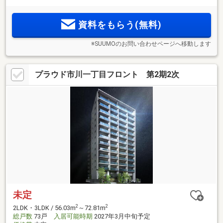
ス八千代村上」誕生。多彩な共用部 2LDK+S～4LDKの豊富な
プランバリエーション。
資料をもらう(無料)
※SUUMOのお問い合わせページへ移動します
プラウド市川一丁目フロント 第2期2次
未定
2
2
2LDK・3LDK / 56.03m
～72.81m
総戸数
73戸
入居可能時期
2027年3月中旬予定