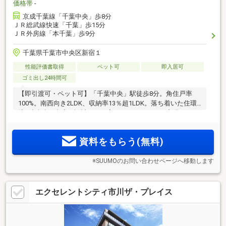
価格帯
-
京成千葉線「千葉中央」歩8分
ＪＲ総武線快速「千葉」歩15分
ＪＲ外房線「本千葉」歩9分
千葉県千葉市中央区新宿１
性能評価書取得
ペット可
即入居可
ゴミ出し24時間可
【即引渡可・ペット可】「千葉中央」駅徒歩8分。角住戸率
100%。南西向き2LDK、収納率13％超1LDK。落ち着いた住環
境。顔認証×内廊下設計により高いセキュリティを実現。
資料をもらう(無料)
※SUUMOのお問い合わせページへ移動します
エクセレントシティ市川ザ・プレイス