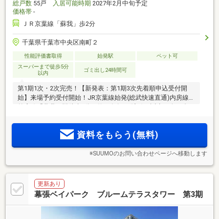
総戸数
55戸
入居可能時期
2027年2月中旬予定
価格帯
-
ＪＲ京葉線「蘇我」歩2分
千葉県千葉市中央区南町２
性能評価書取得
始発駅
ペット可
スーパーまで徒歩5分
ゴミ出し24時間可
以内
第1期1次・2次完売！【新発表：第1期3次先着順申込受付開
始】来場予約受付開始！JR京葉線始発(総武快速直通)内房線・
外房線「蘇我」駅徒歩2分、約20年振り(注1)に誕生！全55邸の
駅近レジデンス誕生！1LDK～3LDKの多彩なプラン。エリア初
(注2)のZEH-M認定レジデンス、豊富な収納と先進設備を標準
資料をもらう(無料)
装備
※SUUMOのお問い合わせページへ移動します
更新あり
幕張ベイパーク ブルームテラスタワー 第3期