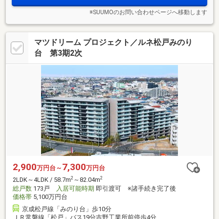
※SUUMOのお問い合わせページへ移動します
マツドリーム プロジェクト／ルネ松戸みのり
台 第3期2次
2,900
7,300
万円台～
万円台
2
2
2LDK～4LDK / 58.7m
～82.04m
総戸数
173戸
入居可能時期
即引渡可 ※諸手続き完了後
価格帯
5,100万円台
京成松戸線「みのり台」歩10分
ＪＲ常磐線「松戸」バス19分吉野工業所前停歩4分