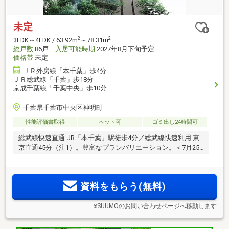
未定
2
2
3LDK～4LDK / 63.92m
～78.31m
総戸数
86戸
入居可能時期
2027年8月下旬予定
価格帯
未定
ＪＲ外房線「本千葉」歩4分
ＪＲ総武線「千葉」歩18分
京成千葉線「千葉中央」歩10分
千葉県千葉市中央区神明町
性能評価書取得
ペット可
ゴミ出し24時間可
総武線快速直通 JR「本千葉」駅徒歩4分／総武線快速利用 東
京直通45分（注1）。豊富なプランバリエーション。＜7月25
日（土）より モデルルーム事前案内会開催中（予約制）＞
資料をもらう(無料)
※SUUMOのお問い合わせページへ移動します