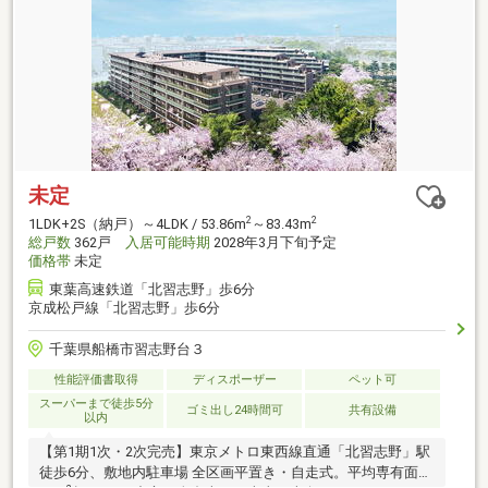
未定
2
2
1LDK+2S（納戸）～4LDK / 53.86m
～83.43m
総戸数
362戸
入居可能時期
2028年3月下旬予定
価格帯
未定
東葉高速鉄道「北習志野」歩6分
京成松戸線「北習志野」歩6分
千葉県船橋市習志野台３
性能評価書取得
ディスポーザー
ペット可
スーパーまで徒歩5分
ゴミ出し24時間可
共有設備
以内
【第1期1次・2次完売】東京メトロ東西線直通「北習志野」駅
徒歩6分、敷地内駐車場 全区画平置き・自走式。平均専有面積