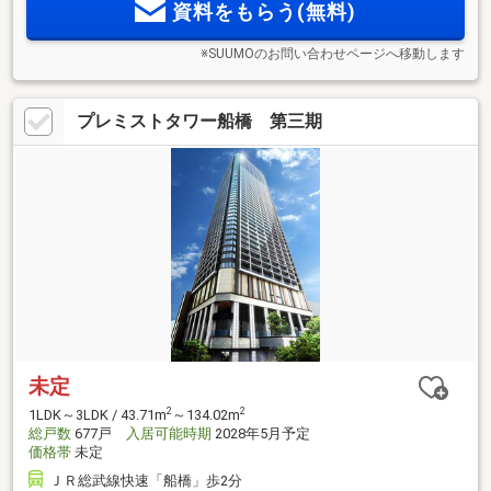
資料をもらう(無料)
※SUUMOのお問い合わせページへ移動します
プレミストタワー船橋 第三期
未定
2
2
1LDK～3LDK / 43.71m
～134.02m
総戸数
677戸
入居可能時期
2028年5月予定
価格帯
未定
ＪＲ総武線快速「船橋」歩2分