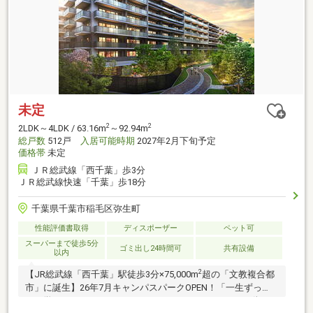
未定
2
2
2LDK～4LDK / 63.16m
～92.94m
総戸数
512戸
入居可能時期
2027年2月下旬予定
価格帯
未定
ＪＲ総武線「西千葉」歩3分
ＪＲ総武線快速「千葉」歩18分
千葉県千葉市稲毛区弥生町
性能評価書取得
ディスポーザー
ペット可
スーパーまで徒歩5分
ゴミ出し24時間可
共有設備
以内
2
【JR総武線「西千葉」駅徒歩3分×75,000m
超の「文教複合都
市」に誕生】26年7月キャンパスパークOPEN！「一生ずっ
と、学べるまち」をテーマにしたまちづくり。フロント街
2