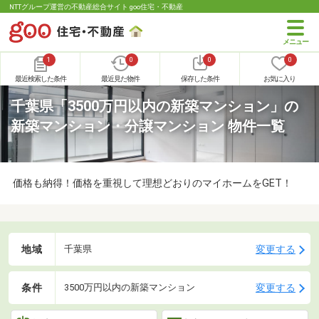
NTTグループ運営の不動産総合サイト goo住宅・不動産
1
0
0
0
最近検索した条件
最近見た物件
保存した条件
お気に入り
千葉県「3500万円以内の新築マンション」の
新築マンション・分譲マンション 物件一覧
価格も納得！価格を重視して理想どおりのマイホームをGET！
地域
変更する
千葉県
条件
変更する
3500万円以内の新築マンション