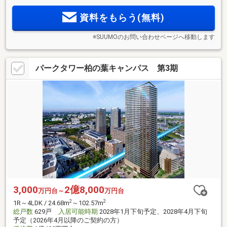
資料をもらう(無料)
※SUUMOのお問い合わせページへ移動します
パークタワー柏の葉キャンパス 第3期
3,000
2億8,000
万円台～
万円台
2
2
1R～4LDK / 24.68m
～102.57m
総戸数
629戸
入居可能時期
2028年1月下旬予定、2028年4月下旬
予定（2026年4月以降のご契約の方）