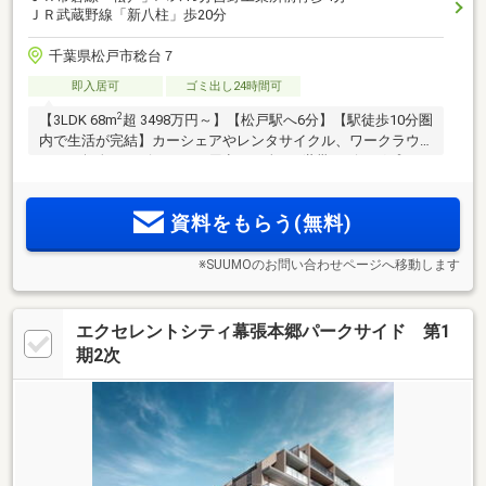
ＪＲ武蔵野線「新八柱」歩20分
千葉県松戸市稔台７
即入居可
ゴミ出し24時間可
2
【3LDK 68m
超 3498万円～】【松戸駅へ6分】【駅徒歩10分圏
内で生活が完結】カーシェアやレンタサイクル、ワークラウ
ンジや無人コンビニなどを用意した全173世帯のビッグプロジ
ェクト。実物見学・即入居可能！建物内モデルルーム5タイプ
公開中！
資料をもらう(無料)
※SUUMOのお問い合わせページへ移動します
エクセレントシティ幕張本郷パークサイド 第1
期2次