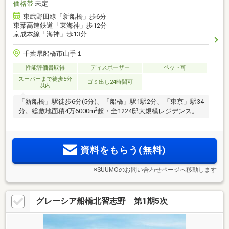
価格帯
未定
東武野田線「新船橋」歩6分
東葉高速鉄道「東海神」歩12分
京成本線「海神」歩13分
千葉県船橋市山手１
性能評価書取得
ディスポーザー
ペット可
スーパーまで徒歩5分
ゴミ出し24時間可
以内
「新船橋」駅徒歩6分(5分)、「船橋」駅1駅2分、「東京」駅34
2
分。総敷地面積4万6000m
超・全1224邸大規模レジデンス。
110店舗超「イオンモール船橋」隣接、多彩な大型商業施設が
2
集積する船橋駅前エリアも身近。南向き70m
超住戸中心、
3LDK～4LDK。ABINC認証、ZEH基準、低炭素建築物認定取得
資料をもらう(無料)
※SUUMOのお問い合わせページへ移動します
グレーシア船橋北習志野 第1期5次