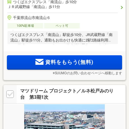
つくばエクスプレス「南流山」歩10分
ＪＲ武蔵野線「南流山」歩11分
千葉県流山市南流山６
100%駐車場
ペット可
つくばエクスプレス「南流山」駅徒歩10分、JR武蔵野線「南
流山」駅徒歩11分。通勤もお出かけも快適に2駅2路線利用
可。快適なカーライフを楽しめる駐車場設置率100％超(注)。
豊かな陽光と開放的な眺望に憩う三方接道×全邸南向き。洗練
されたデザインと住空間。上質を纏うレジデンス「レーベン
資料をもらう(無料)
南流山 Torte」
※SUUMOのお問い合わせページへ移動します
マツドリーム プロジェクト／ルネ松戸みのり
台 第3期1次