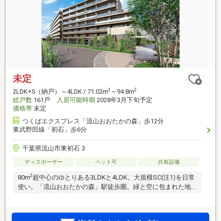
未定
2
2
2LDK+S（納戸）～4LDK / 71.02m
～94.8m
総戸数
161戸
入居可能時期
2028年3月下旬予定
価格帯
未定
つくばエクスプレス「流山おおたかの森」歩12分
東武野田線「初石」歩6分
千葉県流山市東初石３
ディスポーザー
ペット可
共有設備
2
80m
超中心のゆとりある3LDKと4LDK。大規模SC(注1)を日常
使い。「流山おおたかの森」駅徒歩圏。緑と空に包まれた地
上7階建て全161邸のレジデンス。