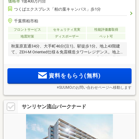
価格帯
1億400万円台
つくばエクスプレス「柏の葉キャンパス」歩1分
千葉県柏市柏
フロントサービス
セキュリティ充実
性能評価書取得
地震対策
ディスポーザー
ペット可
秋葉原直通34分、大手町46分(注1)。駅徒歩1分。地上43階建
て、ZEH-M Oriented仕様＆免震構造タワーレジデンス。地上
40階のスカイラウンジなど、スタイリッシュで実用的な共用
施設。1R～4LDK、全44タイプをご用意。約180店舗が集積す
る「ららぽーと柏の葉」徒歩2分。
資料をもらう(無料)
※SUUMOのお問い合わせページへ移動します
サンリヤン流山パークナード