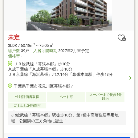
未定
2
2
3LDK / 60.18m
～75.05m
総戸数
39戸
入居可能時期
2027年2月末予定
価格帯
-
ＪＲ総武線「幕張本郷」歩10分
京成千葉線「京成幕張本郷」歩10分
ＪＲ京葉線「海浜幕張」バス14分「幕張本郷駅」停歩13分
千葉県千葉市花見川区幕張本郷７
スーパーまで徒歩5分
性能評価書取得
ペット可
以内
ゴミ出し24時間可
JR総武線「幕張本郷」駅徒歩10分、第1種中高層住居専用地
域、公園隣の三方角地に誕生！