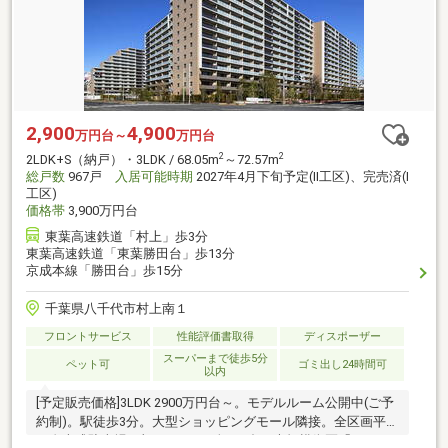
2,900
4,900
万円台～
万円台
2
2
2LDK+S（納戸）・3LDK / 68.05m
～72.57m
総戸数
967戸
入居可能時期
2027年4月下旬予定(II工区)、完売済(I
工区)
価格帯
3,900万円台
東葉高速鉄道「村上」歩3分
東葉高速鉄道「東葉勝田台」歩13分
京成本線「勝田台」歩15分
千葉県八千代市村上南１
フロントサービス
性能評価書取得
ディスポーザー
スーパーまで徒歩5分
ペット可
ゴミ出し24時間可
以内
[予定販売価格]3LDK 2900万円台～。モデルルーム公開中(ご予
約制)。駅徒歩3分。大型ショッピングモール隣接。全区画平置
＆自走式駐車場月額900円～。全967邸の大規模街区「ウエリ