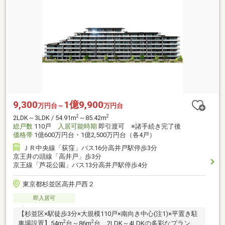
9,300
1億9,900
万円台～
万円台
2
2
2LDK～3LDK / 54.91m
～85.42m
総戸数
110戸
入居可能時期
即引渡可 ※諸手続き完了後
価格帯
1億600万円台・1億2,500万円台（各4戸）
ＪＲ中央線「荻窪」バス16分高井戸駅停歩3分
京王井の頭線「高井戸」歩3分
京王線「芦花公園」バス13分高井戸駅停歩4分
東京都杉並区高井戸西２
即入居可
【杉並区×駅徒歩3分×大規模110戸×南向き中心(注1)×平置き駐
2
2
車場設置】54m
台～86m
台、2LDK～4LDKの多彩なプランを