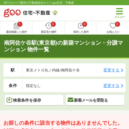
NTTグループ運営の不動産総合サイト goo住宅・不動産
1
0
0
0
最近検索した条件
最近見た物件
保存した条件
お気に入り
南阿佐ケ谷駅(東京都)の新築マンション・分譲マ
ンション 物件一覧
駅
変更する
東京メトロ丸ノ内線/南阿佐ケ谷
条件
変更する
指定なし
検索条件を保存
新着メールを受取る
お探しの条件に該当する物件はありませんでした。