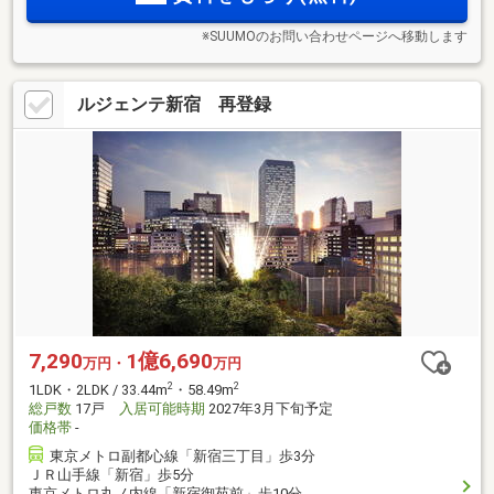
※SUUMOのお問い合わせページへ移動します
ルジェンテ新宿 再登録
7,290
1億6,690
万円・
万円
2
2
1LDK・2LDK / 33.44m
・58.49m
総戸数
17戸
入居可能時期
2027年3月下旬予定
価格帯
-
東京メトロ副都心線「新宿三丁目」歩3分
ＪＲ山手線「新宿」歩5分
東京メトロ丸ノ内線「新宿御苑前」歩10分