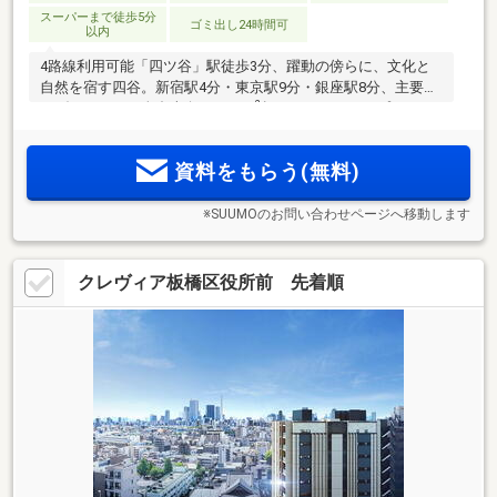
スーパーまで徒歩5分
ゴミ出し24時間可
以内
4路線利用可能「四ツ谷」駅徒歩3分、躍動の傍らに、文化と
自然を宿す四谷。新宿駅4分・東京駅9分・銀座駅8分、主要駅
2
へダイレクト。全邸南向き・70m
超のゆとりのあるプランニ
ング。天井高約2.6m～約2.7mの開放感、上層階から眺望を愉
しむ。内廊下設計とトリプルセキュリティの高い防犯性で都
資料をもらう(無料)
市生活をサポート
※SUUMOのお問い合わせページへ移動します
クレヴィア板橋区役所前 先着順