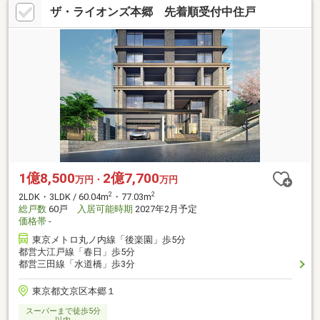
ザ・ライオンズ本郷 先着順受付中住戸
1億8,500
2億7,700
万円・
万円
2
2
2LDK・3LDK / 60.04m
・77.03m
総戸数
60戸
入居可能時期
2027年2月予定
価格帯
-
東京メトロ丸ノ内線「後楽園」歩5分
都営大江戸線「春日」歩5分
都営三田線「水道橋」歩3分
東京都文京区本郷１
スーパーまで徒歩5分