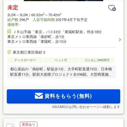
未定
2
2
2LDK～3LDK / 60.32m
～70.42m
総戸数
396戸
入居可能時期
2027年4月下旬予定
価格帯
-
ＪＲ山手線「東京」バス33分「東陽町駅前」停歩18分
東京メトロ東西線「南砂町」歩1分
東京メトロ東西線「東陽町」歩12分
東京都江東区南砂３
ディスポーザー
ペット可
ゴミ出し24時間可
都心直結の「南砂町」駅徒歩1分、大手町駅直通13分、日本橋
駅直通11分。駅前大規模プロジェクト全396邸。大型商業施設
や商店街、豊かな自然が身近にある暮らし。ワークラウンジ
やパーティールームなど充実の共用施設。大型収納付3LDK中
心
資料をもらう(無料)
※SUUMOのお問い合わせページへ移動します
更新あり