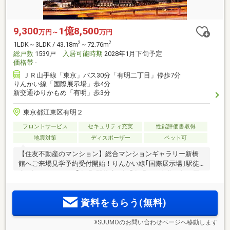
9,300
1億8,500
万円～
万円
2
2
1LDK～3LDK / 43.18m
～72.76m
総戸数
1539戸
入居可能時期
2028年1月下旬予定
価格帯
-
ＪＲ山手線「東京」バス30分「有明二丁目」停歩7分
りんかい線「国際展示場」歩4分
新交通ゆりかもめ「有明」歩3分
東京都江東区有明２
フロントサービス
セキュリティ充実
性能評価書取得
地震対策
ディスポーザー
ペット可
【住友不動産のマンション】総合マンションギャラリー新橋
館へご来場見学予約受付開始！りんかい線｢国際展示場｣駅徒
歩4分、ゆりかもめ｢有明｣駅徒歩3分「有明」の進化を担う国
家戦略特区認定事業(※4)。都内最大規模の住宅・商業複合開発
(※5)。その象徴、地上33階建・全1539邸のトリプルタワー
資料をもらう(無料)
※SUUMOのお問い合わせページへ移動します