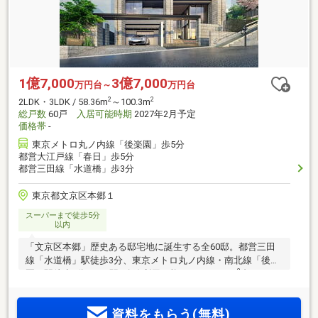
1億7,000
3億7,000
万円台～
万円台
2
2
2LDK・3LDK / 58.36m
～100.3m
総戸数
60戸
入居可能時期
2027年2月予定
価格帯
-
東京メトロ丸ノ内線「後楽園」歩5分
都営大江戸線「春日」歩5分
都営三田線「水道橋」歩3分
東京都文京区本郷１
スーパーまで徒歩5分
以内
「文京区本郷」歴史ある邸宅地に誕生する全60邸。都営三田
線「水道橋」駅徒歩3分、東京メトロ丸ノ内線・南北線「後楽
2
園」駅徒歩5分など4駅5路線利用可能。1LDK・45m
台～
2
3LDK・115m
台、全11タイプのプランバリエーション。「オ
ンラインプロジェクト発表会」予約受付中。
資料をもらう(無料)