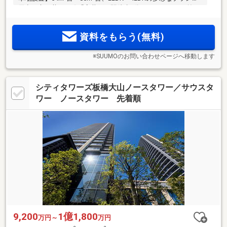
用意。京王井の頭線「高井戸」駅徒歩3分。エントランス前に
はホテルライクな車寄せが設置。ZEH-M Oriented×オール電
化。渋谷へ18分、吉祥寺へ9分と快適な通勤利便を叶える邸宅
資料をもらう(無料)
が誕生。
※SUUMOのお問い合わせページへ移動します
シティタワーズ板橋大山ノースタワー／サウスタ
ワー ノースタワー 先着順
9,200
1億1,800
万円～
万円