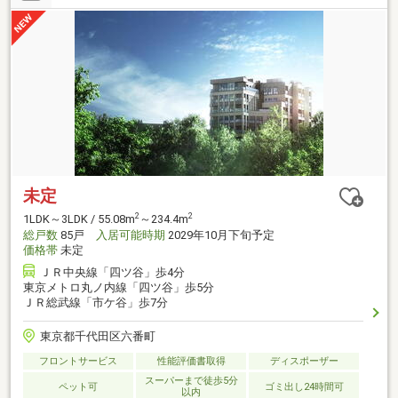
未定
2
2
1LDK～3LDK / 55.08m
～234.4m
総戸数
85戸
入居可能時期
2029年10月下旬予定
価格帯
未定
ＪＲ中央線「四ツ谷」歩4分
東京メトロ丸ノ内線「四ツ谷」歩5分
ＪＲ総武線「市ケ谷」歩7分
東京都千代田区六番町
フロントサービス
性能評価書取得
ディスポーザー
スーパーまで徒歩5分
ペット可
ゴミ出し24時間可
以内