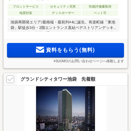
フロントサービス
セキュリティ充実
性能評価書取得
地震対策
ディスポーザー
ペット可
池袋再開発エリア/最南端・最前列※4に誕生。有楽町線「東池
袋」駅徒歩3分・2階エントランス直結ペデストリアンデッキ
利用(一部地下広場・通路経由)・JR「池袋」駅徒歩10分、地
上47階建て超高層免震タワー。街を牽引するかのように堂々
と、雑司ヶ谷の杜を眼下に、幻想的な都心の空を臨む大規模
資料をもらう(無料)
タワーレジデンス
※SUUMOのお問い合わせページへ移動します
グランドシティタワー池袋 先着順