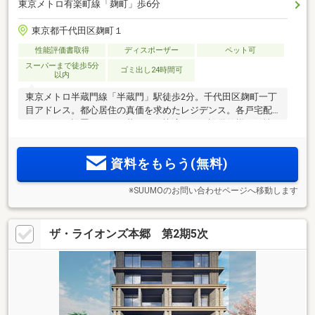
東京メトロ有楽町線「麹町」歩6分
東京都千代田区麹町１
性能評価書取得
ディスポーザー
ペット可
スーパーまで徒歩5分
ゴミ出し24時間可
以内
東京メトロ半蔵門線「半蔵門」駅徒歩2分。千代田区麹町一丁
目アドレス。都心居住の真価を求めたレジデンス。各戸宅配
ボックスを設置。日々の暮らしを快適にする設備仕様。個性
豊かなレストランやカフェ、教育環境や自然も充実
資料をもらう(無料)
※SUUMOのお問い合わせページへ移動します
ザ・ライオンズ本郷 第2期5次