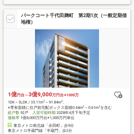
パークコート千代田麹町 第2期1次（一般定期借
地権）
1億
3億9,000
円台～
万円台※1000万
2
2
1DK～3LDK / 35.11m
～91.84m
、
2
2
※専有面積に住戸前宅配ボックス面積0.44m
～0.61m
を含む
総戸数
92戸
入居可能時期
2028年4月下旬予定
価格帯
1億8,000万円台※1,000万円単位
東京メトロ南北線「永田町」歩9分
東京メトロ半蔵門線「半蔵門」歩2分