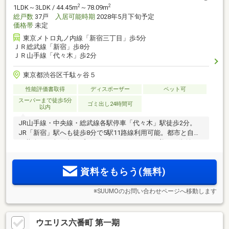
2
2
1LDK～3LDK / 44.45m
～78.09m
総戸数
37戸
入居可能時期
2028年5月下旬予定
価格帯
未定
東京メトロ丸ノ内線「新宿三丁目」歩5分
ＪＲ総武線「新宿」歩8分
ＪＲ山手線「代々木」歩2分
東京都渋谷区千駄ヶ谷５
性能評価書取得
ディスポーザー
ペット可
スーパーまで徒歩5分
ゴミ出し24時間可
以内
JR山手線・中央線・総武線各駅停車「代々木」駅徒歩2分。
JR「新宿」駅へも徒歩8分で5駅11路線利用可能。都市と自然
が共鳴する全37邸のプライベートレジデンス。美しい街並み
と穏やかな住環境が守られたポジション。三方が道路に接す
る敷地を生かす角住戸中心(注1)内廊下設計
資料をもらう(無料)
※SUUMOのお問い合わせページへ移動します
ウエリス六番町 第一期