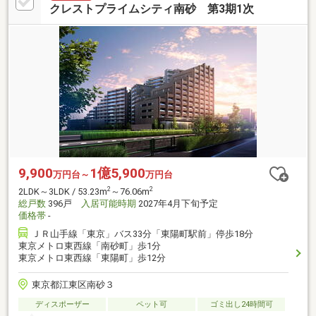
クレストプライムシティ南砂 第3期1次
9,900
1億5,900
万円台～
万円台
2
2
2LDK～3LDK / 53.23m
～76.06m
総戸数
396戸
入居可能時期
2027年4月下旬予定
価格帯
-
ＪＲ山手線「東京」バス33分「東陽町駅前」停歩18分
東京メトロ東西線「南砂町」歩1分
東京メトロ東西線「東陽町」歩12分
東京都江東区南砂３
ディスポーザー
ペット可
ゴミ出し24時間可