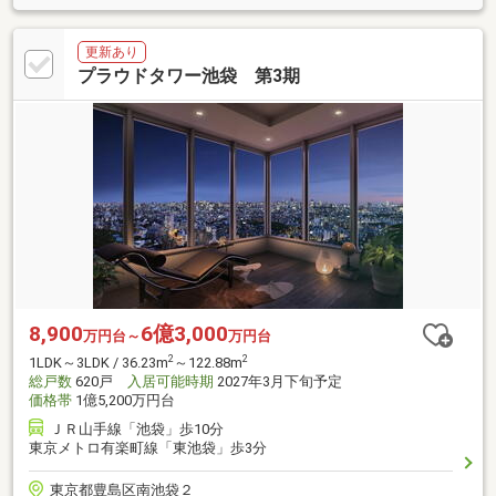
更新あり
プラウドタワー池袋 第3期
8,900
6億3,000
万円台～
万円台
2
2
1LDK～3LDK / 36.23m
～122.88m
総戸数
620戸
入居可能時期
2027年3月下旬予定
価格帯
1億5,200万円台
ＪＲ山手線「池袋」歩10分
東京メトロ有楽町線「東池袋」歩3分
東京都豊島区南池袋２