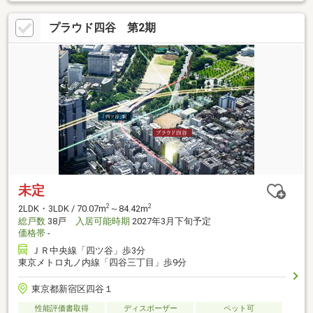
プラウド四谷 第2期
未定
2
2
2LDK・3LDK / 70.07m
～84.42m
総戸数
38戸
入居可能時期
2027年3月下旬予定
価格帯
-
ＪＲ中央線「四ツ谷」歩3分
東京メトロ丸ノ内線「四谷三丁目」歩9分
東京都新宿区四谷１
性能評価書取得
ディスポーザー
ペット可