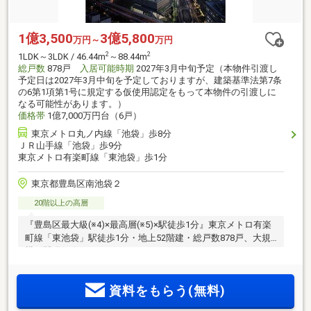
1億3,500
3億5,800
万円～
万円
2
2
1LDK～3LDK / 46.44m
～88.44m
総戸数
878戸
入居可能時期
2027年3月中旬予定（本物件引渡し
予定日は2027年3月中旬を予定しておりますが、建築基準法第7条
の6第1項第1号に規定する仮使用認定をもって本物件の引渡しに
なる可能性があります。）
価格帯
1億7,000万円台（6戸）
東京メトロ丸ノ内線「池袋」歩8分
ＪＲ山手線「池袋」歩9分
東京メトロ有楽町線「東池袋」歩1分
東京都豊島区南池袋２
20階以上の高層
『豊島区最大級(※4)×最高層(※5)×駅徒歩1分』東京メトロ有楽
町線「東池袋」駅徒歩1分・地上52階建・総戸数878戸、大規
模再開発(※6)タワーレジデンス。
資料をもらう(無料)