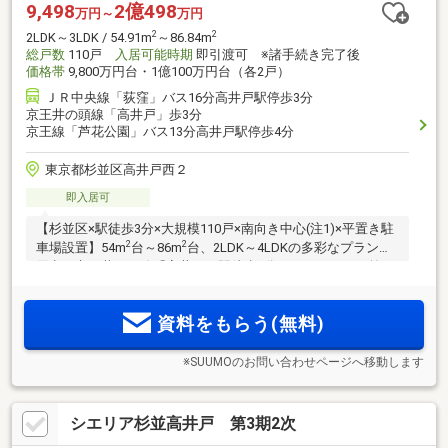
9,498
2億498
万円～
万円
2
2
2LDK～3LDK / 54.91m
～86.84m
総戸数
110戸
入居可能時期
即引渡可 ※諸手続き完了後
価格帯
9,800万円台・1億100万円台（各2戸）
ＪＲ中央線「荻窪」バス16分高井戸駅停歩3分
京王井の頭線「高井戸」歩3分
京王線「芦花公園」バス13分高井戸駅停歩4分
東京都杉並区高井戸西２
即入居可
【杉並区×駅徒歩3分×大規模110戸×南向き中心(注1)×平置き駐
2
2
車場設置】54m
台～86m
台、2LDK～4LDKの多彩なプランを
用意。京王井の頭線「高井戸」駅徒歩3分。エントランス前に
はホテルライクな車寄せが設置。ZEH-M Oriented×オール電
化。渋谷へ18分、吉祥寺へ9分と快適な通勤利便を叶える邸宅
資料をもらう(無料)
が誕生。
※SUUMOのお問い合わせページへ移動します
シエリア杉並高井戸 第3期2次