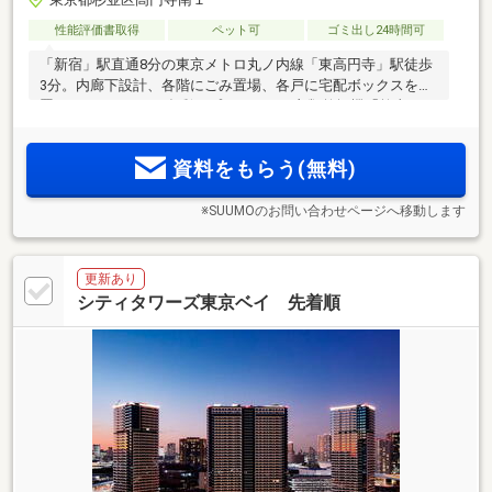
性能評価書取得
ペット可
ゴミ出し24時間可
「新宿」駅直通8分の東京メトロ丸ノ内線「東高円寺」駅徒歩
3分。内廊下設計、各階にごみ置場、各戸に宅配ボックスを設
置。1LDK～3LDKの多彩なプラン。ガス衣類乾燥機「乾太く
ん」採用住戸もご用意。「中野」と「高円寺」、二つの魅力
あふれる街が生活圏。
資料をもらう(無料)
※SUUMOのお問い合わせページへ移動します
更新あり
シティタワーズ東京ベイ 先着順