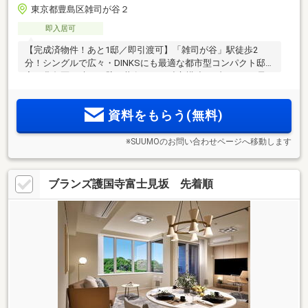
東京都豊島区雑司が谷２
即入居可
【完成済物件！あと1邸／即引渡可】「雑司が谷」駅徒歩2
分！シングルで広々・DINKSにも最適な都市型コンパクト邸
宅。豊島区で叶う、壁を共有しない独立構造メゾネット。予
約案内会開催中！
資料をもらう(無料)
※SUUMOのお問い合わせページへ移動します
ブランズ護国寺富士見坂 先着順