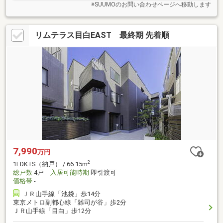
※SUUMOのお問い合わせページへ移動します
リムテラス目白EAST 最終期 先着順
7,990
万円
2
1LDK+S（納戸） / 66.15m
総戸数
4戸
入居可能時期
即引渡可
価格帯
-
ＪＲ山手線「池袋」歩14分
東京メトロ副都心線「雑司が谷」歩2分
ＪＲ山手線「目白」歩12分