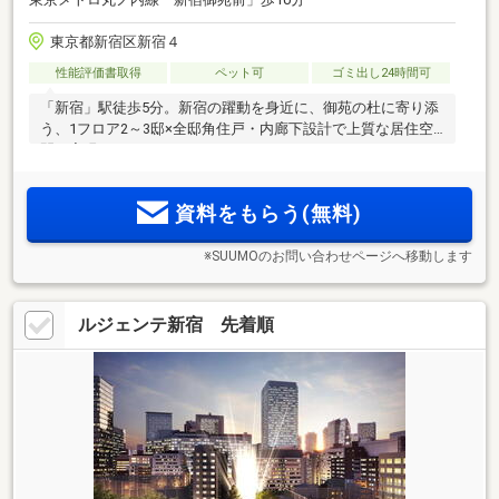
東京都新宿区新宿４
性能評価書取得
ペット可
ゴミ出し24時間可
「新宿」駅徒歩5分。新宿の躍動を身近に、御苑の杜に寄り添
う、1フロア2～3邸×全邸角住戸・内廊下設計で上質な居住空
間を実現
資料をもらう(無料)
※SUUMOのお問い合わせページへ移動します
ルジェンテ新宿 先着順