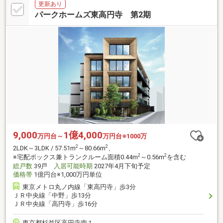
更新あり
パークホームズ東高円寺 第2期
9,000
1億4,000
万円台～
万円台※1000万
2
2
2LDK～3LDK / 57.51m
～80.66m
、
2
2
※宅配ボックス兼トランクルーム面積0.44m
～0.56m
を含む
総戸数
39戸
入居可能時期
2027年4月下旬予定
価格帯
1億円台※1,000万円単位
東京メトロ丸ノ内線「東高円寺」歩3分
ＪＲ中央線「中野」歩13分
ＪＲ中央線「高円寺」歩16分
東京都杉並区高円寺南１