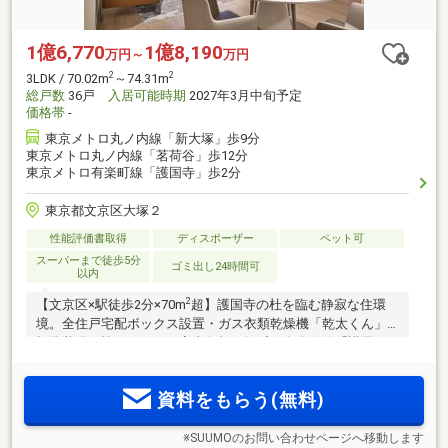
1億6,770
1億8,190
万円～
万円
2
2
3LDK / 70.02m
～74.31m
総戸数
36戸
入居可能時期
2027年3月中旬予定
価格帯
-
東京メトロ丸ノ内線「新大塚」歩9分
東京メトロ丸ノ内線「茗荷谷」歩12分
東京メトロ有楽町線「護国寺」歩2分
東京都文京区大塚２
性能評価書取得
ディスポーザー
ペット可
スーパーまで徒歩5分
ゴミ出し24時間可
以内
2
【文京区×駅徒歩2分×70m
超】護国寺の杜を臨む静寂な住環
境。全住戸宅配ボックス設置・ガス衣類乾燥機「乾太くん」
標準装備で忙しい平日の家事負担を軽減。有楽町線「護国
寺」駅徒歩2分、丸ノ内線「新大塚」駅徒歩9分。大手町・永
2
田町へダイレクトアクセスの利便性。70m
超・3LDK中心のゆ
資料をもらう(無料)
とりあるプランニング
※SUUMOのお問い合わせページへ移動します