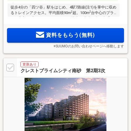
徒歩4分の「四ツ谷」駅をはじめ、4駅7路線(注1)を掌中に収め
2
2
るトレインアクセス。平均面積90m
超。100m
台中心のプラ
ンも豊富なプランバリエーション。地上12階建・全85邸「ウ
エリス六番町」。物件エントリー受付中。
資料をもらう(無料)
※SUUMOのお問い合わせページへ移動します
更新あり
クレストプライムシティ南砂 第2期3次