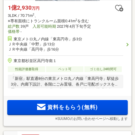
1億2,930
万円
2
3LDK / 70.71m
、
2
※専有面積にトランクルーム面積0.41m
を含む
総戸数
39戸
入居可能時期
2027年4月下旬予定
価格帯
-
東京メトロ丸ノ内線「東高円寺」歩3分
ＪＲ中央線「中野」歩13分
ＪＲ中央線「高円寺」歩16分
東京都杉並区高円寺南１
性能評価書取得
ペット可
ゴミ出し24時間可
「新宿」駅直通8分の東京メトロ丸ノ内線「東高円寺」駅徒歩
3分。内廊下設計、各階にごみ置場、各戸に宅配ボックスを設
置。1LDK～3LDKの多彩なプラン。ガス衣類乾燥機「乾太く
ん」採用住戸もご用意。「中野」と「高円寺」、二つの魅力
あふれる街が生活圏。
資料をもらう(無料)
※SUUMOのお問い合わせページへ移動します