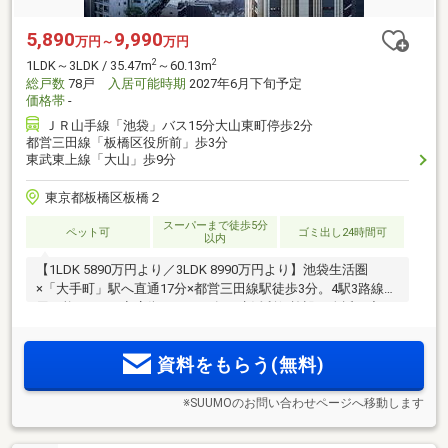
5,890
9,990
万円～
万円
2
2
1LDK～3LDK / 35.47m
～60.13m
総戸数
78戸
入居可能時期
2027年6月下旬予定
価格帯
-
ＪＲ山手線「池袋」バス15分大山東町停歩2分
都営三田線「板橋区役所前」歩3分
東武東上線「大山」歩9分
東京都板橋区板橋２
スーパーまで徒歩5分
ペット可
ゴミ出し24時間可
以内
【1LDK 5890万円より／3LDK 8990万円より】池袋生活圏
×「大手町」駅へ直通17分×都営三田線駅徒歩3分。4駅3路線利
用可能。5つの商店街をはじめ各種生活利便施設が身近に充
実。1LDK～3LDKの幅広いプランをご用意。プライバシーに配
慮した内廊下設計。
資料をもらう(無料)
※SUUMOのお問い合わせページへ移動します