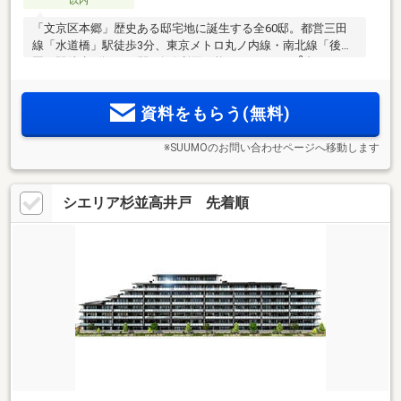
以内
「文京区本郷」歴史ある邸宅地に誕生する全60邸。都営三田
線「水道橋」駅徒歩3分、東京メトロ丸ノ内線・南北線「後楽
2
園」駅徒歩5分など4駅5路線利用可能。1LDK・45m
台～
2
3LDK・115m
台、全11タイプのプランバリエーション。「オ
ンラインプロジェクト発表会」予約受付中。
資料をもらう(無料)
※SUUMOのお問い合わせページへ移動します
シエリア杉並高井戸 先着順