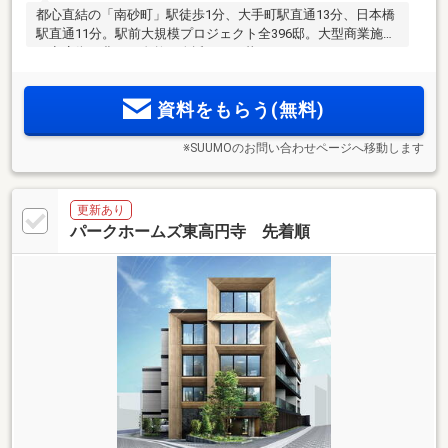
都心直結の「南砂町」駅徒歩1分、大手町駅直通13分、日本橋
駅直通11分。駅前大規模プロジェクト全396邸。大型商業施設
や商店街、豊かな自然が身近にある暮らし。ワークラウンジ
やパーティールームなど充実の共用施設。大型収納付3LDK中
心
資料をもらう(無料)
※SUUMOのお問い合わせページへ移動します
更新あり
パークホームズ東高円寺 先着順