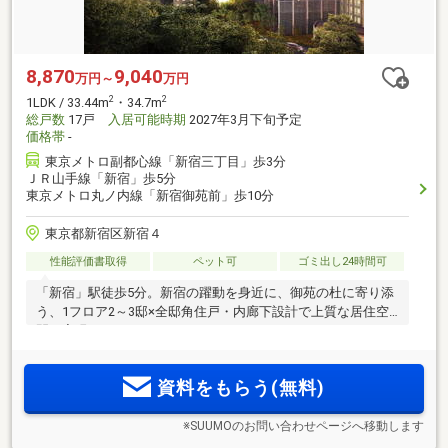
8,870
9,040
万円～
万円
2
2
1LDK / 33.44m
・34.7m
総戸数
17戸
入居可能時期
2027年3月下旬予定
価格帯
-
東京メトロ副都心線「新宿三丁目」歩3分
ＪＲ山手線「新宿」歩5分
東京メトロ丸ノ内線「新宿御苑前」歩10分
東京都新宿区新宿４
性能評価書取得
ペット可
ゴミ出し24時間可
「新宿」駅徒歩5分。新宿の躍動を身近に、御苑の杜に寄り添
う、1フロア2～3邸×全邸角住戸・内廊下設計で上質な居住空
間を実現
資料をもらう(無料)
※SUUMOのお問い合わせページへ移動します