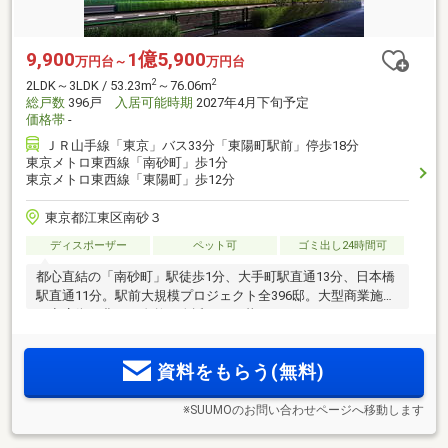
9,900
1億5,900
万円台～
万円台
2
2
2LDK～3LDK / 53.23m
～76.06m
総戸数
396戸
入居可能時期
2027年4月下旬予定
価格帯
-
ＪＲ山手線「東京」バス33分「東陽町駅前」停歩18分
東京メトロ東西線「南砂町」歩1分
東京メトロ東西線「東陽町」歩12分
東京都江東区南砂３
ディスポーザー
ペット可
ゴミ出し24時間可
都心直結の「南砂町」駅徒歩1分、大手町駅直通13分、日本橋
駅直通11分。駅前大規模プロジェクト全396邸。大型商業施設
や商店街、豊かな自然が身近にある暮らし。ワークラウンジ
やパーティールームなど充実の共用施設。大型収納付3LDK中
心
資料をもらう(無料)
※SUUMOのお問い合わせページへ移動します