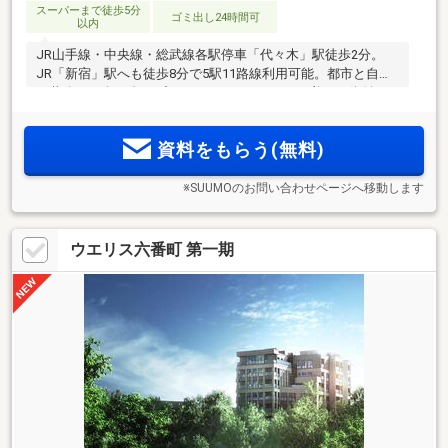
スーパーまで徒歩5分
ゴミ出し24時間可
以内
JR山手線・中央線・総武線各駅停車「代々木」駅徒歩2分。
JR「新宿」駅へも徒歩8分で5駅11路線利用可能。都市と自然
が共鳴する全37邸のプライベートレジデンス。美しい街並み
と穏やかな住環境が守られたポジション。三方が道路に接す
る敷地を生かす角住戸中心(注1)内廊下設計
資料をもらう(無料)
※SUUMOのお問い合わせページへ移動します
ウエリス六番町 第一期