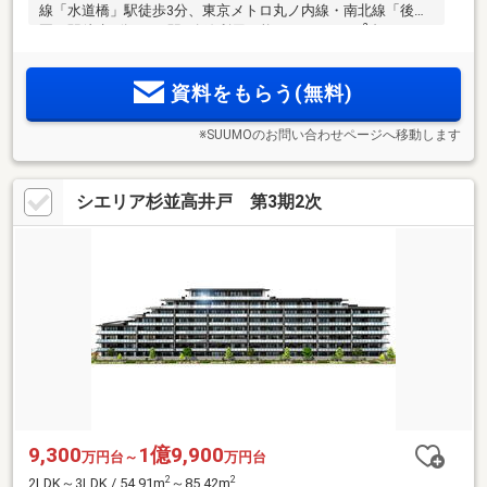
線「水道橋」駅徒歩3分、東京メトロ丸ノ内線・南北線「後楽
2
園」駅徒歩5分など4駅5路線利用可能。1LDK・45m
台～
2
3LDK・115m
台、全11タイプのプランバリエーション。「オ
ンラインプロジェクト発表会」予約受付中。
資料をもらう(無料)
※SUUMOのお問い合わせページへ移動します
シエリア杉並高井戸 第3期2次
9,300
1億9,900
万円台～
万円台
2
2
2LDK～3LDK / 54.91m
～85.42m