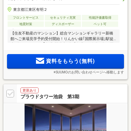
東京都江東区有明２
フロントサービス
セキュリティ充実
性能評価書取得
地震対策
ディスポーザー
ペット可
【住友不動産のマンション】総合マンションギャラリー新橋
館へご来場見学予約受付開始！りんかい線｢国際展示場｣駅徒
歩4分、ゆりかもめ｢有明｣駅徒歩3分「有明」の進化を担う国
家戦略特区認定事業(※4)。都内最大規模の住宅・商業複合開発
(※5)。その象徴、地上33階建・全1539邸のトリプルタワー
資料をもらう(無料)
※SUUMOのお問い合わせページへ移動します
更新あり
プラウドタワー池袋 第3期