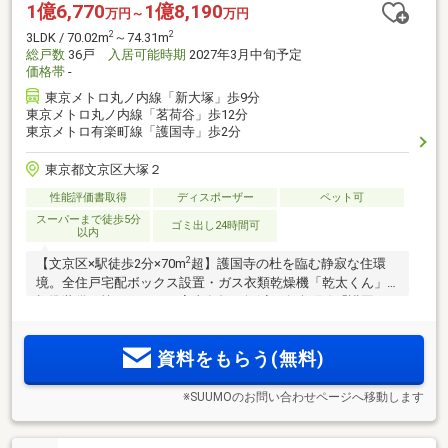
1億6,770
1億8,190
万円～
万円
2
2
3LDK / 70.02m
～74.31m
総戸数
36戸
入居可能時期
2027年3月中旬予定
価格帯
-
東京メトロ丸ノ内線「新大塚」歩9分
東京メトロ丸ノ内線「茗荷谷」歩12分
東京メトロ有楽町線「護国寺」歩2分
東京都文京区大塚２
性能評価書取得
ディスポーザー
ペット可
スーパーまで徒歩5分
ゴミ出し24時間可
以内
2
【文京区×駅徒歩2分×70m
超】護国寺の杜を臨む静寂な住環
境。全住戸宅配ボックス設置・ガス衣類乾燥機「乾太くん」
標準装備で忙しい平日の家事負担を軽減。有楽町線「護国
寺」駅徒歩2分、丸ノ内線「新大塚」駅徒歩9分。大手町・永
2
田町へダイレクトアクセスの利便性。70m
超・3LDK中心のゆ
資料をもらう(無料)
とりあるプランニング
※SUUMOのお問い合わせページへ移動します