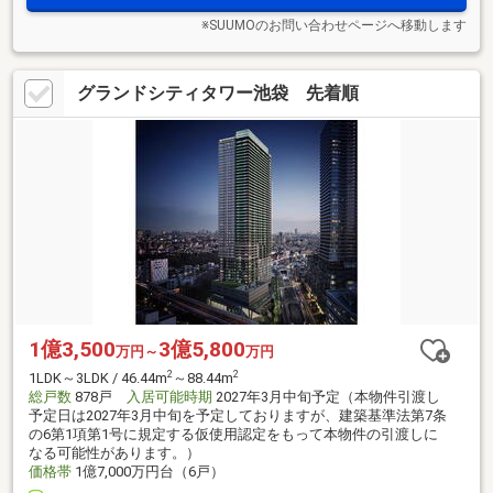
※SUUMOのお問い合わせページへ移動します
グランドシティタワー池袋 先着順
1億3,500
3億5,800
万円～
万円
2
2
1LDK～3LDK / 46.44m
～88.44m
総戸数
878戸
入居可能時期
2027年3月中旬予定（本物件引渡し
予定日は2027年3月中旬を予定しておりますが、建築基準法第7条
の6第1項第1号に規定する仮使用認定をもって本物件の引渡しに
なる可能性があります。）
価格帯
1億7,000万円台（6戸）