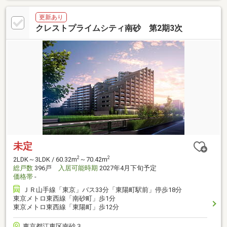
更新あり
クレストプライムシティ南砂 第2期3次
未定
2
2
2LDK～3LDK / 60.32m
～70.42m
総戸数
396戸
入居可能時期
2027年4月下旬予定
価格帯
-
ＪＲ山手線「東京」バス33分「東陽町駅前」停歩18分
東京メトロ東西線「南砂町」歩1分
東京メトロ東西線「東陽町」歩12分
東京都江東区南砂３