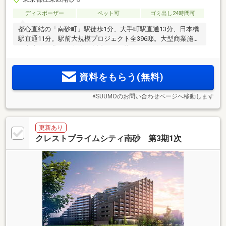
ディスポーザー
ペット可
ゴミ出し24時間可
都心直結の「南砂町」駅徒歩1分、大手町駅直通13分、日本橋
駅直通11分。駅前大規模プロジェクト全396邸。大型商業施設
や商店街、豊かな自然が身近にある暮らし。ワークラウンジ
やパーティールームなど充実の共用施設。大型収納付3LDK中
心
資料をもらう(無料)
※SUUMOのお問い合わせページへ移動します
更新あり
クレストプライムシティ南砂 第3期1次