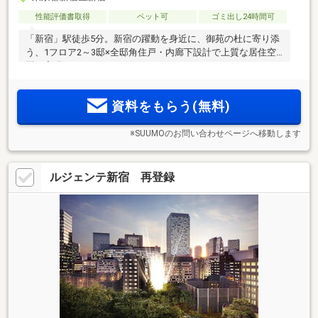
性能評価書取得
ペット可
ゴミ出し24時間可
「新宿」駅徒歩5分。新宿の躍動を身近に、御苑の杜に寄り添
う、1フロア2～3邸×全邸角住戸・内廊下設計で上質な居住空
間を実現
資料をもらう(無料)
※SUUMOのお問い合わせページへ移動します
ルジェンテ新宿 再登録