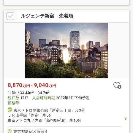
ルジェンテ新宿 先着順
8,870
9,040
万円～
万円
2
2
1LDK / 33.44m
・34.7m
総戸数
17戸
入居可能時期
2027年3月下旬予定
価格帯
-
東京メトロ副都心線「新宿三丁目」歩3分
ＪＲ山手線「新宿」歩5分
東京メトロ丸ノ内線「新宿御苑前」歩10分
東京都新宿区新宿４