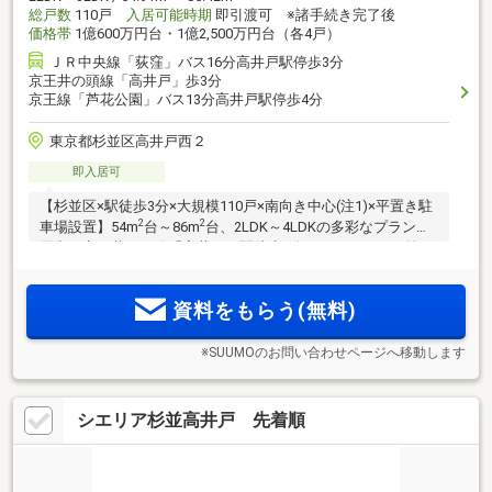
総戸数
110戸
入居可能時期
即引渡可 ※諸手続き完了後
価格帯
1億600万円台・1億2,500万円台（各4戸）
ＪＲ中央線「荻窪」バス16分高井戸駅停歩3分
京王井の頭線「高井戸」歩3分
京王線「芦花公園」バス13分高井戸駅停歩4分
東京都杉並区高井戸西２
即入居可
【杉並区×駅徒歩3分×大規模110戸×南向き中心(注1)×平置き駐
2
2
車場設置】54m
台～86m
台、2LDK～4LDKの多彩なプランを
用意。京王井の頭線「高井戸」駅徒歩3分。エントランス前に
はホテルライクな車寄せが設置。ZEH-M Oriented×オール電
化。渋谷へ18分、吉祥寺へ9分と快適な通勤利便を叶える邸宅
資料をもらう(無料)
が誕生。
※SUUMOのお問い合わせページへ移動します
シエリア杉並高井戸 先着順