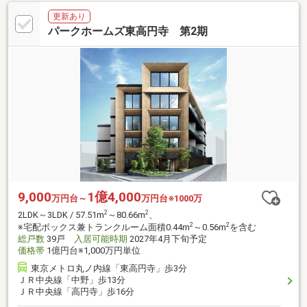
更新あり
パークホームズ東高円寺 第2期
9,000
1億4,000
万円台～
万円台※1000万
2
2
2LDK～3LDK / 57.51m
～80.66m
、
2
2
※宅配ボックス兼トランクルーム面積0.44m
～0.56m
を含む
総戸数
39戸
入居可能時期
2027年4月下旬予定
価格帯
1億円台※1,000万円単位
東京メトロ丸ノ内線「東高円寺」歩3分
ＪＲ中央線「中野」歩13分
ＪＲ中央線「高円寺」歩16分