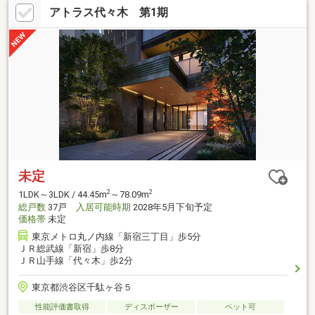
アトラス代々木 第1期
未定
2
2
1LDK～3LDK / 44.45m
～78.09m
総戸数
37戸
入居可能時期
2028年5月下旬予定
価格帯
未定
東京メトロ丸ノ内線「新宿三丁目」歩5分
ＪＲ総武線「新宿」歩8分
ＪＲ山手線「代々木」歩2分
東京都渋谷区千駄ヶ谷５
性能評価書取得
ディスポーザー
ペット可