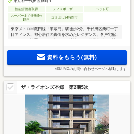
東京都千代田区麹町１
性能評価書取得
ディスポーザー
ペット可
スーパーまで徒歩5分
ゴミ出し24時間可
以内
東京メトロ半蔵門線「半蔵門」駅徒歩2分。千代田区麹町一丁
目アドレス。都心居住の真価を求めたレジデンス。各戸宅配
ボックスを設置。日々の暮らしを快適にする設備仕様。個性
豊かなレストランやカフェ、教育環境や自然も充実
資料をもらう(無料)
※SUUMOのお問い合わせページへ移動します
ザ・ライオンズ本郷 第2期5次