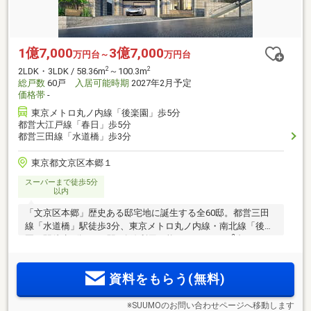
1億7,000
3億7,000
万円台～
万円台
2
2
2LDK・3LDK / 58.36m
～100.3m
総戸数
60戸
入居可能時期
2027年2月予定
価格帯
-
東京メトロ丸ノ内線「後楽園」歩5分
都営大江戸線「春日」歩5分
都営三田線「水道橋」歩3分
東京都文京区本郷１
スーパーまで徒歩5分
以内
「文京区本郷」歴史ある邸宅地に誕生する全60邸。都営三田
線「水道橋」駅徒歩3分、東京メトロ丸ノ内線・南北線「後楽
2
園」駅徒歩5分など4駅5路線利用可能。1LDK・45m
台～
2
3LDK・115m
台、全11タイプのプランバリエーション。「オ
ンラインプロジェクト発表会」予約受付中。
資料をもらう(無料)
※SUUMOのお問い合わせページへ移動します