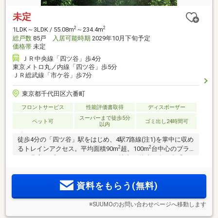
未定
2
2
1LDK～3LDK / 55.08m
～234.4m
総戸数
85戸
入居可能時期
2029年10月下旬予定
価格帯
未定
ＪＲ中央線「四ツ谷」歩4分
東京メトロ丸ノ内線「四ツ谷」歩5分
ＪＲ総武線「市ケ谷」歩7分
東京都千代田区六番町
フロントサービス
性能評価書取得
ディスポーザー
スーパーまで徒歩5分
ペット可
ゴミ出し24時間可
以内
徒歩4分の「四ツ谷」駅をはじめ、4駅7路線(注1)を掌中に収め
2
2
るトレインアクセス。平均面積90m
超。100m
台中心のプラ
ンも豊富なプランバリエーション。地上12階建・全85邸「ウ
エリス六番町」。物件エントリー受付中。
資料をもらう(無料)
※SUUMOのお問い合わせページへ移動します