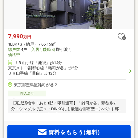
7,990
万円
2
1LDK+S（納戸） / 66.15m
総戸数
4戸
入居可能時期
即引渡可
価格帯
-
ＪＲ山手線「池袋」歩14分
東京メトロ副都心線「雑司が谷」歩2分
ＪＲ山手線「目白」歩12分
東京都豊島区雑司が谷２
即入居可
【完成済物件！あと1邸／即引渡可】「雑司が谷」駅徒歩2
分！シングルで広々・DINKSにも最適な都市型コンパクト邸
宅。豊島区で叶う、壁を共有しない独立構造メゾネット。予
約案内会開催中！
資料をもらう(無料)