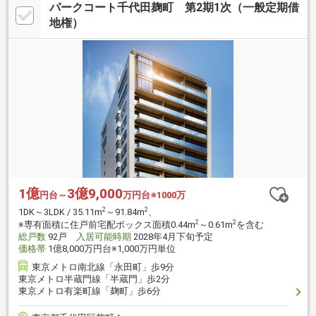
パークコート千代田麹町 第2期1次（一般定期借
地権）
1億
3億9,000
円台～
万円台※1000万
2
2
1DK～3LDK / 35.11m
～91.84m
、
2
2
※専有面積に住戸前宅配ボックス面積0.44m
～0.61m
を含む
総戸数
92戸
入居可能時期
2028年4月下旬予定
価格帯
1億8,000万円台※1,000万円単位
東京メトロ南北線「永田町」歩9分
東京メトロ半蔵門線「半蔵門」歩2分
東京メトロ有楽町線「麹町」歩6分