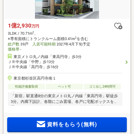
1億2,930
万円
2
3LDK / 70.71m
、
2
※専有面積にトランクルーム面積0.41m
を含む
総戸数
39戸
入居可能時期
2027年4月下旬予定
価格帯
-
東京メトロ丸ノ内線「東高円寺」歩3分
ＪＲ中央線「中野」歩13分
ＪＲ中央線「高円寺」歩16分
東京都杉並区高円寺南１
性能評価書取得
ペット可
ゴミ出し24時間可
「新宿」駅直通8分の東京メトロ丸ノ内線「東高円寺」駅徒歩
3分。内廊下設計、各階にごみ置場、各戸に宅配ボックスを設
置。1LDK～3LDKの多彩なプラン。ガス衣類乾燥機「乾太く
ん」採用住戸もご用意。「中野」と「高円寺」、二つの魅力
あふれる街が生活圏。
資料をもらう(無料)