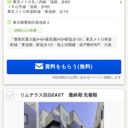
東京メトロ丸ノ内線「池袋」歩8分
ＪＲ山手線「池袋」歩9分
東京メトロ有楽町線「東池袋」歩1分
東京都豊島区南池袋２
20階以上の高層
『豊島区最大級(※4)×最高層(※5)×駅徒歩1分』東京メトロ有楽
町線「東池袋」駅徒歩1分・地上52階建・総戸数878戸、大規
模再開発(※6)タワーレジデンス。
資料をもらう(無料)
※SUUMOのお問い合わせページへ移動します
リムテラス目白EAST 最終期 先着順