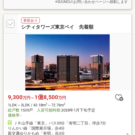
※SUUMOのお問い合わせページへ移動します
更新あり
シティタワーズ東京ベイ 先着順
9,300
1億8,500
万円～
万円
2
2
1LDK～3LDK / 43.18m
～72.76m
総戸数
1539戸
入居可能時期
2028年1月下旬予定
価格帯
-
ＪＲ山手線「東京」バス30分「有明二丁目」停歩7分
りんかい線「国際展示場」歩4分
新交通ゆりかもめ「有明」歩3分