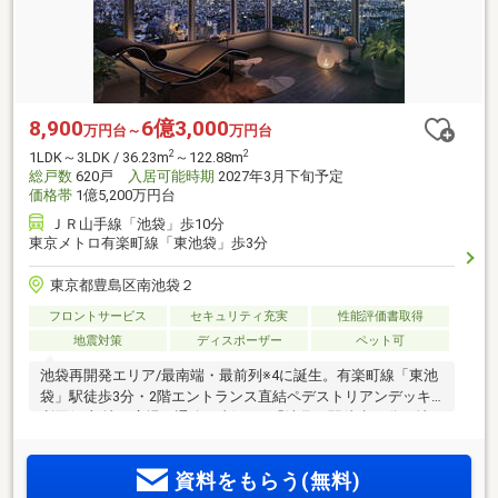
8,900
6億3,000
万円台～
万円台
2
2
1LDK～3LDK / 36.23m
～122.88m
総戸数
620戸
入居可能時期
2027年3月下旬予定
価格帯
1億5,200万円台
ＪＲ山手線「池袋」歩10分
東京メトロ有楽町線「東池袋」歩3分
東京都豊島区南池袋２
フロントサービス
セキュリティ充実
性能評価書取得
地震対策
ディスポーザー
ペット可
池袋再開発エリア/最南端・最前列※4に誕生。有楽町線「東池
袋」駅徒歩3分・2階エントランス直結ペデストリアンデッキ
利用(一部地下広場・通路経由)・JR「池袋」駅徒歩10分、地
上47階建て超高層免震タワー。街を牽引するかのように堂々
と、雑司ヶ谷の杜を眼下に、幻想的な都心の空を臨む大規模
資料をもらう(無料)
タワーレジデンス