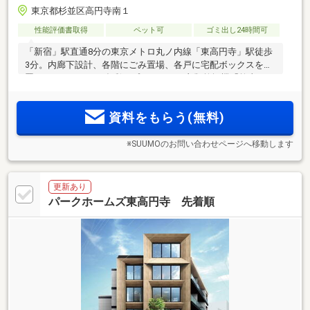
東京都杉並区高円寺南１
性能評価書取得
ペット可
ゴミ出し24時間可
「新宿」駅直通8分の東京メトロ丸ノ内線「東高円寺」駅徒歩
3分。内廊下設計、各階にごみ置場、各戸に宅配ボックスを設
置。1LDK～3LDKの多彩なプラン。ガス衣類乾燥機「乾太く
ん」採用住戸もご用意。「中野」と「高円寺」、二つの魅力
あふれる街が生活圏。
資料をもらう(無料)
※SUUMOのお問い合わせページへ移動します
更新あり
パークホームズ東高円寺 先着順