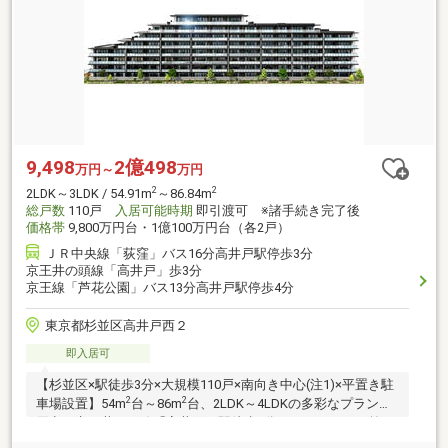
9,498
2億498
万円～
万円
2
2
2LDK～3LDK / 54.91m
～86.84m
総戸数
110戸
入居可能時期
即引渡可 ※諸手続き完了後
価格帯
9,800万円台・1億100万円台（各2戸）
ＪＲ中央線「荻窪」バス16分高井戸駅停歩3分
京王井の頭線「高井戸」歩3分
京王線「芦花公園」バス13分高井戸駅停歩4分
東京都杉並区高井戸西２
即入居可
【杉並区×駅徒歩3分×大規模110戸×南向き中心(注1)×平置き駐
2
2
車場設置】54m
台～86m
台、2LDK～4LDKの多彩なプランを
用意。京王井の頭線「高井戸」駅徒歩3分。エントランス前に
はホテルライクな車寄せが設置。ZEH-M Oriented×オール電