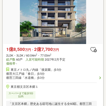
1億8,500
2億7,700
万円・
万円
2
2
2LDK・3LDK / 60.04m
・77.03m
総戸数
60戸
入居可能時期
2027年2月予定
価格帯
-
東京メトロ丸ノ内線「後楽園」歩5分
都営大江戸線「春日」歩5分
都営三田線「水道橋」歩3分
東京都文京区本郷１
スーパーまで徒歩5分
以内
「文京区本郷」歴史ある邸宅地に誕生する全60邸。都営三田