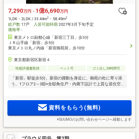
7,290
1億6,690
万円・
万円
2
2
1LDK・2LDK / 33.44m
・58.49m
総戸数
17戸
入居可能時期
2027年3月下旬予定
価格帯
-
東京メトロ副都心線「新宿三丁目」歩3分
ＪＲ山手線「新宿」歩5分
東京メトロ丸ノ内線「新宿御苑前」歩10分
東京都新宿区新宿４
性能評価書取得
ペット可
ゴミ出し24時間可
「新宿」駅徒歩5分。新宿の躍動を身近に、御苑の杜に寄り添
う、1フロア2～3邸×全邸角住戸・内廊下設計で上質な居住空
間を実現
資料をもらう(無料)
※SUUMOのお問い合わせページへ移動します
プラウド四谷 第2期