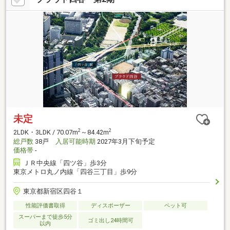
未定
2
2
2LDK・3LDK / 70.07m
～84.42m
総戸数
38戸
入居可能時期
2027年3月下旬予定
価格帯
-
ＪＲ中央線「四ツ谷」歩3分
東京メトロ丸ノ内線「四谷三丁目」歩9分
東京都新宿区四谷１
性能評価書取得
ディスポーザー
ペット可
スーパーまで徒歩5分
ゴミ出し24時間可
以内