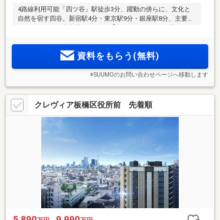
4路線利用可能「四ツ谷」駅徒歩3分、躍動の傍らに、文化と
自然を宿す四谷。新宿駅4分・東京駅9分・銀座駅8分、主要駅
2
へダイレクト。全邸南向き・70m
超のゆとりのあるプランニ
ング。天井高約2.6m～約2.7mの開放感、上層階から眺望を愉
しむ。内廊下設計とトリプルセキュリティの高い防犯性で都
資料をもらう(無料)
市生活をサポート
※SUUMOのお問い合わせページへ移動します
クレヴィア板橋区役所前 先着順
5,890
9,990