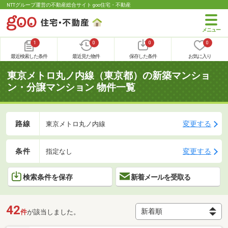
NTTグループ運営の不動産総合サイト goo住宅・不動産
1
0
0
0
最近検索した条件
最近見た物件
保存した条件
お気に入り
東京メトロ丸ノ内線（東京都）の新築マンショ
ン・分譲マンション 物件一覧
路線
変更する
東京メトロ丸ノ内線
条件
変更する
指定なし
検索条件を保存
新着メールを受取る
42
件
が該当しました。