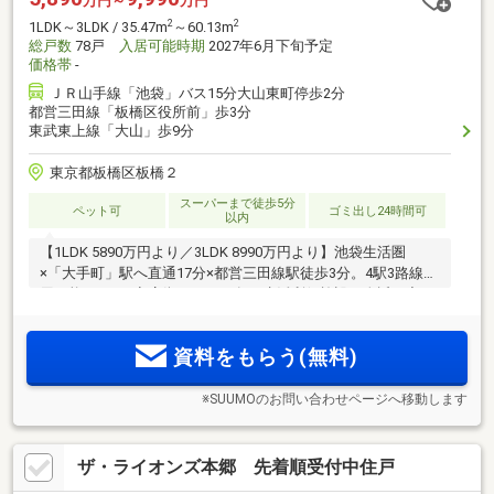
万円～
万円
2
2
1LDK～3LDK / 35.47m
～60.13m
総戸数
78戸
入居可能時期
2027年6月下旬予定
価格帯
-
ＪＲ山手線「池袋」バス15分大山東町停歩2分
都営三田線「板橋区役所前」歩3分
東武東上線「大山」歩9分
東京都板橋区板橋２
スーパーまで徒歩5分
ペット可
ゴミ出し24時間可
以内
【1LDK 5890万円より／3LDK 8990万円より】池袋生活圏
×「大手町」駅へ直通17分×都営三田線駅徒歩3分。4駅3路線利
用可能。5つの商店街をはじめ各種生活利便施設が身近に充
実。1LDK～3LDKの幅広いプランをご用意。プライバシーに配
慮した内廊下設計。
資料をもらう(無料)
※SUUMOのお問い合わせページへ移動します
ザ・ライオンズ本郷 先着順受付中住戸