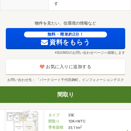
す
物件を見たい、住環境の情報など
無料・簡単約2分！
資料をもらう
※SUUMOのお問い合わせページへ移動します
お気に入りに追加する
お問い合わせ先
「パークコート千代田麹町」インフォメーションデスク
間取り
タイプ
35E
間取り
1DK+WTC
専有面積
2
35.11m