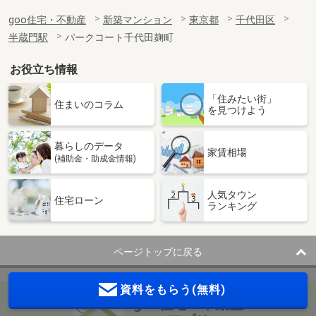
goo住宅・不動産
新築マンション
東京都
千代田区
半蔵門駅
パークコート千代田麹町
お役立ち情報
「住みたい街」
住まいのコラム
を見つけよう
暮らしのデータ
家賃相場
(補助金・助成金情報)
人気タウン
住宅ローン
ランキング
ページトップに戻る
資料をもらう(無料)
goo住宅・不動産