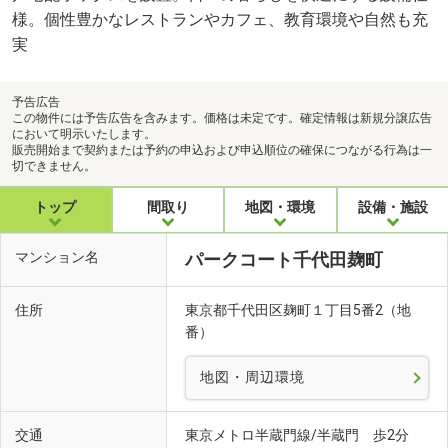
様。個性豊かなレストランやカフェ、教育環境や自然も充
実
予告広告
この物件には予告広告を含みます。価格は未定です。確定情報は新規分譲広告
において明示いたします。
販売開始まで契約または予約の申込および申込順位の確保につながる行為は一
切できません。
トップ
間取り
地図・環境
設備・施設
マンション名
パークコート千代田麹町
住所
東京都千代田区麹町１丁目5番2（地
番）
地図・周辺環境
交通
東京メトロ半蔵門線/半蔵門 歩2分