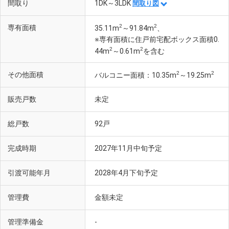
間取り
1DK～3LDK
間取り図
2
2
専有面積
35.11m
～91.84m
、
※専有面積に住戸前宅配ボックス面積0.
2
2
44m
～0.61m
を含む
2
2
その他面積
バルコニー面積：10.35m
～19.25m
販売戸数
未定
総戸数
92戸
完成時期
2027年11月中旬予定
引渡可能年月
2028年4月下旬予定
管理費
金額未定
管理準備金
-