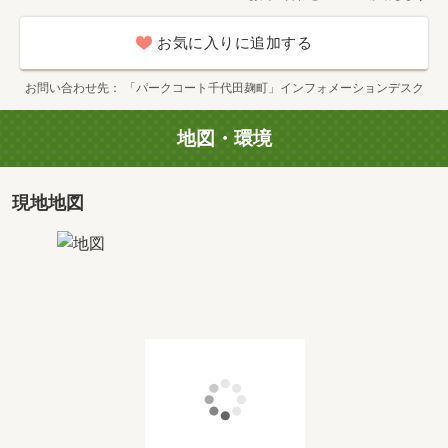
お気に入りに追加する
タイプ
91G
お問い合わせ先
「パークコート千代田麹町」インフォメーションデスク
間取り
3LDK＋WIC＋SIC+MC
専有面積
2
91.84m
地図・環境
価格
価格未定
現地地図