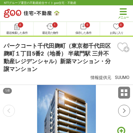
NTTグループ運営の不動産総合サイト goo住宅・不動産
0
1
0
0
最近検索した条件
最近見た物件
保存した条件
お気に入り
パークコート千代田麹町（東京都千代田区
麹町１丁目5番2（地番） 半蔵門駅 三井不
動産レジデンシャル）新築マンション・分
譲マンション
情報提供元
SUUMO
1
/
8