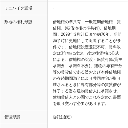
ミニバイク置場
-
敷地の権利形態
借地権の準共有、一般定期借地権、賃
借権、(転借地権の準共有)、借地期
間：2098年3月31日まで約70年。期間
満了時に更地にして返還することが条
件です、借地権設定登記不可、賃料改
定は3年毎に改定、改定後賃料は公式
による、借地権の譲渡・転貸可(転貸主
承諾要、承諾料不要)、建物の専有部分
等の賃貸借である旨および本件借地権
の存続期間満了により共同住宅が取り
壊されるときに専有部分等の賃貸借が
終了する旨を建物賃借人に承諾させ、
建物賃借人との間でこれを定めた書面
を取り交わす必要があります。
管理形態
委託(通勤)