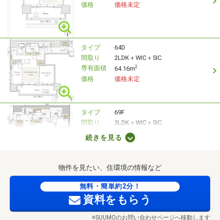
価格
価格未定
タイプ
64D
間取り
2LDK＋WIC＋SIC
専有面積
2
64.16m
価格
価格未定
タイプ
69F
間取り
3LDK＋WIC＋SIC
専有面積
2
69.59m
続きを見る
価格
価格未定
物件を見たい、住環境の情報など
タイプ
75A
無料・簡単約2分！
間取り
3LDK＋WTC＋SIC
資料をもらう
専有面積
2
75.64m
価格
価格未定
※SUUMOのお問い合わせページへ移動します