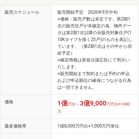
販売スケジュール
販売開始予定 2026年9月中旬
※価格・販売戸数は未定です。第2期1
次の販売住戸が未確定の為、物件デー
タは第2期1次以降の全販売対象住戸(1
10Kタイプを除く25戸)のものを表記し
ています。（第2期1次はその中から供
給予定）
国会議事堂（徒歩13分）
※確定情報は新規分譲広告にて明示い
たします。
※販売開始まで契約または予約の申込
および申込順位の確保につながる行為
は一切できません。
価格
1億
3億9,000
円台～
万円台※1000
万
最多価格帯
1億8,000万円台※1,000万円単位