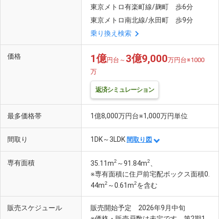
東京メトロ有楽町線/麹町 歩6分
東京メトロ南北線/永田町 歩9分
乗り換え検索
価格
1億
3億9,000
円台～
万円台※1000
万
返済シミュレーション
最多価格帯
1億8,000万円台※1,000万円単位
間取り
1DK～3LDK
間取り図
2
2
専有面積
35.11m
～91.84m
、
※専有面積に住戸前宅配ボックス面積0.
2
2
44m
～0.61m
を含む
販売スケジュール
販売開始予定 2026年9月中旬
※価格・販売戸数は未定です。第2期1