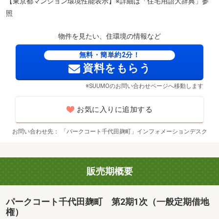
【東京都マンション環境性能表示】※詳細は「住宅用語大辞典」参
照
物件を見たい、住環境の情報など
無料・簡単約2分！
資料をもらう
※SUUMOのお問い合わせページへ移動します
お気に入りに追加する
お問い合わせ先
「パークコート千代田麹町」インフォメーションデスク
千代田区役所麹町出張所（徒歩5分）
販売期概要
パークコート千代田麹町 第2期1次（一般定期借地
権）