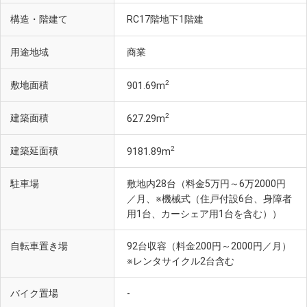
構造・階建て
RC17階地下1階建
用途地域
商業
2
敷地面積
901.69m
2
建築面積
627.29m
2
建築延面積
9181.89m
駐車場
敷地内28台（料金5万円～6万2000円
／月、※機械式（住戸付設6台、身障者
用1台、カーシェア用1台を含む））
自転車置き場
92台収容（料金200円～2000円／月）
※レンタサイクル2台含む
バイク置場
-