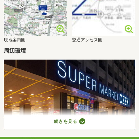
価格
価格未定
タイプ
J
間取り
3LDK+2WIC+SIC+N+パントリー
専有面積
2
81.28m
現地案内図
交通アクセス図
価格
1億4,900万円台※100万円単位（予
定）
周辺環境
タイプ
K
間取り
3LDK+3WIC+SIC+N
専有面積
2
84.95m
価格
価格未定
タイプ
L
間取り
3LDK+3WIC+SIC+パントリー
専有面積
2
85.42m
価格
価格未定
続きを見る
タイプ
I3
間取り
3LDK+WIC
2