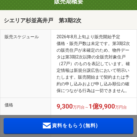
販売期概要
シエリア杉並高井戸 第3期2次
販売スケジュール
2026年8月上旬より販売開始予定
価格・販売戸数は未定です。第3期2次
の販売住戸が未確定のため、物件デー
タは第3期2次以降の全販売対象住戸
（27戸）のものを表記しています。確
定情報は新規分譲広告において明示い
たします。販売開始まで契約または予
約の申し込みおよび申し込み順位の確
保につながる行為は一切できません。
価格
9,300
1億9,900
万円台～
万円台
最多価格帯
1億600万円台・1億2,500万円台（各4
資料をもらう(無料)
戸）