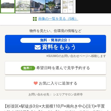
画像の一覧を見る（5枚）
物件を見たい、住環境の情報など
無料・簡単約2分！
資料をもらう
※SUUMOのお問い合わせページへ移動します
希望日時を選んで見学予約する
無料！
お気に入りに追加する
お問い合わせ先
シエリアサロン吉祥寺
【杉並区×駅徒歩3分×大規模110戸×南向き中心(注1)×平置