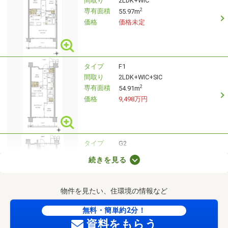
間取り
2LDK+WIC
専有面積
2
55.97m
価格
価格未定
タイプ
F1
間取り
2LDK+WIC+SIC
専有面積
2
54.91m
価格
9,498万円
タイプ
G2
間取り
2LDK+2WIC+N
続きを見る
専有面積
2
61.26m
価格
9,998万円
物件を見たい、住環境の情報など
無料・簡単約2分！
タイプ
A
資料をもらう