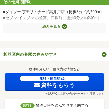
専有面積
60.21m
その他周辺情報
価格
1億198万円
オオゼキ高井戸店（徒歩4分／約250m）
■ダイソー 京王リトナード高井戸店（徒歩3分／約200m）
■セブン-イレブン 杉並高井戸駅前（徒歩3分／約240m）
■クリエイトS・D 杉並高井戸店（徒歩4分／約250m）
続きを見る
■セブン-イレブン 杉並高井戸西（徒歩6分／約480m）
■富士見丘商店街（徒歩7分／約500m）
■西友富士見ヶ丘店（徒歩8分／約600m）
■ローソン 杉並高井戸東二丁目店（徒歩7分／約490m）
杉並区内の各駅の住みやすさ
■ファミリーマート 富士見ヶ丘駅南店（徒歩7分／約
550m）
■オリンピック 高井戸店（徒歩9分／約670m）
物件を見たい、住環境の情報など
■スギ薬局 高井戸店（徒歩11分／約840m）
無料・簡単約2分！
■ダイソー 高井戸店（徒歩13分／約1010m）
資料をもらう
※SUUMOのお問い合わせページへ移動します
高井戸わんぱく公園（徒歩1分／約60m）
希望日時を選んで見学予約する
無料！