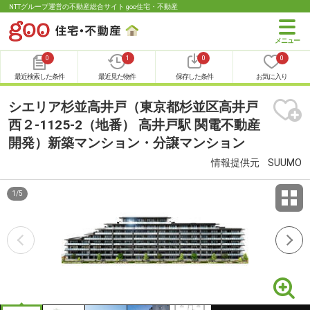
NTTグループ運営の不動産総合サイト goo住宅・不動産
0
1
0
0
最近検索した条件
最近見た物件
保存した条件
お気に入り
シエリア杉並高井戸（東京都杉並区高井戸
西２-1125-2（地番） 高井戸駅 関電不動産
開発）新築マンション・分譲マンション
情報提供元
SUUMO
1
/
5