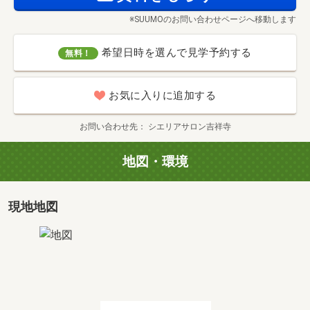
間取り
3LDK+WIC
専有面積
2
64.95m
※SUUMOのお問い合わせページへ移動します
価格
価格未定
希望日時を選んで見学予約する
無料！
タイプ
C
お気に入りに追加する
間取り
3LDK+3WIC+SIC
専有面積
2
78.57m
お問い合わせ先
シエリアサロン吉祥寺
価格
価格未定
地図・環境
タイプ
D2
現地地図
間取り
3LDK+2WIC+N
専有面積
2
71.06m
価格
1億1,998万円
タイプ
D3