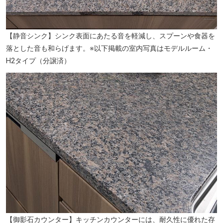
【静音シンク】シンク表面にあたる音を軽減し、スプーンや食器を
落とした音も和らげます。※以下掲載の室内写真はモデルルーム・
H2タイプ（分譲済）
高井戸保育園（徒歩5分／約330m）
【御影石カウンター】キッチンカウンターには、耐久性に優れた存