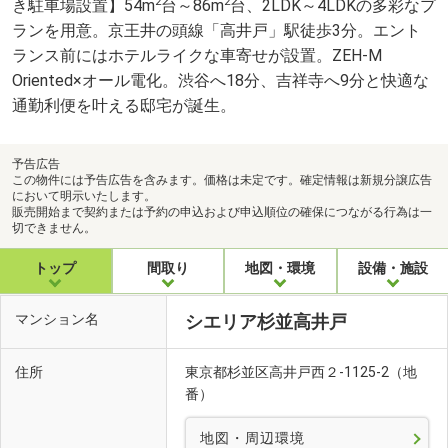
2
2
き駐車場設置】54m
台～86m
台、2LDK～4LDKの多彩なプ
ランを用意。京王井の頭線「高井戸」駅徒歩3分。エント
ランス前にはホテルライクな車寄せが設置。ZEH-M
Oriented×オール電化。渋谷へ18分、吉祥寺へ9分と快適な
通勤利便を叶える邸宅が誕生。
予告広告
この物件には予告広告を含みます。価格は未定です。確定情報は新規分譲広告
において明示いたします。
販売開始まで契約または予約の申込および申込順位の確保につながる行為は一
切できません。
トップ
間取り
地図・環境
設備・施設
マンション名
シエリア杉並高井戸
住所
東京都杉並区高井戸西２-1125-2（地
番）
地図・周辺環境