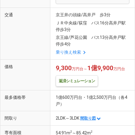
交通
京王井の頭線/高井戸 歩3分
ＪＲ中央線/荻窪 バス16分高井戸駅
停歩3分
京王線/芦花公園 バス13分高井戸駅
停歩4分
乗り換え検索
価格
9,300
1億9,900
万円台～
万円台
返済シミュレーション
最多価格帯
1億600万円台・1億2,500万円台（各4
戸）
間取り
2LDK～3LDK
間取り図
2
2
専有面積
54.91m
～85.42m