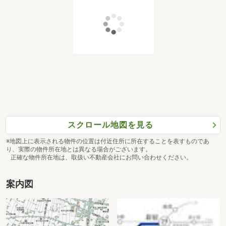
間取り
3LDK+2WIC+N
専有面積
2
71.06m
価格
価格未定
タイプ
E1
間取り
3LDK+2WIC+N
専有面積
2
67.64m
価格
価格未定
スクロール地図を見る
※地図上に表示される物件の位置は付近住所に所在することを表すものであ
タイプ
E2
り、実際の物件所在地とは異なる場合がございます。
正確な物件所在地は、取扱い不動産会社にお問い合わせください。
間取り
3LDK+WIC+N
専有面積
2
68.35m
価格
1億1,598万円
案内図
タイプ
H1
間取り
3LDK+2WIC+N
専有面積
2
74.86m