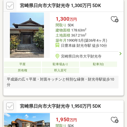
宮崎県日向市大字財光寺 1,300万円 5DK
1,300
万円
間取り
5DK
2
建物面積
178.63m
2
土地面積
367.21m
築年月
1990年5月(築36年4ヶ月)
日豊本線 財光寺駅 徒歩10分
宮崎県日向市大字財光寺
平屋
駐車場あり
駐車3台
所有権
即入居可
平成築の広々平屋・対面キッチンと特別な縁側・財光寺駅徒歩10
分
宮崎県日向市大字財光寺 1,950万円 5DK
1,950
万円
間取り
5DK