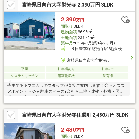
宮崎県日向市大字財光寺 2,390万円 3LDK
2,390
万円
間取り
3LDK
2
建物面積
86.95m
2
土地面積
233.42m
築年月
2025年7月(築1年2ヶ月)
ＪＲ日豊本線 財光寺駅 徒歩7分
宮崎県日向市大字財光寺
平屋
駐車場あり
駐車3台
システムキッチン
浴室乾燥機
所有権
売主であるマエムラのスタッフが直接ご案内します！◇～オスス
メポイント～◇☆駐車スペース3台可☆土地・建物・外構・照
明・網戸込み☆設備充実！耐震×制震ダンパー、食洗機、浴室暖
房乾燥機標準装備！☆家族との会話も弾むカウンターキッチン☆
全居室収納付きでお部屋広々♪☆住宅瑕疵担保責任保険、地盤保
宮崎県日向市大字財光寺往還町 2,480万円 3LDK
証、しろあり保証付◇～周辺環境～◇☆財光寺小学校 徒歩10分
／財光寺中学校 徒歩19分☆コープみやざき財光寺店 徒歩7分
【ご見学のご予約・お問い合わせ方法】☆TEL『0982-20-5489』
2,480
万円
までお電話、または『見学予約する(無料)』からお気軽にお問い
間取り
3LDK
合わせください。