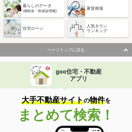
暮らしのデータ
家賃相場
(補助金・助成金情報)
人気タウン
住宅ローン
ランキング
ページトップに戻る
goo住宅・不動産
アプリ
大手不動産サイト
物件
の
を
まとめて検索！