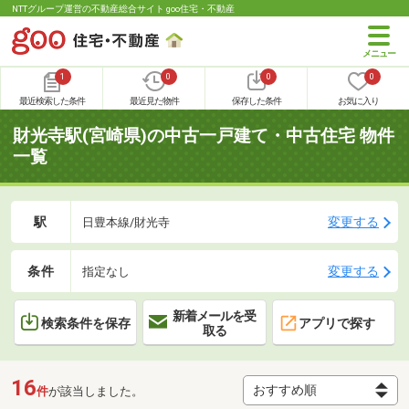
NTTグループ運営の不動産総合サイト goo住宅・不動産
1
0
0
0
最近検索した条件
最近見た物件
保存した条件
お気に入り
財光寺駅(宮崎県)の中古一戸建て・中古住宅 物件
一覧
駅
変更する
日豊本線/財光寺
条件
変更する
指定なし
新着メールを受
検索条件を保存
アプリで探す
取る
16
件
が該当しました。