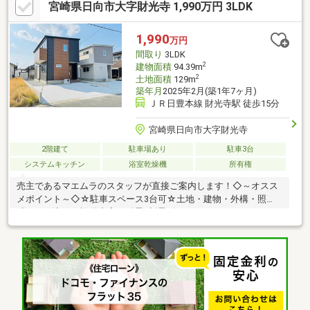
宮崎県日向市大字財光寺 1,990万円 3LDK
～周辺環境～◇☆財光寺南小学校 徒歩7分／財光寺中学校 徒
歩24分☆マルイチ財光寺店 徒歩13分【ご見学のご予約・お問い
合わせ方法】☆TEL『0982-20-5489』までお電話、または『見学
1,990
万円
予約する(無料)』からお気軽にお問い合わせください。
間取り
3LDK
2
建物面積
94.39m
2
土地面積
129m
築年月
2025年2月(築1年7ヶ月)
ＪＲ日豊本線 財光寺駅 徒歩15分
宮崎県日向市大字財光寺
2階建て
駐車場あり
駐車3台
システムキッチン
浴室乾燥機
所有権
売主であるマエムラのスタッフが直接ご案内します！◇～オスス
メポイント～◇☆駐車スペース3台可☆土地・建物・外構・照
明・網戸込み☆設備充実！耐震×制震ダンパー、MAEMURA-
BATH、MAEMURA・BLE付き☆広々18帖LDK！全居室収納付きで
お部屋広々♪☆住宅瑕疵担保責任保険、地盤保証、しろあり保
証、アフターサービス付き◇～周辺環境～◇☆財光寺南小学校
徒歩8分／財光寺中学校 徒歩25分☆マルイチ財光寺店 徒歩17
分【ご見学のご予約・お問い合わせ方法】☆TEL『0982-20-
5489』までお電話、または『見学予約する(無料)』からお気軽に
お問い合わせください。