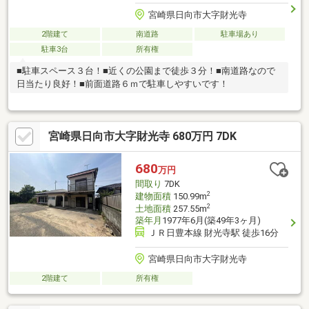
宮崎県日向市大字財光寺
2階建て
南道路
駐車場あり
駐車3台
所有権
■駐車スペース３台！■近くの公園まで徒歩３分！■南道路なので
日当たり良好！■前面道路６ｍで駐車しやすいです！
宮崎県日向市大字財光寺 680万円 7DK
680
万円
間取り
7DK
2
建物面積
150.99m
2
土地面積
257.55m
築年月
1977年6月(築49年3ヶ月)
ＪＲ日豊本線 財光寺駅 徒歩16分
宮崎県日向市大字財光寺
2階建て
所有権