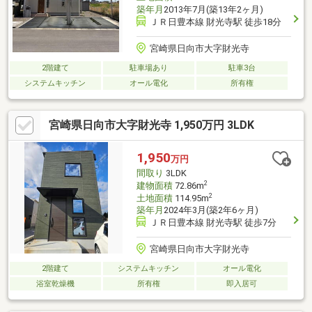
築年月
2013年7月(築13年2ヶ月)
ＪＲ日豊本線 財光寺駅 徒歩18分
宮崎県日向市大字財光寺
2階建て
駐車場あり
駐車3台
システムキッチン
オール電化
所有権
宮崎県日向市大字財光寺 1,950万円 3LDK
1,950
万円
間取り
3LDK
2
建物面積
72.86m
2
土地面積
114.95m
築年月
2024年3月(築2年6ヶ月)
ＪＲ日豊本線 財光寺駅 徒歩7分
宮崎県日向市大字財光寺
2階建て
システムキッチン
オール電化
浴室乾燥機
所有権
即入居可