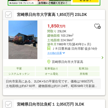
宮崎県日向市大字富高 1,850万円 2SLDK
1,850
万円
間取り
2SLDK
2
建物面積
103.29m
2
土地面積
224.56m
築年月
1983年7月(築43年2ヶ月)
ＪＲ日豊本線 日向市駅 徒歩16分
その他の交通
宮崎県日向市大字富高
平屋
駐車場あり
駐車2台
システムキッチン
オール電化
所有権
日向市富高にある、2LDK+Sの平屋住宅です。価格は1850万円、
土地面積は約67.92坪、建物面積は約31.24坪。昭和58年7月新築の
住まいですが、平成26年4月にリノベーション済みで、築年数を
重ねながらも手を入れて活用されてきた一棟です。耐震基準適合
証明書もあり、安心感を持って検討しやすい点も魅力です。海抜
宮崎県日向市比良町１ 2,050万円 3LDK
約26mの高台に位置し、土砂災害ハザード区域にも該当していま