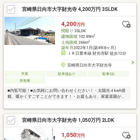
宮崎県日向市大字財光寺 4,200万円 3SLDK
4,200
万円
間取り
3SLDK
2
建物面積
102.89m
2
土地面積
266m
築年月
2022年1月(築4年8ヶ月)
ＪＲ日豊本線 財光寺駅 徒歩12分
宮崎県日向市大字財光寺
平屋
駐車場あり
駐車2台
所有権
■内覧可能！■お気軽にお問い合わせください！・太陽光４kwh搭
載、暖かくすごすことができます！・お庭もあり、家庭菜園がお
好きな方やＢＢＱなどをするにもオススメです！
宮崎県日向市大字財光寺 1,050万円 2LDK
1,050
万円