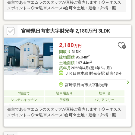
売主であるマエムラのスタッフが直接ご案内します！◇～オスス
メポイント～◇☆駐車スペース4台可☆土地・建物・外構・照
明・網戸込み☆設備充実！食洗機、浴室暖房乾燥機標準装備！☆
家族との会話も弾むカウンターキッチン☆全居室収納付きでお部
屋広々♪☆住宅瑕疵担保責任保険、地盤保証、しろあり保証、ア
宮崎県日向市大字財光寺 2,180万円 3LDK
フターサービス付き◇～周辺環境～◇☆財光寺南小学校 徒歩7
分／財光寺中学校 徒歩24分☆マルイチ財光寺店 徒歩13分【ご
見学のご予約・お問い合わせ方法】☆TEL『0982-20-5489』まで
2,180
万円
お電話、または『見学予約する(無料)』からお気軽にお問い合わ
間取り
3LDK
せください。
2
建物面積
96.04m
2
土地面積
167.44m
築年月
2025年4月(築1年5ヶ月)
ＪＲ日豊本線 財光寺駅 徒歩13分
宮崎県日向市大字財光寺
2階建て
駐車場あり
駐車3台
システムキッチン
所有権
バリアフリー
売主であるマエムラのスタッフが直接ご案内します！◇～オスス
メポイント～◇☆駐車スペース3台可☆土地・建物・外構・照
明・網戸込み☆設備充実！食洗機、浴室暖房乾燥機標準装備！☆
家族との会話も弾むカウンターキッチン☆全居室収納付きでお部
屋広々♪☆住宅瑕疵担保責任保険、地盤保証、しろあり保証付◇