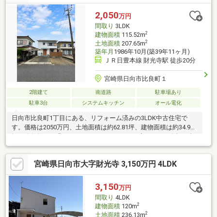
せん。富高小学校まで徒歩約5分で、歩行者専用道路もあるため、
お子さまの通学面でも安心感があります。オール電化仕様で、駐
2,050
万円
車スペースは2台分。富高エリアで平屋住宅をお探しの方におすす
間取り
3LDK
めです。
2
建物面積
115.52m
2
土地面積
207.65m
築年月
1986年10月(築39年11ヶ月)
ＪＲ日豊本線 財光寺駅 徒歩20分
宮崎県日向市比良町１
2階建て
南道路
駐車場あり
駐車3台
システムキッチン
オール電化
日向市比良町1丁目にある、リフォーム済みの3LDK中古住宅で
す。価格は2050万円、土地面積は約62.81坪、建物面積は約34.94
坪。築年数は経過していますが、リフォーム済みのため追加工事
の負担を抑えやすく、新生活を始めやすい一棟です。人気の比良
町エリアに位置し、スーパー・コンビニ・病院・学校などの生活
宮崎県日向市大字財光寺 3,150万円 4LDK
利便施設が充実した暮らしやすい住環境も魅力。オール電化仕様
で、駐車スペースは3台分あります。新築よりも費用を抑えなが
ら、リフォーム済み住宅を検討したい方におすすめです。※現在
3,150
万円
入居中のため、内覧は前日までのご予約をお願いいたします。
間取り
4LDK
2
建物面積
120m
2
土地面積
236.13m