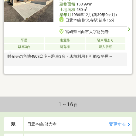
2
建物面積
158.99m
2
土地面積
480m
築年月
1986年12月(築39年9ヶ月)
日豊本線 財光寺駅 徒歩16分
宮崎県日向市大字財光寺
平屋
南道路
駐車場あり
駐車3台
所有権
即入居可
財光寺の角地480?邸宅～駐車3台・店舗利用も可能な平屋～
1～16
件
駅
変更する
日豊本線/財光寺