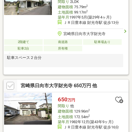
間取り
2LDK
2
建物面積
75.79m
2
土地面積
99.17m
築年月
1997年5月(築29年4ヶ月)
ＪＲ日豊本線 財光寺駅 徒歩13分
宮崎県日向市大字財光寺
2階建て
南道路
駐車場あり
駐車2台
所有権
駐車スペース２台分
宮崎県日向市大字財光寺 650万円 他
650
万円
間取り
他
2
建物面積
129.96m
2
土地面積
172.54m
築年月
1982年12月(築43年9ヶ月)
ＪＲ日豊本線 財光寺駅 徒歩16分