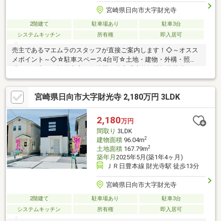
宮崎県日向市大字財光寺
2階建て
駐車場あり
駐車3台
システムキッチン
所有権
即入居可
売主であるマエムラのスタッフが直接ご案内します！◇～オスス
メポイント～◇☆駐車スペース4台可☆土地・建物・外構・照
明・網戸込み☆設備充実！食洗機、浴室暖房乾燥機標準装備！☆
家族との会話も弾むカウンターキッチン☆全居室収納付きでお部
屋広々♪☆住宅瑕疵担保責任保険、地盤保証、しろあり保証、ア
宮崎県日向市大字財光寺 2,180万円 3LDK
フターサービス付き◇～周辺環境～◇☆財光寺南小学校 徒歩7
分／財光寺中学校 徒歩24分☆マルイチ財光寺店 徒歩13分【ご
見学のご予約・お問い合わせ方法】☆TEL『0982-20-5489』まで
2,180
万円
お電話、または『見学予約する(無料)』からお気軽にお問い合わ
間取り
3LDK
せください。
2
建物面積
96.04m
2
土地面積
167.79m
築年月
2025年5月(築1年4ヶ月)
ＪＲ日豊本線 財光寺駅 徒歩13分
宮崎県日向市大字財光寺
2階建て
駐車場あり
駐車3台
システムキッチン
所有権
即入居可