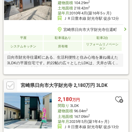
2
建物面積
104.29m
2
土地面積
218.42m
築年月
2010年4月(築16年5ヶ月)
ＪＲ日豊本線 財光寺駅 徒歩12分
宮崎県日向市大字財光寺往還町
平屋
駐車場あり
駐車2台
リフォームリノベーシ
システムキッチン
所有権
ョン
日向市財光寺往還町にある、生活利便性と住み心地を兼ね備えた
3LDKの平屋住宅です。約22帖の広々としたLDKは、天井が高く明
るい開放的な空間。ご家族が自然と集まり、ゆったりと過ごせる
住まいです。2026年2月には壁紙の張替え、水回り設備の一部交
換、屋根塗装などのリフォームを実施済み。エアコンやIHコンロ
宮崎県日向市大字財光寺 2,180万円 3LDK
も新品設置されており、新生活を始めやすい点も魅力です。財光
寺駅まで徒歩約12分、小学校まで約400m、スーパーやコンビニ、
郵便局も徒歩圏内に揃う便利な立地。平屋住宅をお探しの方にお
2,180
万円
すすめです。
間取り
3LDK
2
建物面積
96.04m
2
土地面積
167.09m
築年月
2025年5月(築1年4ヶ月)
ＪＲ日豊本線 財光寺駅 徒歩13分