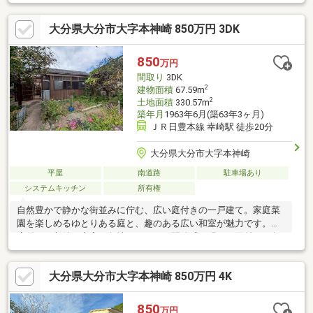
る音響、調光可能な照明で空間演出も自在。オール電化による省
エネ設計に加え、生活感を感じさせない動線と収納設計で、快適
大分県大分市大字本神崎 850万円 3DK
で美しい暮らしを実現。美容室跡スペースは撤去予定。現地でそ
の魅力をぜひご体感ください。
850
万円
間取り
3DK
2
建物面積
67.59m
2
土地面積
330.57m
築年月
1963年6月(築63年3ヶ月)
ＪＲ日豊本線 幸崎駅 徒歩20分
大分県大分市大字本神崎
平屋
南道路
駐車場あり
システムキッチン
所有権
自然豊かで静かな街並みに佇む、広い庭付きの一戸建て。家庭菜
園を楽しめるゆとりある庭と、趣のある広い和室が魅力です。倉
庫付きで収納も充実。角地ならではの開放感と明るい陽射しに包
まれたゆったりとした暮らしを叶える住まいです♪
大分県大分市大字本神崎 850万円 4K
850
万円