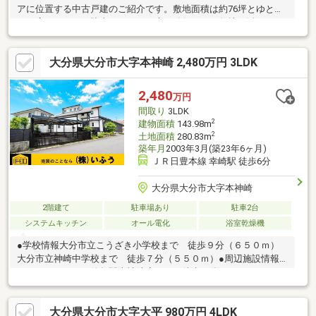
アに位置する中古戸建のご紹介です。敷地面積は約76坪とゆとり
ある広さがあり、駐車スペースや庭の確保など、敷地を活かした
使い方が可能です。建物は落ち着いた住環境に調和した住まい
で、ご家族での生活にも対応しやすい間取りとなっています。敷
大分県大分市大字本神崎 2,480万円 3LDK
地に余裕があるため、ガーデニングや家庭菜園など、趣味のスペ
ースとしての活用もご検討いただけます。当社は大分市内の不動
産売買専門店です。土日祝日も営業しております。是非お気軽に
2,480
万円
お問い合わせください。【ナビ検索：大分市大字大平572-1付近】
間取り
3LDK
2
建物面積
143.98m
2
土地面積
280.83m
築年月
2003年3月(築23年6ヶ月)
ＪＲ日豊本線 幸崎駅 徒歩6分
大分県大分市大字本神崎
2階建て
駐車場あり
駐車2台
システムキッチン
オール電化
浴室乾燥機
●学校情報大分市立こうざき小学校まで 徒歩９分（６５０ｍ）
大分市立神崎中学校まで 徒歩７分（５５０ｍ）●周辺施設情報
ファミリーマート佐賀関本神崎店まで 徒歩７分（５００ｍ）●
ハザードマップ情報本物件はハザードマップによる浸水想定区域
には指定されていませんが、指定されていない区域においても浸
大分県大分市大字大平 980万円 4LDK
水が発生する場合があります。＼土日祝日も営業中！／＜メール