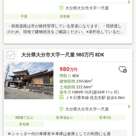
大分県大分市大字一尺屋
平屋
所有権
・前面道路は市が維持管理している里道になります。・現状渡し
のため、現地で建物状況をご確認ください。※老朽化しているた
め、居住用としては活用不可。
大分県大分市大字一尺屋 980万円 8DK
980
万円
間取り
8DK
2
建物面積
259.06m
2
土地面積
222.66m
築年月
1989年10月(築36年11ヶ月)
ＪＲ日豊本線 佐志生駅 徒歩6.3km
大分県大分市大字一尺屋
3階建て以上
駐車場あり
駐車3台
所有権
☆シャッター付の車庫有☆車庫は倉庫としての利用にも適