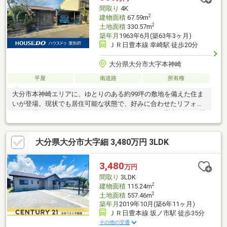
間取り
4K
2
建物面積
67.59m
2
土地面積
330.57m
築年月
1963年6月(築63年3ヶ月)
ＪＲ日豊本線 幸崎駅 徒歩20分
大分県大分市大字本神崎
平屋
南道路
所有権
大分市本神崎エリアに、ゆとりのある約99坪の敷地を備えた住ま
いが登場。現状でも居住可能な状態で、好みに合わせたリフォー
ムや外構アレンジも楽しめます。敷地を拡張すれば最大4台まで駐
車可能。角地に位置し、日当たりや通風にも恵まれた開放的な立
地です。周辺は落ち着いた住宅地で、自然を感じながら穏やかに
大分県大分市大字細 3,480万円 3LDK
暮らせる環境。広い敷地を活かしてガーデニングや家庭菜園を楽
しむ暮らしにもぴったり。ゆとりある敷地と明るい立地をお求め
の方におすすめの一軒です。
3,480
万円
間取り
3LDK
2
建物面積
115.24m
2
土地面積
557.46m
築年月
2019年10月(築6年11ヶ月)
ＪＲ日豊本線 坂ノ市駅 徒歩35分
その他の交通