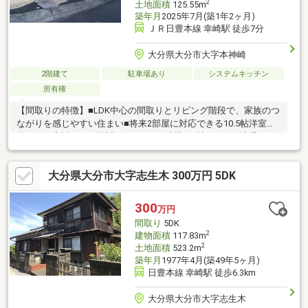
2
土地面積
125.55m
築年月
2025年7月(築1年2ヶ月)
ＪＲ日豊本線 幸崎駅 徒歩7分
大分県大分市大字本神崎
2階建て
駐車場あり
システムキッチン
所有権
【間取りの特徴】■LDK中心の間取りとリビング階段で、家族のつ
ながりを感じやすい住まい■将来2部屋に対応できる10.5帖洋室を
備えた可変性のある設計■バルコニー隣接の2帖WICで、洗濯から
収納までがスムーズな家事動線【周辺環境】■ファミリーマート
佐賀関本神崎店まで210m■大分市立こうざき小学校まで400m■大
大分県大分市大字志生木 300万円 5DK
分市立神崎中学校まで15m■幸崎駅まで500m【営業時間】9：00
～18：00この時間帯はお電話でのお問い合わせがスムーズにご案
内できます。電話でお問い合わせのボタンよりお気軽にお電話く
300
万円
ださい！（定休日：毎週水曜日、木曜日）
間取り
5DK
2
建物面積
117.83m
2
土地面積
523.2m
築年月
1977年4月(築49年5ヶ月)
日豊本線 幸崎駅 徒歩6.3km
大分県大分市大字志生木