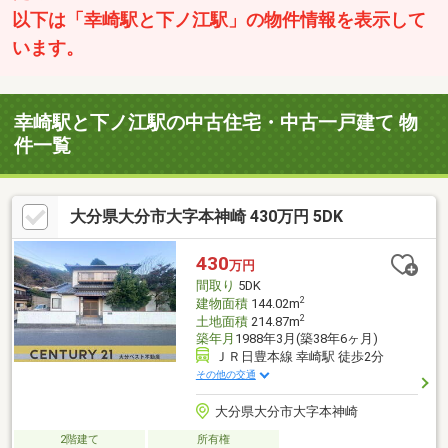
以下は「幸崎駅と下ノ江駅」の物件情報を表示して
います。
幸崎駅と下ノ江駅の中古住宅・中古一戸建て 物
件一覧
大分県大分市大字本神崎 430万円 5DK
430
万円
間取り
5DK
2
建物面積
144.02m
2
土地面積
214.87m
築年月
1988年3月(築38年6ヶ月)
ＪＲ日豊本線 幸崎駅 徒歩2分
その他の交通
大分県大分市大字本神崎
2階建て
所有権