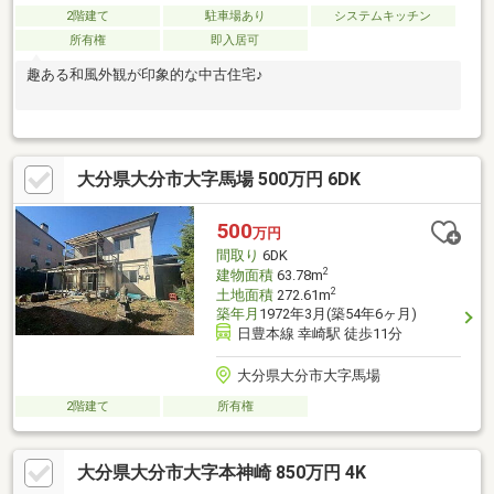
2階建て
駐車場あり
システムキッチン
所有権
即入居可
趣ある和風外観が印象的な中古住宅♪
大分県大分市大字馬場 500万円 6DK
500
万円
間取り
6DK
2
建物面積
63.78m
2
土地面積
272.61m
築年月
1972年3月(築54年6ヶ月)
日豊本線 幸崎駅 徒歩11分
大分県大分市大字馬場
2階建て
所有権
大分県大分市大字本神崎 850万円 4K