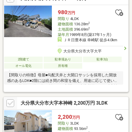
登録で優先的に新着物件配信可能です！＞不動産売買は『株式会
社いふう』にお任せください！株式会社いふう〒８７０－００４
980
万円
４ 大分市舞鶴町１－３－３０ＴＥＬ：０９７－５３３－２０２
間取り
4LDK
２ ＦＡＸ：０９７－５２９－７１６０
2
建物面積
136.28m
2
土地面積
396.69m
築年月
1989年8月(築37年1ヶ月)
ＪＲ日豊本線 幸崎駅 徒歩4.0km
大分県大分市大字大平
2階建て
駐車場あり
駐車3台
オール電化
所有権
【間取りの特徴】母屋■勾配天井と大開口サッシを採用した開放
感のあるLDK■2階には続き間の和室を備え、用途に応じて使い分
けが可能 離れ■約15坪の離れは、玄関から直接利用できる独立性
のある間取り引戸でつながる2部屋の和室を備え、広々と使用でき
ます【周辺環境】■道の駅さがのせきまで160m■ファミリーマー
大分県大分市大字本神崎 2,200万円 3LDK
ト佐賀関本神崎店まで3.3km■大分市立こうざき小学校まで3km■
大分市立神崎中学校まで3.6km【営業時間】9：00～18：00この時
間帯はお電話でのお問い合わせがスムーズにご案内できます。電
2,200
万円
話でお問い合わせのボタンよりお気軽にお電話ください！（定休
間取り
3LDK
日：毎週水曜日、木曜日）
2
建物面積
93.56m