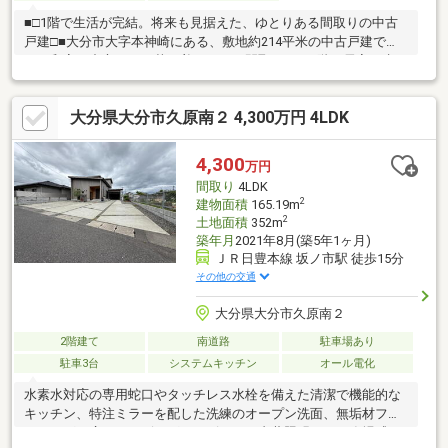
■□1階で生活が完結。将来も見据えた、ゆとりある間取りの中古
戸建□■大分市大字本神崎にある、敷地約214平米の中古戸建で
す。和室を中心とした落ち着きのある間取りで、1階に居室や水ま
わりがまとまっており、日々の暮らしをスムーズに支えてくれま
す。階段の上り下りを控えたい将来の暮らしも、自然とイメージ
大分県大分市久原南２ 4,300万円 4LDK
しやすい住まいです。部屋数にゆとりがあり、ご家族構成や生活
スタイルに合わせた使い方が可能。今の暮らしにも、これからの
暮らしにも寄り添ってくれます。現況でのお引渡しとなるため、
4,300
万円
少しずつ手を加えながら、自分たちらしい住まいに整えていく楽
間取り
4LDK
しみも。敷地内には駐車場1台分を確保しています。
2
建物面積
165.19m
2
土地面積
352m
築年月
2021年8月(築5年1ヶ月)
ＪＲ日豊本線 坂ノ市駅 徒歩15分
その他の交通
大分県大分市久原南２
2階建て
南道路
駐車場あり
駐車3台
システムキッチン
オール電化
水素水対応の専用蛇口やタッチレス水栓を備えた清潔で機能的な
キッチン、特注ミラーを配した洗練のオープン洗面、無垢材フロ
ーリングが広がるリビング。スピーカー内蔵照明による臨場感あ