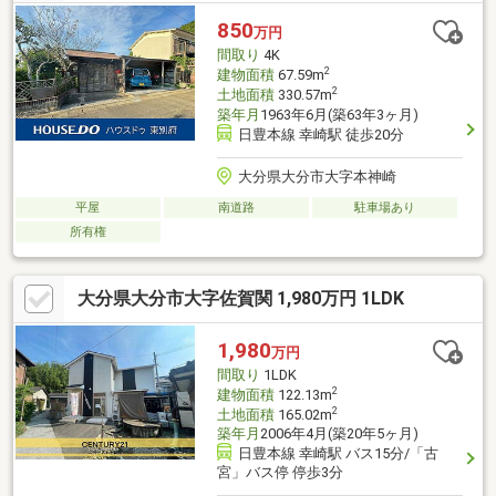
850
万円
間取り
4K
2
建物面積
67.59m
2
土地面積
330.57m
築年月
1963年6月(築63年3ヶ月)
日豊本線 幸崎駅 徒歩20分
大分県大分市大字本神崎
平屋
南道路
駐車場あり
所有権
大分県大分市大字佐賀関 1,980万円 1LDK
1,980
万円
間取り
1LDK
2
建物面積
122.13m
2
土地面積
165.02m
築年月
2006年4月(築20年5ヶ月)
日豊本線 幸崎駅 バス15分/「古
宮」バス停 停歩3分