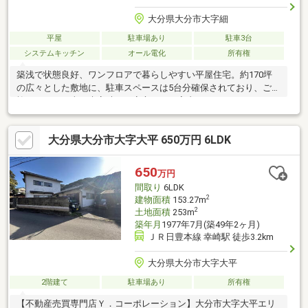
大分県大分市大字細
平屋
駐車場あり
駐車3台
システムキッチン
オール電化
所有権
築浅で状態良好、ワンフロアで暮らしやすい平屋住宅。約170坪
の広々とした敷地に、駐車スペースは5台分確保されており、ご家
族それぞれの車や来客時にも安心です。室内にはウォークインク
ローゼット、パントリー、シューズクロークを備え、衣類や食品
ストック、玄関周りまでしっかり収納できるため、日々の暮らし
大分県大分市大字大平 650万円 6LDK
がすっきり整います。さらにエアコン・照明付きで、余計な初期
費用をかけずにすぐ入居可能。お庭でのガーデニングやBBQ、趣
味のスペースづくりなど、暮らしの幅が広がるのも魅力。実用性
650
万円
とゆとりを兼ね備えた、安心して選べる住まいです。
間取り
6LDK
2
建物面積
153.27m
2
土地面積
253m
築年月
1977年7月(築49年2ヶ月)
ＪＲ日豊本線 幸崎駅 徒歩3.2km
大分県大分市大字大平
2階建て
駐車場あり
所有権
【不動産売買専門店Ｙ．コーポレーション】大分市大字大平エリ