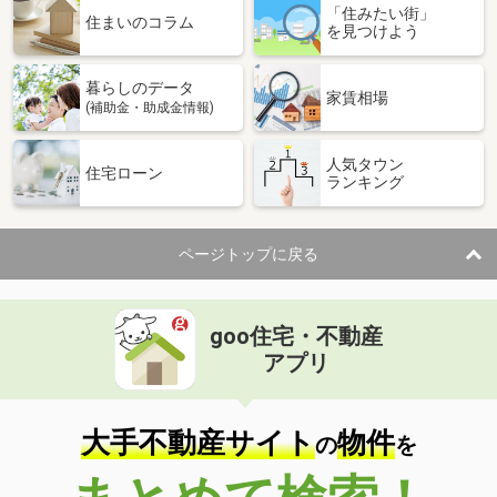
「住みたい街」
住まいのコラム
を見つけよう
暮らしのデータ
家賃相場
(補助金・助成金情報)
人気タウン
住宅ローン
ランキング
ページトップに戻る
goo住宅・不動産
アプリ
大手不動産サイト
物件
の
を