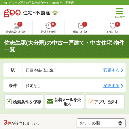
NTTグループ運営の不動産総合サイト goo住宅・不動産
1
0
0
0
最近検索した条件
最近見た物件
保存した条件
お気に入り
佐志生駅(大分県)の中古一戸建て・中古住宅 物件
一覧
駅
変更する
日豊本線/佐志生
条件
変更する
指定なし
新着メールを受
検索条件を保存
アプリで探す
取る
3
件
が該当しました。