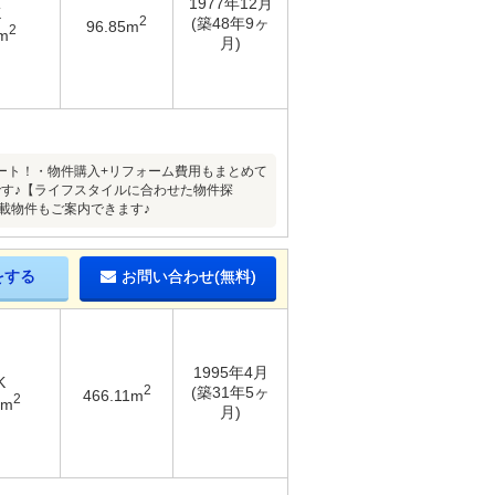
1977年12月
K
2
(築48年9ヶ
96.85m
2
m
月)
ート！・物件購入+リフォーム費用もまとめて
す♪【ライフスタイルに合わせた物件探
載物件もご案内できます♪
をする
お問い合わせ(無料)
1995年4月
K
2
(築31年5ヶ
466.11m
2
7m
月)