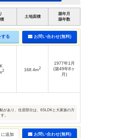
り
築年月
土地面積
積
築年数
をする
お問い合わせ(無料)
1977年1月
K
2
(築49年8ヶ
168.4m
2
m
月)
帖があり、住居部分は、6SLDKと大家族の方
ます。
お問い合わせ(無料)
りに追加