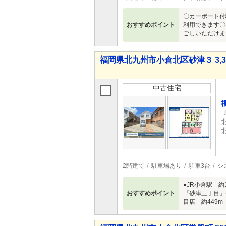
〇カーポート付
おすすめポイント
利用できます〇
ごしいただけま
福岡県北九州市小倉北区砂津３ 3,38
中古住宅
2階建て
駐車場あり
駐車3台
シ
●JR小倉駅 約
おすすめポイント
『砂津三丁目』停
目店 約449m