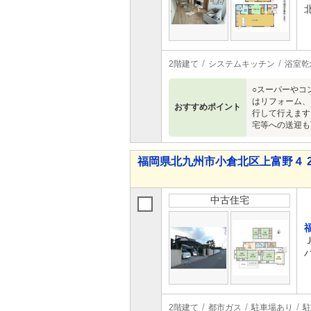
2階建て
システムキッチン
浴室乾
○スーパーやコ
はリフォーム、
おすすめポイント
行して行えます
宅等への送迎も
福岡県北九州市小倉北区上富野４ 2,7
中古住宅
2階建て
都市ガス
駐車場あり
駐