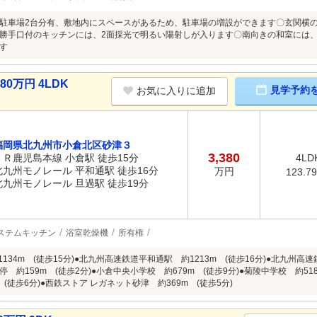
駐車場2台分有、敷地内にスペースがあるため、駐車場の増設ができます〇玄関横
勝手口付のキッチンには、2面採光で明るい陽射しが入ります〇南向きの和室には
す
0万円 4LDK
見学予約
お気に入りに追加
福岡県北九州市小倉北区砂津３
3,380
ＪＲ鹿児島本線 小倉駅 徒歩15分
4LD
北九州モノレール 平和通駅 徒歩16分
万円
123.7
北九州モノレール 旦過駅 徒歩19分
ステムキッチン
浴室乾燥機
所有権
1134m (徒歩15分)●北九州高速鉄道平和通駅 約1213m (徒歩16分)●北九州高速
 約159m (徒歩2分)●小倉中央小学校 約679m (徒歩9分)●菊陵中学校 約51
 (徒歩6分)●西鉄ストア レガネット砂津 約369m (徒歩5分)