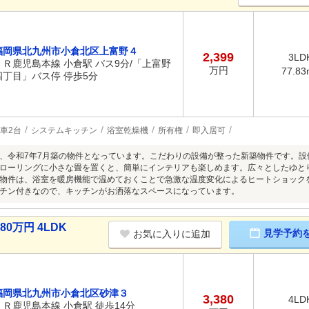
福岡県北九州市小倉北区上富野４
2,399
3LD
ＪＲ鹿児島本線 小倉駅 バス9分/「上富野
万円
77.83
四丁目」バス停 停歩5分
車2台
システムキッチン
浴室乾燥機
所有権
即入居可
、令和7年7月築の物件となっています。こだわりの設備が整った新築物件です。
ローリングに小さな畳を置くと、簡単にインテリアも楽しめます。広々としたゆとり
物件は、浴室を暖房機能で温めておくことで急激な温度変化によるヒートショック
チン付きなので、キッチンがお洒落なスペースになっています。
0万円 4LDK
見学予約
お気に入りに追加
福岡県北九州市小倉北区砂津３
3,380
4LD
ＪＲ鹿児島本線 小倉駅 徒歩14分