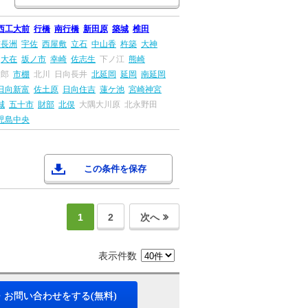
西工大前
行橋
南行橋
新田原
築城
椎田
前長洲
宇佐
西屋敷
立石
中山香
杵築
大神
大在
坂ノ市
幸崎
佐志生
下ノ江
熊崎
太郎
市棚
北川
日向長井
北延岡
延岡
南延岡
日向新富
佐土原
日向住吉
蓮ケ池
宮崎神宮
城
五十市
財部
北俣
大隅大川原
北永野田
児島中央
この条件を保存
1
2
次へ
表示件数
・お問い合わせをする(無料)