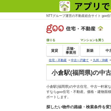
NTTグループ運営の不動産総合サイト goo
借りる
マンションを買う
店舗･
賃貸
新築
中
事業用
住宅・不動産
>
中古一戸建て
>
九州・沖縄
小倉駅(福岡県)の中
小倉駅(福岡県)の中古住宅、中古一軒
すならgoo住宅・不動産。価格・建物面
ポートします。
探したい物件の路線・検索条件を変