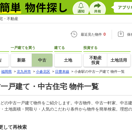
住宅・不動産
0
最近見た物件
保
一戸建てを買う
建てる
投資する
不動産
古
新築
中古
土地
土地活用
投資
>
福岡県
>
北九州市
>
小倉北区
>
日豊本線
>
小倉駅の中古一戸建て 物件一覧
古一戸建て・中古住宅 物件一覧
家などの中古一戸建て物件をご紹介します。中古物件、中古一軒家、中古
積・土地面積・間取り・人気のこだわり条件から物件を簡単検索。理想の
更して再検索