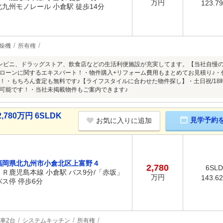
万円
123.7
北九州モノレール 小倉駅 徒歩14分
燥機
所有権
ンビニ、ドラッグストア、飲食店などの生活利便施設が充実してます。【当社自慢
ローンに関するエキスパート！・物件購入+リフォーム費用もまとめてお見積り♪・
！・もちろん査定も無料です♪【ライフスタイルに合わせた物件探し】・土日祝/18
可能です！・当社未掲載物件もご案内できます♪
80万円 6SLDK
見学予約
お気に入りに追加
福岡県北九州市小倉北区上富野４
2,780
6SL
ＪＲ鹿児島本線 小倉駅 バス9分/「赤坂」
万円
143.6
バス停 停歩6分
車2台
システムキッチン
所有権