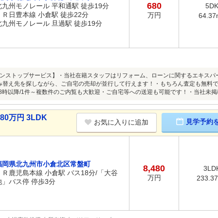
680
北九州モノレール 平和通駅 徒歩19分
5D
ＪＲ日豊本線 小倉駅 徒歩22分
万円
64.37
北九州モノレール 旦過駅 徒歩19分
ンストップサービス】・当社在籍スタッフはリフォーム、ローンに関するエキスパ
み替え先を探しながら、ご自宅の売却が並行して行えます！・もちろん査定も無料で
18時以降/1件～複数件のご内覧も大歓迎・ご自宅等への送迎も可能です！・当社未掲
0万円 3LDK
見学予約
お気に入りに追加
福岡県北九州市小倉北区常盤町
8,480
3LD
ＪＲ鹿児島本線 小倉駅 バス18分/「大谷
万円
233.3
池」バス停 停歩3分