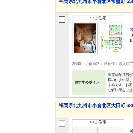
福岡県北九州市小倉北区常盤町 550
中古住宅
2階建て
南道路
所有権
即入居可
※完成年月日が
様の住まい探し
おすすめポイント
すめです。お家
な解決策をご提
福岡県北九州市小倉北区大田町 680
中古住宅