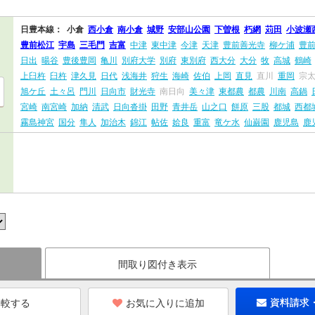
日豊本線：
小倉
西小倉
南小倉
城野
安部山公園
下曽根
朽網
苅田
小波瀬
豊前松江
宇島
三毛門
吉富
中津
東中津
今津
天津
豊前善光寺
柳ケ浦
豊
日出
暘谷
豊後豊岡
亀川
別府大学
別府
東別府
西大分
大分
牧
高城
鶴崎
上臼杵
臼杵
津久見
日代
浅海井
狩生
海崎
佐伯
上岡
直見
直川
重岡
宗
旭ケ丘
土々呂
門川
日向市
財光寺
南日向
美々津
東都農
都農
川南
高鍋
宮崎
南宮崎
加納
清武
日向沓掛
田野
青井岳
山之口
餅原
三股
都城
西都
霧島神宮
国分
隼人
加治木
錦江
帖佐
姶良
重富
竜ケ水
仙巌園
鹿児島
鹿
間取り図付き表示
お気に入りに追加
資料請求