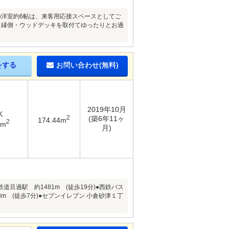
の洋室約6帖は、来客用応接スペースとしてご
、縁側・ウッドデッキを取付てゆったりとお過
をする
お問い合わせ(無料)
2019年10月
K
2
(築6年11ヶ
174.44m
2
9m
月)
鉄道旦過駅 約1481m (徒歩19分)●西鉄バス
8m (徒歩7分)●セブンイレブン 小倉砂津１丁