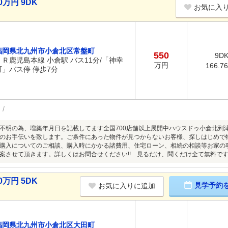
万円 9DK
お気に入
福岡県北九州市小倉北区常盤町
550
9D
ＪＲ鹿児島本線 小倉駅 バス11分/「神幸
万円
166.7
町」バス停 停歩7分
不明の為、増築年月日を記載してます全国700店舗以上展開中ハウスドゥ小倉北到津で
のお手伝いを致します。ご条件にあった物件が見つからないお客様、探しはじめで
購入についてのご相談、購入時にかかる諸費用、住宅ローン、相続の相談等お家の
案させて頂きます。詳しくはお問合せください!! 見るだけ、聞くだけ全て無料で
万円 5DK
見学予約
お気に入りに追加
福岡県北九州市小倉北区大田町