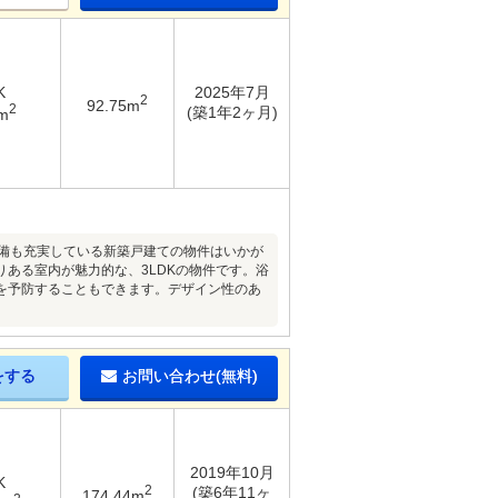
K
2025年7月
2
92.75m
2
(築1年2ヶ月)
m
設備も充実している新築戸建ての物件はいかが
ある室内が魅力的な、3LDKの物件です。浴
を予防することもできます。デザイン性のあ
をする
お問い合わせ(無料)
2019年10月
K
2
(築6年11ヶ
174.44m