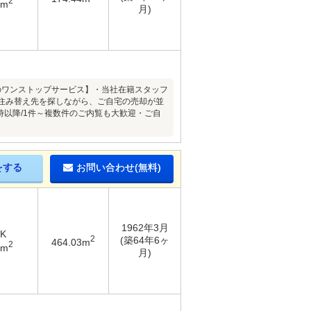
2
9m
月)
のワンストップサービス】・当社在籍スタッフ
住み替え先を探しながら、ご自宅の売却が並
時以降/1件～複数件のご内覧も大歓迎・ご自
をする
お問い合わせ(無料)
1962年3月
DK
2
(築64年6ヶ
464.03m
2
2m
月)