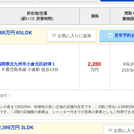
所在地/交通
間取
価格
（駅/バス 所要時間）
建物面
0万円 6SLDK
見学予約
お気に入りに追加
2,280
福岡県北九州市小倉北区砂津１
6SLD
ＪＲ鹿児島本線 小倉駅 徒歩13分
万円
219.5
居可
ン小倉まで約320m、利便性の良い立地の店舗付住宅です。〇2階に明るいLDK約26
です。〇1階の店舗横の倉庫は、シャッター付きで小型車の車庫としもご利用でき
99万円 3LDK
お気に入