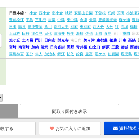
日豊本線：
小倉
西小倉
南小倉
城野
安部山公園
下曽根
朽網
苅田
小波瀬
豊前松江
宇島
三毛門
吉富
中津
東中津
今津
天津
豊前善光寺
柳ケ浦
豊
日出
暘谷
豊後豊岡
亀川
別府大学
別府
東別府
西大分
大分
牧
高城
鶴崎
上臼杵
臼杵
津久見
日代
浅海井
狩生
海崎
佐伯
上岡
直見
直川
重岡
宗
旭ケ丘
土々呂
門川
日向市
財光寺
南日向
美々津
東都農
都農
川南
高鍋
宮崎
南宮崎
加納
清武
日向沓掛
田野
青井岳
山之口
餅原
三股
都城
西都
霧島神宮
国分
隼人
加治木
錦江
帖佐
姶良
重富
竜ケ水
仙巌園
鹿児島
鹿
間取り図付き表示
お気に入りに追加
資料請求