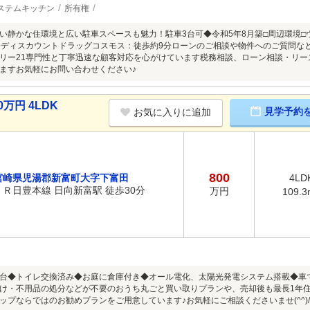
ステムキッチン
所有権
い静かな住環境と広い駐車スペースも魅力！駐車3台可◆令和5年8月築□周辺環境□
分ディスカウントドラッグコスモス：徒歩約9分ローンのご相談や物件へのご質問など
リー21専門性と丁寧迅速な顧客対応を心がけています税務相談、ローン相談・リ
ますお気軽にお問い合わせください♪
万円 4LDK
見学予約
お気に入りに追加
800
宮崎県児湯郡新富町大字下富田
4LD
ＪＲ日豊本線 日向新富駅 徒歩30分
万円
109.3
台◆トイレ交換済み◆お庭に倉庫付き◆オール電化、太陽光発電システム搭載◆車
け・不用品の処分などが不要のおうち丸ごと買い取りプランや、売却後も最長1年
ップならではのお勧めプランをご用意しています♪お気軽にご相談くださいませ(^^)/