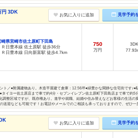
円 3DK
見学予約
お気に入りに追加
宮崎県宮崎市佐土原町下田島
750
3D
ＪＲ日豊本線 佐土原駅 徒歩36分
万円
77.93
ＪＲ日豊本線 日向新富駅 徒歩4.7km
ント／●附属建物あり。木造平屋建て倉庫：12.56坪●緑豊かな閑静な住宅街です♪
●タイヨー佐土原店まで車で約4分・セブンイレブン佐土原町下田島店まで車で約5分●
街化調整区域ですが、既存権あり。進学や就職、結婚や住み替えなどお客様の生活の
の送迎なども可能です！お電話やメールでのご相談も承っておりますので、ぜひ一
DK
見学予約
お気に入りに追加