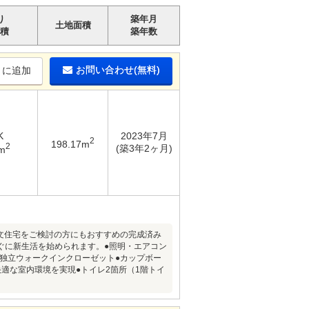
り
築年月
土地面積
積
築年数
お問い合わせ(無料)
りに追加
K
2023年7月
2
198.17m
2
(築3年2ヶ月)
m
注文住宅をご検討の方にもおすすめの完成済み
ぐに新生活を始められます。●照明・エアコン
と独立ウォークインクローゼット●カップボー
適な室内環境を実現●トイレ2箇所（1階トイ