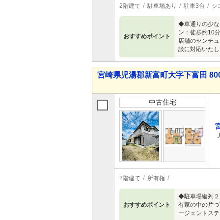
2階建て
駐車場あり
駐車3台
シ
◆車通りの少な
ン：徒歩約10
おすすめポイント
店舗のセンチュ
談に対応いたし
宮崎県児湯郡新富町大字下富田 800
中古住宅
2階建て
所有権
◆駐車場縦列２
おすすめポイント
有家の中の片づ
ージェントステ