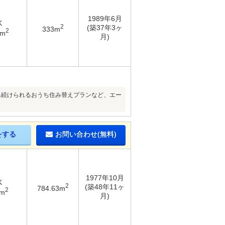
1989年6月
K
2
(築37年3ヶ
333m
2
9m
月)
み続けられるおうち住み替えプランなど、エー
をする
お問い合わせ(無料)
1977年10月
K
2
(築48年11ヶ
784.63m
2
8m
月)