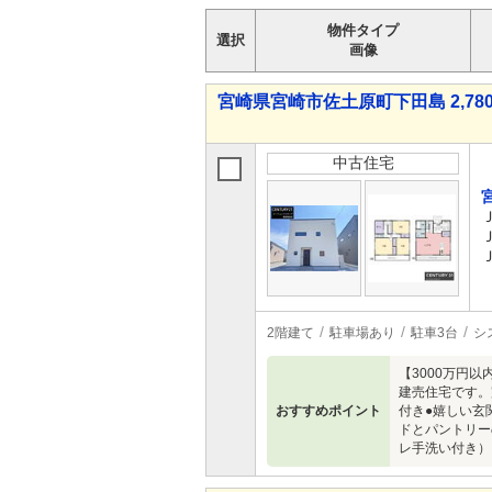
物件タイプ
選択
画像
宮崎県宮崎市佐土原町下田島 2,780
中古住宅
2階建て
駐車場あり
駐車3台
シ
【3000万円
建売住宅です。
おすすめポイント
付き●嬉しい玄
ドとパントリー
レ手洗い付き）