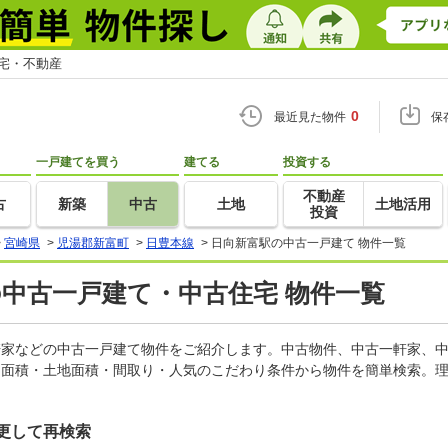
住宅・不動産
0
最近見た物件
保
一戸建てを買う
建てる
投資する
不動産
古
新築
中古
土地
土地活用
投資
>
宮崎県
>
児湯郡新富町
>
日豊本線
>
日向新富駅の中古一戸建て 物件一覧
の中古一戸建て・中古住宅 物件一覧
一軒家などの中古一戸建て物件をご紹介します。中古物件、中古一軒家、
物面積・土地面積・間取り・人気のこだわり条件から物件を簡単検索。理
更して再検索