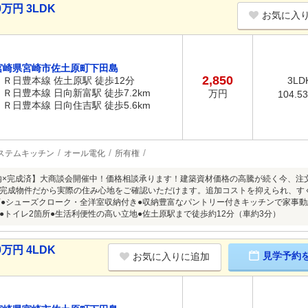
万円 3LDK
お気に入
宮崎県宮崎市佐土原町下田島
2,850
ＪＲ日豊本線 佐土原駅 徒歩12分
3LD
ＪＲ日豊本線 日向新富駅 徒歩7.2km
万円
104.5
ＪＲ日豊本線 日向住吉駅 徒歩5.6km
ステムキッチン
オール電化
所有権
以内×完成済】大商談会開催中！価格相談承ります！建築資材価格の高騰が続く今、
完成物件だから実際の住み心地をご確認いただけます。追加コストを抑えられ、す
可●シューズクローク・全洋室収納付き●収納豊富なパントリー付きキッチンで家事動
●トイレ2箇所●生活利便性の高い立地●佐土原駅まで徒歩約12分（車約3分）
万円 4LDK
見学予約
お気に入りに追加