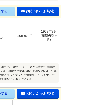
をする
お問い合わせ(無料)
1967年7月
K
2
(築59年2ヶ
558.67m
2
m
月)
●駐車スペース約10台分、急な来客にも柔軟に
佐土原駅まで約3000ｍ(お車で約7分・徒歩
変化に合ったプランご提案をいたします。ご
度お問い合わせください♪
をする
お問い合わせ(無料)