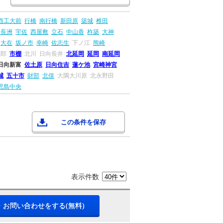
西工大前
行橋
南行橋
新田原
築城
椎田
前長洲
宇佐
西屋敷
立石
中山香
杵築
大神
大在
坂ノ市
幸崎
佐志生
下ノ江
熊崎
太郎
市棚
北川
日向長井
北延岡
延岡
南延岡
日向新富
佐土原
日向住吉
蓮ケ池
宮崎神宮
城
五十市
財部
北俣
大隅大川原
北永野田
児島中央
この条件を保存
表示件数
・お問い合わせをする(無料)