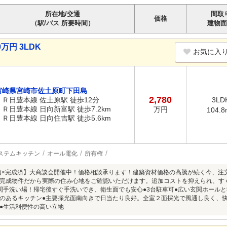
所在地/交通
間取
価格
（駅/バス 所要時間）
建物面
万円 3LDK
お気に入
宮崎県宮崎市佐土原町下田島
2,780
ＪＲ日豊本線 佐土原駅 徒歩12分
3LD
ＪＲ日豊本線 日向新富駅 徒歩7.2km
万円
104.8
ＪＲ日豊本線 日向住吉駅 徒歩5.6km
ステムキッチン
オール電化
所有権
以内×完成済】大商談会開催中！価格相談承ります！建築資材価格の高騰が続く今、
完成物件だから実際の住み心地をご確認いただけます。追加コストを抑えられ、す
関手洗い場！帰宅後すぐ手洗いでき、衛生面でも安心●3台駐車可●広い玄関ホール
のあるキッチン●主要採光面南向きで日当たり良好。全室２面採光で風通し良く、快
●生活利便性の高い立地