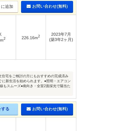
お問い合わせ(無料)
りに追加
K
2023年7月
2
226.16m
2
(築3年2ヶ月)
3m
注文住宅をご検討の方にもおすすめの完成済み
ぐに新生活を始められます。●照明・エアコン
線もスムーズ●南向き・全室2面採光で陽当た
をする
お問い合わせ(無料)