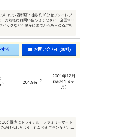
ウメコウジ西都店：徒歩約10分セブンイレブ
、お気軽にお問い合わせください！全国900
ースバックなど不動産にまつわるあらゆるご相
をする
お問い合わせ(無料)
2001年12月
K
2
(築24年9ヶ
204.96m
2
m
月)
で10分圏内にトライアル、ファミリーマート
住み続けられるおうち住み替えプランなど、エ