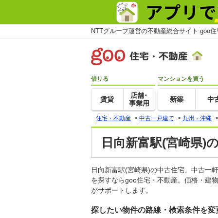
NTTグループ運営の不動産総合サイト goo
借りる
マンションを買う
店舗･
賃貸
新築
中
事業用
住宅・不動産
>
中古一戸建て
>
九州・沖縄
日向新富駅(宮崎県)
日向新富駅(宮崎県)の中古住宅、中古
を探すならgoo住宅・不動産。価格・建
がサポートします。
探したい物件の路線・検索条件を変