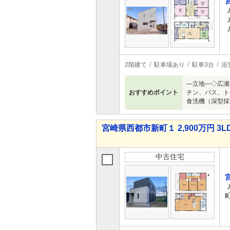
2階建て
駐車場あり
駐車3台
浴
―立地―◇広瀬
おすすめポイント
チン、バス、ト
食洗機（深型採
宮崎県西都市新町１ 2,900万円 3L
中古住宅