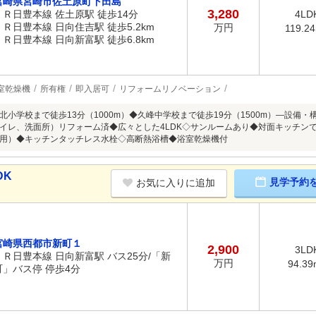
宮崎県宮崎市佐土原町下田島
3,280
ＪＲ日豊本線 佐土原駅 徒歩14分
4LD
ＪＲ日豊本線 日向住吉駅 徒歩5.2km
万円
119.2
ＪＲ日豊本線 日向新富駅 徒歩6.8km
室乾燥機
所有権
即入居可
リフォームリノベーション
北小学校まで徒歩13分（1000m）◆久峰中学校まで徒歩19分（1500m）―設備
イレ、洗面所）リフォーム済◆広々とした4LDK◇サンルームあり◆対面キッチン
用）◆キッチンタッチレス水栓◇高断熱浴槽◆浴室乾燥機付
DK
見学予約
お気に入りに追加
宮崎県西都市新町１
2,900
3LD
ＪＲ日豊本線 日向新富駅 バス25分/「新
万円
94.39
町」バス停 停歩4分