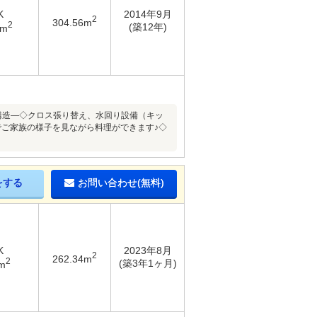
K
2014年9月
2
304.56m
2
(築12年)
4m
・構造―◇クロス張り替え、水回り設備（キッ
でご家族の様子を見ながら料理ができます♪◇
をする
お問い合わせ(無料)
K
2023年8月
2
262.34m
2
(築3年1ヶ月)
m