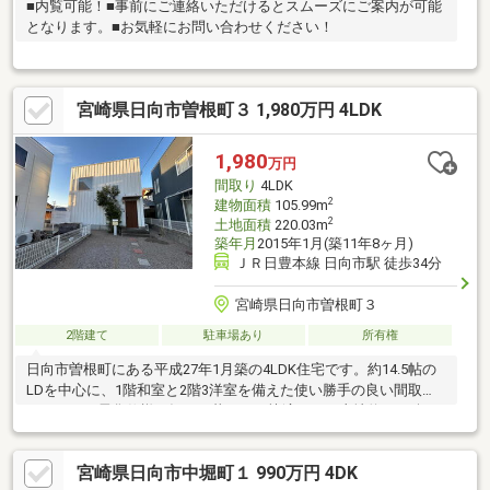
■内覧可能！■事前にご連絡いただけるとスムーズにご案内が可能
となります。■お気軽にお問い合わせください！
宮崎県日向市曽根町３ 1,980万円 4LDK
1,980
万円
間取り
4LDK
2
建物面積
105.99m
2
土地面積
220.03m
築年月
2015年1月(築11年8ヶ月)
ＪＲ日豊本線 日向市駅 徒歩34分
宮崎県日向市曽根町３
2階建て
駐車場あり
所有権
日向市曽根町にある平成27年1月築の4LDK住宅です。約14.5帖の
LDを中心に、1階和室と2階3洋室を備えた使い勝手の良い間取
り。オール電化仕様で毎日の暮らしも快適です。土地約66.62坪、
建物約32.09坪のゆとりある住まい。ぜひ現地で室内の広さや住み
心地をご確認ください。現在居住中のため、ご見学をご希望の際
宮崎県日向市中堀町１ 990万円 4DK
は、事前の日程調整をお願いしております。ご希望日時をお知ら