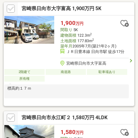
ご家族で車を複数台所有されている方にも便利。周辺にはドラッ
宮崎県日向市大字富高 1,900万円 5K
グストアやコンビニ、飲食店も近く、毎日の買い物や外食にも出
かけやすい立地です。築浅で設備の整った住まいをお探しの方に
おすすめです。
1,900
万円
間取り
5K
2
建物面積
122.3m
2
土地面積
177.83m
築年月
2005年7月(築21年2ヶ月)
ＪＲ日豊本線 日向市駅 徒歩17分
宮崎県日向市大字富高
2階建て
南道路
駐車場あり
所有権
標高約１７ｍ
宮崎県日向市永江町２ 1,580万円 4LDK
1,580
万円