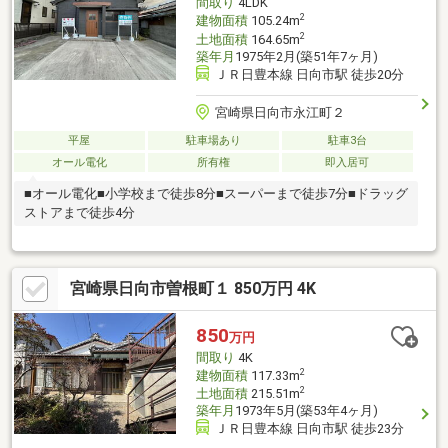
間取り
4LDK
2
建物面積
105.24m
2
土地面積
164.65m
築年月
1975年2月(築51年7ヶ月)
ＪＲ日豊本線 日向市駅 徒歩20分
宮崎県日向市永江町２
平屋
駐車場あり
駐車3台
オール電化
所有権
即入居可
■オール電化■小学校まで徒歩8分■スーパーまで徒歩7分■ドラッグ
ストアまで徒歩4分
宮崎県日向市曽根町１ 850万円 4K
850
万円
間取り
4K
2
建物面積
117.33m
2
土地面積
215.51m
築年月
1973年5月(築53年4ヶ月)
ＪＲ日豊本線 日向市駅 徒歩23分