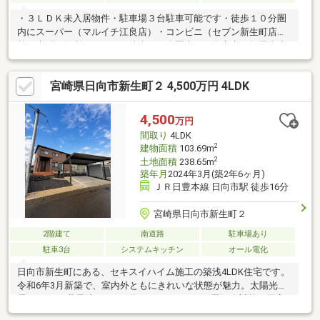
・３ＬＤＫ未入居物件・駐車場３台駐車可能です・徒歩１０分圏
内にスーパー（マルイチ江良店）・コンビニ（セブン新生町店）
等、生活に便利なエリア・徒歩１０分圏内に日向市立日知屋東小
学校もあり、子育て世代にもお勧め
宮崎県日向市新生町２ 4,500万円 4LDK
4,500
万円
間取り
4LDK
2
建物面積
103.69m
2
土地面積
238.65m
築年月
2024年3月(築2年6ヶ月)
ＪＲ日豊本線 日向市駅 徒歩16分
宮崎県日向市新生町２
2階建て
南道路
駐車場あり
駐車3台
システムキッチン
オール電化
日向市新生町にある、セキスイハイム施工の築浅4LDK住宅です。
令和6年3月新築で、室内外ともにきれいな状態が魅力。太陽光発
電5.92kW・蓄電池12kWを備えており、日々の電気代対策や災害
時の備えとしても心強い住まいです。駐車スペースは3台分あり、