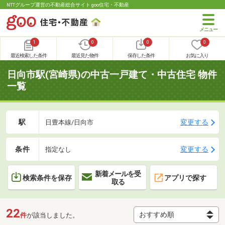
NTTグループ運営の不動産総合サイト goo住宅・不動産
1
0
0
0
最近検索した条件
最近見た物件
保存した条件
お気に入り
日向市駅(宮崎県)の中古一戸建て・中古住宅 物件
一覧
駅
変更する
日豊本線/日向市
条件
変更する
指定なし
新着メールを受
検索条件を保存
アプリで探す
取る
22
件
が該当しました。