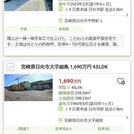
築年月
2025年3月(築1年6ヶ月)
ＪＲ日豊本線 日向市駅 徒歩3.3km
宮崎県日向市平野町１
平屋
所有権
職人が一棟一棟手加工で仕上げた、こだわりの新築平屋住宅で
す。土地はゆとりの約80坪、駐車6～7台可能な広さを確保。陽当
たり良好な立地に加え、オール電化仕様と屋根付きウッドデッキ
を備え、日々の暮らしに快適さと安心をプラスします。コンビ
ニ・保育園まで徒歩1分、イオンタウン日向や病院まで徒歩7分と
宮崎県日向市大字細島 1,690万円 4SLDK
利便性も良好。車通りも少なく、子育て世帯にも安心の住環境。
土地・建物・照明・外構込みの税込2780万円でご検討いただけま
す。
1,690
万円
間取り
4SLDK
2
建物面積
238.26m
2
土地面積
598.35m
築年月
1993年8月(築33年1ヶ月)
ＪＲ日豊本線 日向市駅 徒歩3.5km
宮崎県日向市大字細島
2階建て
駐車場あり
駐車3台