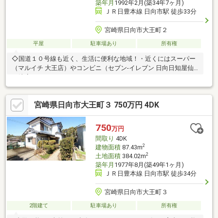
築年月
1992年2月(築34年7ヶ月)
ＪＲ日豊本線 日向市駅 徒歩33分
宮崎県日向市大王町２
平屋
駐車場あり
所有権
◇国道１０号線も近く、生活に便利な地域！・近くにはスーパー
（マルイチ 大王店）やコンビニ（セブン-イレブン 日向日知屋仙
ヶ崎店）があります！
宮崎県日向市大王町３ 750万円 4DK
750
万円
間取り
4DK
2
建物面積
87.43m
2
土地面積
384.02m
築年月
1977年8月(築49年1ヶ月)
ＪＲ日豊本線 日向市駅 徒歩34分
宮崎県日向市大王町３
2階建て
駐車場あり
所有権