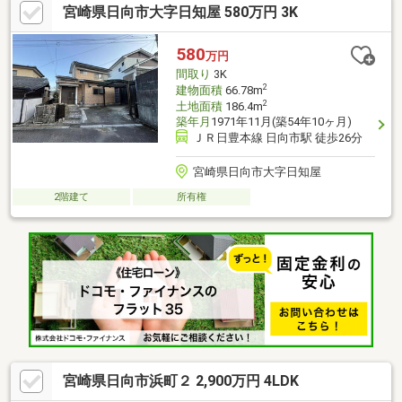
宮崎県日向市大字日知屋 580万円 3K
備◆住宅瑕疵担保責任保険、地盤10年保証、しろあり10年保証付
き◆アフターサービス相談室もあるので住んだ後も安心平日でも
時間外でもご連絡頂ければご案内可能です♪
580
万円
間取り
3K
2
建物面積
66.78m
2
土地面積
186.4m
築年月
1971年11月(築54年10ヶ月)
ＪＲ日豊本線 日向市駅 徒歩26分
宮崎県日向市大字日知屋
2階建て
所有権
宮崎県日向市浜町２ 2,900万円 4LDK