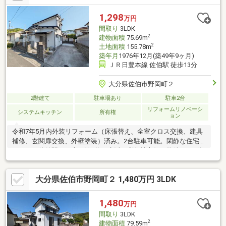
1,298
万円
間取り
3LDK
2
建物面積
75.69m
2
土地面積
155.78m
築年月
1976年12月(築49年9ヶ月)
ＪＲ日豊本線 佐伯駅 徒歩13分
大分県佐伯市野岡町２
2階建て
駐車場あり
駐車2台
リフォームリノベーシ
システムキッチン
所有権
ョン
令和7年5月内外装リフォーム（床張替え、全室クロス交換、建具
補修、玄関扉交換、外壁塗装）済み。2台駐車可能。閑静な住宅地
にあり、佐伯駅まで車で約3分と生活の利便性良好な物件です♪佐
伯市野岡町二丁目 リフォーム済み売戸建 価格（税込） １，
４８０万円 月々返済 ４３，８４３円（頭金・ボーナス払
大分県佐伯市野岡町２ 1,480万円 3LDK
いなし、金利1.295％、返済期間35年）※ローンに不安のある方、
他社で断られた方も是非一度ご相談ください！！！お問合せは東
武住販 大分店（097-573-6644）まで
1,480
万円
間取り
3LDK
2
建物面積
79.59m