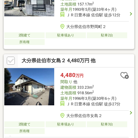
2
土地面積
157.17m
築年月
1993年5月(築33年4ヶ月)
ＪＲ日豊本線 佐伯駅 徒歩12分
大分県佐伯市野岡町２
2階建て
駐車場あり
駐車2台
所有権
大分県佐伯市女島２ 4,480万円 他
4,480
万円
間取り
他
2
建物面積
333.23m
2
土地面積
918.56m
築年月
1996年3月(築30年6ヶ月)
ＪＲ日豊本線 佐伯駅 徒歩27分
大分県佐伯市女島２
2階建て
駐車場あり
駐車3台
所有権