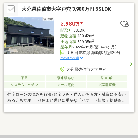
大分県佐伯市大字戸穴 3,980万円 5SLDK
3,980
万円
間取り
5SLDK
2
建物面積
130.42m
2
土地面積
539.35m
築年月
2022年12月(築3年9ヶ月)
ＪＲ日豊本線 海崎駅 徒歩20分
その他の交通
大分県佐伯市大字戸穴
平屋
駐車場あり
駐車3台
システムキッチン
オール電化
浴室乾燥機
住宅ローンの悩みを解決♪頭金０円・借入がある方・融資に不安が
ある方もサポート♪住まい選びに重要な「ハザード情報」提供致し
ます♪●●おすすめPOINT●●◇耐震等級3相当◇キッチン2箇所で2
世帯向き◇太陽光発電9.6ｋｗ＋蓄電池◇リビング19帖(吹抜け)◇
屋根裏収納●●設備・仕様●●◇アイランドキッチン(食器機付
き)◇1.25坪ユニットバス(浴室暖房乾燥機付き)◇パントリー◇ト
イレ2ヶ所◇ウッドデッキ2ヶ所●●当店の特徴●●◇業界歴10年以
上の「交渉」に強いスタッフ◇地震や洪水などの気になる災害情