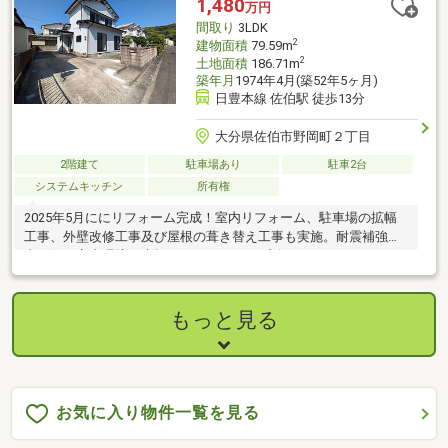
1,480
万円
間取り
3LDK
2
建物面積
79.59m
2
土地面積
186.71m
築年月
1974年4月(築52年5ヶ月)
日豊本線 佐伯駅 徒歩13分
大分県佐伯市野岡町２丁目
2階建て
駐車場あり
駐車2台
システムキッチン
所有権
2025年5月ににリフォーム完成！室内リフォーム、駐車場の拡幅
工事、外壁改修工事及び屋根の葺き替え工事も実施。耐震補強工
事も行い室内環境も大幅にグレードアップ致しました♪
もっと見る
お気に入り物件一覧を見る