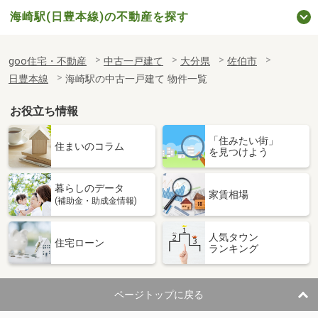
海崎駅(日豊本線)の不動産を探す
goo住宅・不動産
中古一戸建て
大分県
佐伯市
日豊本線
海崎駅の中古一戸建て 物件一覧
お役立ち情報
「住みたい街」
住まいのコラム
を見つけよう
暮らしのデータ
家賃相場
(補助金・助成金情報)
人気タウン
住宅ローン
ランキング
ページトップに戻る