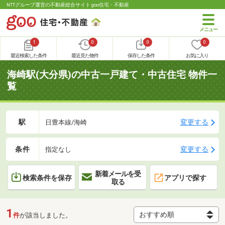
NTTグループ運営の不動産総合サイト goo住宅・不動産
1
0
0
0
最近検索した条件
最近見た物件
保存した条件
お気に入り
海崎駅(大分県)の中古一戸建て・中古住宅 物件一
覧
駅
変更する
日豊本線/海崎
条件
変更する
指定なし
新着メールを受
検索条件を保存
アプリで探す
取る
1
件
が該当しました。