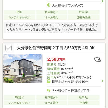
大分県佐伯市大字戸穴
平屋
駐車場あり
駐車3台
システムキッチン
オール電化
浴室乾燥機
住宅ローンの悩みを解決♪頭金０円・借入がある方・融資に不安が
ある方もサポート♪住まい選びに重要な「ハザード情報」提供致し
ます♪●●おすすめPOINT●●◇耐震等級3相当◇キッチン2箇所で2
世帯向き◇太陽光発電9.6ｋｗ＋蓄電池◇リビング19帖(吹抜け)◇
屋根裏収納●●設備・仕様●●◇アイランドキッチン(食器機付
大分県佐伯市野岡町２丁目 2,580万円 4SLDK
き)◇1.25坪ユニットバス(浴室暖房乾燥機付き)◇パントリー◇ト
イレ2ヶ所◇ウッドデッキ2ヶ所●●当店の特徴●●◇業界歴10年以
上の「交渉」に強いスタッフ◇地震や洪水などの気になる災害情
2,580
万円
報提供◇住宅ローン内定率94％以上！◇FP・相続鑑定士在籍
間取り
4SLDK
2
建物面積
109.29m
2
土地面積
200.67m
築年月
2014年2月(築12年7ヶ月)
日豊本線 佐伯駅 徒歩10分
大分県佐伯市野岡町２丁目
2階建て
駐車場あり
駐車3台
システムキッチン
オール電化
所有権