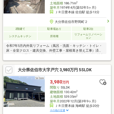
2
土地面積
186.71m
築年月
1974年4月(築52年5ヶ月)
ＪＲ日豊本線 佐伯駅 徒歩13分
大分県佐伯市野岡町２
2階建て
駐車場あり
駐車2台
リフォームリノベーシ
システムキッチン
所有権
ョン
令和7年5月内外装リフォーム（風呂・洗面・キッチン・トイレ・
床・全室クロス・建具交換、外壁工事・屋根葺き替え工事）済
み。車で5分圏内に佐伯駅、佐伯市役所、スーパー等あり利便性良
好な物件です♪佐伯市野岡町二丁目 リフォーム済み売戸建 価格
（税込） １，５８０万円 月々返済 ４６，８０６円（頭
大分県佐伯市大字戸穴 3,980万円 5SLDK
金・ボーナス払いなし、金利1.295％、返済期間35年）※ローンに
不安のある方、他社で断られた方も是非一度ご相談くださ
い！！！お問合せは東武住販 大分店（097-573-6644）まで
3,980
万円
間取り
5SLDK
2
建物面積
130.42m
2
土地面積
539.35m
築年月
2022年12月(築3年9ヶ月)
ＪＲ日豊本線 海崎駅 徒歩20分
その他の交通