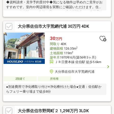
◆資料請求・見学予約受付中◆気になる物件は早めのご見学がお
すすめです。室内や周辺環境を実際にご確認いただけます。住宅
ローンや資金計画のご相談も承ります。◎資料請求は24時間受付
中！お気軽にお問い合わせください。◎内覧希望の方は、【見学
予約する】ボタンから日程を指定して仮予約！土日祝日のご案内
大分県佐伯市大字荒網代浦 30万円 4DK
はもちろんOK！（9：00～18：00）◎他の気になる物件もまとめ
てご案内できます！お急ぎの方は、【0120-3377-14】までご連絡
ください♪理想のマイホーム探しをチームリノハウスが親切・丁寧
30
万円
にサポートします。
間取り
4DK
2
建物面積
126.35m
2
土地面積
119m
築年月
1970年6月(築56年3ヶ月)
ＪＲ日豊本線 佐伯駅 徒歩5.6km
大分県佐伯市大字荒網代浦
2階建て
所有権
●別途費用で浄化槽取り付け※浄化槽付けた場合●交通：佐伯駅か
らフェリー乗り場まで徒歩8分
大分県佐伯市野岡町２ 1,298万円 3LDK