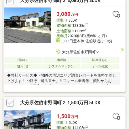
大分県佐伯市野岡町２ 3,080万円 3LDK
換、ユニットバス交換、トイレ交換、洗面化粧台交換●内装間取
変更、室内ドア（一部）交換、床材上張り、シューズボックス交
換、クロス張替え【おすすめポイント】・本物件は条件により住
3,080
万円
宅ローン減税が適用されます。・雨漏り、構造上主要
間取り
3LDK
2
建物面積
123.38m
2
土地面積
212.5m
築年月
2020年8月(築6年1ヶ月)
ＪＲ日豊本線 佐伯駅 徒歩10分
大分県佐伯市野岡町２
2階建て
南道路
駐車場あり
駐車3台
システムキッチン
オール電化
◆弊社サービス◆・物件の周辺エリア調査レポートを無料で差し
上げます！・銀行、司法書士、リフォーム業者等、契約からお渡
しまで様々な専門家を無償でご紹介できるのでワンストップでお
任せください！◆オススメポイント◆・太陽光パネル付きオール
電化！・長期優良認定住宅・室内程度良好※一部クロスやフロー
大分県佐伯市野岡町２ 1,500万円 5LDK
リング等に劣化やキズはみられます。・駐車場４台可※車種によ
る・外観、内観ともにかわいらしい素敵なお家です♪
1,500
万円
間取り
5LDK
2
建物面積
144.05m