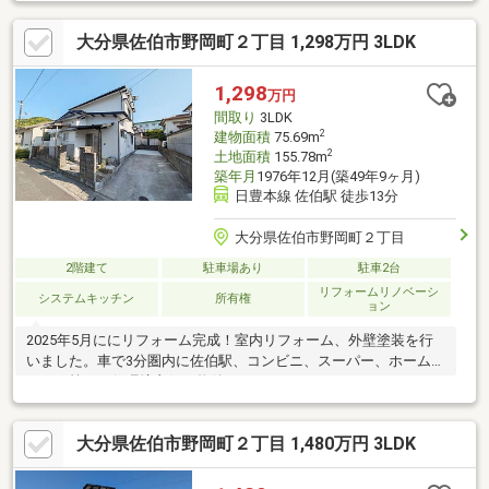
大分県佐伯市野岡町２丁目 1,298万円 3LDK
1,298
万円
間取り
3LDK
2
建物面積
75.69m
2
土地面積
155.78m
築年月
1976年12月(築49年9ヶ月)
日豊本線 佐伯駅 徒歩13分
大分県佐伯市野岡町２丁目
2階建て
駐車場あり
駐車2台
リフォームリノベーシ
システムキッチン
所有権
ョン
2025年5月ににリフォーム完成！室内リフォーム、外壁塗装を行
いました。車で3分圏内に佐伯駅、コンビニ、スーパー、ホームセ
ンター等あり住環境良好な物件です♪
大分県佐伯市野岡町２丁目 1,480万円 3LDK