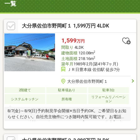
一覧
大分県佐伯市野岡町１ 1,599万円 4LDK
1,599
万円
間取り
4LDK
2
建物面積
120.08m
2
土地面積
218.16m
築年月
1985年2月(築41年7ヶ月)
ＪＲ日豊本線 佐伯駅 徒歩7分
大分県佐伯市野岡町１
2階建て
駐車場あり
駐車3台
リフォームリノベーシ
システムキッチン
所有権
ョン
8/7(金)～8/9(日)予約制見学会開催※当日予約OK。ご希望日をお知
らせください。自社売主物件につき随時内覧可能です。お電話か
メールでご希望日をお知らせください。【リフォーム内容】●標
準シロアリ防除工事、クリーニング、雨漏り点検、設備点検●外
構・外装外壁塗装or張替、植栽剪定●水回りシステムキッチン交