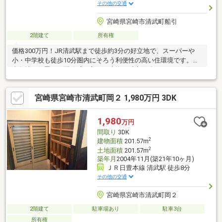
その他の交通
宮崎県宮崎市清武町船引
2階建て
所有権
価格300万円！JR清武駅まで徒歩約3分の好立地で、スーパーや
小・中学校も徒歩10分圏内にそろう利便性の高い住環境です。北
東角地に位置し、開放感も良好。建物は延床面積160.06㎡（約
48.41坪）の2階建てで、2階には居室3部屋を備えています。1階は
これまで店舗として利用されており、そのまま店舗や事務所とし
宮崎県宮崎市清武町岡２ 1,980万円 3DK
てはもちろん、趣味のスペースや作業場、倉庫など多目的に活用
可能です。住まいと事業を両立したい方や、リフォームを楽しみ
ながら自分好みの空間をつくりたい方にもおすすめ。駅近でこの
1,980
万円
価格は魅力の一戸建てです。ぜひ現地をご覧ください。
間取り
3DK
2
建物面積
201.57m
2
土地面積
201.57m
築年月
2004年11月(築21年10ヶ月)
ＪＲ日豊本線 清武駅 徒歩8分
その他の交通
宮崎県宮崎市清武町岡２
2階建て
駐車場あり
駐車3台
所有権