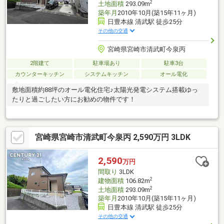
2
土地面積
293.09m
築年月
2010年10月(築15年11ヶ月)
日豊本線 清武駅 徒歩25分
その他の交通
宮崎県宮崎市清武町今泉丙
2階建て
駐車場あり
駐車3台
カウンターキッチン
システムキッチン
オール電化
敷地面積約88坪のオール電化住宅♪太陽光発電システム搭載ゆっ
たりと過ごしたい方にお勧めの物件です！
宮崎県宮崎市清武町今泉丙 2,590万円 3LDK
2,590
万円
間取り
3LDK
2
建物面積
106.82m
2
土地面積
293.09m
築年月
2010年10月(築15年11ヶ月)
日豊本線 清武駅 徒歩25分
その他の交通