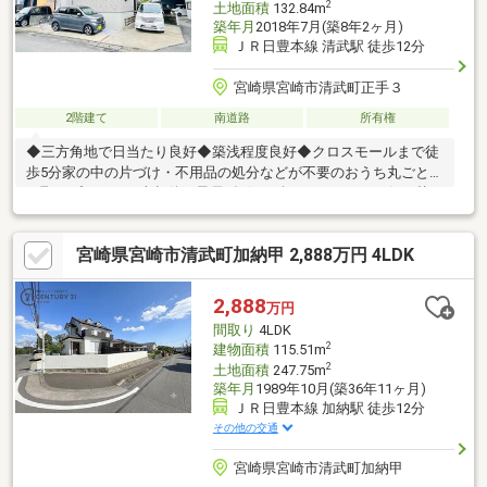
2
土地面積
132.84m
築年月
2018年7月(築8年2ヶ月)
ＪＲ日豊本線 清武駅 徒歩12分
宮崎県宮崎市清武町正手３
2階建て
南道路
所有権
◆三方角地で日当たり良好◆築浅程度良好◆クロスモールまで徒
歩5分家の中の片づけ・不用品の処分などが不要のおうち丸ごと買
い取りプランや、売却後も最長1年住み続けられるおうち住み替え
プランなど、エージェントステップならではのお勧めプランをご
用意しています♪お気軽にご相談くださいませ(^^)/
宮崎県宮崎市清武町加納甲 2,888万円 4LDK
2,888
万円
間取り
4LDK
2
建物面積
115.51m
2
土地面積
247.75m
築年月
1989年10月(築36年11ヶ月)
ＪＲ日豊本線 加納駅 徒歩12分
その他の交通
宮崎県宮崎市清武町加納甲