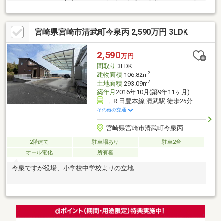
クキッチン！ ⇒家事がスムーズに進む便利な設備がしっかり揃
っています！■家族とコミュニケーションが取りやすいカウンタ
ーキッチン！ ⇒まるでカフェのカウンター席☆にぎやかにも、
宮崎県宮崎市清武町今泉丙 2,590万円 3LDK
ゆったりにも使えます！■しっかりプライバシーを確保できる住
まい☆ ⇒道路より一段高い位置にあるため、通行人と目線が合
わず視線が気になりません！■P２台＋広々としたお庭で楽しむ家
2,590
万円
族時間！ ⇒ガーデニング・BBQ・プール・ドッグランなど、多
間取り
3LDK
彩な楽しみ方ができます♪
2
建物面積
106.82m
2
土地面積
293.09m
築年月
2016年10月(築9年11ヶ月)
ＪＲ日豊本線 清武駅 徒歩26分
その他の交通
宮崎県宮崎市清武町今泉丙
2階建て
駐車場あり
駐車2台
オール電化
所有権
今泉ですが役場、小学校中学校よりの立地