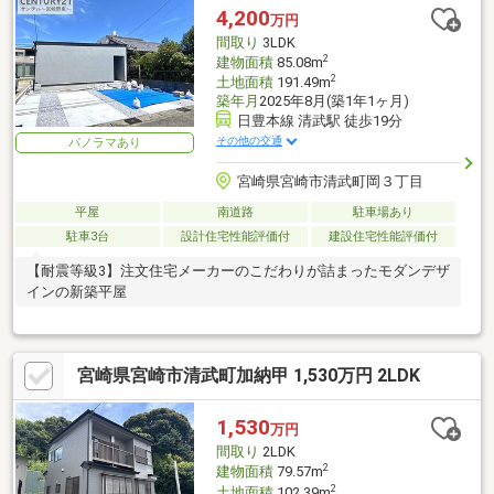
4,200
万円
間取り
3LDK
2
建物面積
85.08m
2
土地面積
191.49m
築年月
2025年8月(築1年1ヶ月)
日豊本線 清武駅 徒歩19分
その他の交通
パノラマあり
宮崎県宮崎市清武町岡３丁目
平屋
南道路
駐車場あり
駐車3台
設計住宅性能評価付
建設住宅性能評価付
【耐震等級3】注文住宅メーカーのこだわりが詰まったモダンデザ
インの新築平屋
宮崎県宮崎市清武町加納甲 1,530万円 2LDK
1,530
万円
間取り
2LDK
2
建物面積
79.57m
2
土地面積
102.39m