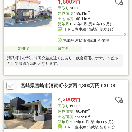
1,500
万円
間取り
3LDK
2
建物面積
158.41m
2
土地面積
168.41m
築年月
1978年8月(築48年1ヶ月)
ＪＲ日豊本線 清武駅 徒歩23分
宮崎県宮崎市清武町今泉甲
2階建て
所有権
清武町中心部より岡交差点近くにあり、飲食店用のテナントビル
として最適な場所となります。
宮崎県宮崎市清武町今泉丙 4,300万円 6SLDK
4,300
万円
間取り
6SLDK
2
建物面積
180.49m
2
土地面積
273.99m
築年月
2016年10月(築9年11ヶ月)
ＪＲ日豊本線 清武駅 徒歩26分