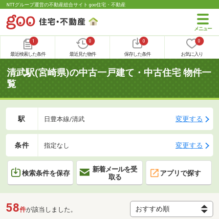
NTTグループ運営の不動産総合サイト goo住宅・不動産
1
0
0
0
最近検索した条件
最近見た物件
保存した条件
お気に入り
清武駅(宮崎県)の中古一戸建て・中古住宅 物件一
覧
駅
変更する
日豊本線/清武
条件
変更する
指定なし
新着メールを受
検索条件を保存
アプリで探す
取る
58
件
が該当しました。