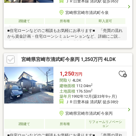
ＪＲ日豊本線 清武駅 徒歩36分
宮崎県宮崎市清武町今泉
2階建て
所有権
即入居可
■住宅ローンなどのご相談もお気軽にお承ります■ 「売買の流れ
から資金計画・住宅ローンシミュレーションなど、詳細にご説
明・ご提案します。」 ・繰り上げ返済は「いつ」、「どのく
らい」するのが効果的？ ・どこの銀行で借りるとお得な
の？ ・適切な借入額は？ ・現在、お車などの借り入れが
宮崎県宮崎市清武町今泉丙 1,250万円 4LDK
あるけど平気？ ・現在、住宅ローンを組んでるけど借り換え
って…？ ・親子でローンって組めるの？などなどお気軽にお
問合せください♪
1,250
万円
間取り
4LDK
2
建物面積
112.04m
2
土地面積
176.53m
築年月
1992年12月(築33年9ヶ月)
ＪＲ日豊本線 清武駅 徒歩38分
宮崎県宮崎市清武町今泉丙
リフォームリノベーシ
2階建て
所有権
ョン
■住宅ローンなどのご相談もお気軽にお承ります■ 「売買の流れ