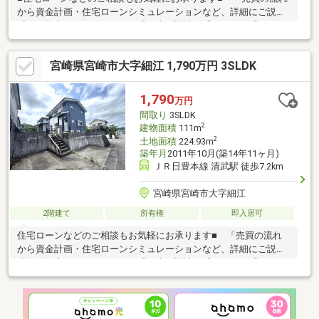
から資金計画・住宅ローンシミュレーションなど、詳細にご説
明・ご提案します。」 ・繰り上げ返済は「いつ」、「どのく
らい」するのが効果的？ ・どこの銀行で借りるとお得な
の？ ・適切な借入額は？ ・現在、お車などの借り入れが
宮崎県宮崎市大字細江 1,790万円 3SLDK
あるけど平気？ ・現在、住宅ローンを組んでるけど借り換え
って…？ ・親子でローンって組めるの？などなどお気軽にお
問合せください♪
1,790
万円
間取り
3SLDK
2
建物面積
111m
2
土地面積
224.93m
築年月
2011年10月(築14年11ヶ月)
ＪＲ日豊本線 清武駅 徒歩7.2km
宮崎県宮崎市大字細江
2階建て
所有権
即入居可
住宅ローンなどのご相談もお気軽にお承ります■ 「売買の流れ
から資金計画・住宅ローンシミュレーションなど、詳細にご説
明・ご提案します。」 ・繰り上げ返済は「いつ」、「どのく
らい」するのが効果的？ ・どこの銀行で借りるとお得な
の？ ・適切な借入額は？ ・現在、お車などの借り入れが
あるけど平気？ ・現在、住宅ローンを組んでるけど借り換え
って…？ ・親子でローンって組めるの？などなどお気軽にお