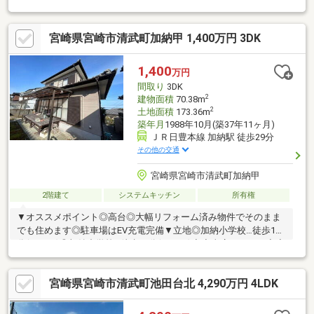
南庭も完備！休日にはBBQやお子様プール等楽しめそうです♪
宮崎県宮崎市清武町加納甲 1,400万円 3DK
1,400
万円
間取り
3DK
2
建物面積
70.38m
2
土地面積
173.36m
築年月
1988年10月(築37年11ヶ月)
ＪＲ日豊本線 加納駅 徒歩29分
その他の交通
宮崎県宮崎市清武町加納甲
2階建て
システムキッチン
所有権
▼オススメポイント◎高台◎大幅リフォーム済み物件でそのまま
でも住めます◎駐車場はEV充電完備▼立地◎加納小学校…徒歩18
分(1370m)◎加納中学校…徒歩23分(1790m)◆◇当店について◇◆
〇不動産売買仲介専門FCで店舗数第１位のハウスドゥ加盟店です
安心してご相談ください■弊社サービスご案内〇資金計画の無料
宮崎県宮崎市清武町池田台北 4,290万円 4LDK
相談〇ハウスメーカー・工務店のご紹介〇オプション、リフォー
ム、太陽光発電のお見積もりから施工まで〇保険の加入や引越し
の段取り