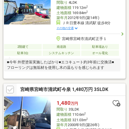
間取り
4LDK
2
建物面積
119.12m
2
土地面積
169.84m
築年月
2012年9月(築14年)
ＪＲ日豊本線 清武駅 徒歩8分
その他の交通
宮崎県宮崎市清武町正手１
2階建て
南道路
駐車場あり
駐車3台
システムキッチン
オール電化
■今年 外壁塗装実施したばかり■エコキュート約3年前に交換済■
フローリングは無垢材を使用し木の温もりを感じられます
宮崎県宮崎市清武町今泉 1,480万円 3SLDK
1,480
万円
間取り
3SLDK
2
建物面積
110.6m
2
土地面積
321.03m
築年月
2000年9月(築26年)