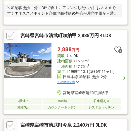
＼加納駅徒歩11分／DIYで自由にアレンジしたい方におススメで
す！▼オススメポイント◎敷地面積約96坪◎平屋◎雨風から愛車
を守ってくれる堀車庫1台付◎一部土砂災害イエローゾーンに入っ
ています。
宮崎県宮崎市清武町加納甲 2,888万円 4LDK
2,888
万円
間取り
4LDK
2
建物面積
115.51m
2
土地面積
247.75m
築年月
1989年10月(築36年11ヶ月)
日豊本線 加納駅 徒歩12分
その他の交通
宮崎県宮崎市清武町加納甲
2階建て
南道路
駐車場あり
駐車3台
カウンターキッチン
システムキッチン
宮崎県宮崎市清武町今泉 2,240万円 3LDK