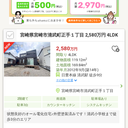
問合せください♪
宮崎県宮崎市清武町正手１丁目 2,580万円 4LDK
2,580
万円
間取り
4LDK
2
建物面積
119.12m
2
土地面積
169.84m
築年月
2012年9月(築14年)
日豊本線 清武駅 徒歩9分
その他の交通
宮崎県宮崎市清武町正手１丁目
2階建て
南道路
駐車場あり
駐車3台
カウンターキッチン
システムキッチン
状態良好のオール電化住宅♪外壁塗装済みです！清武小学校まで徒
歩3分のエリア