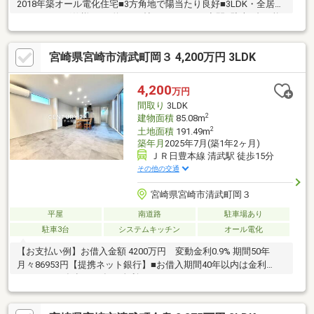
2018年築オール電化住宅■3方角地で陽当たり良好■3LDK・全居室
フローリング仕様■LDK約16.35帖のゆとりある空間■駐車2台可能
■清武小学校まで約909m、清武中学校まで約1290m■清武クロス
モールまで約604m■ジョイフル・マックスバリュ・すきや・マク
宮崎県宮崎市清武町岡３ 4,200万円 3LDK
ドナルド・ミスタードーナツ・居酒屋が徒歩圏内■市街地へのア
クセスも良好な人気の清武町正手エリア■築8年のため室内状態も
良好で、そのままお住まいいただけます。太陽光発電による経済
4,200
万円
性と利便性を兼ね備えたおすすめの一邸です。
間取り
3LDK
2
建物面積
85.08m
2
土地面積
191.49m
築年月
2025年7月(築1年2ヶ月)
ＪＲ日豊本線 清武駅 徒歩15分
その他の交通
宮崎県宮崎市清武町岡３
平屋
南道路
駐車場あり
駐車3台
システムキッチン
オール電化
【お支払い例】お借入金額 4200万円 変動金利0.9% 期間50年
月々86953円【提携ネット銀行】■お借入期間40年以内は金利
0.82%～■40年超～50年は金利0.9％～！