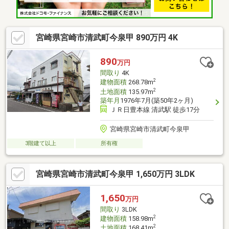
宮崎県宮崎市清武町今泉甲 890万円 4K
890
万円
間取り
4K
2
建物面積
268.78m
2
土地面積
135.97m
築年月
1976年7月(築50年2ヶ月)
ＪＲ日豊本線 清武駅 徒歩17分
宮崎県宮崎市清武町今泉甲
3階建て以上
所有権
宮崎県宮崎市清武町今泉甲 1,650万円 3LDK
1,650
万円
間取り
3LDK
2
建物面積
158.98m
2
土地面積
168.41m