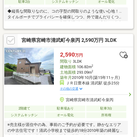
駐車2台
システムキッチン
オール電化
◆縦長な間取りなのに、コの字型の間取りのような使い心地！…
タイルポーチでプライバシーを確保しつつ、外で遊んだりくつろ
いだりすることができます。◆駐車場3台可能！…ご家族で2台車
を使用していても、来客用で1台停めることができます。◆高台
の閑静な住宅街に立地！…災害の心配が少なく、静かな環境なの
宮崎県宮崎市清武町今泉丙 2,590万円 3LDK
で安心して暮らすことができます。◆南向きに立地！…南側に道
路があるので、日当たり抜群です。◆居室5.2帖！…一般的な建売
住宅と比べると、居室が少し広いです。お子様のお部屋も広々と
2,590
万円
お使いいただけます。
間取り
3LDK
2
建物面積
106.82m
2
土地面積
293.09m
築年月
2010年10月(築15年11ヶ月)
ＪＲ日豊本線 清武駅 徒歩25分
その他の交通
宮崎県宮崎市清武町今泉丙
2階建て
駐車場あり
駐車3台
システムキッチン
オール電化
所有権
※売主様が居住中の為、事前のご予約が必要です。静かなエリア
の中古住宅です！清武小学校まで徒歩約18分2010年築の綺麗な中
古住宅！収納を豊富に完備！子育て世帯も安心の収納力です(^^♪