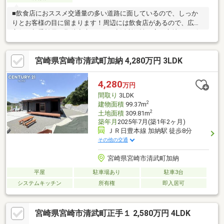
■飲食店におススメ交通量の多い道路に面しているので、しっか
りとお客様の目に留まります！周辺には飲食店があるので、広告
宣伝の相乗効果も期待出来ます！■生活利便性の高い立地コンビ
ニ、スーパーまで徒歩5分圏内♪清武駅まで徒歩15分！宮崎市内へ
のアクセスも楽々です！また、食料品店や医療品、飲食店や日用
宮崎県宮崎市清武町加納 4,280万円 3LDK
品店など様々な店舗が入ったショッピングモール『ベアーズモー
ル清武』までは車でわずか5分の場所です！日常のお買い物はもち
ろん、休日の遊びまで叶えられる場所に近く住みやすさは抜群の
4,280
万円
環境です！
間取り
3LDK
2
建物面積
99.37m
2
土地面積
309.81m
築年月
2025年7月(築1年2ヶ月)
ＪＲ日豊本線 加納駅 徒歩8分
その他の交通
宮崎県宮崎市清武町加納
平屋
駐車場あり
駐車3台
システムキッチン
所有権
即入居可
宮崎県宮崎市清武町正手１ 2,580万円 4LDK