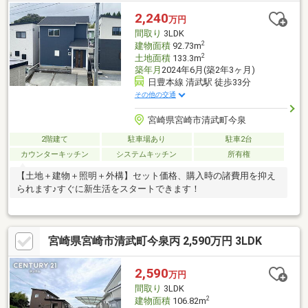
2,240
万円
間取り
3LDK
2
建物面積
92.73m
2
土地面積
133.3m
築年月
2024年6月(築2年3ヶ月)
日豊本線 清武駅 徒歩33分
その他の交通
宮崎県宮崎市清武町今泉
2階建て
駐車場あり
駐車2台
カウンターキッチン
システムキッチン
所有権
【土地＋建物＋照明＋外構】セット価格、購入時の諸費用を抑え
られます♪すぐに新生活をスタートできます！
宮崎県宮崎市清武町今泉丙 2,590万円 3LDK
2,590
万円
間取り
3LDK
2
建物面積
106.82m