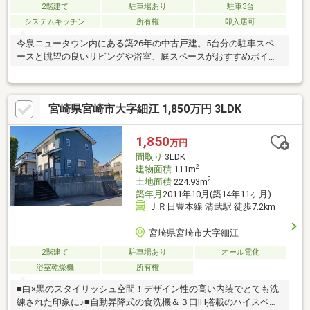
2階建て
駐車場あり
駐車3台
システムキッチン
所有権
即入居可
今泉ニュータウン内にある築26年の中古戸建。5台分の駐車スペ
ースと眺望の良いリビングや浴室、庭スペースがおすすめポイン
トです。
宮崎県宮崎市大字細江 1,850万円 3LDK
1,850
万円
間取り
3LDK
2
建物面積
111m
2
土地面積
224.93m
築年月
2011年10月(築14年11ヶ月)
ＪＲ日豊本線 清武駅 徒歩7.2km
宮崎県宮崎市大字細江
2階建て
駐車場あり
オール電化
浴室乾燥機
所有権
■白×黒のスタイリッシュ空間！デザイン性の高い内装でとても洗
練された印象に♪■自動昇降式の食洗機＆３口IH搭載のハイスペッ