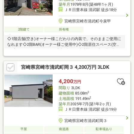
築年月
1978年8月(築48年1ヶ月)
ＪＲ日豊本線 清武駅 徒歩18分
宮崎県宮崎市清武町今泉甲
2階建て
所有権
◇1階店舗(空き)オーナー様こだわりの内装で、そのままご使用に
なれます◇2階BAR(オーナー様ご使用中)◇2階居住スペース(空
き)◇ファミリーマートまで徒歩3分、JR清武駅まで車で約5分で
す＼全国900店舗のセンチュリー21／専門性と丁寧迅速な顧客対
応を心がけています。税務相談、ローン相談・リースバックなど
宮崎県宮崎市清武町岡３ 4,200万円 3LDK
不動産にまつわるあらゆるご相談に対応いたします♪お気軽にお問
い合わせください♪
4,200
万円
間取り
3LDK
2
建物面積
85.08m
2
土地面積
191.49m
築年月
2025年7月(築1年2ヶ月)
ＪＲ日豊本線 清武駅 徒歩19分
宮崎県宮崎市清武町岡３
平屋
南道路
駐車場あり