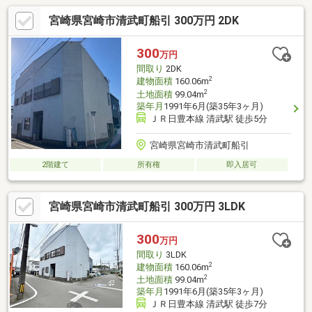
宮崎県宮崎市清武町船引 300万円 2DK
300
万円
間取り
2DK
2
建物面積
160.06m
2
土地面積
99.04m
築年月
1991年6月(築35年3ヶ月)
ＪＲ日豊本線 清武駅 徒歩5分
宮崎県宮崎市清武町船引
2階建て
所有権
即入居可
宮崎県宮崎市清武町船引 300万円 3LDK
300
万円
間取り
3LDK
2
建物面積
160.06m
2
土地面積
99.04m
築年月
1991年6月(築35年3ヶ月)
ＪＲ日豊本線 清武駅 徒歩7分