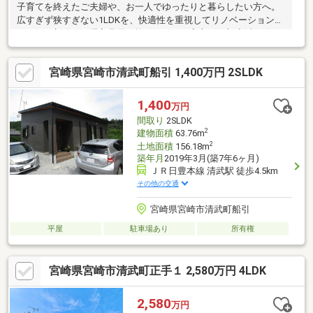
子育てを終えたご夫婦や、お一人でゆったりと暮らしたい方へ。
広すぎず狭すぎない1LDKを、快適性を重視してリノベーションし
ました。新築より購入費用を抑えながら、安心して新生活を始め
られる住まいです。住まいは毎日を過ごす場所だからこそ、数字
だけでは分からない心地よさがあります。写真では伝わらない空
宮崎県宮崎市清武町船引 1,400万円 2SLDK
間の広がりや質感を、ぜひ現地でご体感ください。きっと「ここ
で暮らしたい」と思える住まいに出会えるはずです。
1,400
万円
間取り
2SLDK
2
建物面積
63.76m
2
土地面積
156.18m
築年月
2019年3月(築7年6ヶ月)
ＪＲ日豊本線 清武駅 徒歩4.5km
その他の交通
宮崎県宮崎市清武町船引
平屋
駐車場あり
所有権
宮崎県宮崎市清武町正手１ 2,580万円 4LDK
2,580
万円