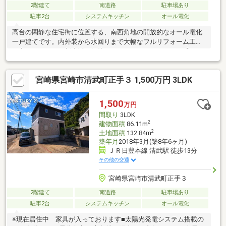
2階建て
南道路
駐車場あり
駐車2台
システムキッチン
オール電化
高台の閑静な住宅街に位置する、南西角地の開放的なオール電化
一戸建てです。内外装から水回りまで大幅なフルリフォーム工事
が完了しており、新生活を気持ちよくスタートできます。【おす
すめポイント】■料理が楽しくなるＩＨ・食洗機付きシステムキ
ッチン■浴室乾燥機やオートバスなど快適な設備が充実■全居室収
宮崎県宮崎市清武町正手３ 1,500万円 3LDK
納スペース付きでお部屋すっきり■敷地内に最大５台の駐車が可
能（並列可）隣には公園があり、スーパーやコンビニ、学校も徒
歩圏内に揃う好立地！水害リスクの低い安心の高台で、ゆとりあ
1,500
万円
る暮らしを叶えませんか。随時ご内覧可能です！
間取り
3LDK
2
建物面積
86.11m
2
土地面積
132.84m
築年月
2018年3月(築8年6ヶ月)
ＪＲ日豊本線 清武駅 徒歩13分
その他の交通
宮崎県宮崎市清武町正手３
2階建て
南道路
駐車場あり
駐車2台
システムキッチン
オール電化
※現在居住中 家具が入っております■太陽光発電システム搭載の