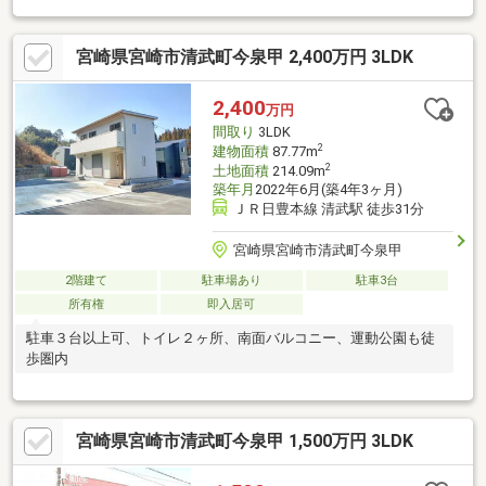
変更、床材張り替え、シューズボックス交換、クロス張替え、建
具交換●外構・外装駐車場拡張、屋根塗装、外壁塗装、下水道接
宮崎県宮崎市清武町今泉甲 2,400万円 3LDK
続●耐震補強工事予定
2,400
万円
間取り
3LDK
2
建物面積
87.77m
2
土地面積
214.09m
築年月
2022年6月(築4年3ヶ月)
ＪＲ日豊本線 清武駅 徒歩31分
宮崎県宮崎市清武町今泉甲
2階建て
駐車場あり
駐車3台
所有権
即入居可
駐車３台以上可、トイレ２ヶ所、南面バルコニー、運動公園も徒
歩圏内
宮崎県宮崎市清武町今泉甲 1,500万円 3LDK