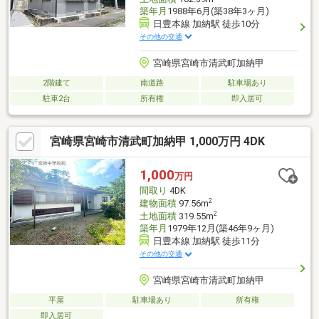
築年月
1988年6月(築38年3ヶ月)
日豊本線 加納駅 徒歩10分
その他の交通
宮崎県宮崎市清武町加納甲
2階建て
南道路
駐車場あり
駐車2台
所有権
即入居可
宮崎県宮崎市清武町加納甲 1,000万円 4DK
1,000
万円
間取り
4DK
2
建物面積
97.56m
2
土地面積
319.55m
築年月
1979年12月(築46年9ヶ月)
日豊本線 加納駅 徒歩11分
その他の交通
宮崎県宮崎市清武町加納甲
平屋
駐車場あり
所有権
即入居可