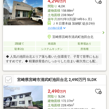
4,290
万円
間取り
4LDK
2
建物面積
158.88m
2
土地面積
238.96m
築年月
2012年3月(築14年6ヶ月)
ＪＲ日豊本線 加納駅 徒歩29分
その他の交通
宮崎県宮崎市清武町池田台北
2階建て
南道路
駐車場あり
駐車2台
システムキッチン
所有権
◆ 人気の池田台北エリア落ち着いた住環境で、子育て世帯にもお
すすめです。◆ 軽量鉄骨造のしっかりした住まい耐久性にも配慮
された住宅です。◆ 広々とした敷地が魅力ゆとりある空間で快適
に暮らせます。◆ 駐車2～3台可能来客時や複数台所有のご家庭に
も便利。◆ 設備充実の中古住宅暮らしやすさに配慮された住まい
宮崎県宮崎市清武町池田台北 2,490万円 5LDK
です。◆ バス停徒歩約1分の利便性通勤・通学にも便利な立地。
2,490
万円
間取り
5LDK
2
建物面積
172.37m
2
土地面積
228.45m