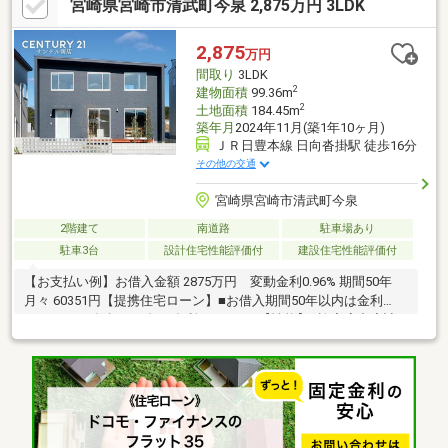
宮崎県宮崎市清武町今泉 2,875万円 3LDK
2,875
万円
間取り
3LDK
2
建物面積
99.36m
2
土地面積
184.45m
築年月
2024年11月(築1年10ヶ月)
ＪＲ日豊本線 日向沓掛駅 徒歩16分
その他の交通
宮崎県宮崎市清武町今泉
2階建て
南道路
駐車場あり
駐車3台
設計住宅性能評価付
建設住宅性能評価付
【お支払い例】お借入金額 2875万円 変動金利0.96% 期間50年
月々 60351円【提携住宅ローン】■お借入期間50年以内は金利
0.96%～■35年超～40年は金利0.81%～！【性能】■許容応力度計
算を用いた、より高いレベルの耐震等級3耐震性能で、地震保険料
もおトクに!■断熱等級5ZEH基準の断熱性能の省エネ住宅！月々の
光熱費もぐっと節約 !■長期優良住宅国が認めた高性能住宅。固定
資産税の減税が一般住宅より2年長く受けられる住まい。■省令準
耐火構造延焼を防ぐ性能で、万が一の火災にも強い安心の住ま
い。火災保険料もおトクに!