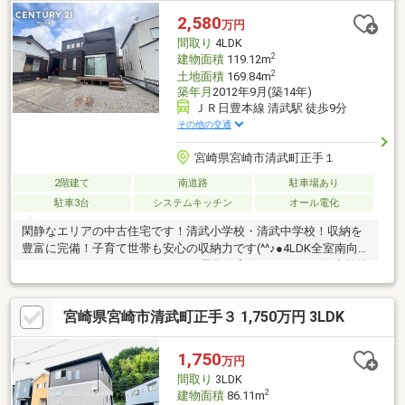
2,580
万円
間取り
4LDK
2
建物面積
119.12m
2
土地面積
169.84m
築年月
2012年9月(築14年)
ＪＲ日豊本線 清武駅 徒歩9分
その他の交通
宮崎県宮崎市清武町正手１
2階建て
南道路
駐車場あり
駐車3台
システムキッチン
オール電化
閑静なエリアの中古住宅です！清武小学校・清武中学校！収納を
豊富に完備！子育て世帯も安心の収納力です(^^♪●4LDK全室南向
き●IHクッキングヒーター●オール電化住宅(エコキュート)●小学校
徒歩3分●エコキュート交換済み(約3年前)●外壁塗装済みセンチュ
リー21サンテル南店までお気軽にお問い合わせください。0985-
宮崎県宮崎市清武町正手３ 1,750万円 3LDK
85-3106
1,750
万円
間取り
3LDK
2
建物面積
86.11m