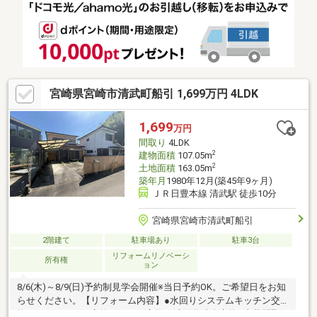
宮崎県宮崎市清武町船引 1,699万円 4LDK
1,699
万円
間取り
4LDK
2
建物面積
107.05m
2
土地面積
163.05m
築年月
1980年12月(築45年9ヶ月)
ＪＲ日豊本線 清武駅 徒歩10分
宮崎県宮崎市清武町船引
2階建て
駐車場あり
駐車3台
リフォームリノベーシ
所有権
ョン
8/6(木)～8/9(日)予約制見学会開催※当日予約OK。ご希望日をお知
らせください。【リフォーム内容】●水回りシステムキッチン交
換、ユニットバス交換、トイレ交換、洗面化粧台交換●内装間取