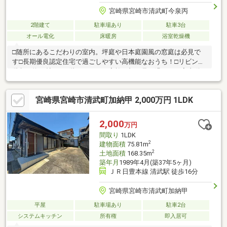
宮崎県宮崎市清武町今泉丙
2階建て
駐車場あり
駐車3台
オール電化
床暖房
浴室乾燥機
□随所にあるこだわりの室内。坪庭や日本庭園風の窓庭は必見で
す□長期優良認定住宅で過ごしやすい高機能なおうち！□リビング
階段や約17帖ある2階ロフトなど家族の顔を見て過ごせる室内動
線□キッチンはタカラスタンダードのレミューを採用。ハイグレ
ードかつ使用しやすい□トイレにもエコカラットを一面に使用！
宮崎県宮崎市清武町加納甲 2,000万円 1LDK
匂いや湿気の抑制効果で家事も楽に□駐車場は最大4台！お客様も
十分に呼べます□床暖房を採用。足元からくる冬の寒さも心配な
し
2,000
万円
間取り
1LDK
2
建物面積
75.81m
2
土地面積
168.35m
築年月
1989年4月(築37年5ヶ月)
ＪＲ日豊本線 清武駅 徒歩16分
宮崎県宮崎市清武町加納甲
平屋
駐車場あり
駐車2台
システムキッチン
所有権
即入居可