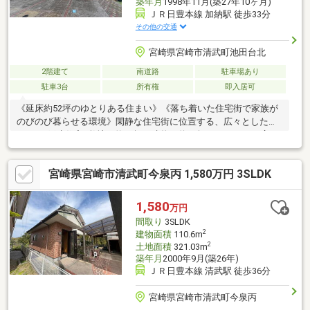
築年月
1998年11月(築27年10ヶ月)
ＪＲ日豊本線 加納駅 徒歩33分
その他の交通
宮崎県宮崎市清武町池田台北
2階建て
南道路
駐車場あり
駐車3台
所有権
即入居可
《延床約52坪のゆとりある住まい》《落ち着いた住宅街で家族が
のびのび暮らせる環境》閑静な住宅街に位置する、広々とした
5LDKの戸建住宅♪敷地は約69坪、建物は約52坪とゆとりある広さ
が魅力です。部屋数も多く、大家族や二世帯同居を検討されてい
る方にもおすすめの住まいです。自宅隣地に約300坪の敷地もあ
宮崎県宮崎市清武町今泉丙 1,580万円 3SLDK
り、この本体価格に含まれています♪【オススメ】部屋数の多い住
宅をお探しの方大家族・二世帯での暮らしを検討している方落ち
着いた住宅街で生活したい方敷地と建物にゆとりのある戸建を希
1,580
万円
望する方「クリーン池田台」バス停まで徒歩約5分通勤・通学やお
間取り
3SLDK
出かけの際にも利用しやすい立地！
2
建物面積
110.6m
2
土地面積
321.03m
築年月
2000年9月(築26年)
ＪＲ日豊本線 清武駅 徒歩36分
宮崎県宮崎市清武町今泉丙