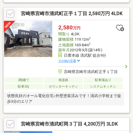
宮崎県宮崎市清武町正手１丁目 2,580万円 4LDK
2,580
万円
間取り
4LDK
2
建物面積
119.12m
2
土地面積
169.84m
築年月
2012年9月(築14年)
日豊本線 清武駅 徒歩9分
その他の交通
宮崎県宮崎市清武町正手１丁目
2階建て
南道路
駐車場あり
駐車3台
カウンターキッチン
システムキッチン
状態良好のオール電化住宅♪外壁塗装済みです！清武小学校まで徒
歩3分のエリア
宮崎県宮崎市清武町岡３丁目 4,200万円 3LDK