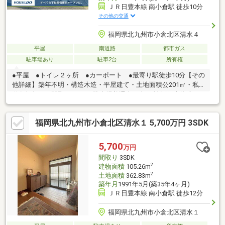
ＪＲ日豊本線 南小倉駅 徒歩10分
その他の交通
福岡県北九州市小倉北区清水４
平屋
南道路
都市ガス
駐車場あり
駐車2台
所有権
●平屋 ●トイレ２ヶ所 ●カーポート ●最寄り駅徒歩10分【その
他詳細】築年不明・構造木造・平屋建て・土地面積公201㎡・私
道負担無し・間取り4LDK・駐車場普通車２台・所有権/市街化/60-
200・第一種住居地域・原野/一部山林/傾斜地・接道なし・設備上
水道・下水道・都市ガス・現況空き●JR南小倉駅 約797ｍ（徒歩
福岡県北九州市小倉北区清水１ 5,700万円 3SDK
10分）●西鉄バス「清水町」停 約440ｍ（徒歩6分）●清水小学
校 約619ｍ（徒歩8分）●篠崎中学校 約1100ｍ（徒歩14分）●
セブンイレブン小倉清水３丁目店 約606ｍ（徒歩8分）●ダイレ
5,700
万円
ックス真鶴店 約869ｍ（徒歩11分）
間取り
3SDK
2
建物面積
105.26m
2
土地面積
362.83m
築年月
1991年5月(築35年4ヶ月)
ＪＲ日豊本線 南小倉駅 徒歩12分
福岡県北九州市小倉北区清水１