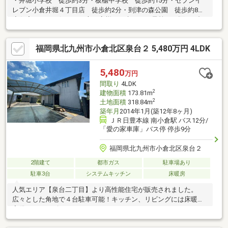
・井堀小学校 徒歩約3分・板櫃中学校 徒歩約15分・セブンイ
レブン小倉井堀４丁目店 徒歩約2分・到津の森公園 徒歩約8分
◆住宅ローンが気になる方お客様のお考えやご予算、お悩み、疑
問点等、お聞かせ下さい。お客様に合った無理のない方法をご提
案をさせて頂きます。◆リフォームして住みたい方当社には建築
福岡県北九州市小倉北区泉台２ 5,480万円 4LDK
事業部があり、自社施工でリフォームも承っております。物件の
ご紹介→住宅ローンのお手続き→購入→リフォームという一連の
動きをワンストップで出来るので、色々な窓口にお問い合わせす
5,480
万円
る手間が省けます。責任をもってアフターフォローまでご対応い
間取り
4LDK
たしますので、安心してお住まいいただけます！
2
建物面積
173.81m
2
土地面積
318.84m
築年月
2014年1月(築12年8ヶ月)
ＪＲ日豊本線 南小倉駅 バス12分/
「愛の家車庫」バス停 停歩9分
福岡県北九州市小倉北区泉台２
2階建て
都市ガス
駐車場あり
駐車3台
システムキッチン
床暖房
人気エリア【泉台二丁目】より高性能住宅が販売されました。
広々とした角地で４台駐車可能！キッチン、リビングには床暖房
完備。シューズインクローゼット、ウォークインクローゼットも
あり。ファミリーには最適の４ＬＤＫ。是非ご内覧されてみて下