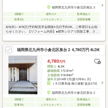
福岡県北九州市小倉北区南丘３
2階建て
都市ガス
駐車場あり
駐車2台
システムキッチン
浴室乾燥機
8/6(木)～8/9(日)予約制見学会開催※当日予約OK。ご希望日をお知
らせください。【リフォーム内容】●標準シロアリ防除工事、ク
リーニング●外構・外装屋根塗装、外壁塗装、庭木伐採●水回りシ
ステムキッチン交換、ユニットバス交換、トイレ交換、洗面化粧
台交換●内装間取変更、玄関扉交換、床材上張り、クロス張替え●
福岡県北九州市小倉北区泉台２ 4,780万円 4LDK
その他設備給湯器交換、インターホン設置、火災警報器設置、照
明器具交換【おすすめポイント】・本物件は条件により住宅ロー
ン減税が適用されます。・雨漏り、構造上主要な部分の欠陥や・
4,780
万円
腐食、給排水管の故障や漏水についてお引渡しより２年間保証・
間取り
4LDK
シロアリ防除工事
2
建物面積
173.81m
2
土地面積
318.84m
築年月
2014年1月(築12年8ヶ月)
ＪＲ日豊本線 南小倉駅 徒歩27分
福岡県北九州市小倉北区泉台２
2階建て
都市ガス
駐車場あり
駐車3台
システムキッチン
浴室乾燥機