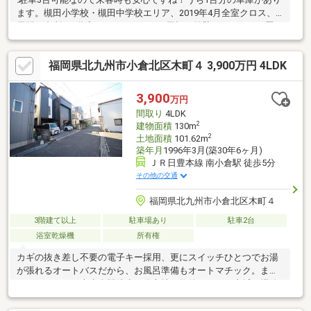
ます。槻田小学校・槻田中学校エリア、2019年4月全室クロス、
居間・台所・1階廊下フローリング、屋根、外壁リフォーム、畳・
襖貼替実施、2013年10月給湯器交換。
□□━━━━━━━━━━━━━━━━━━━━営業時間 10時～
福岡県北九州市小倉北区木町４ 3,900万円 4LDK
16時（休：水曜日、第2、3火曜日） この時間帯はお電話でのお問
い合わせがスムーズにご案内できます。右下の電話ボタンをタッ
チ！もしくはお気軽にお電話ください ＞＞＞0120-210-
3,900
万円
393━━━━━━━━━━━━━━━━━━━━━━□□
間取り
4LDK
2
建物面積
130m
2
土地面積
101.62m
築年月
1996年3月(築30年6ヶ月)
ＪＲ日豊本線 南小倉駅 徒歩5分
その他の交通
福岡県北九州市小倉北区木町４
3階建て以上
駐車場あり
駐車2台
浴室乾燥機
所有権
カギの抜き差し不要の電子キー採用、更にスイッチひとつでお湯
が張れるオートバスだから、お風呂準備もオートマチック。また
アクセスのいい南小倉駅徒歩５分立地の物件で、その上拭き掃除
のみでお手入れ楽チンなＩＨクッキングヒーター採用なので、揚
げ物調理の跳ね油のお掃除も手間要らずです。ちなみに配膳がラ