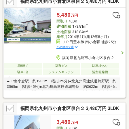
福岡県北九州市小倉北区泉台２ 5,480万円 4LDK
分）●思永中学校 約1800ｍ（徒歩23分）●ファミリーマート小倉
緑ヶ丘店 約68ｍ（徒歩1分）●サンリブ朝日ケ丘 約407ｍ（徒
歩6分）
5,480
万円
間取り
4LDK
2
建物面積
173.81m
2
土地面積
318.84m
築年月
2014年1月(築12年8ヶ月)
ＪＲ日豊本線 南小倉駅 徒歩25分
その他の交通
福岡県北九州市小倉北区泉台２
2階建て
都市ガス
駐車場あり
駐車3台
システムキッチン
浴室乾燥機
●JR南小倉駅 約1985m (徒歩25分)●北九州高速鉄道片野駅 約
3565m (徒歩45分)●北九州高速鉄道城野駅 約3622m (徒歩46
分)●西鉄バス『愛の家車庫』停 約662m (徒歩9分)●泉台小学
校 約1100m (徒歩14分)●篠崎中学校 約2200m (徒歩28分)●
ローソン 小倉高尾二丁目店 約715m (徒歩9分)●ダイレックス
福岡県北九州市小倉北区泉台２ 3,480万円 3LDK
真鶴店 約1200m (徒歩15分)
3,480
万円
間取り
3LDK