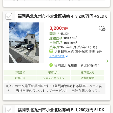
まで徒歩10分●トライアル小倉熊谷店まで徒歩17分
福岡県北九州市小倉北区篠崎４ 3,200万円 4SLDK
3,200
万円
間取り
4SLDK
2
建物面積
108.47m
2
土地面積
168.46m
築年月
2020年10月(築5年11ヶ月)
ＪＲ日豊本線 南小倉駅 徒歩16分
その他の交通
福岡県北九州市小倉北区篠崎４
2階建て
都市ガス
駐車場あり
駐車3台
システムキッチン
浴室乾燥機
○タマホーム施工の築5年です！○並列3台停めれる駐車スペースあ
り！【当社自慢のワンストップサービス】・当社在籍スタッフは
リフォーム、ローンに関するエキスパート！・物件購入+リフォ
ーム費用もまとめてお見積り♪・住み替え先を探しながら、ご自宅
の売却が並行して行えます！・もちろん査定も無料です♪【ライフ
福岡県北九州市小倉北区篠崎５ 1,280万円 5LDK
スタイルに合わせた物件探し】・土日祝/18時以降/1件～複数件の