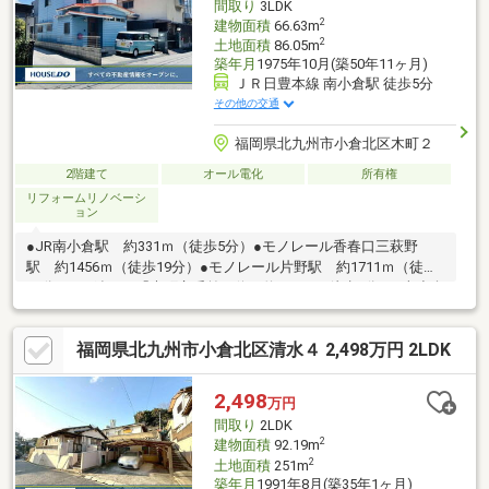
間取り
3LDK
2
建物面積
66.63m
2
土地面積
86.05m
築年月
1975年10月(築50年11ヶ月)
ＪＲ日豊本線 南小倉駅 徒歩5分
その他の交通
福岡県北九州市小倉北区木町２
2階建て
オール電化
所有権
リフォームリノベーシ
ョン
●JR南小倉駅 約331ｍ（徒歩5分）●モノレール香春口三萩野
駅 約1456ｍ（徒歩19分）●モノレール片野駅 約1711ｍ（徒歩
22分）●西鉄バス「木町交番前」停 約152ｍ（徒歩2分）●南小倉
小学校 約415ｍ（徒歩6分）●南小倉中学校 約1200ｍ（徒歩15
分）●セブンイレブン小倉木町店 約389ｍ（徒歩5分）●ザ・ビッ
福岡県北九州市小倉北区清水４ 2,498万円 2LDK
グ小倉原町店 約752ｍ（徒歩10分）
2,498
万円
間取り
2LDK
2
建物面積
92.19m
2
土地面積
251m
築年月
1991年8月(築35年1ヶ月)