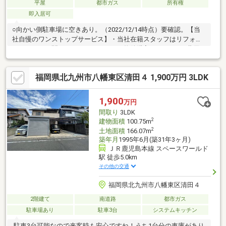
平屋
都市ガス
所有権
即入居可
○向かい側駐車場に空きあり。（2022/12/14時点）要確認。【当
社自慢のワンストップサービス】・当社在籍スタッフはリフォー
ム、ローンに関するエキスパート！・物件購入+リフォーム費用
もまとめてお見積り♪・住み替え先を探しながら、ご自宅の売却が
並行して行えます！・もちろん査定も無料です♪【ライフスタイル
福岡県北九州市八幡東区清田４ 1,900万円 3LDK
に合わせた物件探し】・土日祝/18時以降/1件～複数件のご内覧も
大歓迎・ご自宅等への送迎も可能です！・当社未掲載物件もご案
内できます♪
1,900
万円
間取り
3LDK
2
建物面積
100.75m
2
土地面積
166.07m
築年月
1995年6月(築31年3ヶ月)
ＪＲ鹿児島本線 スペースワールド
駅 徒歩5.0km
その他の交通
福岡県北九州市八幡東区清田４
2階建て
南道路
都市ガス
駐車場あり
駐車3台
システムキッチン
.駐車3台可能なので来客時も安心ですね！うち1台分の車庫があり