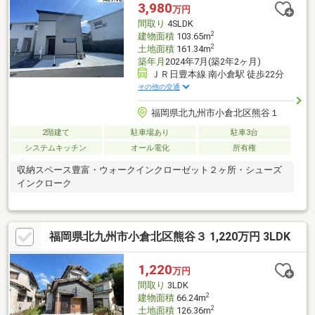
す！・当社未掲載物件もご案内できます♪
3,980
万円
間取り
4SLDK
2
建物面積
103.65m
2
土地面積
161.34m
築年月
2024年7月(築2年2ヶ月)
ＪＲ日豊本線 南小倉駅 徒歩22分
その他の交通
福岡県北九州市小倉北区熊谷１
2階建て
駐車場あり
駐車3台
システムキッチン
オール電化
所有権
収納スペース豊富・ウォークインクローゼット２ヶ所・シューズ
インクローク
福岡県北九州市小倉北区熊谷３ 1,220万円 3LDK
1,220
万円
間取り
3LDK
2
建物面積
66.24m
2
土地面積
126.36m