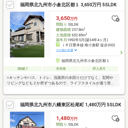
福岡県北九州市小倉北区都１ 3,650万円 5SLDK
ショク一枝店 約244ｍ（徒歩4分）●セブンイレブン小倉井堀５
丁目店 587ｍ（徒歩8分）
3,650
万円
間取り
5SLDK
2
建物面積
257.8m
2
土地面積
652.85m
築年月
1992年5月(築34年4ヶ月)
ＪＲ日豊本線 南小倉駅 徒歩30分
その他の交通
福岡県北九州市小倉北区都１
2階建て
所有権
即入居可
○キッチンやバス、トイレ、洗面所の水回りだけでなく、玄関や
リビングなども２か所ずつあるので、ライフスタイルが違う世帯
でも快適な距離感で２世帯生活を楽しめます○芝生の緑と白い砂
利がモダンな雰囲気を演出してくれるお庭で、優雅なティータイ
ムが楽しめます○閑静な住宅街にある落ち着いた住環境です○小学
福岡県北九州市八幡東区松尾町 1,480万円 5SLDK
校は徒歩７分です☆毎日の通学に便利ですね【当社自慢のワンス
トップサービス】・当社在籍スタッフはリフォーム、ローンに関
するエキスパート！・物件購入+リフォーム費用もまとめてお見
1,480
万円
積り♪・住み替え先を探しながら、ご自宅の売却が並行して行えま
間取り
5SLDK
す！・もちろん査定も無料です♪