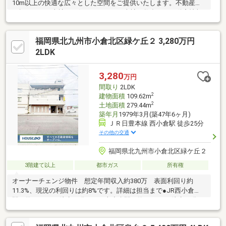
10m以上の快適な広々とした空間をご提供いたします。不動産を
お探しなら、当社にお任せください。当社は数多くの不動産情報
を取り扱っております。ぜひ当社での不動産探しをご検討くださ
い。
福岡県北九州市小倉北区緑ケ丘２ 3,280万円
2LDK
3,280
万円
間取り
2LDK
2
建物面積
109.62m
2
土地面積
279.44m
築年月
1979年3月(築47年6ヶ月)
ＪＲ日豊本線 西小倉駅 徒歩25分
その他の交通
福岡県北九州市小倉北区緑ケ丘２
3階建て以上
都市ガス
所有権
オーナーチェンジ物件 想定年間収入約380万 表面利回り約
11.3%、現況の利回りは約8%です。詳細は担当まで●JR西小倉
駅 約1951ｍ（徒歩25分）●JR南小倉駅 約2317ｍ（徒歩29分）
●JR九州工大前駅 約2404ｍ（徒歩31分）●西鉄バス「緑ケ丘一
丁目」停 約362ｍ（徒歩5分）●日明小学校 約815ｍ（徒歩11