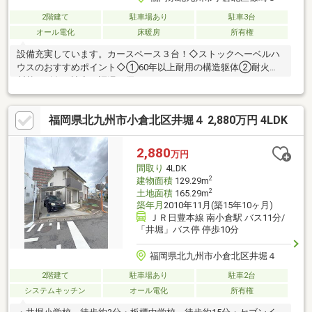
2階建て
駐車場あり
駐車3台
オール電化
床暖房
所有権
設備充実しています。カースペース３台！◇ストックヘーベルハ
ウスのおすすめポイント◇①60年以上耐用の構造躯体②耐火・
断熱・耐久・遮音・調湿に優れたALCコンクリート＝ヘーベルを
使用③リフォームしやすい設計対応性④明確なメンテナンスプ
ログラム⑤旭化成ホームズによる60年無償定期点検も継承
福岡県北九州市小倉北区井堀４ 2,880万円 4LDK
2,880
万円
間取り
4LDK
2
建物面積
129.29m
2
土地面積
165.29m
築年月
2010年11月(築15年10ヶ月)
ＪＲ日豊本線 南小倉駅 バス11分/
「井堀」バス停 停歩10分
福岡県北九州市小倉北区井堀４
2階建て
駐車場あり
駐車2台
システムキッチン
オール電化
所有権