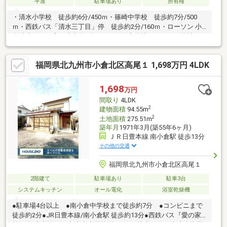
平屋
駐車場あり
所有権
・清水小学校 徒歩約6分/450ｍ・篠崎中学校 徒歩約7分/500
ｍ・西鉄バス「清水三丁目」停 徒歩約2分/160ｍ・ローソン 小
倉清水二丁目店 徒歩約5分/350ｍ・住宅用地やアパート用地とし
てもOK！◆自分好みにリフォームしたい方当社には建築事業部が
あり、自社施工でリフォームも承っております♪物件のご紹介→住
福岡県北九州市小倉北区高尾１ 1,698万円 4LDK
宅ローンのお手続き→購入→リフォームという一連の動きをワン
ストップで出来るので、色々な窓口にお問い合わせする手間が省
けます。責任をもってアフターフォローまでご対応いたしますの
1,698
万円
で、安心してお住まいいただけますよ。
間取り
4LDK
2
建物面積
94.55m
2
土地面積
275.51m
築年月
1971年3月(築55年6ヶ月)
ＪＲ日豊本線 南小倉駅 徒歩13分
その他の交通
福岡県北九州市小倉北区高尾１
2階建て
駐車場あり
駐車3台
システムキッチン
オール電化
浴室乾燥機
●駐車場4台以上 ●南小倉中学校まで徒歩約7分 ●コンビニまで
徒歩約2分●JR日豊本線/南小倉駅 徒歩約13分●西鉄バス『愛の家
前』停 徒歩約8分●南小倉小学校 約1195m(徒歩15分)●南小倉中学