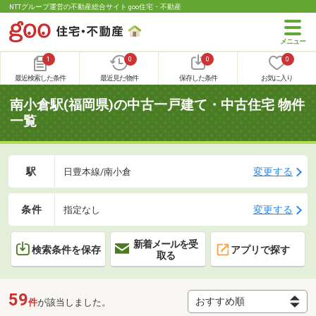
NTTグループ運営の不動産総合サイト goo住宅・不動産
1
0
0
0
最近検索した条件
最近見た物件
保存した条件
お気に入り
南小倉駅(福岡県)の中古一戸建て・中古住宅 物件
一覧
駅
変更する
日豊本線/南小倉
条件
変更する
指定なし
新着メールを受
検索条件を保存
アプリで探す
取る
59
件
が該当しました。