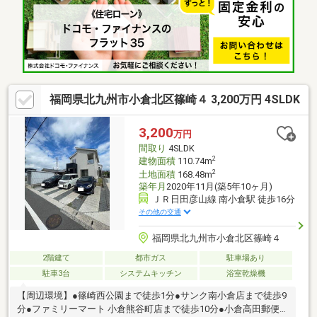
（徒歩6分）ハウスドゥ小倉南では自社でリフォームも承ります！
ご購入から施工までワンストップでラクラク♪セットでローンにす
ると支払い負担の少ないリフォームプランも是非、ご検討くださ
い♪
福岡県北九州市小倉北区篠崎４ 3,200万円 4SLDK
3,200
万円
間取り
4SLDK
2
建物面積
110.74m
2
土地面積
168.48m
築年月
2020年11月(築5年10ヶ月)
ＪＲ日田彦山線 南小倉駅 徒歩16分
その他の交通
福岡県北九州市小倉北区篠崎４
2階建て
都市ガス
駐車場あり
駐車3台
システムキッチン
浴室乾燥機
【周辺環境】●篠崎西公園まで徒歩1分●サンク南小倉店まで徒歩9
分●ファミリーマート 小倉熊谷町店まで徒歩10分●小倉高田郵便局