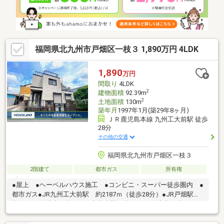
ォーム費用もまとめてお見積り♪・住み替え先を探しながら、ご自
宅の売却が並行して行えます！・もちろん査定も無料♪
福岡県北九州市戸畑区一枝３ 1,890万円 4LDK
1,890
万円
間取り
4LDK
2
建物面積
92.39m
2
土地面積
130m
築年月
1997年1月(築29年8ヶ月)
ＪＲ鹿児島本線 九州工大前駅 徒歩
28分
その他の交通
福岡県北九州市戸畑区一枝３
2階建て
都市ガス
所有権
●屋上 ●ヘーベルハウス施工 ●コンビニ・スーパー徒歩圏内 ●
都市ガス●JR九州工大前駅 約2187ｍ（徒歩28分）●JR戸畑駅
約2849ｍ（徒歩36分）●JR南小倉駅 約3001ｍ（徒歩38分）●西
鉄バス「一枝小学校前」停 約408ｍ（徒歩6分）●一枝小学校
約362ｍ（徒歩5分）●中原中学校 約1200ｍ（徒歩15分）●マル