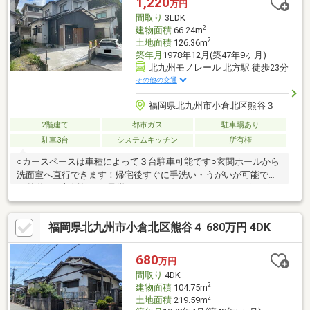
1,220
万円
間取り
3LDK
2
建物面積
66.24m
2
土地面積
126.36m
築年月
1978年12月(築47年9ヶ月)
北九州モノレール 北方駅 徒歩23分
その他の交通
福岡県北九州市小倉北区熊谷３
2階建て
都市ガス
駐車場あり
駐車3台
システムキッチン
所有権
○カースペースは車種によって３台駐車可能です○玄関ホールから
洗面室へ直行できます！帰宅後すぐに手洗い・うがいが可能です
☆外遊びや部活後のお子様はそのままバスルームへ！リビングに
汚れを持ち込まない嬉しい動線です○閑静な住宅街にある落ち着
いた住環境です○小学校は徒歩８分と毎日の通学に便利です【当
福岡県北九州市小倉北区熊谷４ 680万円 4DK
社自慢のワンストップサービス】・当社在籍スタッフはリフォー
ム、ローンに関するエキスパート！・物件購入+リフォーム費用
もまとめてお見積り♪・住み替え先を探しながら、ご自宅の売却が
680
万円
並行して行えます！・もちろん査定も無料です♪
間取り
4DK
2
建物面積
104.75m
2
土地面積
219.59m