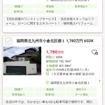
2階建て
南道路
駐車場あり
駐車2台
所有権
【当社自慢のワンストップサービス】・当社在籍スタッフはリフ
ォーム、ローンに関するエキスパート！・物件購入+リフォーム
費用もまとめてお見積り♪・住み替え先を探しながら、ご自宅の売
却が並行して行えます！・もちろん査定も無料です♪
福岡県北九州市小倉北区都１ 1,780万円 6SDK
1,780
万円
間取り
6SDK
2
建物面積
142.76m
2
土地面積
401.58m
築年月
1976年2月(築50年7ヶ月)
ＪＲ日豊本線 南小倉駅 徒歩25分
福岡県北九州市小倉北区都１
2階建て
南道路
都市ガス
駐車場あり
駐車2台
オール電化
生活の中では、欠かせない車を2台も駐車可能で便利です。間口