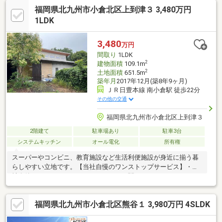
さい♪※掲載写真は、室内を見やすくするため、一部家具・家財等
福岡県北九州市小倉北区上到津３ 3,480万円
をCG加工により削除しております。現況と異なる場合は現況を優
先致します。
1LDK
3,480
万円
間取り
1LDK
2
建物面積
109.1m
2
土地面積
651.5m
築年月
2017年12月(築8年9ヶ月)
ＪＲ日豊本線 南小倉駅 徒歩22分
その他の交通
福岡県北九州市小倉北区上到津３
2階建て
駐車場あり
駐車3台
システムキッチン
オール電化
所有権
スーパーやコンビニ、教育施設など生活利便施設が身近に揃う暮
らしやすい立地です。【当社自慢のワンストップサービス】・当
社在籍スタッフはリフォーム、ローンに関するエキスパート！・
物件購入+リフォーム費用もまとめてお見積り♪・住み替え先を探
しながら、ご自宅の売却が並行して行えます！・もちろん査定も
福岡県北九州市小倉北区熊谷１ 3,980万円 4SLDK
無料です♪【ライフスタイルに合わせた物件探し】・土日祝/18時
以降/1件～複数件のご内覧も大歓迎・ご自宅等への送迎も可能で