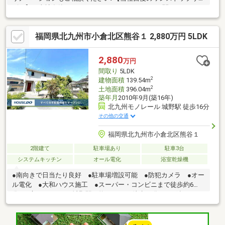
ビス】・当社在籍スタッフはリフォーム、ローンに関するエキス
パート！・物件購入+リフォーム費用もまとめてお見積り♪・住み
替え先を探しながら、ご自宅の売却が並行して行えます！・もち
福岡県北九州市小倉北区熊谷１ 2,880万円 5LDK
ろん査定も無料です♪【ライフスタイルに合わせた物件探し】・土
日祝/18時以降/1件～複数件のご内覧も大歓迎・ご自宅等への送迎
も可能です！・当社未掲載物件もご案内できます♪
2,880
万円
間取り
5LDK
2
建物面積
139.54m
2
土地面積
396.04m
築年月
2010年9月(築16年)
北九州モノレール 城野駅 徒歩16分
その他の交通
福岡県北九州市小倉北区熊谷１
2階建て
駐車場あり
駐車3台
システムキッチン
オール電化
浴室乾燥機
●南向きで日当たり良好 ●駐車場増設可能 ●防犯カメラ ●オー
ル電化 ●大和ハウス施工 ●スーパー・コンビニまで徒歩約6
分 ●庭●モノレール城野駅 約1230ｍ（徒歩16分）●西鉄バス
「宮田町」停 約421ｍ（徒歩6分）●南丘小学校 約852ｍ（徒歩
11分）●南小倉中学校 約1700ｍ（徒歩22分）●ファミリーマート
小倉熊谷町店 約440ｍ（徒歩6分）●サンク南小倉店 約432ｍ