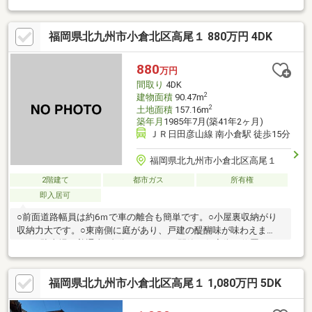
校 約550m(徒歩7分)●サンク小倉南店 約745m(徒歩10分)●ドラッ
グコスモス泉台店 約875m(徒歩11分)●Yショップ刀弥酒店 約
福岡県北九州市小倉北区高尾１ 880万円 4DK
95m(徒歩2分)●ローソン小倉高尾2丁目店 約535m(徒歩7分)ハウス
ドゥ小倉南では自社でリフォームも承ります！ご購入から施工ま
でワンストップでラクラク♪セットでローンにすると支払い負担の
880
万円
少ないリフォームプランも是非、ご検討ください♪
間取り
4DK
2
建物面積
90.47m
2
土地面積
157.16m
築年月
1985年7月(築41年2ヶ月)
ＪＲ日田彦山線 南小倉駅 徒歩15分
福岡県北九州市小倉北区高尾１
2階建て
都市ガス
所有権
即入居可
○前面道路幅員は約6ｍで車の離合も簡単です。○小屋裏収納がり
収納力大です。○東南側に庭があり、戸建の醍醐味が味わえま
す。○駐車場は普通車1台分あります。○閑静な住宅街に位置して
います。
福岡県北九州市小倉北区高尾１ 1,080万円 5DK