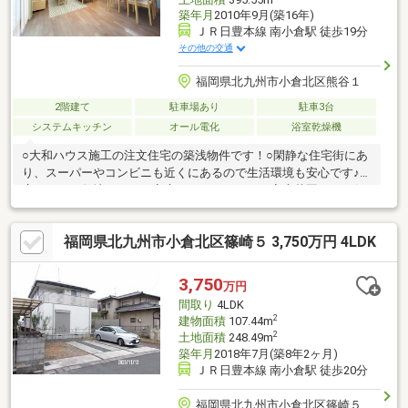
築年月
2010年9月(築16年)
ＪＲ日豊本線 南小倉駅 徒歩19分
その他の交通
福岡県北九州市小倉北区熊谷１
2階建て
駐車場あり
駐車3台
システムキッチン
オール電化
浴室乾燥機
○大和ハウス施工の注文住宅の築浅物件です！○閑静な住宅街にあ
り、スーパーやコンビニも近くにあるので生活環境も安心です♪○
広々とした敷地なのでご家庭でバーベキューや家庭菜園なども行
えます！！○現状敷地内屋根有駐車場3台可！！（増設可）【当社
自慢のワンストップサービス】・当社在籍スタッフはリフォー
福岡県北九州市小倉北区篠崎５ 3,750万円 4LDK
ム、ローンに関するエキスパート！・物件購入+リフォーム費用
もまとめてお見積り♪・住み替え先を探しながら、ご自宅の売却が
並行して行えます！・もちろん査定も無料です♪【ライフスタイル
3,750
万円
に合わせた物件探し】・土日祝/18時以降/1件～複数件のご内覧も
間取り
4LDK
大歓迎・ご自宅等への送迎も可能です！
2
建物面積
107.44m
2
土地面積
248.49m
築年月
2018年7月(築8年2ヶ月)
ＪＲ日豊本線 南小倉駅 徒歩20分
福岡県北九州市小倉北区篠崎５