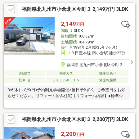
福岡県北九州市小倉北区今町３ 2,149万円 3LDK
2,149
万円
間取り
3LDK
2
建物面積
108.32m
2
土地面積
164.79m
築年月
1991年2月(築35年7ヶ月)
ＪＲ日豊本線 南小倉駅 徒歩22分
福岡県北九州市小倉北区今町３
2階建て
都市ガス
駐車場あり
駐車3台
システムキッチン
浴室乾燥機
8/6(木)～8/9(日)予約制見学会開催※当日予約OK。ご希望日をお知
らせください。リフォーム済み住宅【リフォーム内容】●標準シ
ロアリ防除工事、クリーニング、鍵交換、雨漏り点検、設備点検
●外構・外装駐車場拡張、屋根塗装、外壁塗装、庭木伐採●水回り
システムキッチン交換、ユニットバス交換、トイレ交換、洗面化
福岡県北九州市小倉北区木町２ 2,200万円 3LDK
粧台交換【おすすめポイント】・本物件は条件により住宅ローン
減税が適用されます。・雨漏り、構造上主要な部分の欠陥や・腐
食、給排水管の故障や漏水についてお引渡しより２年間保証・シ
2,200
万円
ロアリ防除工事施工後5年間保