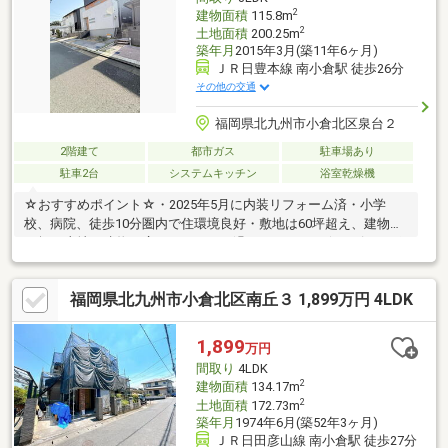
2
建物面積
115.8m
2
土地面積
200.25m
築年月
2015年3月(築11年6ヶ月)
ＪＲ日豊本線 南小倉駅 徒歩26分
その他の交通
福岡県北九州市小倉北区泉台２
2階建て
都市ガス
駐車場あり
駐車2台
システムキッチン
浴室乾燥機
☆おすすめポイント☆・2025年5月に内装リフォーム済・小学
校、病院、徒歩10分圏内で住環境良好・敷地は60坪超え、建物は
35坪で土地も建物も広々でゆったり過ごせそうです☆アピールポ
イント☆・弊社は、金融機関経験者が在籍しておりますので、住
宅ローン、事業資金、 その他、資金繰りい関して強みとしてお
福岡県北九州市小倉北区南丘３ 1,899万円 4LDK
ります！・住宅の探し方、その際の注意点等は案内を通じてお客
様に情報提供をしております。・融資に自信のない方も、その他
のお悩みごとも、気軽にご相談下さい！担当 髙田 080-1754-
1,899
万円
5641
間取り
4LDK
2
建物面積
134.17m
2
土地面積
172.73m
築年月
1974年6月(築52年3ヶ月)
ＪＲ日田彦山線 南小倉駅 徒歩27分