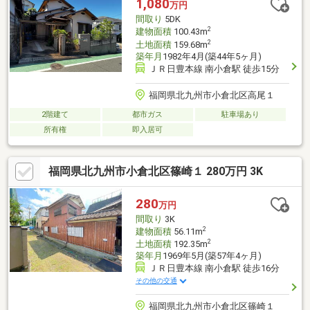
1,080
万円
間取り
5DK
2
建物面積
100.43m
2
土地面積
159.68m
築年月
1982年4月(築44年5ヶ月)
ＪＲ日豊本線 南小倉駅 徒歩15分
福岡県北九州市小倉北区高尾１
2階建て
都市ガス
駐車場あり
所有権
即入居可
福岡県北九州市小倉北区篠崎１ 280万円 3K
280
万円
間取り
3K
2
建物面積
56.11m
2
土地面積
192.35m
築年月
1969年5月(築57年4ヶ月)
ＪＲ日豊本線 南小倉駅 徒歩16分
その他の交通
福岡県北九州市小倉北区篠崎１