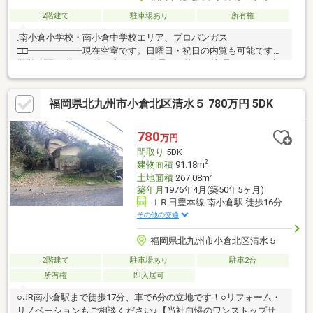
2階建て
駐車場あり
所有権
.南小倉小学校・南小倉中学校エリア、プロパンガス
□□━━━━━━現在空室です。日曜日・祝日の内覧も可能です。
営業時間 10時～16時（定休日：水曜日、第2、3火曜日） この時
間帯はお電話でのお問い合わせがスムーズにご案内できます。右
下の電話ボタンをタッチ！もしくはお気軽にお電話ください ＞＞
福岡県北九州市小倉北区清水５ 780万円 5DK
＞0120-210-393━━━━━━□□
780
万円
間取り
5DK
2
建物面積
91.18m
2
土地面積
267.08m
築年月
1976年4月(築50年5ヶ月)
ＪＲ日豊本線 南小倉駅 徒歩16分
その他の交通
福岡県北九州市小倉北区清水５
2階建て
駐車場あり
駐車2台
所有権
即入居可
○JR南小倉駅まで徒歩17分、車で6分の立地です！○リフォーム・
リノベーションもご相談ください♪【当社自慢のワンストップサー