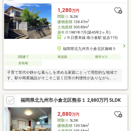
ご内覧も大歓迎・ご自宅等への送迎も可能です！・当社未掲載物
件もご案内できます♪
1,280
万円
間取り
5LDK
2
建物面積
128.47m
2
土地面積
305.85m
築年月
1981年7月(築45年2ヶ月)
ＪＲ日豊本線 南小倉駅 徒歩17分
福岡県北九州市小倉北区篠崎５
2階建て
南道路
都市ガス
所有権
子育て世代や静かな暮らしを求める家庭にとって理想的な地域で
す。駅や商業施設がそこそこ近く日常の利便性がありながら、自
然環境や環境のゆとりも兼ね備えたバランスの良い住環境です。
福岡県北九州市小倉北区熊谷１ 2,880万円 5LDK
2,880
万円
間取り
5LDK
2
建物面積
139.54m
2
土地面積
395.55m