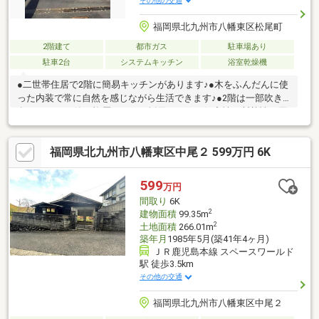
その他の交通
福岡県北九州市八幡東区松尾町
2階建て
都市ガス
駐車場あり
駐車2台
システムキッチン
浴室乾燥機
●二世帯住居で2階に簡易キッチンがあります♪●木をふんだんに使
った内装で常に自然を感じながら生活できます♪●2階は一部吹き
向けでロフト付♪●複層サッシを採用しており気密性、断熱性に優
れています♪●内覧・住宅ローンの事などレアリードにお問い合わ
せ下さい！●当社は、ファイナンシャルプランナーによる【住宅
福岡県北九州市八幡東区中尾２ 599万円 6K
購入相談】を無料で個別に行っております！！【お気軽にご相談
下さい♪】駐車２台可、即引渡可、省エネ給湯器、システムキッチ
ン、浴室乾燥機、陽当り良好、全居室収納、和室、シャワー付洗
599
万円
面化粧台、トイレ２ヶ所、浴室１坪以上、２階建、複層ガラス、
間取り
6K
高速ネット対応、温水洗浄便座、ロフト
2
建物面積
99.35m
2
土地面積
266.01m
築年月
1985年5月(築41年4ヶ月)
ＪＲ鹿児島本線 スペースワールド
駅 徒歩3.5km
その他の交通
福岡県北九州市八幡東区中尾２