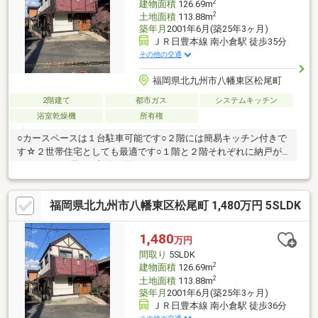
2
建物面積
126.69m
2
土地面積
113.88m
築年月
2001年6月(築25年3ヶ月)
ＪＲ日豊本線 南小倉駅 徒歩35分
その他の交通
福岡県北九州市八幡東区松尾町
2階建て
都市ガス
システムキッチン
浴室乾燥機
所有権
○カースペースは１台駐車可能です○２階には簡易キッチン付きで
す☆２世帯住宅としても最適です○１階と２階それぞれに納戸が
あります○２階は一部吹き抜けになっており、ロフトもあります○
閑静な住宅街にある落ち着いた住環境です○小学校は徒歩５分と
低学年のお子様にも安心の通学距離です○食材の買い出しに便利
福岡県北九州市八幡東区松尾町 1,480万円 5SLDK
なスーパーは徒歩１２分と日々のお買い物に困りません
1,480
万円
間取り
5SLDK
2
建物面積
126.69m
2
土地面積
113.88m
築年月
2001年6月(築25年3ヶ月)
ＪＲ日豊本線 南小倉駅 徒歩36分