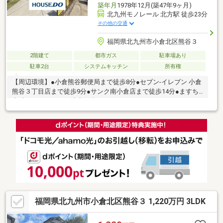
築年月
1978年12月(築47年9ヶ月)
北九州モノレール 北方駅 徒歩23分
その他の交通
福岡県北九州市小倉北区熊谷３
2階建て
都市ガス
駐車場あり
駐車2台
システムキッチン
所有権
【周辺環境】●小倉熊谷郵便局まで徒歩8分●セブン-イレブン 小倉
熊谷３丁目店まで徒歩9分●サンク南小倉店まで徒歩14分●ますち
内科クリニックまで徒歩15分
福岡県北九州市小倉北区熊谷３ 1,220万円 3LDK