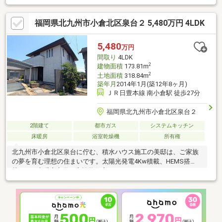
福岡県北九州市小倉北区泉台２ 5,480万円 4LDK
5,480
万円
間取り
4LDK
2
建物面積
173.81m
2
土地面積
318.84m
築年月
2014年1月(築12年8ヶ月)
ＪＲ日豊本線 南小倉駅 徒歩27分
福岡県北九州市小倉北区泉台２
2階建て
都市ガス
システムキッチン
床暖房
浴室乾燥機
所有権
北九州市小倉北区泉台に佇む、積水ハウス施工の美邸は、ご家族
の夢を育む理想の住まいです。太陽光発電4Kw積載、HEMS搭
載、LDK床暖房完備の高性能住宅です。メーターモジュールでゆ
ったりとした室内。2014年1月築の地上2階建てで、日豊本線「南
小倉」駅から徒歩27分と、穏やかな住環境が魅力。広々とした間
取りは、多様なライフスタイルに対応し、ゆとりの毎日を演出し
ます。【当社自慢のワンストップサービス】・当社在籍スタッフ
はリフォーム、ローンに関するエキスパート！・物件購入+リフ