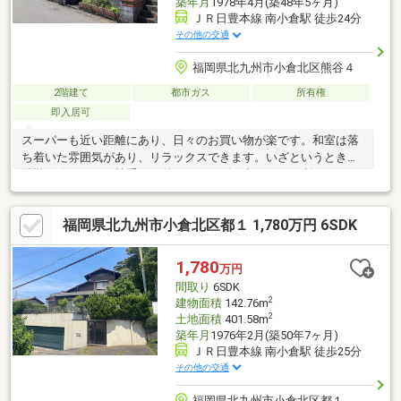
築年月
1978年4月(築48年5ヶ月)
ＪＲ日豊本線 南小倉駅 徒歩24分
その他の交通
福岡県北九州市小倉北区熊谷４
2階建て
都市ガス
所有権
即入居可
スーパーも近い距離にあり、日々のお買い物が楽です。和室は落
ち着いた雰囲気があり、リラックスできます。いざというとき、
避難経路にもなる勝手口が付いておりゴミ出しにも便利です。経
験豊富な当社スタッフがお客様のお住まい探しをサポートさせて
いただきます。お気軽に株式会社福岡地所へお問い合わせくださ
福岡県北九州市小倉北区都１ 1,780万円 6SDK
い。
1,780
万円
間取り
6SDK
2
建物面積
142.76m
2
土地面積
401.58m
築年月
1976年2月(築50年7ヶ月)
ＪＲ日豊本線 南小倉駅 徒歩25分
その他の交通
福岡県北九州市小倉北区都１