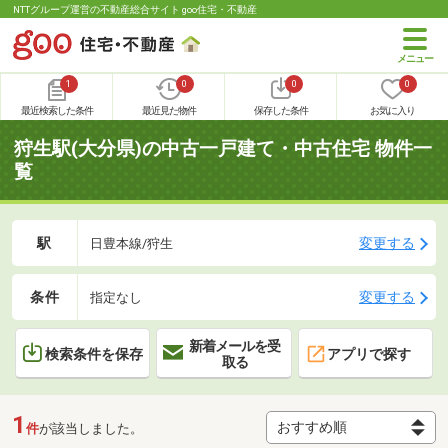
NTTグループ運営の不動産総合サイト goo住宅・不動産
1
0
0
0
最近検索した条件
最近見た物件
保存した条件
お気に入り
狩生駅(大分県)の中古一戸建て・中古住宅 物件一
覧
駅
変更する
日豊本線/狩生
条件
変更する
指定なし
新着メールを受
検索条件を保存
アプリで探す
取る
1
件
が該当しました。