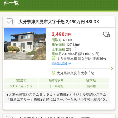
件一覧
大分県津久見市大字千怒 2,490万円 4SLDK
2,490
万円
間取り
4SLDK
2
建物面積
127.13m
2
土地面積
233m
築年月
2015年6月(築11年3ヶ月)
ＪＲ日豊本線 津久見駅 徒歩36分
その他の交通
大分県津久見市大字千怒
2階建て
駐車場あり
駐車3台
システムキッチン
オール電化
所有権
●太陽光発電システム８．９１ｋＷ搭載●オリジナル空調システム
「快適エアリー」搭載●近隣にはスーパーもあり小学校も徒歩10
分圏内とファミリー層には大変利便性のある立地です。●海と山
の自然に囲まれた環境の中、大きい病院も近隣にあります！●防
蟻処理済み 内覧も可能ですので、ぜひお気軽にお問い合わせく