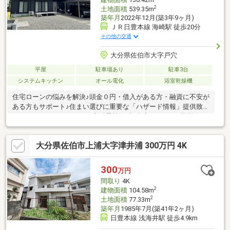
2
土地面積
539.35m
築年月
2022年12月(築3年9ヶ月)
ＪＲ日豊本線 海崎駅 徒歩20分
その他の交通
大分県佐伯市大字戸穴
平屋
駐車場あり
駐車3台
システムキッチン
オール電化
浴室乾燥機
住宅ローンの悩みを解決♪頭金０円・借入がある方・融資に不安が
ある方もサポート♪住まい選びに重要な「ハザード情報」提供致し
ます♪●●おすすめPOINT●●◇耐震等級3相当◇キッチン2箇所で2
世帯向き◇太陽光発電9.6ｋｗ＋蓄電池◇リビング19帖(吹抜け)◇
屋根裏収納●●設備・仕様●●◇アイランドキッチン(食器機付
大分県佐伯市上浦大字津井浦 300万円 4K
き)◇1.25坪ユニットバス(浴室暖房乾燥機付き)◇パントリー◇ト
イレ2ヶ所◇ウッドデッキ2ヶ所●●当店の特徴●●◇業界歴10年以
上の「交渉」に強いスタッフ◇地震や洪水などの気になる災害情
300
万円
報提供◇住宅ローン内定率94％以上！◇FP・相続鑑定士在籍
間取り
4K
2
建物面積
104.58m
2
土地面積
77.33m
築年月
1985年7月(築41年2ヶ月)
日豊本線 浅海井駅 徒歩4.9km