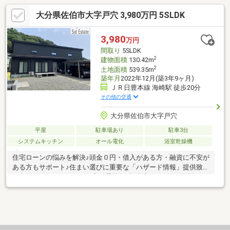
大分県佐伯市大字戸穴 3,980万円 5SLDK
3,980
万円
間取り
5SLDK
2
建物面積
130.42m
2
土地面積
539.35m
築年月
2022年12月(築3年9ヶ月)
ＪＲ日豊本線 海崎駅 徒歩20分
その他の交通
大分県佐伯市大字戸穴
平屋
駐車場あり
駐車3台
システムキッチン
オール電化
浴室乾燥機
住宅ローンの悩みを解決♪頭金０円・借入がある方・融資に不安が
ある方もサポート♪住まい選びに重要な「ハザード情報」提供致し
ます♪●●おすすめPOINT●●◇耐震等級3相当◇キッチン2箇所で2
世帯向き◇太陽光発電9.6ｋｗ＋蓄電池◇リビング19帖(吹抜け)◇
屋根裏収納●●設備・仕様●●◇アイランドキッチン(食器機付
き)◇1.25坪ユニットバス(浴室暖房乾燥機付き)◇パントリー◇ト
イレ2ヶ所◇ウッドデッキ2ヶ所●●当店の特徴●●◇業界歴10年以
上の「交渉」に強いスタッフ◇地震や洪水などの気になる災害情