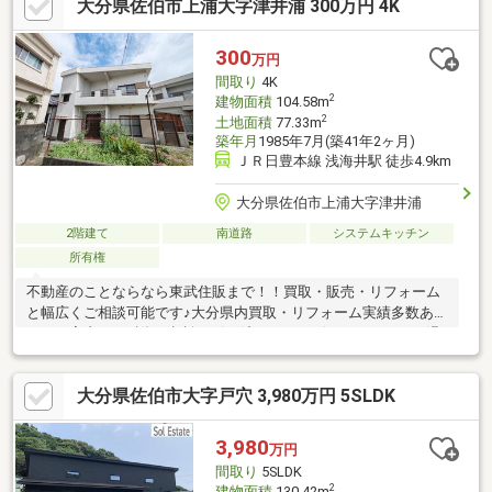
大分県佐伯市上浦大字津井浦 300万円 4K
ださい！
300
万円
間取り
4K
2
建物面積
104.58m
2
土地面積
77.33m
築年月
1985年7月(築41年2ヶ月)
ＪＲ日豊本線 浅海井駅 徒歩4.9km
大分県佐伯市上浦大字津井浦
2階建て
南道路
システムキッチン
所有権
不動産のことならなら東武住販まで！！買取・販売・リフォーム
と幅広くご相談可能です♪大分県内買取・リフォーム実績多数あ
り！ご案内・ご融資の相談～引き渡しまでスピーディーかつ円滑
な対応を心掛けご対応致します。海辺まで徒歩3分。鉄筋コンクリ
ートの安心感に包まれており、都会の喧騒を忘れ特別な日常を感
大分県佐伯市大字戸穴 3,980万円 5SLDK
じることができます♪その他周辺物件も全てご案内可能です♪お客
様のライフスタイルに合わせた物件のご提案を致します。※ロー
ンに不安のある方、他社で断られた方も是非一度ご相談くださ
3,980
万円
い！！！お問合せは東武住販 大分店 利田（リタ）まで！
間取り
5SLDK
2
建物面積
130.42m