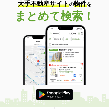
大手不動産サイト
物件
の
を
まとめて検索！