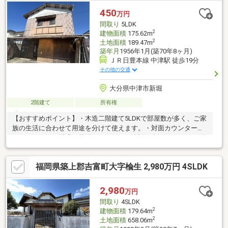
〇江口：090-8516-3732
450
万円
間取り
5LDK
2
建物面積
175.62m
2
土地面積
189.47m
築年月
1956年1月(築70年8ヶ月)
ＪＲ日豊本線 中津駅 徒歩19分
その他の交通
大分県中津市新堀
2階建て
所有権
【おすすめポイント】・木造二階建て5LDKで部屋数が多く、ご家
族の生活に合わせて用途を分けて使えます。・対面カウンターキ
ッチンがあり、配膳や片付けをしながら会話も楽しめます。・ダ
イニングキッチンは家族が自然と集まりやすい広さがあり、食事
や団らんの場として使えます。・洗面所や浴室に窓があり換気が
福岡県築上郡吉富町大字楡生 2,980万円 4SLDK
しやすく、トイレも独立して使えます。・和室と洋室があり、生
活スタイルに合わせて使い分けが可能です。・続き間と縁側があ
り、来客時や家族の集まりなどにも活用できます。・バルコニー
2,980
万円
があり、外の空気を感じながら洗濯物を干す場所としても使えま
間取り
4SLDK
す。
2
建物面積
179.64m
2
土地面積
658.06m