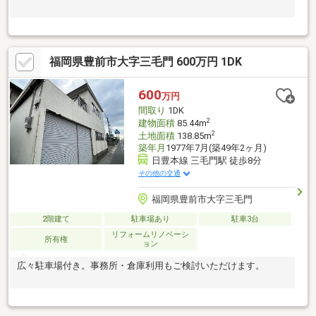
福岡県豊前市大字三毛門 600万円 1DK
600
万円
間取り
1DK
2
建物面積
85.44m
2
土地面積
138.85m
築年月
1977年7月(築49年2ヶ月)
日豊本線 三毛門駅 徒歩8分
その他の交通
福岡県豊前市大字三毛門
2階建て
駐車場あり
駐車3台
リフォームリノベーシ
所有権
ョン
広々駐車場付き。事務所・倉庫利用もご検討いただけます。