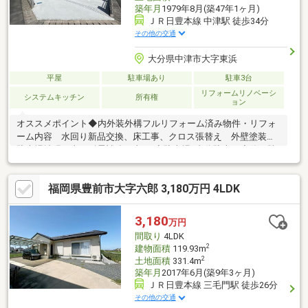
築年月
1979年8月(築47年1ヶ月)
ＪＲ日豊本線 中津駅 徒歩34分
その他の交通
大分県中津市大字東浜
平屋
駐車場あり
駐車3台
リフォームリノベーシ
システムキッチン
所有権
ョン
オススメポイント◆内外装外構フルリフォーム済み物件・リフォ
ーム内容 水回り新品交換、床工事、クロス張替え 外壁塗装、
駐車場拡張工事 耐震補強工事etc◆駐車場3台分駐車可◆使い勝
手の良いランドリースペースが特徴◆人気の平家建て◆上下水道
完備付帯設備◆システムキッチン◆ユニットバス◆温水洗浄便座
福岡県豊前市大字六郎 3,180万円 4LDK
交通情報◆JR日豊本線「中津」駅 約徒歩33分◆大交北部バス
「東浜」停 約徒歩7分教育・学校◆小楠小学校 約徒歩14分◆
中津中学校 約徒歩17分
3,180
万円
間取り
4LDK
2
建物面積
119.93m
2
土地面積
331.4m
築年月
2017年6月(築9年3ヶ月)
ＪＲ日豊本線 三毛門駅 徒歩26分
その他の交通