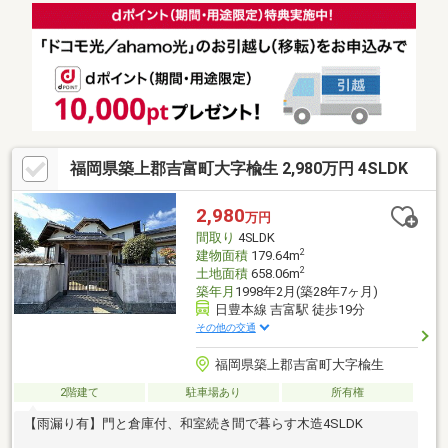
福岡県築上郡吉富町大字楡生 2,980万円 4SLDK
2,980
万円
間取り
4SLDK
2
建物面積
179.64m
2
土地面積
658.06m
築年月
1998年2月(築28年7ヶ月)
日豊本線 吉富駅 徒歩19分
その他の交通
福岡県築上郡吉富町大字楡生
2階建て
駐車場あり
所有権
【雨漏り有】門と倉庫付、和室続き間で暮らす木造4SLDK