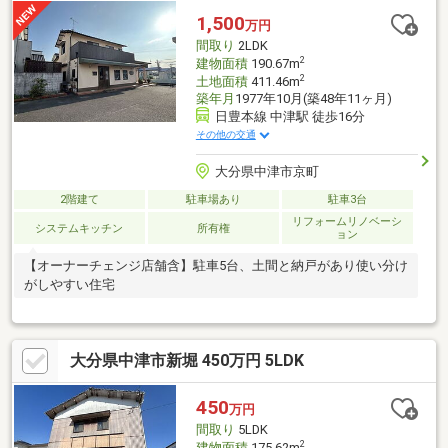
(京築)の分譲住宅はエイトにお任せください。
1,500
万円
間取り
2LDK
2
建物面積
190.67m
2
土地面積
411.46m
築年月
1977年10月(築48年11ヶ月)
日豊本線 中津駅 徒歩16分
その他の交通
大分県中津市京町
2階建て
駐車場あり
駐車3台
リフォームリノベーシ
システムキッチン
所有権
ョン
【オーナーチェンジ店舗含】駐車5台、土間と納戸があり使い分け
がしやすい住宅
大分県中津市新堀 450万円 5LDK
450
万円
間取り
5LDK
2
建物面積
175.62m