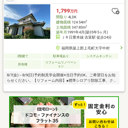
1,799
万円
間取り
4LDK
2
建物面積
124.54m
2
土地面積
347.83m
築年月
1991年4月(築35年5ヶ月)
ＪＲ日豊本線 吉富駅 徒歩24分
福岡県築上郡上毛町大字中村
2階建て
駐車場あり
システムキッチン
リフォームリノベーシ
所有権
ョン
8/7(金)～8/9(日)予約制見学会開催※当日予約OK。ご希望日をお知
らせください。【リフォーム内容】●標準シロアリ防除工事、ク
リーニング、雨漏り点検、設備点検●外構・外装外壁・屋根塗
装、庭木伐採●水回りシステムキッチン交換、ユニットバス交
換、トイレ交換、洗面化粧台交換●内装間取変更、玄関扉交換、
室内ドア（一部）交換、床材上張り、シューズボックス交換、ク
ロス張替え●その他設備インターホン設置、火災警報器設置、照
明器具交換【おすすめポイント】本物件は条件により住宅ローン
減税が適用されます。