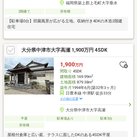
福岡県築上郡上毛町大字垂水
2階建て
所有権
【駐車場0台】田園風景が広がる立地。収納付き4DKの木造2階建
住宅
大分県中津市大字高瀬 1,900万円 4SDK
1,900
万円
間取り
4SDK
2
建物面積
169.99m
2
土地面積
879.38m
築年月
1994年6月(築32年3ヶ月)
日豊本線 中津駅 徒歩33分
その他の交通
大分県中津市大字高瀬
平屋
駐車場あり
駐車3台
所有権
屋根付倉庫と広い庭、テラスに面したDKのある4SDK平屋