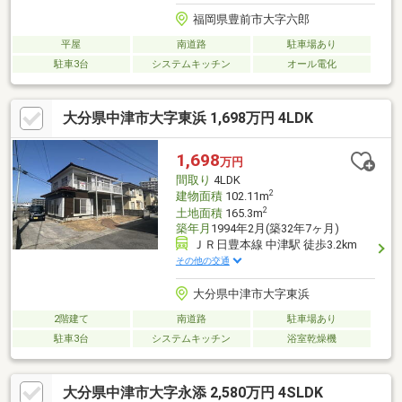
福岡県豊前市大字六郎
平屋
南道路
駐車場あり
駐車3台
システムキッチン
オール電化
大分県中津市大字東浜 1,698万円 4LDK
1,698
万円
間取り
4LDK
2
建物面積
102.11m
2
土地面積
165.3m
築年月
1994年2月(築32年7ヶ月)
ＪＲ日豊本線 中津駅 徒歩3.2km
その他の交通
大分県中津市大字東浜
2階建て
南道路
駐車場あり
駐車3台
システムキッチン
浴室乾燥機
大分県中津市大字永添 2,580万円 4SLDK