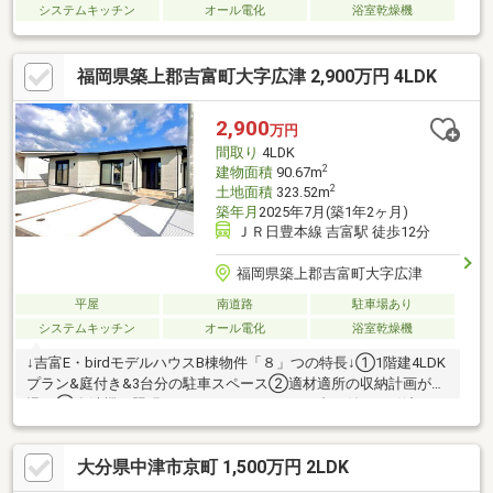
システムキッチン
オール電化
浴室乾燥機
福岡県築上郡吉富町大字広津 2,900万円 4LDK
2,900
万円
間取り
4LDK
2
建物面積
90.67m
2
土地面積
323.52m
築年月
2025年7月(築1年2ヶ月)
ＪＲ日豊本線 吉富駅 徒歩12分
福岡県築上郡吉富町大字広津
平屋
南道路
駐車場あり
システムキッチン
オール電化
浴室乾燥機
↓吉富E・birdモデルハウスB棟物件「８」つの特長↓①1階建4LDK
プラン&庭付き&3台分の駐車スペース②適材適所の収納計画が自
慢！③食洗機＆照明&カーテン&エアコン（1台）付でお引渡し！
④安心の定期点検＆アフターサポート制度⑤太陽光発電システ
ム搭載⑥IH&エコキュート搭載「オール電化住宅」⑦立地自慢！
大分県中津市京町 1,500万円 2LDK
バス停「スーパー川食」徒歩で5分圏内⑧吉富小学校（徒歩13
分）&吉富中学校（徒歩22分）大分県(大分・中津・宇佐)福岡県