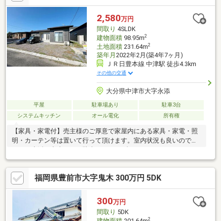
2,580
万円
間取り
4SLDK
2
建物面積
98.95m
2
土地面積
231.64m
築年月
2022年2月(築4年7ヶ月)
ＪＲ日豊本線 中津駅 徒歩4.3km
その他の交通
大分県中津市大字永添
平屋
駐車場あり
駐車3台
システムキッチン
オール電化
所有権
【家具・家電付】売主様のご厚意で家屋内にある家具・家電・照
明・カーテン等は置いて行って頂けます。室内状況も良いのでそ
のまま生活が出来ます。駐車スペース4台可！
福岡県豊前市大字鬼木 300万円 5DK
300
万円
間取り
5DK
2