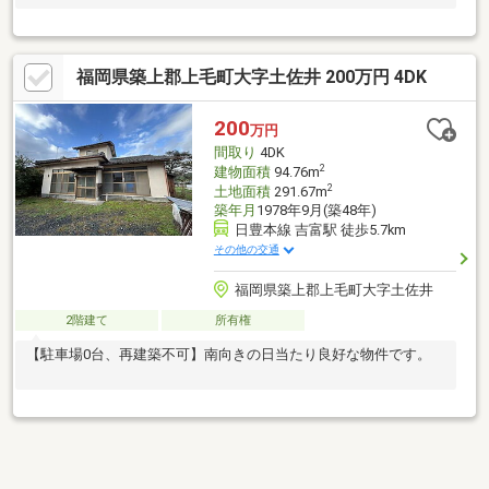
福岡県築上郡上毛町大字土佐井 200万円 4DK
200
万円
間取り
4DK
2
建物面積
94.76m
2
土地面積
291.67m
築年月
1978年9月(築48年)
日豊本線 吉富駅 徒歩5.7km
その他の交通
福岡県築上郡上毛町大字土佐井
2階建て
所有権
【駐車場0台、再建築不可】南向きの日当たり良好な物件です。