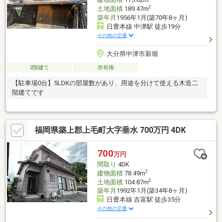
2
土地面積
189.47m
築年月
1956年1月(築70年8ヶ月)
日豊本線 中津駅 徒歩19分
その他の交通
大分県中津市新堀
2階建て
所有権
【駐車場0台】5LDKの部屋数があり、用途を分けて使える木造二
階建てです
福岡県築上郡上毛町大字垂水 700万円 4DK
700
万円
間取り
4DK
2
建物面積
78.49m
2
土地面積
104.87m
築年月
1992年1月(築34年8ヶ月)
日豊本線 吉富駅 徒歩35分
その他の交通