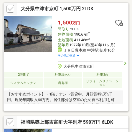
大分県中津市京町 1,500万円 2LDK
1,500
万円
間取り
2LDK
2
建物面積
190.67m
2
土地面積
411.46m
築年月
1977年10月(築48年11ヶ月)
ＪＲ日豊本線 中津駅 徒歩16分
その他の交通
大分県中津市京町
2階建て
駐車場あり
駐車3台
リフォームリノベーシ
システムキッチン
所有権
ョン
【おすすめポイント】・1階テナント賃貸中。月額賃料5万5千
円。現況年間収入66万円。居住部分は空室のため自己利用も可能
です。・木造2階建ての2LDKで、2階には洋室が2部屋あり用途を
分けて使えます。・駐車スペースが5台分あり、ご家族の車や来客
時の駐車にも対応できます。・業務用キッチンがあり、広い作業
福岡県築上郡吉富町大字別府 598万円 6LDK
台を使いながら複数人で準備を進められます。・トイレが1階に2
か所、2階に1か所あり、生活時間帯が重なっても使い分けできま