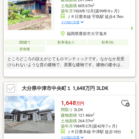
建物面積
201.64m
2
土地面積
605.67m
築年月
1926年12月(築99年9ヶ月)
ＪＲ日豊本線 宇島駅 徒歩4.7km
その他の交通
福岡県豊前市大字鬼木
2階建て
駐車場あり
駐車3台
所有権
ところどころの設えがとてもロマンティックです。なかなか見受
けられないような昔の建物で、貴重な建物です。建物の建令は不
明です。諸事情により大幅に価格変更しました！！詳細はお電話
で担当へお問合せください。いつでも案内できます。物置を解体
し駐車スペース4台～6台停められそうなスペースが出来ました。
大分県中津市中央町１ 1,648万円 3LDK
この建物の良さがわかる方におすすめしたい！。昭和レトロの良
さを生かして、アンティークショップや和風レストラン、古民家
で楽しむレストランなどのご利用はいかがでしょうか？かまどが
1,648
万円
あるので、昔のようにセイロ蒸しや餅米を炊いたりできるかも？
間取り
3LDK
2
建物面積
121.46m
2
土地面積
264.57m
築年月
1984年2月(築42年7ヶ月)
ＪＲ日豊本線 中津駅 徒歩18分
その他の交通