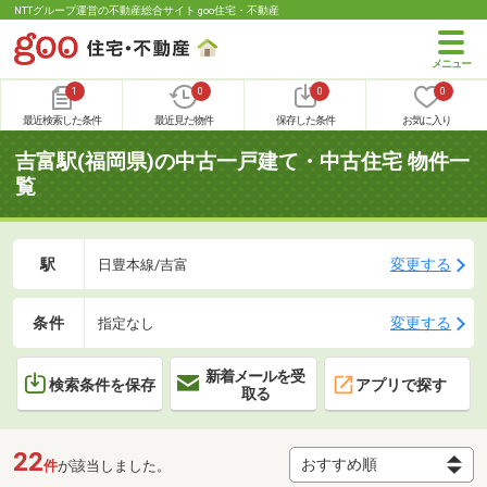
NTTグループ運営の不動産総合サイト goo住宅・不動産
1
0
0
0
最近検索した条件
最近見た物件
保存した条件
お気に入り
吉富駅(福岡県)の中古一戸建て・中古住宅 物件一
覧
駅
変更する
日豊本線/吉富
条件
変更する
指定なし
新着メールを受
検索条件を保存
アプリで探す
取る
22
件
が該当しました。