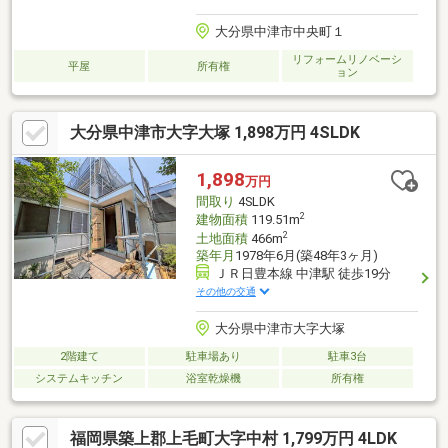
大分県中津市中央町１
リフォームリノベーシ
平屋
所有権
ョン
大分県中津市大字大塚 1,898万円 4SLDK
1,898
万円
間取り
4SLDK
2
建物面積
119.51m
2
土地面積
466m
築年月
1978年6月(築48年3ヶ月)
ＪＲ日豊本線 中津駅 徒歩19分
その他の交通
大分県中津市大字大塚
2階建て
駐車場あり
駐車3台
システムキッチン
浴室乾燥機
所有権
福岡県築上郡上毛町大字中村 1,799万円 4LDK