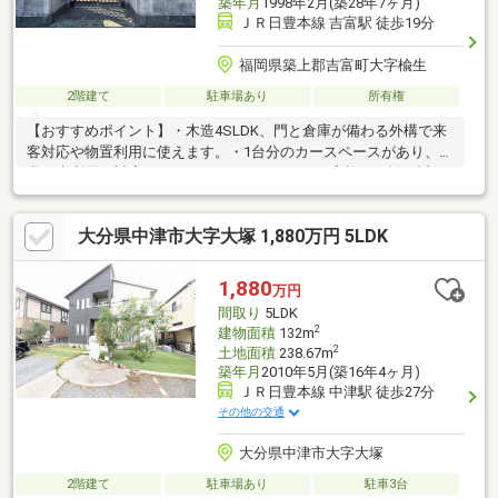
築年月
1998年2月(築28年7ヶ月)
ＪＲ日豊本線 吉富駅 徒歩19分
福岡県築上郡吉富町大字楡生
2階建て
駐車場あり
所有権
【おすすめポイント】・木造4SLDK、門と倉庫が備わる外構で来
客対応や物置利用に使えます。・1台分のカースペースがあり、日
常の車利用に対応。・リビングはコンパクトで家族の距離が近い
間取りです。・キッチンは独立型の壁付けで調理に集中しやすい
配置。・1階と2階にトイレがあり、朝の混雑を分けて使えま
大分県中津市大字大塚 1,880万円 5LDK
す。・和室の続き間は来客対応や家族の団らん、布団を敷いた就
寝スペースとして活用可能。・収納スペースや屋根裏部屋があ
り、季節物や日用品の保管に使えます。
1,880
万円
間取り
5LDK
2
建物面積
132m
2
土地面積
238.67m
築年月
2010年5月(築16年4ヶ月)
ＪＲ日豊本線 中津駅 徒歩27分
その他の交通
大分県中津市大字大塚
2階建て
駐車場あり
駐車3台