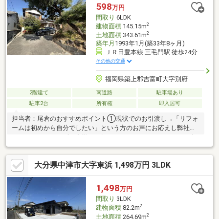
す。・納戸と土間があり、季節用品や趣味の道具などを整理しな
598
万円
がら保管できます。・2階にはバルコニーがあり、外の空を眺めな
間取り
6LDK
がら気分転換の時間も過ごせます。
2
建物面積
145.15m
2
土地面積
343.61m
築年月
1993年1月(築33年8ヶ月)
ＪＲ日豊本線 三毛門駅 徒歩24分
その他の交通
福岡県築上郡吉富町大字別府
2階建て
南道路
駐車場あり
駐車2台
所有権
即入居可
担当者：尾倉のおすすめポイント①現状でのお引渡し→「リフォ
ームは初めから自分でしたい」という方のお声にお応えし弊社に
てリフォームをせずお客様のお好きなようにリフォームをする事
が可能です♪「こんなクロスにして、こんなキッチンにし
て、、、」わくわくしながらリフォーム内容を決めてまいりまし
大分県中津市大字東浜 1,498万円 3LDK
ょう♪リフォーム会社は弊社紹介いたします☆②下水道が前面道
路まで来てます♪→現状は汲み取りですが、下水道へ引き込む事が
可能です♪③閑静な住宅です♪→「静かに、ゆったりと過ごした
1,498
万円
い」そんな方にオススメです♪周辺を見て頂き、どんな環境かぜひ
間取り
3LDK
見てください♪
2
建物面積
82.2m
2
土地面積
264.69m