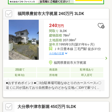
福岡県豊前市大字梶屋 240万円 3LDK
240
万円
間取り
3LDK
2
建物面積
78m
2
土地面積
207.08m
築年月
1995年3月(築31年6ヶ月)
ＪＲ日豊本線 三毛門駅 徒歩31分
その他の交通
福岡県豊前市大字梶屋
2階建て
南道路
駐車場あり
駐車3台
所有権
即入居可
■おすすめポイント■〇3台駐車場可能なゆとりのカースペース♪〇
近くに川が流れており自然豊かなのどかな立地♪〇DIYで家づくり
を楽しみたい方にもおすすめです〇自然豊かな豊前市で叶えるプ
ライベートな癒し空間■周辺環境■〇ゆめマート豊前店まで徒歩14
分〇セブンイレブン豊前岸井店まで徒歩17分〇ドラッグストアモ
大分県中津市新堀 450万円 5LDK
リ豊前店まで徒歩18分■担当スタッフがお客様お一人おひとりに
真摯にご対応いたします！■〇まずはお気軽にお問合せ下さい！