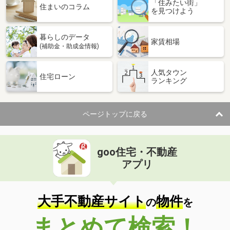
「住みたい街」
住まいのコラム
を見つけよう
暮らしのデータ
家賃相場
(補助金・助成金情報)
人気タウン
住宅ローン
ランキング
ページトップに戻る
goo住宅・不動産
アプリ
大手不動産サイト
物件
の
を
まとめて検索！