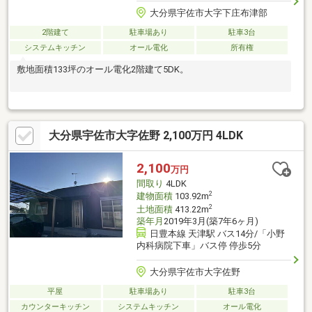
大分県宇佐市大字下庄布津部
2階建て
駐車場あり
駐車3台
システムキッチン
オール電化
所有権
敷地面積133坪のオール電化2階建て5DK。
大分県宇佐市大字佐野 2,100万円 4LDK
2,100
万円
間取り
4LDK
2
建物面積
103.92m
2
土地面積
413.22m
築年月
2019年3月(築7年6ヶ月)
日豊本線 天津駅 バス14分/「小野
内科病院下車」バス停 停歩5分
大分県宇佐市大字佐野
平屋
駐車場あり
駐車3台
カウンターキッチン
システムキッチン
オール電化