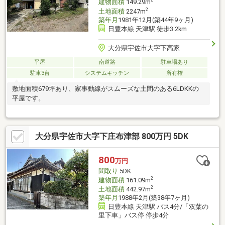
2
建物面積
149.29m
2
土地面積
2247m
築年月
1981年12月(築44年9ヶ月)
日豊本線 天津駅 徒歩3.2km
大分県宇佐市大字下高家
平屋
南道路
駐車場あり
駐車3台
システムキッチン
所有権
敷地面積679坪あり、家事動線がスムーズな土間のある6LDKKの
平屋です。
大分県宇佐市大字下庄布津部 800万円 5DK
800
万円
間取り
5DK
2
建物面積
161.09m
2
土地面積
442.97m
築年月
1988年2月(築38年7ヶ月)
日豊本線 天津駅 バス4分/「双葉の
里下車」バス停 停歩4分