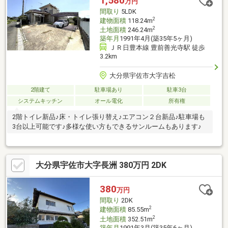
1,580
万円
間取り
5LDK
2
建物面積
118.24m
2
土地面積
246.24m
築年月
1991年4月(築35年5ヶ月)
ＪＲ日豊本線 豊前善光寺駅 徒歩
3.2km
大分県宇佐市大字吉松
2階建て
駐車場あり
駐車3台
システムキッチン
オール電化
所有権
2階トイレ新品♪床・トイレ張り替え♪エアコン２台新品♪駐車場も
3台以上可能です♪多様な使い方もできるサンルームもあります♪
大分県宇佐市大字長洲 380万円 2DK
380
万円
間取り
2DK
2
建物面積
85.55m
2
土地面積
352.51m
築年月
1991年3月(築35年6ヶ月)