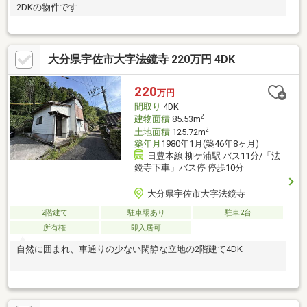
2DKの物件です
大分県宇佐市大字法鏡寺 220万円 4DK
220
万円
間取り
4DK
2
建物面積
85.53m
2
土地面積
125.72m
築年月
1980年1月(築46年8ヶ月)
日豊本線 柳ケ浦駅 バス11分/「法
鏡寺下車」バス停 停歩10分
大分県宇佐市大字法鏡寺
2階建て
駐車場あり
駐車2台
所有権
即入居可
自然に囲まれ、車通りの少ない閑静な立地の2階建て4DK