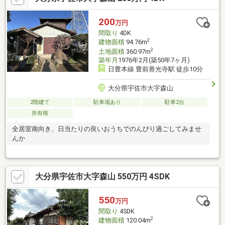
200
万円
間取り
4DK
2
建物面積
94.76m
2
土地面積
360.97m
築年月
1976年2月(築50年7ヶ月)
日豊本線 豊前善光寺駅 徒歩10分
大分県宇佐市大字森山
2階建て
駐車場あり
駐車2台
所有権
全居室南向き、日当たりの良いおうちでのんびり過ごしてみませ
んか
大分県宇佐市大字森山 550万円 4SDK
550
万円
間取り
4SDK
2
建物面積
120.04m