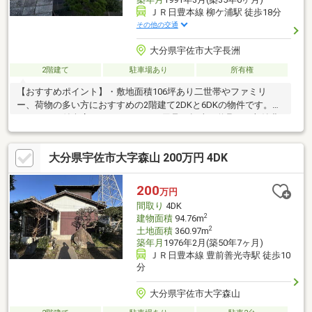
ＪＲ日豊本線 柳ケ浦駅 徒歩18分
その他の交通
大分県宇佐市大字長洲
2階建て
駐車場あり
所有権
【おすすめポイント】・敷地面積106坪あり二世帯やファミリ
ー、荷物の多い方におすすめの2階建て2DKと6DKの物件です。・
シャッター付倉庫がありアウトドア用品や趣味の道具など収納豊
富です。・南側にあるバルコニーは前面棟無で日当たり良好で
す。・長洲小学校まで650ｍ（徒歩9分）徒歩圏内で安心です。・
大分県宇佐市大字森山 200万円 4DK
イオンタウン豊後高田まで6300ｍ（車13分）お買い物に便利で
す。
200
万円
間取り
4DK
2
建物面積
94.76m
2
土地面積
360.97m
築年月
1976年2月(築50年7ヶ月)
ＪＲ日豊本線 豊前善光寺駅 徒歩10
分
大分県宇佐市大字森山