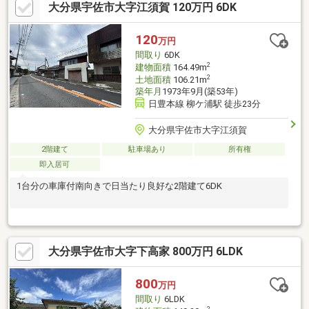
大分県宇佐市大字江須賀 120万円 6DK
120
万円
間取り
6DK
2
建物面積
164.49m
2
土地面積
106.21m
築年月
1973年9月(築53年)
日豊本線 柳ケ浦駅 徒歩23分
大分県宇佐市大字江須賀
2階建て
駐車場あり
所有権
即入居可
1台分の車庫付南向きで日当たり良好な2階建て6DK
大分県宇佐市大字下高家 800万円 6LDK
800
万円
間取り
6LDK