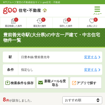
NTTグループ運営の不動産総合サイト goo住宅・不動産
1
0
0
0
最近検索した条件
最近見た物件
保存した条件
お気に入り
豊前善光寺駅(大分県)の中古一戸建て・中古住宅
物件一覧
駅
変更する
日豊本線/豊前善光寺
条件
変更する
指定なし
新着メールを受
検索条件を保存
アプリで探す
取る
8
件
が該当しました。