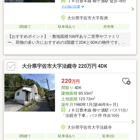
ＪＲ日豊本線 柳ケ浦駅 徒歩18分
その他の交通
大分県宇佐市大字長洲
2階建て
駐車場あり
所有権
【おすすめポイント】・敷地面積106坪あり二世帯やファミリ
ー、荷物の多い方におすすめの2階建て2DKと6DKの物件です。・
シャッター付倉庫がありアウトドア用品や趣味の道具など収納豊
富です。・南側にあるバルコニーは前面棟無で日当たり良好で
す。・長洲小学校まで650ｍ（徒歩9分）徒歩圏内で安心です。・
大分県宇佐市大字法鏡寺 220万円 4DK
イオンタウン豊後高田まで6300ｍ（車13分）お買い物に便利で
す。
220
万円
間取り
4DK
2
建物面積
85.53m
2
土地面積
125.72m
築年月
1980年1月(築46年8ヶ月)
ＪＲ日豊本線 柳ケ浦駅 バス11分/
「法鏡寺下車」バス停 停歩10分
大分県宇佐市大字法鏡寺
2階建て
駐車場あり
駐車2台