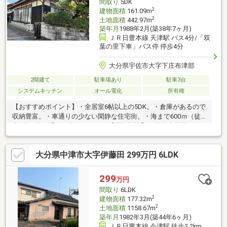
間取り
5DK
2
建物面積
161.09m
2
土地面積
442.97m
築年月
1988年2月(築38年7ヶ月)
ＪＲ日豊本線 天津駅 バス4分/「双
葉の里下車」バス停 停歩4分
大分県宇佐市大字下庄布津部
2階建て
駐車場あり
駐車3台
システムキッチン
オール電化
所有権
【おすすめポイント】・全居室6帖以上の5DK。・倉庫があるので
収納豊富。・車通りの少ない閑静な住宅街。・海まで600ｍ（徒
歩8分）潮の香りに包まれます。【周辺施設】・天津小学校
2159m（徒歩27分）・セブンイレブン中津鍋島店まで2496m（車
5分）・A-プライスまで4113m（車9分）・鍋島公園まで
大分県中津市大字伊藤田 299万円 6LDK
2933m（車6分）
299
万円
間取り
6LDK
2
建物面積
177.32m
2
土地面積
1158.67m
築年月
1982年3月(築44年6ヶ月)
ＪＲ日豊本線 今津駅 徒歩3.2km