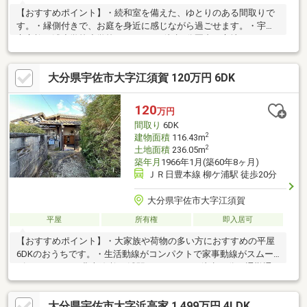
【おすすめポイント】・続和室を備えた、ゆとりのある間取りで
す。・縁側付きで、お庭を身近に感じながら過ごせます。・宇佐
市立柳ヶ浦小学校小学校まで550m、徒歩7分圏内の立地です。
大分県宇佐市大字江須賀 120万円 6DK
120
万円
間取り
6DK
2
建物面積
116.43m
2
土地面積
236.05m
築年月
1966年1月(築60年8ヶ月)
ＪＲ日豊本線 柳ケ浦駅 徒歩20分
大分県宇佐市大字江須賀
平屋
所有権
即入居可
【おすすめポイント】・大家族や荷物の多い方におすすめの平屋
6DKのおうちです。・生活動線がコンパクトで家事動線がスムー
ズです。・JR日豊本線 柳ヶ浦駅まで1600ｍ（徒歩20分）通勤通
学に便利です。・イオンタウン豊後高田まで7600ｍ（車16分）お
買い物に便利です。【周辺施設】・柳ヶ浦小学校まで600ｍ（徒
大分県宇佐市大字浜高家 1,499万円 4LDK
歩8分）・セブンイレブン宇佐江須賀店まで1000ｍ（徒歩13