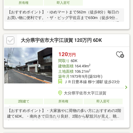
所有権
即入居可
【おすすめポイント】・ゆめマートまで562m（徒歩8分）毎日の
お買い物に便利です。・ザ・ビッグ宇佐店まで650m（徒歩9分）
毎日のお買い物に便利です。・国道10号まで200m（車1分）車通
勤に便利。・田園風景の広がり、自然に囲まれたのどかな立地。
【周辺施設】・駅館小学校まで1662m（徒歩21分）・駅川中学校
大分県宇佐市大字江須賀 120万円 6DK
まで1346m（徒歩17分）・MrMax宇佐店まで689m（徒歩9分）・
ヤマザキショップささきまで1154m（徒歩15分）・セブンイレブ
ン宇佐別府店まで1396m（徒歩18分）・佐藤第一病院まで
120
万円
922m（徒歩12分）
間取り
6DK
2
建物面積
164.49m
2
土地面積
106.21m
築年月
1973年9月(築53年)
ＪＲ日豊本線 柳ケ浦駅 徒歩23分
大分県宇佐市大字江須賀
2階建て
所有権
即入居可
【おすすめポイント】・大家族やに荷物の多い方におすすめの2階
建て6DK。・南向きで日当たり良好、2階から駅舘川が見え、眺望
良好。・JR日豊本線 柳ヶ浦駅まで1800m（徒歩23分）通勤通学に
便利です。【周辺施設】・柳ヶ浦小学校まで800m（徒歩10分）・