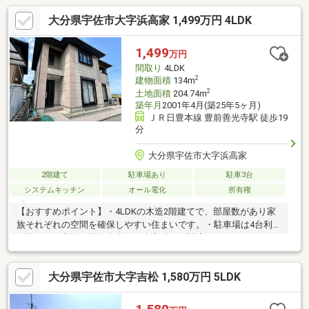
大分県宇佐市大字浜高家 1,499万円 4LDK
1,499
万円
間取り
4LDK
2
建物面積
134m
2
土地面積
204.74m
築年月
2001年4月(築25年5ヶ月)
ＪＲ日豊本線 豊前善光寺駅 徒歩19
分
大分県宇佐市大字浜高家
2階建て
駐車場あり
駐車3台
システムキッチン
オール電化
所有権
【おすすめポイント】・4LDKの木造2階建てで、部屋数があり家
族それぞれの空間を確保しやすい住まいです。・駐車場は4台利用
可能で、ご家族の複数台所有や来客時にも対応しやすいです。・
大きな窓があるリビングは光が入りやすく、食事や団らんの時間
を過ごせます。・IHクッキングヒーターが備わるオール電化住宅
大分県宇佐市大字吉松 1,580万円 5LDK
で、日々の調理に使えます。・キッチンからダイニングの様子が
見え、配膳や片付けの動きがしやすいです。・浴室に手すりがあ
り、洗面所やトイレには窓が備わっており換気に使えます。