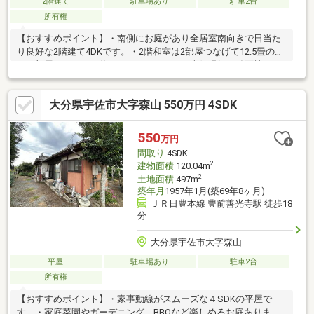
2階建て
駐車場あり
駐車2台
所有権
【おすすめポイント】・南側にお庭があり全居室南向きで日当た
り良好な2階建て4DKです。・2階和室は2部屋つなげて12.5畳の広
いお部屋としてもお使いいただけます。・南側縁側は前面棟がな
いので明るくのんびりお過ごしいただけます。・車通りの少ない
閑静な住宅地、国道10号まで2900ｍ（車6分）車通勤に便利で
大分県宇佐市大字森山 550万円 4SDK
す。・JR日豊本線 豊前善光寺駅まで750ｍ（徒歩10分）通勤通学
に便利です。【周辺施設】・ローソン宇佐フラワーロード店まで
700ｍ（徒歩9分）・新鮮市場 宇佐店まで3700ｍ（車8分）・ドラ
550
万円
ッグストアコスモス西本町店まで2900ｍ（車6分）
間取り
4SDK
2
建物面積
120.04m
2
土地面積
497m
築年月
1957年1月(築69年8ヶ月)
ＪＲ日豊本線 豊前善光寺駅 徒歩18
分
大分県宇佐市大字森山
平屋
駐車場あり
駐車2台
所有権
【おすすめポイント】・家事動線がスムーズな４SDKの平屋で
す。・家庭菜園やガーデニング、BBQなど楽しめるお庭ありま