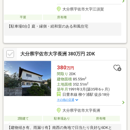
大分県宇佐市大字江須賀
平屋
所有権
【駐車場0台】庭・縁側・続和室のある和風住宅
大分県宇佐市大字長洲 380万円 2DK
380
万円
間取り
2DK
2
建物面積
85.55m
2
土地面積
352.51m
築年月
1991年3月(築35年6ヶ月)
日豊本線 柳ケ浦駅 徒歩18分
その他の交通
大分県宇佐市大字長洲
2階建て
駐車場あり
所有権
【建物傾き有、雨漏り有】南西の角地で日当たり良好な6DKと