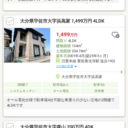
す。・前面棟無、南向きで日当たり良好。・車通りの少ない閑静
な立地。【周辺施設】・八幡小学校まで1100m（徒歩14分）・ロ
ーソン宇佐フラワーロード店まで800m（徒歩10分）・トキハイン
大分県宇佐市大字浜高家 1,499万円 4LDK
ダストリー大分宇佐四日市店まで2700m（車6分）・城井公園まで
2000m（車4分）・ドラッグストアコスモス西本町店まで
2900m（車6分）
1,499
万円
間取り
4LDK
2
建物面積
134m
2
土地面積
204.74m
築年月
2001年4月(築25年5ヶ月)
日豊本線 豊前善光寺駅 徒歩19分
その他の交通
大分県宇佐市大字浜高家
2階建て
駐車場あり
駐車3台
システムキッチン
オール電化
所有権
オール電化仕様で駐車場4台可能な車通りの少ない立地の2階建て
4LDKです
大分県宇佐市大字森山 200万円 4DK