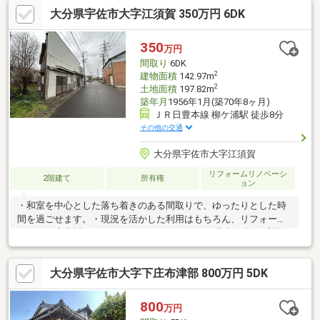
セブンイレブン宇佐江須賀店まで450m（徒歩6分）・トキハイン
大分県宇佐市大字江須賀 350万円 6DK
ダストリー長州店まで1700m（徒歩22分）・ドラッグストアコス
モス柳ヶ浦店まで1800m（徒歩23分）表記の建物面積と現況の建
物面積は異なる可能性があります。
350
万円
間取り
6DK
2
建物面積
142.97m
2
土地面積
197.82m
築年月
1956年1月(築70年8ヶ月)
ＪＲ日豊本線 柳ケ浦駅 徒歩8分
その他の交通
大分県宇佐市大字江須賀
リフォームリノベーシ
2階建て
所有権
ョン
・和室を中心とした落ち着きのある間取りで、ゆったりとした時
間を過ごせます。・現況を活かした利用はもちろん、リフォーム
による再生素材としてもおすすめです。・JR日豊本線 柳ヶ浦駅ま
で550ｍ（徒歩7分）通勤通学に便利です。
大分県宇佐市大字下庄布津部 800万円 5DK
800
万円