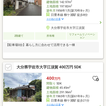
2
建物面積
142.97m
2
土地面積
197.82m
築年月
1956年1月(築70年8ヶ月)
日豊本線 柳ケ浦駅 徒歩8分
その他の交通
大分県宇佐市大字江須賀
リフォームリノベーシ
2階建て
所有権
ョン
【駐車場0台】暮らし方に合わせて活用できる一棟
大分県宇佐市大字江須賀 400万円 5DK
400
万円
間取り
5DK
2
建物面積
45.45m
2
土地面積
291.96m
築年月
1965年1月(築61年8ヶ月)
日豊本線 柳ケ浦駅 徒歩21分
その他の交通