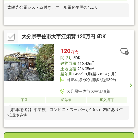
太陽光発電システム付き、オール電化平屋の4LDK
大分県宇佐市大字江須賀 120万円 6DK
120
万円
間取り
6DK
2
建物面積
116.43m
2
土地面積
236.05m
築年月
1966年1月(築60年8ヶ月)
日豊本線 柳ケ浦駅 徒歩20分
大分県宇佐市大字江須賀
平屋
所有権
即入居可
【駐車場0台】小学校、コンビニ・スーパーが1.5ｋｍ内にあり生
活環境充実