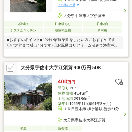
その他の交通
大分県中津市大字伊藤田
2階建て
駐車場あり
駐車3台
システムキッチン
浴室乾燥機
所有権
■おすすめポイント■〇畑や家庭菜園をしたい方におすすめです！
〇バス停まで徒歩1分です♪〇お風呂はリフォーム済みで浴室乾燥
機付き♪〇室内は1部、昭和57年に増築しております。■まずはお
気軽にお問い合わせください！■〇担当：小山（オヤマ）080-
4697-0293
大分県宇佐市大字江須賀 400万円 5DK
400
万円
間取り
5DK
2
建物面積
45.45m
2
土地面積
291.96m
築年月
1965年1月(築61年8ヶ月)
ＪＲ日豊本線 柳ケ浦駅 徒歩21分
大分県宇佐市大字江須賀
平屋
所有権