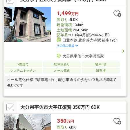
分）・トキハインダストリー長洲店まで1500ｍ（徒歩19分）・ド
ラッグストアコスモス柳ヶ浦店まで1700ｍ（徒歩22分）・江島公
1,499
万円
園まで650ｍ（徒歩9分）
間取り
4LDK
2
建物面積
134m
2
土地面積
204.74m
築年月
2001年4月(築25年5ヶ月)
日豊本線 豊前善光寺駅 徒歩19分
その他の交通
大分県宇佐市大字浜高家
2階建て
駐車場あり
駐車3台
システムキッチン
オール電化
所有権
オール電化仕様で駐車場4台可能な車通りの少ない立地の2階建て
4LDKです
大分県宇佐市大字江須賀 350万円 6DK
350
万円
間取り
6DK