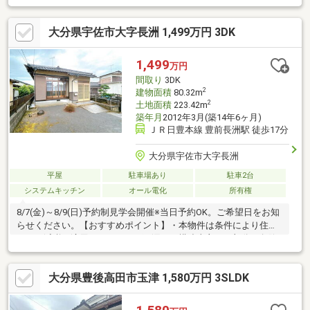
洗浄便座トイレ交換、洗面化粧台交換、玄関扉交換、フローリン
グ上張り、クロス張替え、インターホン設置、火災警報器設置、
大分県宇佐市大字長洲 1,499万円 3DK
照明LED交換【おすすめポイント】・雨漏り、構造上主要な部分
の欠陥や・腐食、給排水管の故障や漏水についてお引渡しより２
年間保証・シロアリ防除工事施工後5年間保証・新品の照明器具設
1,499
万円
置済みなので入居後にすぐに生活が始められます・返済額や融資
間取り
3DK
可能額など、お客様のご希望に
2
建物面積
80.32m
2
土地面積
223.42m
築年月
2012年3月(築14年6ヶ月)
ＪＲ日豊本線 豊前長洲駅 徒歩17分
大分県宇佐市大字長洲
平屋
駐車場あり
駐車2台
システムキッチン
オール電化
所有権
8/7(金)～8/9(日)予約制見学会開催※当日予約OK。ご希望日をお知
らせください。【おすすめポイント】・本物件は条件により住宅
ローン減税が適用されます。・雨漏り、構造上主要な部分の欠陥
や・腐食、給排水管の故障や漏水についてお引渡しより２年間保
証・シロアリ防除工事施工後5年間保証・お客様に合わせたローン
大分県豊後高田市玉津 1,580万円 3SLDK
の組み方や金融機関をご提案。住宅ローンが初めての方でもお気
軽にご相談ください【周辺施設】・マルショク長洲店様850ｍ
（徒歩11分/車2分）・ローソン宇佐長洲店様1700ｍ（徒歩22分/