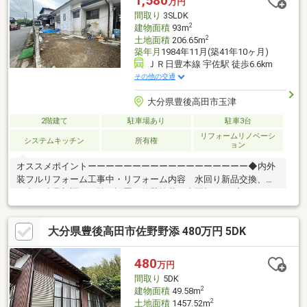
1,580
万円
車4分）・いしだ内科病院400ｍ（徒歩5分/車1分）
間取り
3SLDK
2
建物面積
93m
2
土地面積
206.65m
築年月
1984年11月(築41年10ヶ月)
ＪＲ日豊本線 宇佐駅 徒歩6.6km
その他の交通
大分県豊後高田市玉津
2階建て
駐車場あり
駐車3台
リフォームリノベーシ
システムキッチン
所有権
ョン
オススメポイントーーーーーーーーーーーーーーーーーー◆内外
装フルリフォーム工事中・リフォーム内容 水回り新品交換、床
工事、建具新調、下駄箱設置 外壁塗装、土間打ちetc◆トライア
ルまで徒歩圏内の立地◆駐車場3台分駐車可能◆上下水道完備付
帯設備ーーーーーーーーーーーーーーーーーーーーーー◆上下水
大分県豊後高田市佐野野添 480万円 5DK
道◆食器洗浄乾燥機◆浴室暖房・乾燥機教育・学校ーーーーーー
ーーーーーーーーーーーーーーー◆桂陽小学校 約徒歩14分◆高
田中学校 約徒歩19分
480
万円
間取り
5DK
2
建物面積
49.58m
2
土地面積
1457.52m