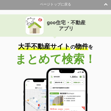
ページトップに戻る
goo住宅・不動産
アプリ
大手不動産サイト
物件
の
を
まとめて検索！