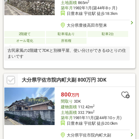
2
土地面積
865m
築年月
1982年1月(築44年8ヶ月)
日豊本線 宇佐駅 徒歩18.3km
大分県豊後高田市堅来
2階建て
駐車場あり
駐車2台
オール電化
所有権
古民家風の2階建て7DKと別棟平屋、使い分けができるゆとりの住
まいです
大分県宇佐市院内町大副 800万円 3DK
800
万円
間取り
3DK
2
建物面積
112.42m
2
土地面積
332.79m
築年月
1981年11月(築44年10ヶ月)
日豊本線 宇佐駅 徒歩20.0km
大分県宇佐市院内町大副