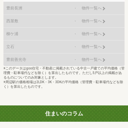
豊前長洲
-
物件一覧へ
西屋敷
-
物件一覧へ
柳ケ浦
-
物件一覧へ
立石
-
物件一覧へ
豊前善光寺
-
物件一覧へ
※このデータはgoo住宅・不動産に掲載されている中古一戸建ての平均価格（管
理費・駐車場代などを除く）を算出したものです。ただし5戸以上の掲載があ
るものについてのみ対象とします。
※周辺駅の価格相場は2LDK・3K・3DKの平均価格（管理費・駐車場代などを除
く）を算出したものです。
住まいのコラム