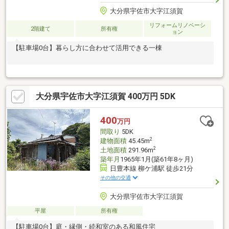
大分県宇佐市大字江須賀
リフォームリノベーシ
2階建て
所有権
ョン
【駐車場0台】暮らし方に合わせて活用できる一棟
大分県宇佐市大字江須賀 400万円 5DK
400
万円
間取り
5DK
2
建物面積
45.45m
2
土地面積
291.96m
築年月
1965年1月(築61年8ヶ月)
日豊本線 柳ケ浦駅 徒歩21分
その他の交通
大分県宇佐市大字江須賀
平屋
所有権
【駐車場0台】庭・縁側・続和室のある和風住宅