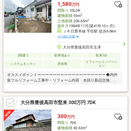
1,580
万円
間取り
3SLDK
2
建物面積
93m
2
土地面積
206.65m
築年月
1984年11月(築41年10ヶ月)
ＪＲ日豊本線 宇佐駅 徒歩6.6km
その他の交通
大分県豊後高田市玉津
2階建て
駐車場あり
駐車3台
リフォームリノベーシ
システムキッチン
所有権
ョン
オススメポイントーーーーーーーーーーーーーーーーーー◆内外
装フルリフォーム工事中・リフォーム内容 水回り新品交換、床
工事、建具新調、下駄箱設置 外壁塗装、土間打ちetc◆トライア
ルまで徒歩圏内の立地◆駐車場3台分駐車可能◆上下水道完備付
帯設備ーーーーーーーーーーーーーーーーーーーーーー◆上下水
大分県豊後高田市堅来 300万円 7DK
道◆食器洗浄乾燥機◆浴室暖房・乾燥機教育・学校ーーーーーー
ーーーーーーーーーーーーーーー◆桂陽小学校 約徒歩14分◆高
田中学校 約徒歩19分
300
万円
間取り
7DK
2
建物面積
82.63m