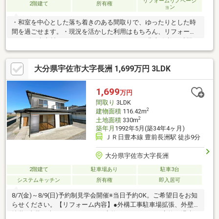
リフォームリノベーシ
2階建て
所有権
ョン
・和室を中心とした落ち着きのある間取りで、ゆったりとした時
間を過ごせます。・現況を活かした利用はもちろん、リフォーム
による再生素材としてもおすすめです。・JR日豊本線 柳ヶ浦駅ま
で550ｍ（徒歩7分）通勤通学に便利です。
大分県宇佐市大字長洲 1,699万円 3LDK
1,699
万円
間取り
3LDK
2
建物面積
116.42m
2
土地面積
330m
築年月
1992年5月(築34年4ヶ月)
ＪＲ日豊本線 豊前長洲駅 徒歩9分
大分県宇佐市大字長洲
2階建て
駐車場あり
駐車3台
システムキッチン
所有権
即入居可
8/7(金)～8/9(日)予約制見学会開催※当日予約OK。ご希望日をお知
らせください。【リフォーム内容】●外構工事駐車場拡張、外壁
塗装●内装工事システムキッチン交換、ユニットバス交換、温水