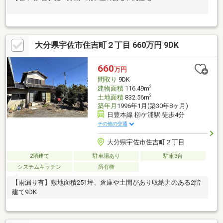
大分県宇佐市住吉町２丁目 660万円 9DK
660
万円
間取り
9DK
2
建物面積
116.49m
2
土地面積
832.56m
築年月
1996年1月(築30年8ヶ月)
日豊本線 柳ケ浦駅 徒歩4分
その他の交通
大分県宇佐市住吉町２丁目
2階建て
駐車場あり
駐車3台
システムキッチン
所有権
【雨漏り有】敷地面積251坪、倉庫や土間があり収納力のある2階
建て9DK