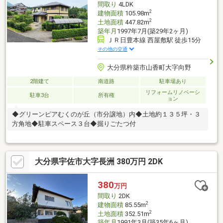
間取り
4LDK
2
建物面積
105.98m
2
土地面積
447.82m
築年月
1997年7月(築29年2ヶ月)
ＪＲ日豊本線 西屋敷駅 徒歩15分
その他の交通
大分県杵築市山香町大字向野
2階建て
南道路
駐車場あり
リフォームリノベーシ
駐車3台
所有権
ョン
◆グリーンピアむくのが丘（市分譲地）内◆土地約１３５坪・３
方角地◆駐車スペース３台◆掘りごたつ付
大分県宇佐市大字長洲 380万円 2DK
380
万円
間取り
2DK
2
建物面積
85.55m
2
土地面積
352.51m
築年月
1991年3月(築35年6ヶ月)