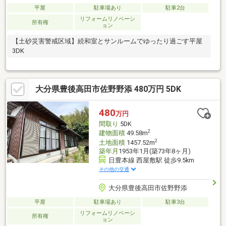
平屋
駐車場あり
駐車2台
リフォームリノベーシ
所有権
ョン
【土砂災害警戒区域】続和室とサンルームでゆったり過ごす平屋
3DK
大分県豊後高田市佐野野添 480万円 5DK
480
万円
間取り
5DK
2
建物面積
49.58m
2
土地面積
1457.52m
築年月
1953年1月(築73年8ヶ月)
日豊本線 西屋敷駅 徒歩9.5km
その他の交通
大分県豊後高田市佐野野添
平屋
駐車場あり
駐車3台
リフォームリノベーシ
所有権
ョン