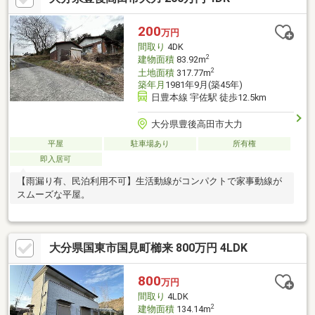
200
万円
間取り
4DK
2
建物面積
83.92m
2
土地面積
317.77m
築年月
1981年9月(築45年)
日豊本線 宇佐駅 徒歩12.5km
大分県豊後高田市大力
平屋
駐車場あり
所有権
即入居可
【雨漏り有、民泊利用不可】生活動線がコンパクトで家事動線が
スムーズな平屋。
大分県国東市国見町櫛来 800万円 4LDK
800
万円
間取り
4LDK
2
建物面積
134.14m