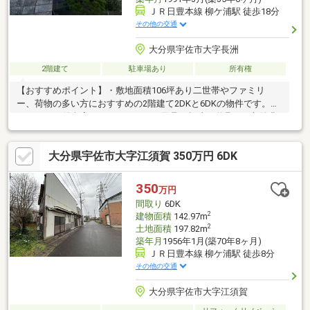
ＪＲ日豊本線 柳ケ浦駅 徒歩18分
その他の交通
大分県宇佐市大字長洲
2階建て
駐車場あり
所有権
【おすすめポイント】・敷地面積106坪あり二世帯やファミリ
ー、荷物の多い方におすすめの2階建て2DKと6DKの物件です。・
シャッター付倉庫がありアウトドア用品や趣味の道具など収納豊
富です。・南側にあるバルコニーは前面棟無で日当たり良好で
す。・長洲小学校まで650ｍ（徒歩9分）徒歩圏内で安心です。・
大分県宇佐市大字江須賀 350万円 6DK
イオンタウン豊後高田まで6300ｍ（車13分）お買い物に便利で
す。
350
万円
間取り
6DK
2
建物面積
142.97m
2
土地面積
197.82m
築年月
1956年1月(築70年8ヶ月)
ＪＲ日豊本線 柳ケ浦駅 徒歩8分
その他の交通
大分県宇佐市大字江須賀