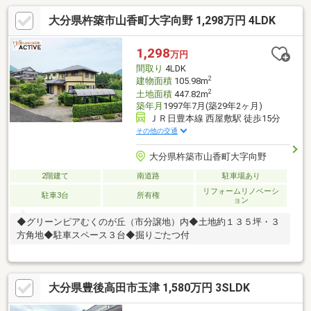
大分県杵築市山香町大字向野 1,298万円 4LDK
1,298
万円
間取り
4LDK
2
建物面積
105.98m
2
土地面積
447.82m
築年月
1997年7月(築29年2ヶ月)
ＪＲ日豊本線 西屋敷駅 徒歩15分
その他の交通
大分県杵築市山香町大字向野
2階建て
南道路
駐車場あり
リフォームリノベーシ
駐車3台
所有権
ョン
◆グリーンピアむくのが丘（市分譲地）内◆土地約１３５坪・３
方角地◆駐車スペース３台◆掘りごたつ付
大分県豊後高田市玉津 1,580万円 3SLDK