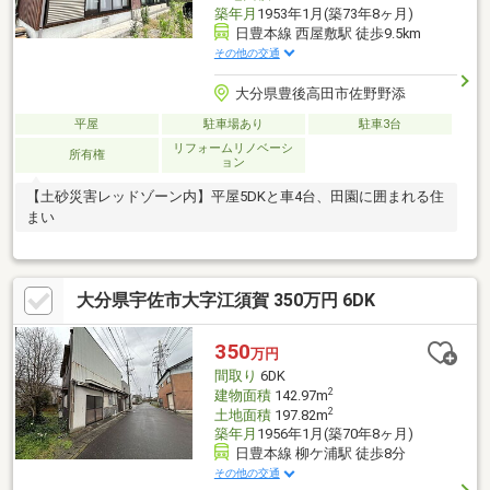
築年月
1953年1月(築73年8ヶ月)
日豊本線 西屋敷駅 徒歩9.5km
その他の交通
大分県豊後高田市佐野野添
平屋
駐車場あり
駐車3台
リフォームリノベーシ
所有権
ョン
【土砂災害レッドゾーン内】平屋5DKと車4台、田園に囲まれる住
まい
大分県宇佐市大字江須賀 350万円 6DK
350
万円
間取り
6DK
2
建物面積
142.97m
2
土地面積
197.82m
築年月
1956年1月(築70年8ヶ月)
日豊本線 柳ケ浦駅 徒歩8分
その他の交通