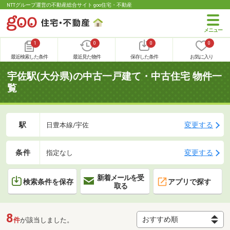
NTTグループ運営の不動産総合サイト goo住宅・不動産
1
0
0
0
最近検索した条件
最近見た物件
保存した条件
お気に入り
宇佐駅(大分県)の中古一戸建て・中古住宅 物件一
覧
駅
変更する
日豊本線/宇佐
条件
変更する
指定なし
新着メールを受
検索条件を保存
アプリで探す
取る
8
件
が該当しました。