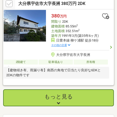
大分県宇佐市大字長洲 380万円 2DK
380
万円
間取り
2DK
2
建物面積
85.55m
2
土地面積
352.51m
築年月
1991年3月(築35年6ヶ月)
日豊本線 柳ケ浦駅 徒歩18分
その他の交通
大分県宇佐市大字長洲
2階建て
駐車場あり
所有権
【建物傾き有、雨漏り有】南西の角地で日当たり良好な6DKと
2DKの物件です
もっと見る