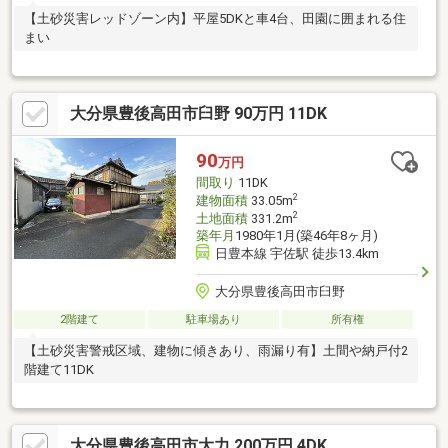
【土砂災害レッドゾーン内】平屋5DKと車4台、田園に囲まれる住
まい
大分県豊後高田市臼野 90万円 11DK
90
万円
間取り
11DK
2
建物面積
33.05m
2
土地面積
331.2m
築年月
1980年1月(築46年8ヶ月)
日豊本線 宇佐駅 徒歩13.4km
大分県豊後高田市臼野
2階建て
駐車場あり
所有権
【土砂災害警戒区域、建物に傾きあり、雨漏り有】土間や納戸付2
階建て11DK
大分県豊後高田市大力 200万円 4DK