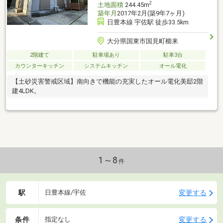
2
土地面積
244.45m
築年月
2017年2月(築9年7ヶ月)
日豊本線 宇佐駅 徒歩33.5km
大分県国東市国見町櫛来
2階建て
駐車場あり
駐車3台
カウンターキッチン
システムキッチン
オール電化
【土砂災害警戒区域】南向きで機能の充実したオール電化美邸2階
建4LDK。
1～8
件
駅
変更する
日豊本線/宇佐
条件
変更する
指定なし