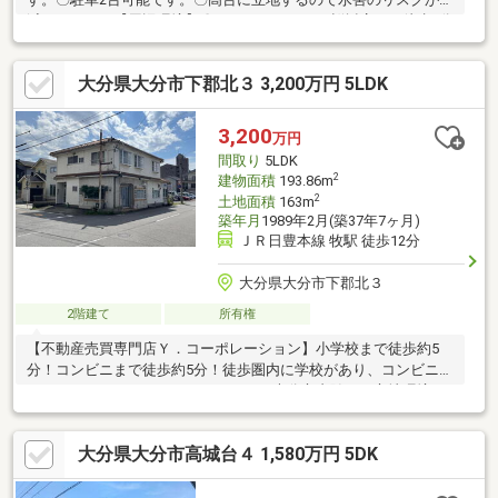
減されます。【周辺環境】〇マックスバリュー桜坂店まで徒歩6分
(約350ｍ)〇ドラッグストアモリ下郡店まで徒歩8分(約500ｍ)〇ト
キハインダストリーアテオ下郡店まで徒歩21分(約1500ｍ)物件情
大分県大分市下郡北３ 3,200万円 5LDK
報を知りたい方は、【資料請求・お問合せ】をクリック◎内覧希
望の方やローンの相談をしたい方は、【来店して相談する】をク
リック◎
3,200
万円
間取り
5LDK
2
建物面積
193.86m
2
土地面積
163m
築年月
1989年2月(築37年7ヶ月)
ＪＲ日豊本線 牧駅 徒歩12分
大分県大分市下郡北３
2階建て
所有権
【不動産売買専門店Ｙ．コーポレーション】小学校まで徒歩約5
分！コンビニまで徒歩約5分！徒歩圏内に学校があり、コンビニや
スーパー、ドラックストアなどがある大分市内随一の立地環境で
す！角地で開放的！住宅もさることながら、店舗などでも使用で
きる物件です！駐車場スペースも敷地内にあり！店舗兼住宅でも
大分県大分市高城台４ 1,580万円 5DK
使用可能です！是非ご検討ください。物件は現在居住中です。ご
案内は事前に予約が必要です。また、建物内部の家財道具は撤去
後にお引き渡しさせていただきます。お問い合わせをお待ちして