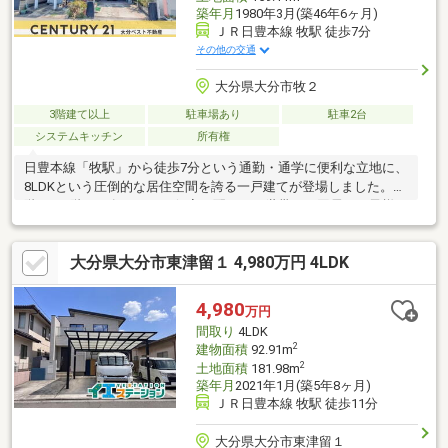
築年月
1980年3月(築46年6ヶ月)
ＪＲ日豊本線 牧駅 徒歩7分
その他の交通
大分県大分市牧２
3階建て以上
駐車場あり
駐車2台
システムキッチン
所有権
日豊本線「牧駅」から徒歩7分という通勤・通学に便利な立地に、
8LDKという圧倒的な居住空間を誇る一戸建てが登場しました。1
階から3階まで各フロアに個室を配し、二世帯での同居やお子様の
成長に合わせた部屋割りも無理なく実現。18帖以上のLDKは開放
的な設計で、家族が自然と集まるあたたかい時間を演出します。
大分県大分市東津留１ 4,980万円 4LDK
南向きで日当たり良好です。駐車場は2台分確保でき、車をお使い
のご家族にも安心です。近隣には東大分小学校・城東中学校もあ
り、子育て環境も申し分ありません。是非お気軽にお問い合わせ
4,980
万円
ください♪
間取り
4LDK
2
建物面積
92.91m
2
土地面積
181.98m
築年月
2021年1月(築5年8ヶ月)
ＪＲ日豊本線 牧駅 徒歩11分
大分県大分市東津留１