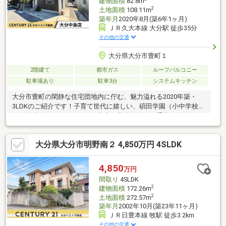
建物面積
82.8m
2
土地面積
108.11m
築年月
2020年8月(築6年1ヶ月)
ＪＲ久大本線 大分駅 徒歩35分
その他の交通
大分県大分市豊町１
2階建て
都市ガス
ルーフバルコニー
駐車場あり
駐車3台
システムキッチン
大分市豊町の閑静な住宅団地内に佇む、魅力溢れる2020年築・
3LDKのご紹介です！子育て世代に嬉しい、碩田学園（小中学校）
まで徒歩7分（530m）という安心の立地。毎日の通学も負担にな
りません。敷地内には、来客時にも大活躍する駐車場3台分のスペ
ースを確保しています。室内は、2面採光で陽光がたっぷりと降り
大分県大分市明野南２ 4,850万円 4SLDK
注ぐ明るいLDKが家族の憩いの場に。お風呂場にも窓があり、自
然換気ができて清潔に保てます。さらに、主寝室のウォークイン
クローゼットをはじめ、各所に収納を豊富に配置。お部屋をスッ
4,850
万円
キリと広くお使いいただけます。充実の設備と快適な住環境が整
間取り
4SLDK
ったこのお家で、新しい生活をスタートしませんか？
2
建物面積
172.26m
2
土地面積
272.57m
築年月
2002年10月(築23年11ヶ月)
ＪＲ日豊本線 牧駅 徒歩3.2km
その他の交通