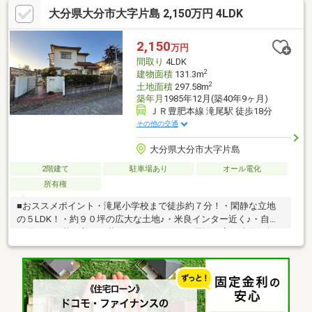
大分県大分市大字片島 2,150万円 4LDK
2,150
万円
間取り
4LDK
2
建物面積
131.3m
2
土地面積
297.58m
築年月
1985年12月(築40年9ヶ月)
ＪＲ豊肥本線 滝尾駅 徒歩18分
その他の交通
大分県大分市大字片島
2階建て
駐車場あり
オール電化
所有権
■おススメポイント・滝尾小学校まで徒歩約７分！・閑静な立地
の５LDK！・約９０坪の広大な土地♪・米良インター近く♪・自然
に囲まれた落ち着いた暮らしができます♪・周辺に高い建物が無
く、日当り良好！・土地としての購入も大歓迎です♪■住宅ローン
のご相談はお任せください・車のローンやカードローンなどお持
ちでローンを組めるか心配・勤続年数が足りないから心配・頭金
０円でも借りられますか？等々、住宅ローンの事なら当社にどん
なお悩みでもご相談ください様々な金融機関をご紹介可能です。
一度見学してみたい！と思ったら大分こうや不動産にお気軽にお