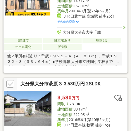
建物面積
149.17m
2
土地面積
367.01m
築年月
2001年3月(築25年6ヶ月)
ＪＲ日豊本線 高城駅 徒歩26分
その他の交通
大分県大分市大字千歳
2階建て
駐車場あり
駐車3台
オール電化
所有権
他２筆所有権あり：千歳１９２１－４（４．８３㎡）、千歳１９
２２－３（３３．６４㎡）●学校情報 大分市立桃園小学校まで
徒歩１３分（１００６ｍ） 大分市立原川中学校まで 徒歩２０分
（１６１４ｍ） ●周辺施設情報 マルキョウ皆春店まで３９８ｍ マ
ックハウスアクロスプラザ森町店まで１２１６ｍ お問い合わせは
大分県大分市萩原３ 3,580万円 2SLDK
こちら こちら以外の物件もご紹介可能ですのでお気軽にお問合
せ下さい。株式会社いふう〒８７０－００４４ 大分県大分市舞
鶴町１丁目３８ＴＥＬ ０９７－５３３－２０２２ ＦＡＸ ０
3,580
万円
９７－５２９－７１６０
間取り
2SLDK
2
建物面積
80.17m
2
土地面積
322.95m
築年月
2016年6月(築10年3ヶ月)
ＪＲ日豊本線 牧駅 徒歩15分