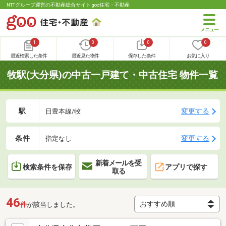
NTTグループ運営の不動産総合サイト goo住宅・不動産
1
0
0
0
最近検索した条件
最近見た物件
保存した条件
お気に入り
牧駅(大分県)の中古一戸建て・中古住宅 物件一覧
駅
変更する
日豊本線/牧
条件
変更する
指定なし
新着メールを受
検索条件を保存
アプリで探す
取る
46
件
が該当しました。