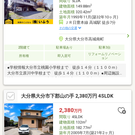
間取り
5LDK
2
建物面積
149.88m
2
土地面積
320.42m
築年月
1993年11月(築32年10ヶ月)
ＪＲ日豊本線 高城駅 徒歩7分
その他の交通
大分県大分市高城南町
2階建て
駐車場あり
駐車3台
リフォームリノベーシ
所有権
即入居可
ョン
●学校情報大分市立桃園小学校まで 徒歩１４分（１１００ｍ）
大分市立原川中学校まで 徒歩１４分（１１００ｍ）●周辺施設
情報ファミリーマート大分高城駅前店まで 徒歩７分（５５０
ｍ）マルショク高城店まで 徒歩８分（６００ｍ）●ハザードマ
ップ情報本物件はハザードマップによる浸水想定区域には指定さ
大分県大分市下郡山の手 2,380万円 4SLDK
れていませんが、指定されていない区域においても浸水が発生す
る場合があります。＼土日祝日も営業中！／＜メール登録で優先
的に新着物件配信可能です！＞株式会社いふう〒８７０－００４
2,380
万円
４ 大分市舞鶴町１－３－３０ＴＥＬ：０９７－５３３－２０２
間取り
4SLDK
２ ＦＡＸ：０９７－５２９－７１６０
2
建物面積
132m
2
土地面積
182.77m
築年月
2005年7月(築21年2ヶ月)