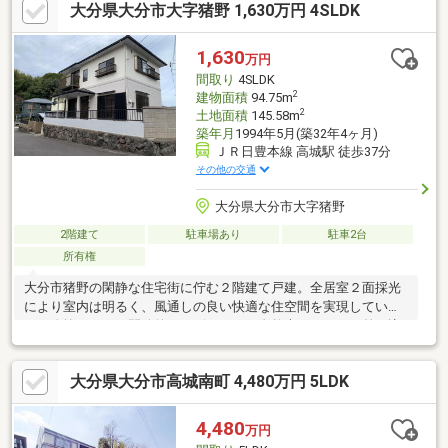
大分県大分市大字猪野 1,630万円 4SLDK
れています。＼土日祝日も営業中！／＜メール登録で優先的に新
着物件配信可能です！＞不動産売買は『株式会社いふう』にお任
せください！株式会社いふう〒８７０－００４４ 大分市舞鶴町
1,630
万円
１－３－３０ＴＥＬ：０９７－５３３－２０２２ ＦＡＸ：０９
間取り
4SLDK
７－５２９－７１６０
2
建物面積
94.75m
2
土地面積
145.58m
築年月
1994年5月(築32年4ヶ月)
ＪＲ日豊本線 高城駅 徒歩37分
その他の交通
大分県大分市大字猪野
2階建て
駐車場あり
駐車2台
所有権
大分市猪野の閑静な住宅街に佇む２階建て戸建。全居室２面採光
により室内は明るく、風通しの良い快適な住空間を実現していま
す。吹抜けのある開放的なリビングは、自然光がたっぷり差し込
み、広がりを感じられる魅力的な空間です。部屋数も確保されて
おり、ファミリーにもおすすめ。落ち着いた環境で、ゆとりある
大分県大分市高城南町 4,480万円 5LDK
戸建ライフをお楽しみいただけます。
4,480
万円