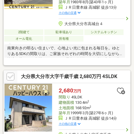
築年月
1983年8月(築43年1ヶ月)
ＪＲ日豊本線 高城駅 徒歩13分
その他の交通
大分県大分市高城台４
2階建て
駐車場あり
システムキッチン
オール電化
所有権
南東向きの明るい住まいで、心地よい光に包まれる毎日を。ゆと
りある5DKの間取りは、ご家族それぞれの時間を大切にしながら
快適に暮らせる空間です。オール電化を採用し、便利で安心な暮
らしをサポート。システムキッチンでは毎日の料理も快適に楽し
めます。さらに、豊富な収納スペースを備えているため、お部屋
大分県大分市大字千歳千歳 2,680万円 4SLDK
をすっきりと保つことができます。温水洗浄便座やシャワー付き
のバスルームなど、暮らしを快適にする設備も充実。南面バルコ
ニーでは心地よい風を感じながら、洗濯やリラックスタイムを楽
2,680
万円
しめます。静かな住宅地に佇む、家族の笑顔が広がる住まいで
間取り
4SLDK
す。
2
建物面積
130.4m
2
土地面積
168.92m
築年月
1999年3月(築27年6ヶ月)
ＪＲ日豊本線 高城駅 徒歩14分
その他の交通