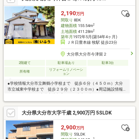
ル登録で優先的に新着物件配信可能です！＞不動産売買は『株式
会社いふう』にお任せください！株式会社いふう〒８７０－００
2,190
万円
４４ 大分市舞鶴町１－３－３０ＴＥＬ：０９７－５３３－２０
間取り
8DK
２２ ＦＡＸ：０９７－５２９－７１６０
2
建物面積
155.54m
2
土地面積
411.28m
築年月
1972年5月(築54年4ヶ月)
ＪＲ日豊本線 牧駅 徒歩23分
大分県大分市今津留２
2階建て
駐車場あり
駐車3台
リフォームリノベーシ
所有権
ョン
●学校情報大分市立舞鶴小学校まで 徒歩６分（４５０ｍ）大分
市立城東中学校まで 徒歩２９分（２３００ｍ）●周辺施設情報
ファミリーマート大分南津留店まで 徒歩６分（４５０ｍ）スー
パーまるや津留店まで 徒歩１０分（７５０ｍ）●ハザードマッ
プ情報当物件は洪水ハザードマップにおいて、５ｍ未満の浸水想
大分県大分市大字千歳 2,900万円 5SLDK
定区域に含まれています。＼土日祝日も営業中！／＜メール登録
で優先的に新着物件配信可能です！＞株式会社いふう〒８７０－
００４４ 大分市舞鶴町１－３－３０ＴＥＬ：０９７－５３３－
2,900
万円
２０２２ ＦＡＸ：０９７－５２９－７１６０
間取り
5SLDK
2