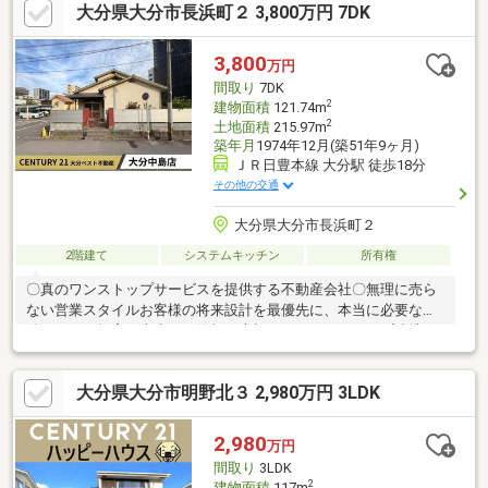
大分県大分市長浜町２ 3,800万円 7DK
かり確保した間取りで、ご家族それぞれのプライベート空間も確
保できます。主寝室はまるでホテルのような高級感！約12帖の
広々とした寝室はキングサイズのベッドも置けます！当社は大分
3,800
万円
市内の不動産売買専門店です。是非お気軽にお問い合わせくださ
間取り
7DK
い！【ナビ検索：大分市希望が丘2丁目1319-58付近】
2
建物面積
121.74m
2
土地面積
215.97m
築年月
1974年12月(築51年9ヶ月)
ＪＲ日豊本線 大分駅 徒歩18分
その他の交通
大分県大分市長浜町２
2階建て
システムキッチン
所有権
〇真のワンストップサービスを提供する不動産会社〇無理に売ら
ない営業スタイルお客様の将来設計を最優先に、本当に必要な物
件だけをご提案。売上より信頼を大切にします。グループ連携で
ワンストップサービス建設・リフォーム・保険まで、面倒な手続
きを一括サポート！徹底したお客様サポート土日祝日も即日対応
大分県大分市明野北３ 2,980万円 3LDK
可能！住宅ローンも複数の銀行の中からベストな条件を探しま
す。キッズスペース・授乳室・お子様用のお飲み物完備でお子様
連れも安心です。契約後も生涯パートナーお引渡し後も末永くサ
2,980
万円
ポート。地域密着20年の安心をお約束します。まずはお気軽にご
間取り
3LDK
相談ください♪
2
建物面積
117m