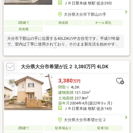
ＪＲ日豊本線 牧駅 徒歩29分
大分県大分市下郡山の手
2階建て
南道路
オール電化
所有権
大分市下郡山の手に位置する4SLDKの中古住宅です。平成17年築
で、室内は丁寧に使用されており、そのまま新生活を始めやすい
住まいです。少し高台に位置しているため、ハザードマップの対
象区域外という点も安心材料の一つ。延床約132平米のゆとりあ
る間取りに加え、納戸付きで収納スペースも充実しています。駐
大分県大分市希望が丘２ 3,380万円 4LDK
車場は並列3台分を確保しており、ご家族で複数台お車を所有され
る方にもおすすめです。周辺は閑静な住宅街で、落ち着いた住環
境が魅力。現在は空室のため、ご希望の日時でゆっくりご見学い
3,380
万円
ただけます。
間取り
4LDK
2
建物面積
121.32m
2
土地面積
237.8m
築年月
2004年4月(築22年5ヶ月)
ＪＲ日豊本線 牧駅 徒歩14分
大分県大分市希望が丘２
2階建て
駐車場あり
駐車3台