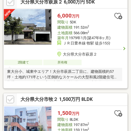
大分県大分市萩原２ 6,000万円 5DK
6,000
万円
間取り
5DK
2
建物面積
191.52m
2
土地面積
566.08m
築年月
1979年1月(築47年8ヶ月)
ＪＲ日豊本線 牧駅 徒歩15分
大分県大分市萩原２
2階建て
所有権
東大分小、城東中エリア！大分市萩原二丁目に、建物面積約57
坪・土地約171坪という圧倒的なスケールの大型和風2階建住宅が
登場しました。趣ある和の意匠が随所に施された本格的な佇まい
は、まさに「邸宅」と呼ぶにふさわしい存在感です。東大分小学
校まで徒歩約5分、城東中学校まで徒歩約13分と通学に便利。サ
大分県大分市牧２ 1,500万円 8LDK
ンリブBUONO萩原店まで徒歩約6分、スーパー・コンビニも徒歩
約10分以内とあらゆる施設が徒歩圏内に揃う好立地です。物件は
現在居住中のため、ご案内の際は事前にご予約をお願いいたしま
1,500
万円
す。土日祝日も営業中！
間取り
8LDK
2
建物面積
197.87m
2
土地面積
159.11m