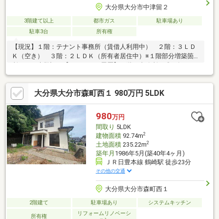
大分県大分市中津留２
3階建て以上
都市ガス
駐車場あり
駐車3台
所有権
【現況】１階：テナント事務所（賃借人利用中） ２階：３ＬＤ
Ｋ（空き） ３階：２ＬＤＫ（所有者居住中）※１階部分増築箇
所あり（未登記）【リフォーム履歴】１階：事務所平成５年５月
倉庫増築平成１０年５月事務所増改築（応接室・研修室）平成２
０年９月事務所増改築（玄関横コンピューター置き場）２階：住
大分県大分市森町西１ 980万円 5LDK
宅平成２０年畳替え３階：住宅キッチンリフォーム（不明）洗面
所・風呂リフォーム（１０年前後前）全体リフォーム（間取り変
更、１０年前後前）クロス張替え（４・５年前）屋上、２階ベラ
980
万円
ンダ防水（５年程前）【駐車場】近隣約５０ｍ先に駐車場７台分
間取り
5LDK
借上げ中（月５，０００円×７台）
2
建物面積
92.74m
2
土地面積
235.22m
築年月
1986年5月(築40年4ヶ月)
ＪＲ日豊本線 鶴崎駅 徒歩23分
その他の交通
大分県大分市森町西１
2階建て
駐車場あり
システムキッチン
リフォームリノベーシ
所有権