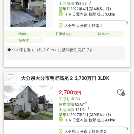
2
土地面積
182.97m
築年月
2022年4月(築4年5ヶ月)
ＪＲ日豊本線 牧駅 徒歩3.6km
大分県大分市明野南１
2階建て
駐車場あり
駐車2台
所有権
◆バス停も近く（約２０ｍ）生活利便性良好です
大分県大分市明野高尾２ 2,700万円 3LDK
2,700
万円
間取り
3LDK
2
建物面積
82.8m
2
土地面積
141.9m
築年月
2017年3月(築9年6ヶ月)
ＪＲ日豊本線 牧駅 徒歩4.0km
大分県大分市明野高尾２