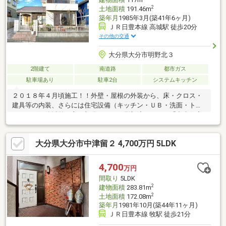
2
土地面積
191.46m
築年月
1985年3月(築41年6ヶ月)
ＪＲ日豊本線 高城駅 徒歩20分
その他の交通
大分県大分市明野北３
2階建て
南道路
都市ガス
駐車場あり
駐車2台
システムキッチン
２０１８年４月頃施工！！外壁・屋根の外装から、床・クロス・
建具等の内装、さらには住宅設備（キッチン・ＵＢ・洗面・トイ
レ）まで躯体以外の主要部分をすべて刷新済みです。「中古住宅
を購入してすぐにリフォーム費用がかかった」そんなお悩みとは
無縁の物件です。構造体はしっかりと残しつつ、居住空間はすっ
大分県大分市中津留２ 4,700万円 5LDK
きりとした状態でお引渡し可能です。【軽量鉄骨造の安心感｜長
く住める構造の信頼性】－ 鉄骨の粘り強さで地震の揺れを受け
流しやすい－ 工場生産の規格部材により、職人の技量によらず
4,700
万円
均一で安定した施工品質が確保されています全面リノベーション
間取り
5LDK
済みの居住空間と、信頼性の高い躯体が組み合わさった物件で
2
建物面積
283.81m
す。
2
土地面積
172.08m
築年月
1981年10月(築44年11ヶ月)
ＪＲ日豊本線 牧駅 徒歩21分