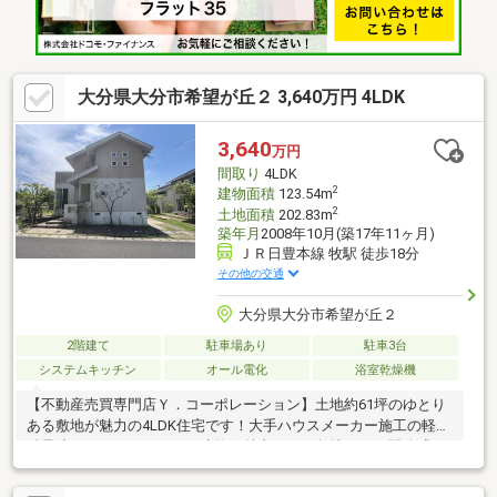
問合せください！
大分県大分市希望が丘２ 3,640万円 4LDK
3,640
万円
間取り
4LDK
2
建物面積
123.54m
2
土地面積
202.83m
築年月
2008年10月(築17年11ヶ月)
ＪＲ日豊本線 牧駅 徒歩18分
その他の交通
大分県大分市希望が丘２
2階建て
駐車場あり
駐車3台
システムキッチン
オール電化
浴室乾燥機
【不動産売買専門店Ｙ．コーポレーション】土地約61坪のゆとり
ある敷地が魅力の4LDK住宅です！大手ハウスメーカー施工の軽量
鉄骨造で、しっかりとした建物が魅力です。角地のため開放感も
あり、陽当たりや風通しも良好です！室内は大変きれいに使用さ
れており、そのままご入居もご検討いただけます。各居室をしっ