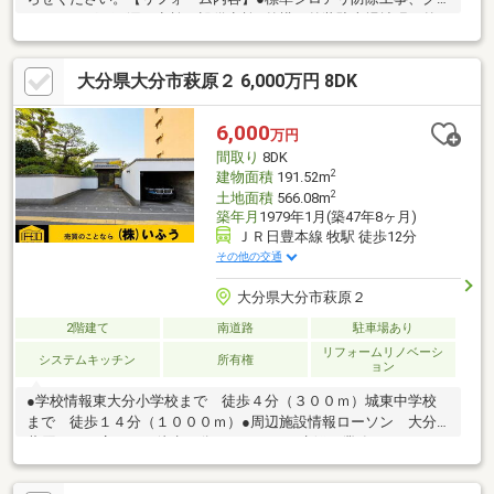
リーニング、雨漏り点検、設備点検●外構・外装駐車場拡張、外
壁屋根塗装●水回りシステムキッチン交換、ユニットバス交換、
トイレ交換、洗面化粧台交換●内装間取変更、玄関扉交換、室内
大分県大分市萩原２ 6,000万円 8DK
ドア交換、床材上張り、シューズボックス交換、クロス張替え●
その他設備インターホン設置、火災警報器設置、照明器具交換
【おすすめポイント】・耐震適合証明書を取得すれば（要別途費
6,000
万円
用）、条件により住宅ローン減税や不動産取得税減税の対象にな
間取り
8DK
ります・雨漏り、構造上主
2
建物面積
191.52m
2
土地面積
566.08m
築年月
1979年1月(築47年8ヶ月)
ＪＲ日豊本線 牧駅 徒歩12分
その他の交通
大分県大分市萩原２
2階建て
南道路
駐車場あり
リフォームリノベーシ
システムキッチン
所有権
ョン
●学校情報東大分小学校まで 徒歩４分（３００ｍ）城東中学校
まで 徒歩１４分（１０００ｍ）●周辺施設情報ローソン 大分
萩原一丁目店まで 徒歩４分（２６０ｍ）生鮮＆業務スーパー
萩原店まで 徒歩６分（４５０ｍ）●ハザードマップ情報当物件
は洪水ハザードマップにおいて、３ｍ未満の浸水想定区域に含ま