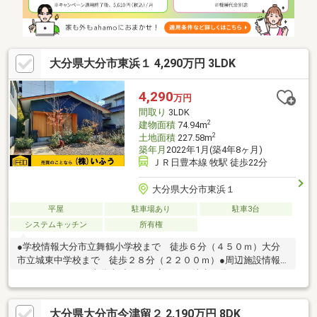
２２ ＦＡＸ：０９７－５２９－７１６０
大分県大分市東浜１ 4,290万円 3LDK
4,290
万円
間取り
3LDK
2
建物面積
74.94m
2
土地面積
227.58m
築年月
2022年1月(築4年8ヶ月)
ＪＲ日豊本線 牧駅 徒歩22分
大分県大分市東浜１
平屋
駐車場あり
駐車3台
システムキッチン
所有権
●学校情報大分市立舞鶴小学校まで 徒歩６分（４５０ｍ）大分
市立城東中学校まで 徒歩２８分（２２００ｍ）●周辺施設情報
ファミリーマート大分東浜１丁目店まで 徒歩４分（２６０ｍ）
スーパーまるや津留店まで 徒歩１３分（１０００ｍ）●ハザー
ドマップ情報当物件は洪水ハザードマップにおいて、３ｍ未満の
大分県大分市今津留２ 2,190万円 8DK
浸水想定区域に含まれています。＼土日祝日も営業中！／＜メー