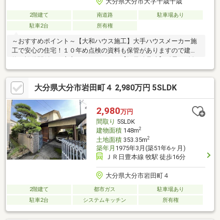
大分県大分市大字千歳千歳
2階建て
南道路
駐車場あり
駐車2台
所有権
～おすすめポイント～【大和ハウス施工】大手ハウスメーカー施
工で安心の住宅！１０年め点検の資料も保管がありますので建
物・設備関係もご安心いただけます！【軽量鉄骨造】耐震・耐久
性等その他にもメリット豊富な軽量鉄骨造！長期的な居住もご安
心いただけます！【南面道路】お昼間の太陽の日差しが入り室内
大分県大分市岩田町４ 2,980万円 5SLDK
を明るくしてくれます！【駐車場２台確保】駐車場２台可能！ま
た、もう１台はも増設は可能ですので、３台確保も可能です！
（車種による為要確認）【収納豊富】２階に納戸、ウォークイン
2,980
万円
クローゼットもございますので、季節物のお洋服などもまとめて
間取り
5SLDK
収納ができます！
2
建物面積
148m
2
土地面積
353.35m
築年月
1975年3月(築51年6ヶ月)
ＪＲ日豊本線 牧駅 徒歩16分
大分県大分市岩田町４
2階建て
都市ガス
駐車場あり
駐車2台
システムキッチン
所有権