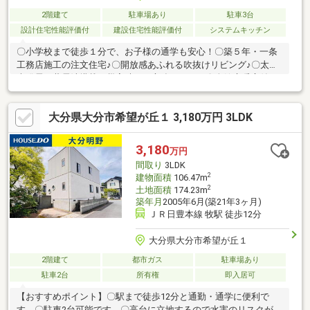
2階建て
駐車場あり
駐車3台
設計住宅性能評価付
建設住宅性能評価付
システムキッチン
〇小学校まで徒歩１分で、お子様の通学も安心！〇築５年・一条
工務店施工の注文住宅♪〇開放感あふれる吹抜けリビング♪〇太陽
光発電＋蓄電池搭載で災害時にも心強いです！〇全館床暖房付き
で寒い季節も快適♪〇高気密・高断熱仕様で一年を通して過ごしや
すいです！
大分県大分市希望が丘１ 3,180万円 3LDK
3,180
万円
間取り
3LDK
2
建物面積
106.47m
2
土地面積
174.23m
築年月
2005年6月(築21年3ヶ月)
ＪＲ日豊本線 牧駅 徒歩12分
大分県大分市希望が丘１
2階建て
都市ガス
駐車場あり
駐車2台
所有権
即入居可
【おすすめポイント】〇駅まで徒歩12分と通勤・通学に便利で
す。〇駐車2台可能です。〇高台に立地するので水害のリスクが軽