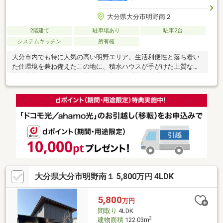
大分県大分市明野南２
2階建て
駐車場あり
駐車2台
システムキッチン
所有権
大分市内でも特に人気の高い明野エリア。生活利便性と落ち着い
た住環境を兼ね備えたこの地に、積水ハウスが手がけた上質な邸
宅が登場しました。一歩足を踏み入れた瞬間から感じられる、丁
寧に選び抜かれた建具の質感。居室ごとに工夫された照明計画
は、空間に温かみと奥行きをもたらし、日常の何気ない時間をよ
り豊かに彩ります。素材・デザイン・施工にわたって、妥協なき
「こだわり」が随所に宿っています。積水ハウスが誇る優れた耐
震性・断熱性能は、家族の安心と快適な暮らしを長期にわたって
支えてくれます。年月を重ねるごとに増す愛着と、資産としての
確かな価値も、この物件の大きな魅力です。
大分県大分市明野南１ 5,800万円 4LDK
5,800
万円
間取り
4LDK
2
建物面積
122.03m