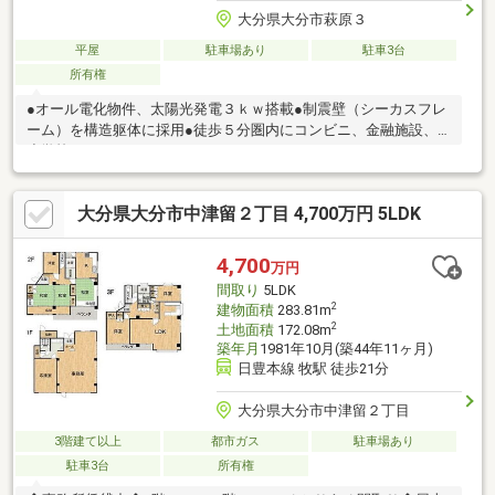
大分県大分市萩原３
平屋
駐車場あり
駐車3台
所有権
●オール電化物件、太陽光発電３ｋｗ搭載●制震壁（シーカスフレ
ーム）を構造躯体に採用●徒歩５分圏内にコンビニ、金融施設、
小学校あり
大分県大分市中津留２丁目 4,700万円 5LDK
4,700
万円
間取り
5LDK
2
建物面積
283.81m
2
土地面積
172.08m
築年月
1981年10月(築44年11ヶ月)
日豊本線 牧駅 徒歩21分
大分県大分市中津留２丁目
3階建て以上
都市ガス
駐車場あり
駐車3台
所有権