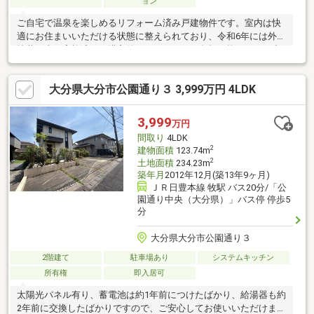
ョン
ご自宅で温泉を楽しめるリフォーム済み戸建物件です。室内は快
適にお住まいいただける状態に整えられており、令和6年には外壁
塗装工事も実施済み。購入後のメンテナンス負担を抑えやすい点
も魅力です。戸建ならではの独立性があり、ファミリー層の自己
居住用はもちろん、セカンドハウスや投資用物件としてもご検討
大分県大分市公園通り３ 3,999万円 4LDK
いただけます。駐車場は堀車庫1台分を確保。温泉のあるゆとりあ
る暮らしを叶える住まいです。なお、本物件は土砂災害特別警戒
区域内に位置しています。
3,999
万円
間取り
4LDK
2
建物面積
123.74m
2
土地面積
234.23m
築年月
2012年12月(築13年9ヶ月)
ＪＲ日豊本線 牧駅 バス20分/「公
園通り中央（大分県）」バス停 停歩5
分
大分県大分市公園通り３
2階建て
駐車場あり
システムキッチン
所有権
即入居可
太陽光パネル有り、蓄電池は約1年前につけたばかり、給湯器も約
2年前に交換したばかりですので、ご安心してお使いいただけま