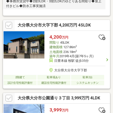
◆事務所賃貸中◆2階3LDK・3階2LDKのゆとりある間取り◆屋上
付きビル◆防水工事実施済
大分県大分市大字下郡 4,200万円 4SLDK
4,200
万円
間取り
4SLDK
2
建物面積
127.86m
2
土地面積
236.18m
築年月
2019年4月(築7年5ヶ月)
日豊本線 牧駅 徒歩35分
大分県大分市大字下郡
2階建て
駐車場あり
駐車2台
設計住宅性能評価付
建設住宅性能評価付
システムキッチン
大分県大分市公園通り３丁目 3,999万円 4LDK
3,999
万円