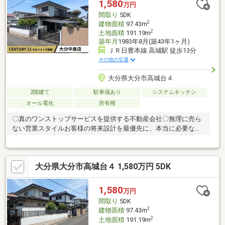
1,580
万円
おります。【ナビ検索：大分市下郡北三丁目22-21】
間取り
5DK
2
建物面積
97.43m
2
土地面積
191.19m
築年月
1983年8月(築43年1ヶ月)
ＪＲ日豊本線 高城駅 徒歩13分
その他の交通
大分県大分市高城台４
2階建て
駐車場あり
システムキッチン
オール電化
所有権
〇真のワンストップサービスを提供する不動産会社〇無理に売ら
ない営業スタイルお客様の将来設計を最優先に、本当に必要な物
件だけをご提案。売上より信頼を大切にします。グループ連携で
ワンストップサービス建設・リフォーム・保険まで、面倒な手続
きを一括サポート！徹底したお客様サポート土日祝日も即日対応
大分県大分市高城台４ 1,580万円 5DK
可能！住宅ローンも複数の銀行の中からベストな条件を探しま
す。キッズスペース・授乳室・お子様用のお飲み物完備でお子様
連れも安心です。契約後も生涯パートナーお引渡し後も末永くサ
1,580
万円
ポート。地域密着20年の安心をお約束します。まずはお気軽にご
間取り
5DK
相談ください♪
2
建物面積
97.43m
2
土地面積
191.19m