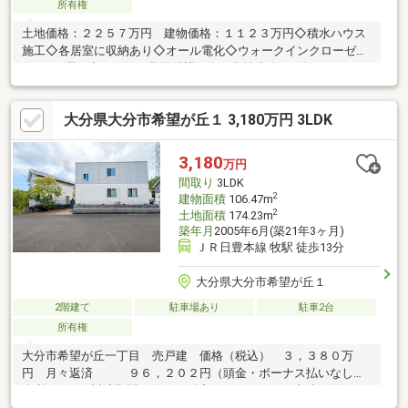
所有権
土地価格：２２５７万円 建物価格：１１２３万円◇積水ハウス
施工◇各居室に収納あり◇オール電化◇ウォークインクローゼッ
トあり※居住中につき、見学希望の際は事前連絡をお願いいたし
ます。※写真中の家財や車などは価格に含まれておりません。
大分県大分市希望が丘１ 3,180万円 3LDK
3,180
万円
間取り
3LDK
2
建物面積
106.47m
2
土地面積
174.23m
築年月
2005年6月(築21年3ヶ月)
ＪＲ日豊本線 牧駅 徒歩13分
大分県大分市希望が丘１
2階建て
駐車場あり
駐車2台
所有権
大分市希望が丘一丁目 売戸建 価格（税込） ３，３８０万
円 月々返済 ９６，２０２円（頭金・ボーナス払いなし、
金利1.05％、返済期間35年）不動産のことならなら東武住販ま
で！！買取・販売・リフォームと幅広くご相談可能です♪大分県内