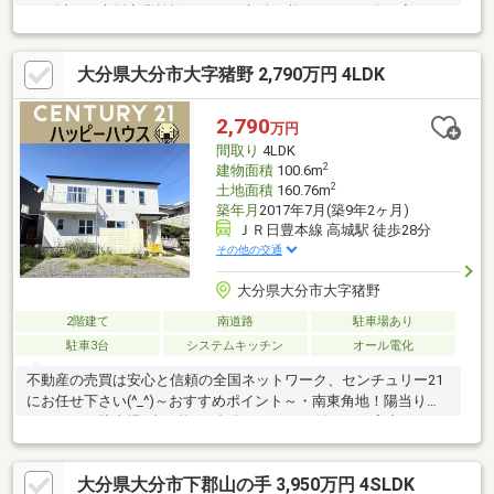
す！近くに大型商業施設もあり、生活に必要なものは全て完結で
きます♪ぜひ一度お問い合わせください！
大分県大分市大字猪野 2,790万円 4LDK
2,790
万円
間取り
4LDK
2
建物面積
100.6m
2
土地面積
160.76m
築年月
2017年7月(築9年2ヶ月)
ＪＲ日豊本線 高城駅 徒歩28分
その他の交通
大分県大分市大字猪野
2階建て
南道路
駐車場あり
駐車3台
システムキッチン
オール電化
不動産の売買は安心と信頼の全国ネットワーク、センチュリー21
にお任せ下さい(^_^)～おすすめポイント～・南東角地！陽当り良
好です！・駐車場3台可能！1台分カーポート付き！・室内オシャ
レ！アクセントクロスしようしています。ドアノブなどもオシャ
レな物を使っています！・2階3部屋にエアコンあります！・収納
大分県大分市下郡山の手 3,950万円 4SLDK
多数あります！住宅ローンについても無料でご相談できます！ハ