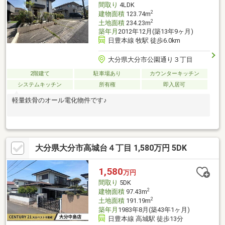
間取り
4LDK
2
建物面積
123.74m
2
土地面積
234.23m
築年月
2012年12月(築13年9ヶ月)
日豊本線 牧駅 徒歩6.0km
大分県大分市公園通り３丁目
2階建て
駐車場あり
カウンターキッチン
システムキッチン
所有権
即入居可
軽量鉄骨のオール電化物件です♪
大分県大分市高城台４丁目 1,580万円 5DK
1,580
万円
間取り
5DK
2
建物面積
97.43m
2
土地面積
191.19m
築年月
1983年8月(築43年1ヶ月)
日豊本線 高城駅 徒歩13分