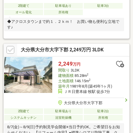
2階建て
駐車場あり
駐車3台
オール電化
所有権
◆アクロスタウンまで約１．２ｋｍ！ お買い物も便利な立地で
す♪
大分県大分市大字下郡 2,249万円 3LDK
2,249
万円
間取り
3LDK
2
建物面積
85.28m
2
土地面積
146.15m
築年月
1981年8月(築45年1ヶ月)
ＪＲ日豊本線 牧駅 徒歩7分
大分県大分市大字下郡
2階建て
駐車場あり
駐車2台
システムキッチン
浴室乾燥機
所有権
8/7(金)～8/9(日)予約制見学会開催※当日予約OK。ご希望日をお知
らせください。【リフォーム内容】●標準シロアリ防除工事、ク