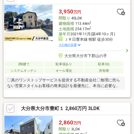
ッピーハウスは、お客様が幸せ（ハッピー）になれる家(ハウス）
探しをお手伝いさせて頂きます。 お気軽にお問合せ下さい(^_^)
3,950
万円
間取り
4SLDK
2
建物面積
113.44m
2
土地面積
254.17m
築年月
2021年11月(築4年10ヶ月)
ＪＲ日豊本線 牧駅 徒歩30分
その他の交通
大分県大分市下郡山の手
2階建て
駐車場あり
駐車3台
システムキッチン
オール電化
所有権
〇真のワンストップサービスを提供する不動産会社〇無理に売ら
ない営業スタイルお客様の将来設計を最優先に、本当に必要な物
件だけをご提案。売上より信頼を大切にします。グループ連携で
ワンストップサービス建設・リフォーム・保険まで、面倒な手続
きを一括サポート！徹底したお客様サポート土日祝日も即日対応
大分県大分市豊町１ 2,860万円 3LDK
可能！住宅ローンも複数の銀行の中からベストな条件を探しま
す。キッズスペース・授乳室・お子様用のお飲み物完備でお子様
連れも安心です。契約後も生涯パートナーお引渡し後も末永くサ
2,860
万円
ポート。地域密着20年の安心をお約束します。まずはお気軽にご
間取り
3LDK
相談ください♪
2