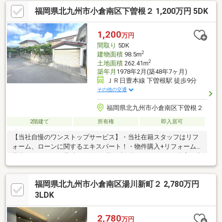
替え先を探しながら、ご自宅の売却が並行して行えます！・もち
福岡県北九州市小倉南区下曽根２ 1,200万円 5DK
ろん査定も無料です♪【ライフスタイルに合わせた物件探し】・土
日祝/18時以降/1件～複数件のご内覧も大歓迎・ご自宅等への送迎
も可能です！・当社未掲載物件もご案内できます♪
1,200
万円
間取り
5DK
2
建物面積
98.5m
2
土地面積
262.41m
築年月
1978年2月(築48年7ヶ月)
ＪＲ日豊本線 下曽根駅 徒歩9分
その他の交通
福岡県北九州市小倉南区下曽根２
2階建て
所有権
即入居可
【当社自慢のワンストップサービス】・当社在籍スタッフはリフ
ォーム、ローンに関するエキスパート！・物件購入+リフォーム
費用もまとめてお見積り♪・住み替え先を探しながら、ご自宅の売
却が並行して行えます！・もちろん査定も無料です♪【ライフスタ
イルに合わせた物件探し】・土日祝/18時以降/1件～複数件のご内
福岡県北九州市小倉南区湯川新町２ 2,780万円
覧も大歓迎・ご自宅等への送迎も可能です！・当社未掲載物件も
ご案内できます♪
3LDK
2,780
万円