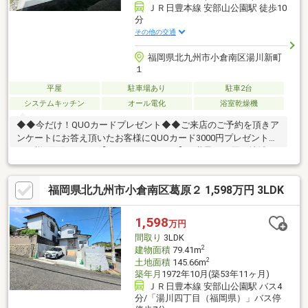
ＪＲ日豊本線 安部山公園駅 徒歩10
分
その他の交通
福岡県北九州市小倉南区湯川新町
１
平屋
駐車場あり
駐車2台
システムキッチン
オール電化
浴室乾燥機
◆◆今だけ！QUOカードプレゼント◆◆ご来店のご予約を頂きア
ンケートにお答え頂いたお客様にQUOカード3000円プレゼント！
１組様1回限りです♪【センチュリー２１】■ 世界85の国と地域
に、14000店舗、15万人もの営業スタッフ （2022年9月末時
点）。これが世界最大級の不動産ネットワーク 「センチュリー
福岡県北九州市小倉南区葛原２ 1,598万円 3LDK
21」です!■「安心」と「信頼」をモットーに店舗ネットワークを
拡大し、 北海道から沖縄までの993店舗、6709人のスタッフ
（2022年9月末時点）が住まい選びのお手伝いをしています。
1,598
万円
間取り
3LDK
2
建物面積
79.41m
2
土地面積
145.66m
築年月
1972年10月(築53年11ヶ月)
ＪＲ日豊本線 安部山公園駅 バス4
分/「湯川四丁目（福岡県）」バス停