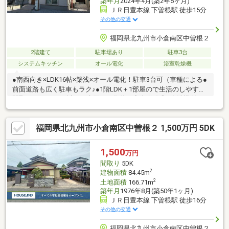
築年月
2024年4月(築2年5ヶ月)
ＪＲ日豊本線 下曽根駅 徒歩15分
その他の交通
福岡県北九州市小倉南区中曽根２
2階建て
駐車場あり
駐車3台
システムキッチン
オール電化
浴室乾燥機
●南西向き×LDK16帖×築浅×オール電化！駐車3台可（車種による●
前面道路も広く駐車もラク♪●1階LDK＋1部屋ので生活のしやすい
間取り♪●キッチン近くに水回りが集約し家事動線◎●食洗機付き
で後片付けラクラク！●浴室乾燥機もあり、雨の日や花粉の時期
の洗濯にも便利♪忙しい共働き世帯にも◎●WIC・SIC付きで収納力
福岡県北九州市小倉南区中曽根２ 1,500万円 5DK
も安心！●IHコンロでお手入れ簡単♪●省令準耐火構造で火災に強
い設計。保険料が割安になる場合も♪●近隣トライアルまで車で約
4分●JR下曽根駅徒歩約15分！●小中学校も近く子育て世帯におす
1,500
万円
すめ♪●築浅戸建の為、中古戸建で不安な各種保証も引継ぎ可！
間取り
5DK
2
建物面積
84.45m
2
土地面積
166.71m
築年月
1976年8月(築50年1ヶ月)
ＪＲ日豊本線 下曽根駅 徒歩16分
その他の交通
福岡県北九州市小倉南区中曽根２