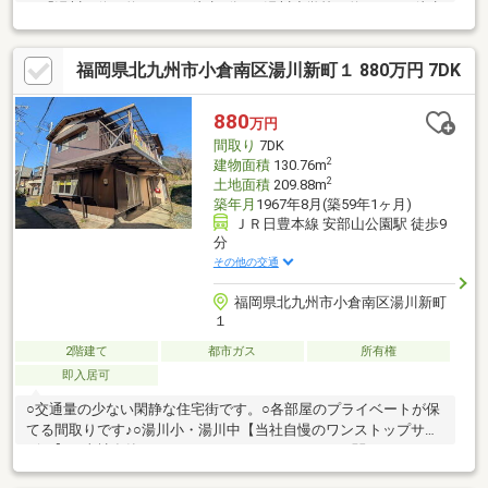
ス「湯川」停 約302ｍ（徒歩4分）●湯川小学校 約418ｍ（徒歩
6分）●湯川中学校 約1100ｍ（徒歩14分）●ローソン小倉霧ケ丘
三丁目店 約605ｍ（徒歩8分）●スーパーセンタートライアル石
福岡県北九州市小倉南区湯川新町１ 880万円 7DK
田店 約1200ｍ（徒歩15分）
880
万円
間取り
7DK
2
建物面積
130.76m
2
土地面積
209.88m
築年月
1967年8月(築59年1ヶ月)
ＪＲ日豊本線 安部山公園駅 徒歩9
分
その他の交通
福岡県北九州市小倉南区湯川新町
１
2階建て
都市ガス
所有権
即入居可
○交通量の少ない閑静な住宅街です。○各部屋のプライベートが保
てる間取りです♪○湯川小・湯川中【当社自慢のワンストップサー
ビス】・当社在籍スタッフはリフォーム、ローンに関するエキス
パート！・物件購入+リフォーム費用もまとめてお見積り♪・住み