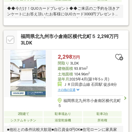
◆◆今だけ！QUOカードプレゼント◆◆ご来店のご予約を頂きア
ンケートにお答え頂いたお客様にQUOカード3000円プレゼント！
１組様1回限りです♪【センチュリー２１】■ 世界85の国と地域
に、14000店舗、15万人もの営業スタッフ （2022年9月末時
点）。これが世界最大級の不動産ネットワーク 「センチュリー
福岡県北九州市小倉南区横代北町５ 2,298万円
21」です!■「安心」と「信頼」をモットーに店舗ネットワークを
拡大し、 北海道から沖縄までの993店舗、6709人のスタッフ
3LDK
（2022年9月末時点）が住まい選びのお手伝いをしています。
2,298
万円
間取り
3LDK
2
建物面積
93.81m
2
土地面積
104.96m
築年月
2025年4月(築1年5ヶ月)
ＪＲ日田彦山線 石田駅 徒歩8分
その他の交通
福岡県北九州市小倉南区横代北町
５
2階建て
駐車場あり
駐車2台
システムキッチン
浴室乾燥機
所有権
■他社との条件比較大歓迎■自己資金0円OK■住宅ローンに家具家