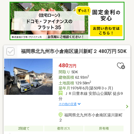
ることはありません。【当社自慢のワンストップサービス】・当
社在籍スタッフはリフォーム、ローンに関するエキスパート！・
物件購入+リフォーム費用もまとめてお見積り♪・住み替え先を探
しながら、ご自宅の売却が並行して行えます！・もちろん査定も
無料です♪
福岡県北九州市小倉南区湯川新町２ 480万円 5DK
480
万円
間取り
5DK
2
建物面積
62.93m
2
土地面積
129.58m
築年月
1976年6月(築50年3ヶ月)
ＪＲ日豊本線 安部山公園駅 徒歩9
分
その他の交通
福岡県北九州市小倉南区湯川新町
２
2階建て
都市ガス
所有権