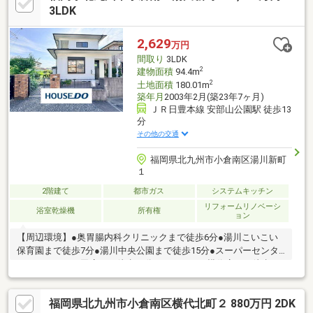
のワンストップサービス】・当社在籍スタッフはリフォーム、ロ
3LDK
ーンに関するエキスパート！・物件購入+リフォーム費用もまと
めてお見積り♪・住み替え先を探しながら、ご自宅の売却が並行し
2,629
万円
て行えます！・もちろん査定も無料です
間取り
3LDK
2
建物面積
94.4m
2
土地面積
180.01m
築年月
2003年2月(築23年7ヶ月)
ＪＲ日豊本線 安部山公園駅 徒歩13
分
その他の交通
福岡県北九州市小倉南区湯川新町
１
2階建て
都市ガス
システムキッチン
リフォームリノベーシ
浴室乾燥機
所有権
ョン
【周辺環境】●奥胃腸内科クリニックまで徒歩6分●湯川こいこい
保育園まで徒歩7分●湯川中央公園まで徒歩15分●スーパーセンタ
ートライアル石田店まで徒歩17分●ハローデイ 横代店まで徒歩20
分
福岡県北九州市小倉南区横代北町２ 880万円 2DK