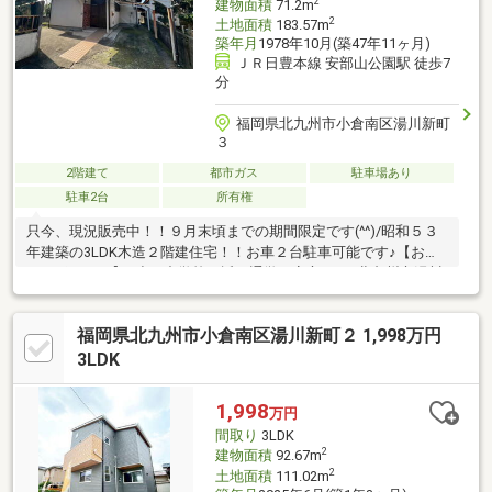
2
建物面積
71.2m
2
土地面積
183.57m
築年月
1978年10月(築47年11ヶ月)
ＪＲ日豊本線 安部山公園駅 徒歩7
分
福岡県北九州市小倉南区湯川新町
３
2階建て
都市ガス
駐車場あり
駐車2台
所有権
只今、現況販売中！！９月末頃までの期間限定です(^^)/昭和５３
年建築の3LDK木造２階建住宅！！お車２台駐車可能です♪【おす
すめポイント】■小・中学校が近く通学も安心♪ ・北九州市湯川
小学校・・・約900ｍ（徒歩12分） ・北九州市湯川中学
校・・・約800ｍ（徒歩10分）■LDK広々12帖■各居室収納付き即
福岡県北九州市小倉南区湯川新町２ 1,998万円
日内覧可能です！！マイホーム探しのご相談、不動産売却のご相
談は、「ケイアイエポックメイキング(株)」にお任せください。
3LDK
皆さまからのお問い合わせを心よりお待ちしております(^^)/
1,998
万円
間取り
3LDK
2
建物面積
92.67m
2
土地面積
111.02m