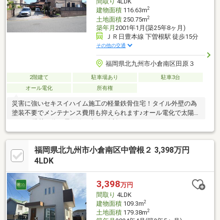
間取り
4LDK
2
建物面積
116.63m
2
土地面積
250.75m
築年月
2001年1月(築25年8ヶ月)
ＪＲ日豊本線 下曽根駅 徒歩15分
その他の交通
福岡県北九州市小倉南区田原３
2階建て
駐車場あり
駐車3台
オール電化
所有権
災害に強いセキスイハイム施工の軽量鉄骨住宅！タイル外壁の為
塗装不要でメンテナンス費用も抑えられます♪オール電化で太陽光
3.75kw搭載の為、電気代が上がる近年ではうれしいポイント！
広々とした間取はぜひ現地でご確認ください！
福岡県北九州市小倉南区中曽根２ 3,398万円
4LDK
3,398
万円
間取り
4LDK
2
建物面積
109.3m
2
土地面積
179.38m