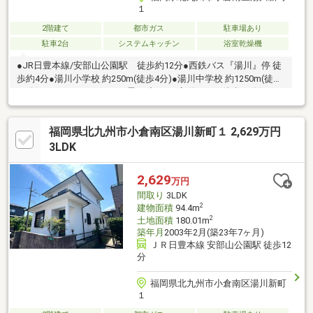
１
2階建て
都市ガス
駐車場あり
駐車2台
システムキッチン
浴室乾燥機
●JR日豊本線/安部山公園駅 徒歩約12分●西鉄バス『湯川』停 徒
歩約4分●湯川小学校 約250m(徒歩4分)●湯川中学校 約1250m(徒歩
16分)●サンキュードラッグ霧ケ丘3丁目店 約779m(徒歩10分)●ロ
ーソン小倉霧ケ丘3丁目店 約615m(徒歩8分)
福岡県北九州市小倉南区湯川新町１ 2,629万円
3LDK
2,629
万円
間取り
3LDK
2
建物面積
94.4m
2
土地面積
180.01m
築年月
2003年2月(築23年7ヶ月)
ＪＲ日豊本線 安部山公園駅 徒歩12
分
福岡県北九州市小倉南区湯川新町
１