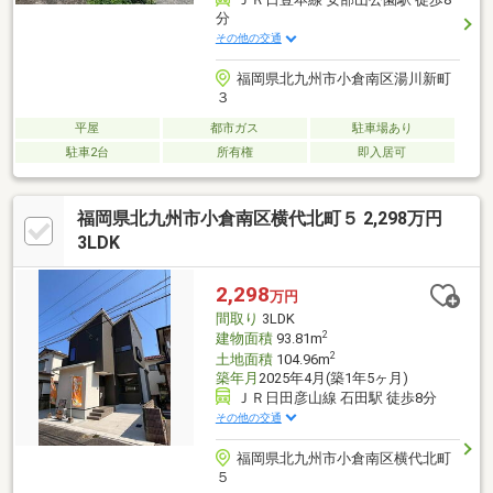
分
その他の交通
福岡県北九州市小倉南区湯川新町
３
平屋
都市ガス
駐車場あり
駐車2台
所有権
即入居可
福岡県北九州市小倉南区横代北町５ 2,298万円
3LDK
2,298
万円
間取り
3LDK
2
建物面積
93.81m
2
土地面積
104.96m
築年月
2025年4月(築1年5ヶ月)
ＪＲ日田彦山線 石田駅 徒歩8分
その他の交通
福岡県北九州市小倉南区横代北町
５