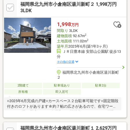
福岡県北九州市小倉南区湯川新町２ 1,998万円
玄関ドア（電子錠）・玄関タイル、シューズボックス、全室クロ
ス、全室床木製フロア、全室建具、一部サッシ（二重サッシ）、
3LDK
ＬＥＤ照明器具全室、モニター付インターフォン、全室コンセン
ト・スイッチ・ブレーカー、火災報知器【その他】オール電化、
1,998
万円
シロアリ予防工事、太陽設備新設
間取り
3LDK
2
建物面積
92.67m
2
土地面積
111.02m
築年月
2025年6月(築1年3ヶ月)
ＪＲ日豊本線 安部山公園駅 徒歩13
分
その他の交通
福岡県北九州市小倉南区湯川新町
２
2階建て
駐車場あり
駐車2台
所有権
即入居可
○2025年6月完成の戸建○カースペース２台駐車可能です○固定階段
付きのロフトがあります☆約７帖の広さがあるので、在宅ワーク
スペース荷も最適ですね○全居室は６帖以上とゆとりのある間取
りです○LDKは約20帖とご家族が集まってゆったりくつろげる広さ
です○２階にリビングがある間取りは、外部からの視線を避けや
福岡県北九州市小倉南区湯川新町１ 2,629万円
すくプライバシーを確保しやすいメリットがあります【当社自慢