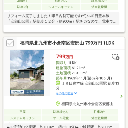
2階建て
都市ガス
駐車場あり
駐車2台
システムキッチン
浴室乾燥機
リフォーム完了しました！即日内覧可能です(^^)/♪JR日豊本線
「安部山公園」駅徒歩１２分（約900ｍ）駅チカなので、電車で
の通勤や通学も安心(^^♪【リフォーム内容】■洗面化粧台交換■ト
イレ交換■天井・壁クロス張替え■フローリング・CF張替え■シリ
ンダー交換■防蟻工事■クリーニング■スイッチ・コンセント交換■
福岡県北九州市小倉南区安部山 799万円 1LDK
シール打ち換え■屋根・外壁塗装■破風・軒天・雨樋塗装■基礎塗
装■雨戸張替え■ＴＶドアホン交換■火災報知器設置■残置物撤去即
日内覧承ります！！物件の詳細は「小倉店」までお気軽にお問い
799
万円
合わせください！！
間取り
1LDK
2
建物面積
61.21m
2
土地面積
219.33m
築年月
1963年11月(築62年10ヶ月)
ＪＲ日豊本線 安部山公園駅 徒歩13
分
その他の交通
福岡県北九州市小倉南区安部山
平屋
駐車場あり
駐車2台
システムキッチン
オール電化
浴室乾燥機
●JR安部山公園駅 約1004m (徒歩13分)●JR城野駅 約2805m