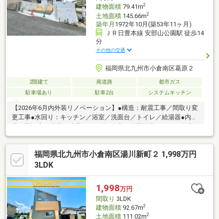
2
建物面積
79.41m
2
土地面積
145.66m
築年月
1972年10月(築53年11ヶ月)
ＪＲ日豊本線 安部山公園駅 徒歩14
分
その他の交通
福岡県北九州市小倉南区葛原２
2階建て
南道路
都市ガス
駐車場あり
駐車2台
システムキッチン
【2026年6月内外装リノベーション】●構造：耐震工事／間取り変
更工事●水回り：キッチン／浴室／洗面台／トイレ／給湯器●内
装：壁／床／天井／建具／その他●外装：外壁塗装／サッシ全室
（ペアガラス）●外構：駐車場拡張／庭木剪定●その他：TVモニタ
ーフォン／全室照明／TVアンテナ安心・安全で2年間の保証付き
福岡県北九州市小倉南区湯川新町２ 1,998万円
のリノベーションハウスが無理のないリーズナブルな月々で手に
入るリセットハウス、とてもオススメです。中古住宅の不安を出
3LDK
来るだけ減らし、安心して新生活を始められること。それがリセ
ットハウスの魅力です。リセットハウスを誰よりも販売した弊社
1,998
万円
担当にお任せください。お会いできることを楽しみに
間取り
3LDK
2
建物面積
92.67m
2
土地面積
111.02m