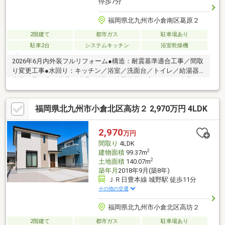
停歩7分
福岡県北九州市小倉南区葛原２
2階建て
都市ガス
駐車場あり
駐車2台
システムキッチン
浴室乾燥機
2026年6月内外装フルリフォーム●構造：耐震基準適合工事／間取
り変更工事●水回り：キッチン／浴室／洗面台／トイレ／給湯器●
内装：壁／床／天井／建具●外装：外壁塗装／窓サッシ（全室ペ
アガラス）／玄関ドア●その他：照明器具／TVモニターフォン／
火災報知器葛原小・湯川中学校エリア♪小学校まで徒歩約10分
福岡県北九州市小倉北区高坊２ 2,970万円 4LDK
（約750m）♪駅まで徒歩約15分で高校進学後も安心ですね♪お買
い物はサンリブシティまで車で5分程度です♪フルリフォーム済で
内外装共にとてもキレイです♪品質とデザインが魅力のリセットハ
2,970
万円
ウス♪安心・安全のふたみんへお問合せください♪
間取り
4LDK
2
建物面積
99.37m
2
土地面積
140.07m
築年月
2018年9月(築8年)
ＪＲ日豊本線 城野駅 徒歩11分
その他の交通
福岡県北九州市小倉北区高坊２
2階建て
都市ガス
駐車場あり