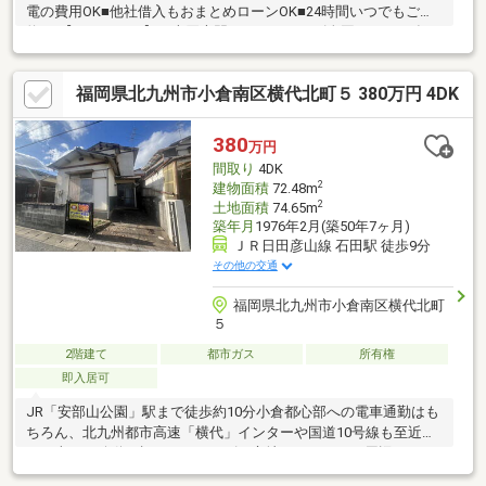
電の費用OK■他社借入もおまとめローンOK■24時間いつでもご予
約OK【ハウスドゥ】は売買専門フランチャイズ全国NO.12024年
11月現在、全国711店舗※ビジネスチャンス（2024年12月号）＼当
店によくお問合せいただくお客様／■はじめて家を購入される方■
福岡県北九州市小倉南区横代北町５ 380万円 4DK
営業されるのが苦手な方■ローンにご不安のある方■じっくり検討
されたい方■小さなお子様連れや大家族の方■ワンちゃんネコちゃ
んが好きな方■住替えをお考えの方大型キッズルーム・おむつ
380
万円
台・授乳スペース有。北九州イチ快適なお店にぜひ一度お越し下
間取り
4DK
さい♪
2
建物面積
72.48m
2
土地面積
74.65m
築年月
1976年2月(築50年7ヶ月)
ＪＲ日田彦山線 石田駅 徒歩9分
その他の交通
福岡県北九州市小倉南区横代北町
５
2階建て
都市ガス
所有権
即入居可
JR「安部山公園」駅まで徒歩約10分小倉都心部への電車通勤はも
ちろん、北九州都市高速「横代」インターや国道10号線も至近
で、車での移動も極めてスムーズな立地です。さらに周辺にはス
ーパー、ドラッグストア、コンビニが点在し、日々の買い物に困