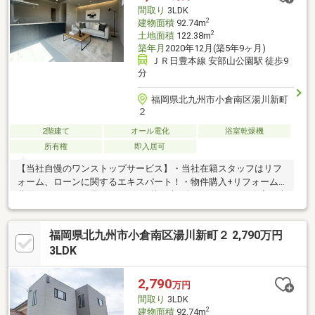
間取り
3LDK
2
建物面積
92.74m
2
土地面積
122.38m
築年月
2020年12月(築5年9ヶ月)
ＪＲ日豊本線 安部山公園駅 徒歩9
分
福岡県北九州市小倉南区湯川新町
２
2階建て
オール電化
浴室乾燥機
所有権
即入居可
【当社自慢のワンストップサービス】・当社在籍スタッフはリフ
ォーム、ローンに関するエキスパート！・物件購入+リフォーム
費用もまとめてお見積り♪・住み替え先を探しながら、ご自宅の売
却が並行して行えます！・もちろん査定も無料です♪【ライフスタ
イルに合わせた物件探し】・土日祝/18時以降/1件～複数件のご内
福岡県北九州市小倉南区湯川新町２ 2,790万円
覧も大歓迎・ご自宅等への送迎も可能です！・当社未掲載物件も
ご案内できます♪
3LDK
2,790
万円
間取り
3LDK
2
建物面積
92.74m