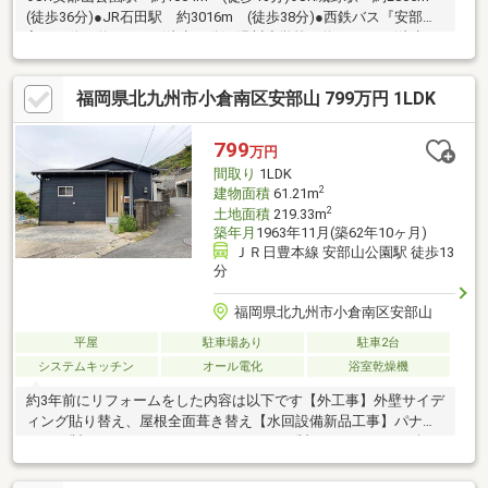
(徒歩36分)●JR石田駅 約3016m (徒歩38分)●西鉄バス『安部山
入口』停 約780m (徒歩10分)●湯川小学校 約1500m (徒歩19
分)●湯川中学校 約1400m (徒歩18分)●チェリースロープ 約
279m (徒歩4分)●サンリブ シティ小倉 約1600m (徒歩21分)
福岡県北九州市小倉南区安部山 799万円 1LDK
799
万円
間取り
1LDK
2
建物面積
61.21m
2
土地面積
219.33m
築年月
1963年11月(築62年10ヶ月)
ＪＲ日豊本線 安部山公園駅 徒歩13
分
福岡県北九州市小倉南区安部山
平屋
駐車場あり
駐車2台
システムキッチン
オール電化
浴室乾燥機
約3年前にリフォームをした内容は以下です【外工事】外壁サイデ
ィング貼り替え、屋根全面葺き替え【水回設備新品工事】パナソ
ニック製システムキッチン、パナソニック製ユニットバス（1坪サ
イズに拡張）、三面鏡洗面化粧台、リクシル製保温洗浄便座付き
トイレ、エコキュート（追い焚き機能付き）【内部】間取変更、