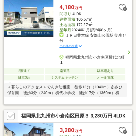
4,180
万円
間取り
4LDK
2
建物面積
106.57m
2
土地面積
172.37m
築年月
2024年1月(築2年8ヶ月)
ＪＲ日豊本線 安部山公園駅 徒歩14
分
その他の交通
福岡県北九州市小倉南区横代北町
１
2階建て
南道路
駐車場あり
駐車3台
システムキッチン
オール電化
＜暮らしのアクセス＞でんき幼稚園 徒歩13分（1040ｍ）あさひ
保育園 徒歩3分（240ｍ）横代小学校 徒歩17分（1360ｍ）横代
中学校 徒歩12分（960ｍ）ダイレックス横代店 徒歩2分（160
ｍ）ファミリーマート小倉下石田一丁目店 徒歩4分（320ｍ）JR
安部山公園駅 徒歩14分（1120ｍ）
福岡県北九州市小倉南区田原３ 3,280万円 4LDK
3,280
万円