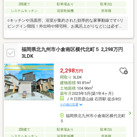
2階建て
駐車場あり
駐車2台
システムキッチン
浴室乾燥機
所有権
○キッチンや洗面所、浴室が集約された効率的な家事動線です○リ
ビングイン階段！外出時や帰宅時、お風呂上がりなどには必ずリ
ビングを通るので、ご家族と顔を合わせやすく、自然とコミュニ
ケーションがとれますね○固定式階段が嬉しいロフト付き！シー
ズンオフの衣類や家電、スーツケースなどの大型荷物の上り下り
福岡県北九州市小倉南区横代北町５ 2,298万円
にも安心ですね○閑静な住宅街にある落ち着いた住環境です○小学
校や中学校が徒歩７分圏内と毎日の通学に便利です【当社自慢の
3LDK
ワンストップサービス】・当社在籍スタッフはリフォーム、ロー
ンに関するエキスパート！・物件購入+リフォーム費用もまとめ
2,298
万円
てお見積り♪
間取り
3LDK
2
建物面積
93.81m
2
土地面積
104.96m
築年月
2025年5月(築1年4ヶ月)
ＪＲ日田彦山線 石田駅 徒歩8分
その他の交通
福岡県北九州市小倉南区横代北町
５
2階建て
駐車場あり
駐車2台
システムキッチン
浴室乾燥機
所有権