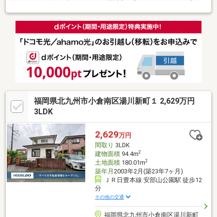
きます。リビングダイニングが18帖以上の広さで、ゆったりと空
間を楽しむことができます。駅まで徒歩約11分（約820ｍ）の場
所にある物件です。株式会社 福岡地所では北九州市小倉南区にあ
る不動産情報をお探しいただけます。引っ越しを検討中でした
ら、お気軽にご連絡ください。
福岡県北九州市小倉南区湯川新町１ 2,629万円
3LDK
2,629
万円
間取り
3LDK
2
建物面積
94.4m
2
土地面積
180.01m
築年月
2003年2月(築23年7ヶ月)
ＪＲ日豊本線 安部山公園駅 徒歩12
分
その他の交通
福岡県北九州市小倉南区湯川新町