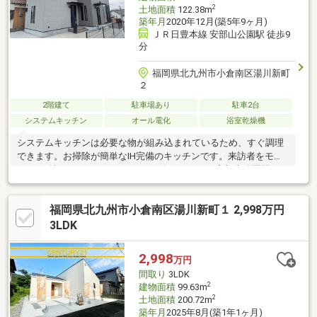
2
土地面積
122.38m
築年月
2020年12月(築5年9ヶ月)
ＪＲ日豊本線 安部山公園駅 徒歩9
分
福岡県北九州市小倉南区湯川新町
２
2階建て
駐車場あり
駐車2台
システムキッチン
オール電化
浴室乾燥機
システムキッチンは必要な物が組み込まれているため、すぐ調理
できます。お掃除が簡単なIH完備のキッチンです。来訪者をモニ
ターで確認できるTVインターホン付きです。JR安部山公園駅まで
徒歩約9分(約650ｍ)と通勤・通学に便利です。不動産のことで何
かお困りでしたら、株式会社福岡地所へお気軽にお問い合わせく
福岡県北九州市小倉南区湯川新町１ 2,998万円
ださい。経験豊富な当社スタッフがお客様をサポートさせていた
だきます。
3LDK
2,998
万円
間取り
3LDK
2
建物面積
99.63m
2
土地面積
200.72m
築年月
2025年8月(築1年1ヶ月)