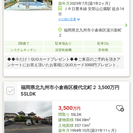
築年月
2025年7月(築1年2ヶ月)
ＪＲ日豊本線 安部山公園駅 徒歩14
分
その他の交通
福岡県北九州市小倉南区湯川新町
２
2階建て
駐車場あり
駐車2台
システムキッチン
浴室乾燥機
所有権
◆◆今だけ！QUOカードプレゼント◆◆ご来店のご予約を頂きア
ンケートにお答え頂いたお客様にQUOカード3000円プレゼント！
１組様1回限りです♪【センチュリー２１】■ 世界85の国と地域
に、14000店舗、15万人もの営業スタッフ （2022年9月末時
点）。これが世界最大級の不動産ネットワーク 「センチュリー
福岡県北九州市小倉南区横代北町２ 3,500万円
21」です!■「安心」と「信頼」をモットーに店舗ネットワークを
拡大し、 北海道から沖縄までの993店舗、6709人のスタッフ
5SLDK
（2022年9月末時点）が住まい選びのお手伝いをしています。
3,500
万円
間取り
5SLDK
2
建物面積
184.38m
2
土地面積
357.13m
築年月
1994年10月(築31年11ヶ月)