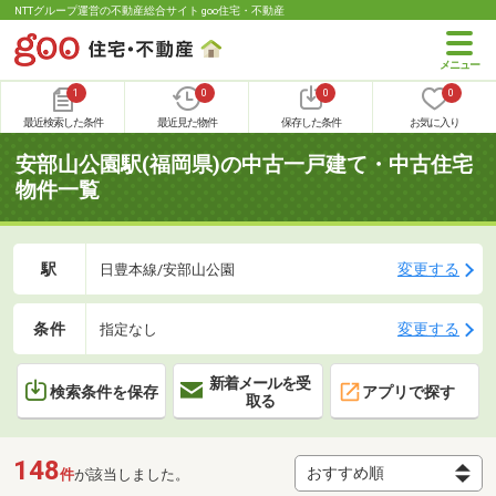
NTTグループ運営の不動産総合サイト goo住宅・不動産
1
0
0
0
最近検索した条件
最近見た物件
保存した条件
お気に入り
安部山公園駅(福岡県)の中古一戸建て・中古住宅
物件一覧
駅
変更する
日豊本線/安部山公園
条件
変更する
指定なし
新着メールを受
検索条件を保存
アプリで探す
取る
148
件
が該当しました。