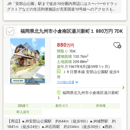
JR「安部山公園」駅まで徒歩10分圏内周辺にはスーパーやドラッ
グストアなどの生活利便施設が充実国道10号線へのアクセスも良
好で、週末のレジャーやショッピングにも便利な立地です。【当
社自慢のワンストップサービス】・当社在籍スタッフはリフォー
ム、ローンに関するエキスパート！・物件購入+リフォーム費用
福岡県北九州市小倉南区湯川新町１ 880万円 7DK
もまとめてお見積り♪・住み替え先を探しながら、ご自宅の売却が
並行して行えます！・もちろん査定も無料です♪【ライフスタイル
に合わせた物件探し】・土日祝/18時以降/1件～複数件のご内覧も
880
万円
大歓迎・ご自宅等への送迎も可能です！・当社未掲載物件もご案
間取り
7DK
内できます♪
2
建物面積
130.76m
2
土地面積
209.88m
築年月
1967年8月(築59年1ヶ月)
ＪＲ日豊本線 安部山公園駅 徒歩9
分
その他の交通
福岡県北九州市小倉南区湯川新町
１
2階建て
都市ガス
所有権
即入居可
【周辺】●JR安部山公園駅 約644ｍ（徒歩9分）●JR城野駅 約
1841ｍ（徒歩24分）●JR石田駅 約2344ｍ（徒歩30分）●西鉄バ