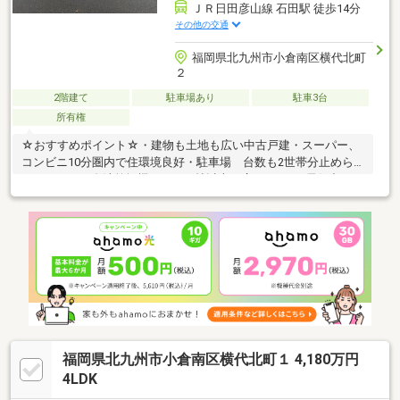
ＪＲ日田彦山線 石田駅 徒歩14分
その他の交通
福岡県北九州市小倉南区横代北町
２
2階建て
駐車場あり
駐車3台
所有権
☆おすすめポイント☆・建物も土地も広い中古戸建・スーパー、
コンビニ10分圏内で住環境良好・駐車場 台数も2世帯分止めら
れそうです・食洗乾燥機・LDK20帖以上で広めです♪・居住中の
為、内覧の際はスケジュール調整が必要になります！☆アピール
ポイント☆・弊社は、金融機関経験者が在籍しておりますので、
住宅ローン、事業資金、 その他、資金繰りい関して強みとして
おります！・住宅の探し方、その際の注意点等は案内を通じてお
客様に情報提供をしております。・融資に自信のない方も、その
他のお悩みごとも、気軽にご相談下さい！担当 髙田 080-1754-
5641
福岡県北九州市小倉南区横代北町１ 4,180万円
4LDK