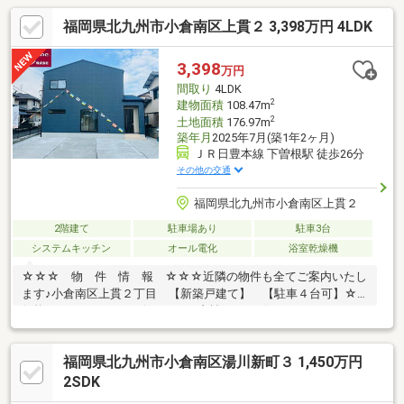
福岡県北九州市小倉南区上貫２ 3,398万円 4LDK
3,398
万円
間取り
4LDK
2
建物面積
108.47m
2
土地面積
176.97m
築年月
2025年7月(築1年2ヶ月)
ＪＲ日豊本線 下曽根駅 徒歩26分
その他の交通
福岡県北九州市小倉南区上貫２
2階建て
駐車場あり
駐車3台
システムキッチン
オール電化
浴室乾燥機
☆☆☆ 物 件 情 報 ☆☆☆近隣の物件も全てご案内いたし
ます♪小倉南区上貫２丁目 【新築戸建て】 【駐車４台可】☆
価格：３，３９８万円☆ ⇒ お支払いは ボーナスなしの月々
７．０万円台より！フルローンOK！１度断られたお客様でもジャ
ッジなら解決できます！◆安全・安心の新築住宅！◆・【浴室乾
福岡県北九州市小倉南区湯川新町３ 1,450万円
燥暖房機付】・【食器洗い乾燥機付】気になる方、まずはお気軽
にお問合せください♪０９３-４８２－２６５７【ジャッジ(株)】
2SDK
「ジャッジ」は２４時間、３６５日、年中無休で営業中！