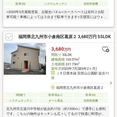
駐車3台
システムキッチン
浴室乾燥機
○2020年5月屋根塗装、太陽光パネル○カースペースは並列２台駐
車可能！車種によっては３台まで駐車できます○主寝室にはウォ
ークインクローゼット付き！ご夫婦二人分の収納にも困りません
ね○リビングイン階段です☆外出時や帰宅時、お風呂上がりなど
には必ずリビングを通るので、ご家族と顔を合わせやすく、自然
福岡県北九州市小倉南区葛原２ 3,680万円 5SLDK
にコミュニケーションがとれますね○閑静な住宅街にある落ち着
いた住環境です○小学校は徒歩７分程度と日々のお買い物に困り
ません
3,680
万円
間取り
5SLDK
2
建物面積
126.07m
2
土地面積
331.75m
築年月
2020年7月(築6年2ヶ月)
ＪＲ日豊本線 安部山公園駅 徒歩11
分
福岡県北九州市小倉南区葛原２
2階建て
駐車場あり
駐車3台
システムキッチン
オール電化
浴室乾燥機
北九州市立湯川中学校が徒歩約17分（約1300ｍ）で通学にも便利
です。こちらの物件はキッチンも広々してるので快適に料理がで