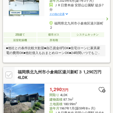
築年月
2025年6月(築1年3ヶ月)
ＪＲ日豊本線 安部山公園駅 徒歩7
分
その他の交通
福岡県北九州市小倉南区湯川新町
２
2階建て
都市ガス
システムキッチン
浴室乾燥機
所有権
■他社との条件比較大歓迎■自己資金0円OK■住宅ローンに家具家
電の費用OK■他社借入もおまとめローンOK■24時間いつでもご予
約OK【ハウスドゥ】は売買専門フランチャイズ全国NO.12024年
11月現在、全国711店舗※ビジネスチャンス（2024年12月号）＼当
店によくお問合せいただくお客様／■はじめて家を購入される方■
福岡県北九州市小倉南区湯川新町３ 1,290万円
営業されるのが苦手な方■ローンにご不安のある方■じっくり検討
されたい方■小さなお子様連れや大家族の方■ワンちゃんネコちゃ
4LDK
んが好きな方■住替えをお考えの方大型キッズルーム・おむつ
台・授乳スペース有。北九州イチ快適なお店にぜひ一度お越し下
1,290
万円
さい♪
間取り
4LDK
2
建物面積
87.7m
2
土地面積
180.99m
築年月
1967年1月(築59年8ヶ月)
ＪＲ日豊本線 安部山公園駅 徒歩8