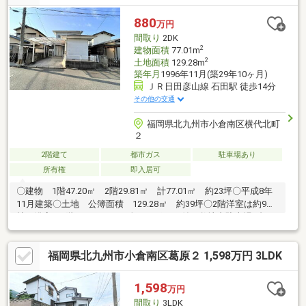
880
万円
間取り
2DK
2
建物面積
77.01m
2
土地面積
129.28m
築年月
1996年11月(築29年10ヶ月)
ＪＲ日田彦山線 石田駅 徒歩14分
その他の交通
福岡県北九州市小倉南区横代北町
２
2階建て
都市ガス
駐車場あり
所有権
即入居可
〇建物 1階47.20㎡ 2階29.81㎡ 計77.01㎡ 約23坪〇平成8年
11月建築〇土地 公簿面積 129.28㎡ 約39坪〇2階洋室は約9
帖、浴室も2階にあります。〇カーポート付の敷地内駐車場1台
福岡県北九州市小倉南区葛原２ 1,598万円 3LDK
1,598
万円
間取り
3LDK