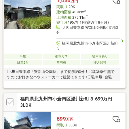
1,450
万円
間取り
2DK
2
建物面積
49.36m
2
土地面積
275.11m
築年月
1967年1月(築59年8ヶ月)
ＪＲ日豊本線 安部山公園駅 徒歩3
分
福岡県北九州市小倉南区湯川新町
３
平屋
都市ガス
駐車場あり
駐車3台
所有権
即入居可
〇JR日豊本線「安部山公園駅」まで徒歩約3分！〇建築条件無で
すのでお好きなハウスメーカーで建築できます♪〇駐車場3台駐車
可能！来客用や趣味の車も置くことが出来ます♪〇サンルームがあ
るため、花粉の時期や急な雨、風の強い日でも安心して洗濯物が
干せます！
福岡県北九州市小倉南区湯川新町３ 699万円
3LDK
699
万円
間取り
3LDK