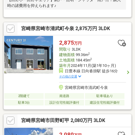
時の諸費用を抑えられます♪
宮崎県宮崎市清武町今泉 2,875万円 3LDK
2,875
万円
間取り
3LDK
2
建物面積
99.36m
2
土地面積
184.45m
築年月
2024年11月(築1年10ヶ月)
日豊本線 日向沓掛駅 徒歩16分
その他の交通
宮崎県宮崎市清武町今泉
2階建て
南道路
駐車場あり
駐車3台
設計住宅性能評価付
建設住宅性能評価付
宮崎県宮崎市田野町甲 2,080万円 3LDK
2,080