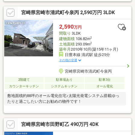
宮崎県宮崎市清武町今泉丙 2,590万円 3LDK
2,590
万円
間取り
3LDK
2
建物面積
106.82m
2
土地面積
293.09m
築年月
2010年10月(築15年11ヶ月)
日豊本線 清武駅 徒歩25分
その他の交通
宮崎県宮崎市清武町今泉丙
2階建て
駐車場あり
駐車3台
カウンターキッチン
システムキッチン
オール電化
敷地面積約88坪のオール電化住宅♪太陽光発電システム搭載ゆっ
たりと過ごしたい方にお勧めの物件です！
宮崎県宮崎市田野町乙 490万円 4DK