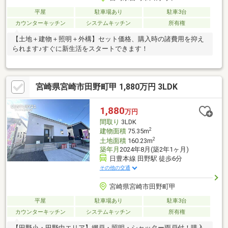
平屋
駐車場あり
駐車3台
カウンターキッチン
システムキッチン
所有権
【土地＋建物＋照明＋外構】セット価格、購入時の諸費用を抑え
られます♪すぐに新生活をスタートできます！
宮崎県宮崎市田野町甲 1,880万円 3LDK
1,880
万円
間取り
3LDK
2
建物面積
75.35m
2
土地面積
160.23m
築年月
2024年8月(築2年1ヶ月)
日豊本線 田野駅 徒歩6分
その他の交通
宮崎県宮崎市田野町甲
平屋
駐車場あり
駐車3台
カウンターキッチン
システムキッチン
所有権
【田野小・田野中エリア】網戸・照明・シャッター雨戸付！購入