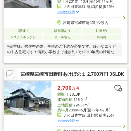
築年月
2010年10月(築15年11ヶ月)
ＪＲ日豊本線 清武駅 徒歩25分
その他の交通
宮崎県宮崎市清武町今泉丙
2階建て
駐車場あり
駐車3台
システムキッチン
オール電化
所有権
※売主様が居住中の為、事前のご予約が必要です。静かなエリア
の中古住宅です！清武小学校まで徒歩約18分2010年築の綺麗な中
古住宅！収納を豊富に完備！子育て世帯も安心の収納力です(^^♪
南庭も完備！休日にはBBQやお子様プール等楽しめそうです♪
宮崎県宮崎市田野町あけぼの１ 2,700万円 3SLDK
2,700
万円
間取り
3SLDK
2
建物面積
128.9m
2
土地面積
294.31m
築年月
2009年5月(築17年4ヶ月)
ＪＲ日豊本線 田野駅 徒歩25分
その他の交通