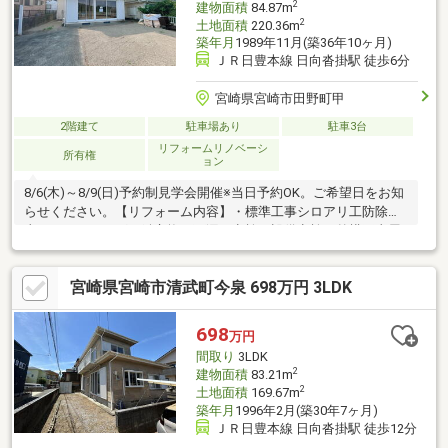
2
建物面積
84.87m
2
土地面積
220.36m
築年月
1989年11月(築36年10ヶ月)
ＪＲ日豊本線 日向沓掛駅 徒歩6分
宮崎県宮崎市田野町甲
2階建て
駐車場あり
駐車3台
リフォームリノベーシ
所有権
ョン
8/6(木)～8/9(日)予約制見学会開催※当日予約OK。ご希望日をお知
らせください。【リフォーム内容】・標準工事シロアリ工防除工
事、クリーニング、鍵交換、雨漏り点検、設備点検・外構工事屋
根塗装、外壁塗装、庭木伐採・水回り工事システムキッチン交
換、ユニットバス交換、トイレ交換、洗面化粧台交換・内装工事
宮崎県宮崎市清武町今泉 698万円 3LDK
間取変更、室内ドア交換、床材上張、シューズボックス設置、ク
ロス張替、インターホン設置、火災報知器設置、照明器具交換
【おすすめポイント】・雨漏り、構造上主要な部分の欠陥や・腐
698
万円
食、給排水管の故障や漏水についてお引渡しより２年間保証。・
間取り
3LDK
シロア
2
建物面積
83.21m
2
土地面積
169.67m
築年月
1996年2月(築30年7ヶ月)
ＪＲ日豊本線 日向沓掛駅 徒歩12分