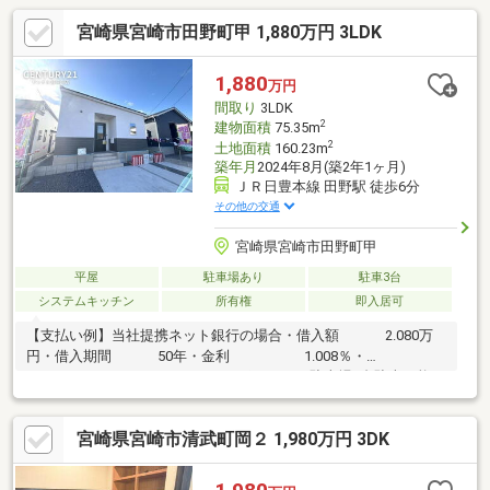
宮崎県宮崎市田野町甲 1,880万円 3LDK
1,880
万円
間取り
3LDK
2
建物面積
75.35m
2
土地面積
160.23m
築年月
2024年8月(築2年1ヶ月)
ＪＲ日豊本線 田野駅 徒歩6分
その他の交通
宮崎県宮崎市田野町甲
平屋
駐車場あり
駐車3台
システムキッチン
所有権
即入居可
【支払い例】当社提携ネット銀行の場合・借入額 2.080万
円・借入期間 50年・金利 1.008％・
月々 44.147円オススメポイント・駐車場3台駐車可能・
豊富な収納スペース・家族との会話も弾むカウンターキッチン・
清潔感がありお手入れがしやすい人造大理石のシンク・【省令準
宮崎県宮崎市清武町岡２ 1,980万円 3DK
耐火構造】 外部の延焼、各室の防火、他室への延焼遅延・明る
い南向きのお部屋周辺環境マックスバリュー田野店 徒歩8分営業
時間07:00～22:00でお仕事帰りのお買い物にも便利です♪