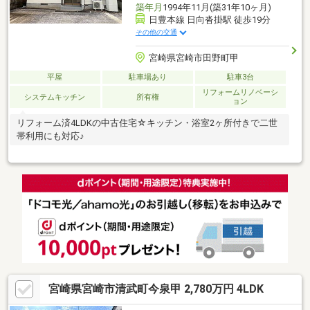
築年月
1994年11月(築31年10ヶ月)
日豊本線 日向沓掛駅 徒歩19分
その他の交通
宮崎県宮崎市田野町甲
平屋
駐車場あり
駐車3台
リフォームリノベーシ
システムキッチン
所有権
ョン
リフォーム済4LDKの中古住宅☆キッチン・浴室2ヶ所付きで二世
帯利用にも対応♪
宮崎県宮崎市清武町今泉甲 2,780万円 4LDK