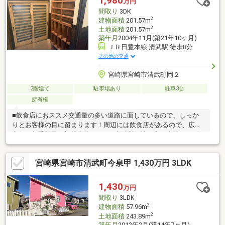
1,980
万円
間取り
3DK
2
建物面積
201.57m
2
土地面積
201.57m
築年月
2004年11月(築21年10ヶ月)
ＪＲ日豊本線 清武駅 徒歩8分
その他の交通
宮崎県宮崎市清武町岡２
2階建て
駐車場あり
駐車3台
所有権
■飲食店におススメ交通量の多い道路に面しているので、しっか
りとお客様の目に留まります！周辺には飲食店があるので、広告
宣伝の相乗効果も期待出来ます！■生活利便性の高い立地コンビ
ニ、スーパーまで徒歩5分圏内♪清武駅まで徒歩15分！宮崎市内へ
のアクセスも楽々です！また、食料品店や医療品、飲食店や日用
宮崎県宮崎市清武町今泉甲 1,430万円 3LDK
品店など様々な店舗が入ったショッピングモール『ベアーズモー
ル清武』までは車でわずか5分の場所です！日常のお買い物はもち
ろん、休日の遊びまで叶えられる場所に近く住みやすさは抜群の
1,430
万円
環境です！
間取り
3LDK
2
建物面積
57.96m
2
土地面積
243.89m
築年月
2012年2月(築14年7ヶ月)