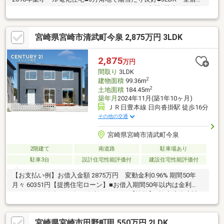
フローリング仕様■LDK約16.35帖のゆとりある空間■駐車2台可能
■清武小学校まで約909m、清武中学校まで約1290m■清武クロス
モールまで約604m■ジョイフル・マックスバリュ・すきや・マク
宮崎県宮崎市清武町今泉 2,875万円 3LDK
ドナルド・ミスタードーナツ・居酒屋が徒歩圏内■市街地へのア
クセスも良好な人気の清武町正手エリア■築8年のため室内状態も
良好で、そのままお住まいいただけます。太陽光発電による経済
2,875
万円
性と利便性を兼ね備えたおすすめの一邸です。
間取り
3LDK
2
建物面積
99.36m
2
土地面積
184.45m
築年月
2024年11月(築1年10ヶ月)
ＪＲ日豊本線 日向沓掛駅 徒歩16分
その他の交通
宮崎県宮崎市清武町今泉
2階建て
南道路
駐車場あり
駐車3台
設計住宅性能評価付
建設住宅性能評価付
【お支払い例】お借入金額 2875万円 変動金利0.96% 期間50年
月々 60351円【提携住宅ローン】■お借入期間50年以内は金利
0.96%～■35年超～40年は金利0.81%～！【性能】■許容応力度計
算を用いた、より高いレベルの耐震等級3耐震性能で、地震保険料
もおトクに!■断熱等級5ZEH基準の断熱性能の省エネ住宅！月々の
宮崎県宮崎市田野町甲 550万円 2LDK
光熱費もぐっと節約 !■長期優良住宅国が認めた高性能住宅。固定