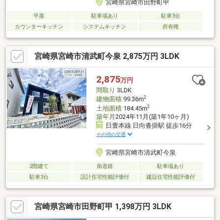
宮崎県宮崎市田野町甲
平屋
駐車場あり
駐車3台
カウンターキッチン
システムキッチン
所有権
宮崎県宮崎市清武町今泉 2,875万円 3LDK
2,875
万円
間取り
3LDK
2
建物面積
99.36m
2
土地面積
184.45m
築年月
2024年11月(築1年10ヶ月)
日豊本線 日向沓掛駅 徒歩16分
その他の交通
宮崎県宮崎市清武町今泉
2階建て
南道路
駐車場あり
駐車3台
設計住宅性能評価付
建設住宅性能評価付
宮崎県宮崎市田野町甲 1,398万円 3LDK