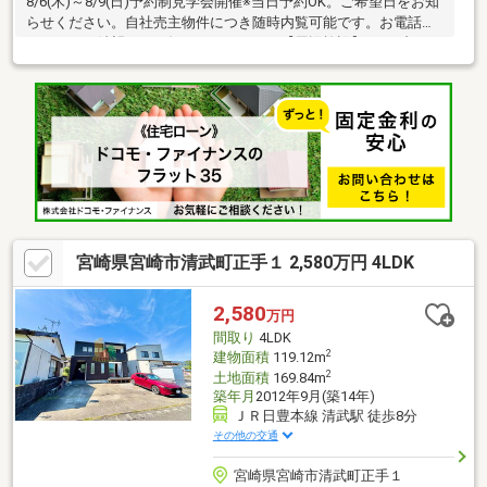
8/6(木)～8/9(日)予約制見学会開催※当日予約OK。ご希望日をお知
らせください。自社売主物件につき随時内覧可能です。お電話か
メールでご希望日をお知らせください。【周辺施設】・セブンイ
レブン清武沓掛店様まで約500ｍ（徒歩約7分）・清武南ICまで約
1400ｍ（車約3分）・日向沓掛駅まで約500ｍ（徒歩約7分）【お
すすめポイント】本物件は条件により住宅ローン減税が適用され
ます。お客様に合わせたローンの組み方や金融機関をご提案。住
宅ローンが初めての方でもお気軽にご相談ください。
宮崎県宮崎市清武町正手１ 2,580万円 4LDK
2,580
万円
間取り
4LDK
2
建物面積
119.12m
2
土地面積
169.84m
築年月
2012年9月(築14年)
ＪＲ日豊本線 清武駅 徒歩8分
その他の交通
宮崎県宮崎市清武町正手１