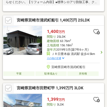
らせください。【リフォーム内容】●標準シロアリ防除工事、ク
リーニング、鍵交換、設備点検●水回りシステムキッチン交換、
ユニットバス交換、トイレ交換、洗面化粧台交換●内装間取変
更、床材上張り、シューズボックス交換、クロス張替え●その他
宮崎県宮崎市清武町船引 1,400万円 2SLDK
設備インターホン設置、火災警報器設置、照明器具交換【おすす
めポイント】・本物件は条件により住宅ローン減税が適用されま
す。・シロアリ防除工事施工後5年間保証・新品の照明器具設置予
1,400
万円
定なので入居後にすぐに生活が始められます・お客様に合わせた
間取り
2SLDK
ローンの組み方や金融機
2
建物面積
63.76m
2
土地面積
156.18m
築年月
2019年3月(築7年6ヶ月)
ＪＲ日豊本線 清武駅 徒歩4.5km
その他の交通
宮崎県宮崎市清武町船引
平屋
駐車場あり
所有権
宮崎県宮崎市田野町甲 1,399万円 3LDK
1,399
万円
間取り
3LDK