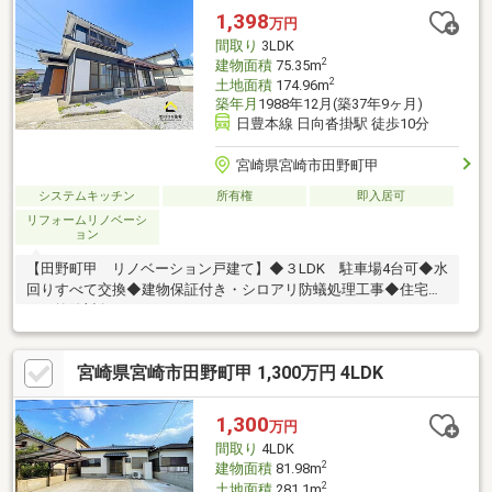
1,398
万円
間取り
3LDK
2
建物面積
75.35m
2
土地面積
174.96m
築年月
1988年12月(築37年9ヶ月)
日豊本線 日向沓掛駅 徒歩10分
宮崎県宮崎市田野町甲
システムキッチン
所有権
即入居可
リフォームリノベーシ
ョン
【田野町甲 リノベーション戸建て】◆３LDK 駐車場4台可◆水
回りすべて交換◆建物保証付き・シロアリ防蟻処理工事◆住宅ロ
ーン控除対象♪
宮崎県宮崎市田野町甲 1,300万円 4LDK
1,300
万円
間取り
4LDK
2
建物面積
81.98m
2
土地面積
281.1m