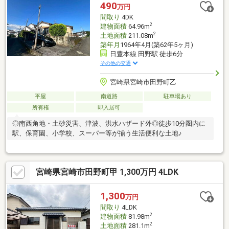
490
万円
間取り
4DK
2
建物面積
64.96m
2
土地面積
211.08m
築年月
1964年4月(築62年5ヶ月)
日豊本線 田野駅 徒歩6分
その他の交通
宮崎県宮崎市田野町乙
平屋
南道路
駐車場あり
所有権
即入居可
◎南西角地・土砂災害、津波、洪水ハザード外◎徒歩10分圏内に
駅、保育園、小学校、スーパー等が揃う生活便利な土地♪
宮崎県宮崎市田野町甲 1,300万円 4LDK
1,300
万円
間取り
4LDK
2
建物面積
81.98m
2
土地面積
281.1m