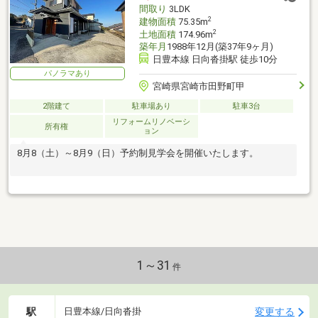
間取り
3LDK
2
建物面積
75.35m
2
土地面積
174.96m
築年月
1988年12月(築37年9ヶ月)
日豊本線 日向沓掛駅 徒歩10分
パノラマあり
宮崎県宮崎市田野町甲
2階建て
駐車場あり
駐車3台
リフォームリノベーシ
所有権
ョン
8月8（土）～8月9（日）予約制見学会を開催いたします。
1～31
件
駅
変更する
日豊本線/日向沓掛