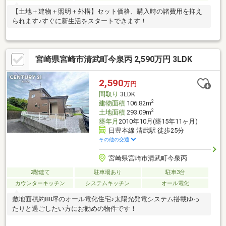
【土地＋建物＋照明＋外構】セット価格、購入時の諸費用を抑え
られます♪すぐに新生活をスタートできます！
宮崎県宮崎市清武町今泉丙 2,590万円 3LDK
2,590
万円
間取り
3LDK
2
建物面積
106.82m
2
土地面積
293.09m
築年月
2010年10月(築15年11ヶ月)
日豊本線 清武駅 徒歩25分
その他の交通
宮崎県宮崎市清武町今泉丙
2階建て
駐車場あり
駐車3台
カウンターキッチン
システムキッチン
オール電化
敷地面積約88坪のオール電化住宅♪太陽光発電システム搭載ゆっ
たりと過ごしたい方にお勧めの物件です！