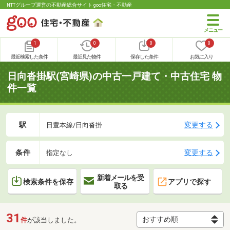
NTTグループ運営の不動産総合サイト goo住宅・不動産
1
0
0
0
最近検索した条件
最近見た物件
保存した条件
お気に入り
日向沓掛駅(宮崎県)の中古一戸建て・中古住宅 物
件一覧
駅
変更する
日豊本線/日向沓掛
条件
変更する
指定なし
新着メールを受
検索条件を保存
アプリで探す
取る
31
件
が該当しました。