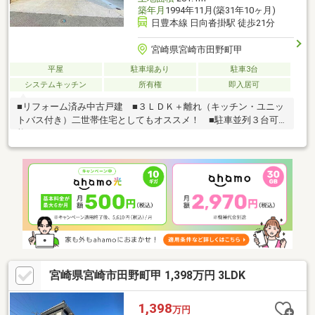
築年月
1994年11月(築31年10ヶ月)
日豊本線 日向沓掛駅 徒歩21分
宮崎県宮崎市田野町甲
平屋
駐車場あり
駐車3台
システムキッチン
所有権
即入居可
■リフォーム済み中古戸建 ■３ＬＤＫ＋離れ（キッチン・ユニッ
トバス付き）二世帯住宅としてもオススメ！ ■駐車並列３台可
能
宮崎県宮崎市田野町甲 1,398万円 3LDK
1,398
万円