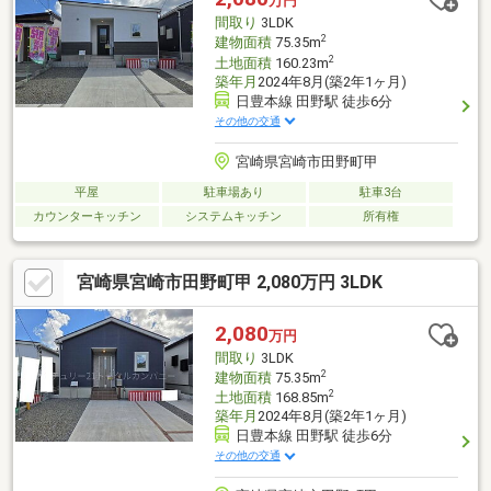
万円
間取り
3LDK
2
建物面積
75.35m
2
土地面積
160.23m
築年月
2024年8月(築2年1ヶ月)
日豊本線 田野駅 徒歩6分
その他の交通
宮崎県宮崎市田野町甲
平屋
駐車場あり
駐車3台
カウンターキッチン
システムキッチン
所有権
宮崎県宮崎市田野町甲 2,080万円 3LDK
2,080
万円
間取り
3LDK
2
建物面積
75.35m
2
土地面積
168.85m
築年月
2024年8月(築2年1ヶ月)
日豊本線 田野駅 徒歩6分
その他の交通