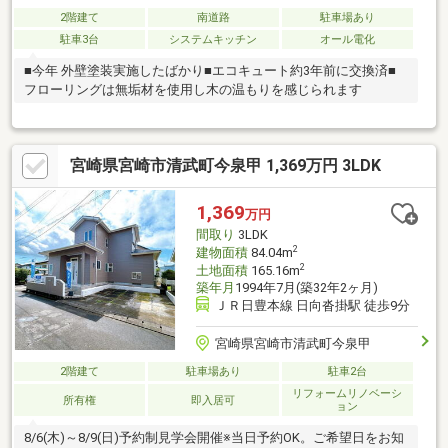
2階建て
南道路
駐車場あり
駐車3台
システムキッチン
オール電化
■今年 外壁塗装実施したばかり■エコキュート約3年前に交換済■
フローリングは無垢材を使用し木の温もりを感じられます
宮崎県宮崎市清武町今泉甲 1,369万円 3LDK
1,369
万円
間取り
3LDK
2
建物面積
84.04m
2
土地面積
165.16m
築年月
1994年7月(築32年2ヶ月)
ＪＲ日豊本線 日向沓掛駅 徒歩9分
宮崎県宮崎市清武町今泉甲
2階建て
駐車場あり
駐車2台
リフォームリノベーシ
所有権
即入居可
ョン
8/6(木)～8/9(日)予約制見学会開催※当日予約OK。ご希望日をお知