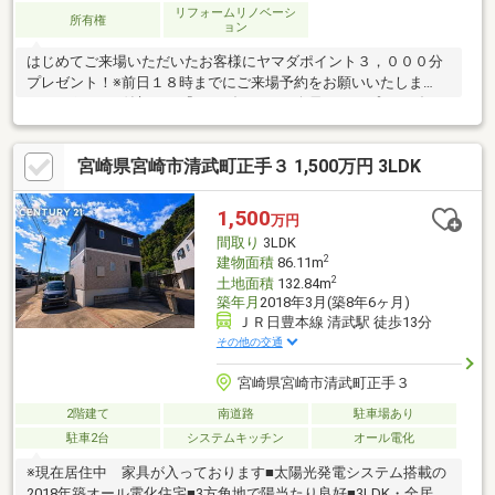
リフォームリノベーシ
所有権
ョン
はじめてご来場いただいたお客様にヤマダポイント３，０００分
プレゼント！※前日１８時までにご来場予約をお願いいたしま
す。※ポイント付与には『ヤマダデジタル会員』のアプリをダウ
ンロードいただき、会員登録が必要です。◆おすすめポイント◆
〇リノベーション工事済！水回りも新品に交換。すぐに新生活を
宮崎県宮崎市清武町正手３ 1,500万円 3LDK
始められます。〇売主負担による瑕疵保険加入で安心！〇住宅ロ
ーン控除対象物件です。〇シロアリ防除工事済！〇当社設計のプ
ランにより使いやすくおしゃれな空間に。事前のご予約で内覧可
1,500
万円
能です！お電話の際は店舗番号「1020」をご入力ください。皆様
間取り
3LDK
からのお問い合わせを心よりお待ちしております。
2
建物面積
86.11m
2
土地面積
132.84m
築年月
2018年3月(築8年6ヶ月)
ＪＲ日豊本線 清武駅 徒歩13分
その他の交通
宮崎県宮崎市清武町正手３
2階建て
南道路
駐車場あり
駐車2台
システムキッチン
オール電化
※現在居住中 家具が入っております■太陽光発電システム搭載の
2018年築オール電化住宅■3方角地で陽当たり良好■3LDK・全居室