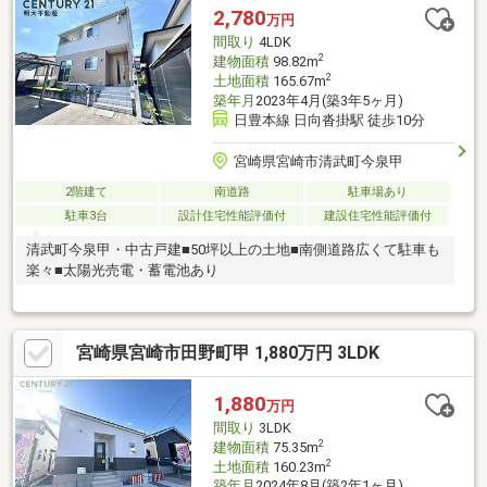
2,780
万円
間取り
4LDK
2
建物面積
98.82m
2
土地面積
165.67m
築年月
2023年4月(築3年5ヶ月)
日豊本線 日向沓掛駅 徒歩10分
宮崎県宮崎市清武町今泉甲
2階建て
南道路
駐車場あり
駐車3台
設計住宅性能評価付
建設住宅性能評価付
清武町今泉甲・中古戸建■50坪以上の土地■南側道路広くて駐車も
楽々■太陽光売電・蓄電池あり
宮崎県宮崎市田野町甲 1,880万円 3LDK
1,880
万円
間取り
3LDK
2
建物面積
75.35m
2
土地面積
160.23m
築年月
2024年8月(築2年1ヶ月)