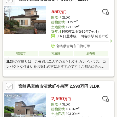
資産税の減税が一般住宅より2年長く受けられる住まい。■省令準
耐火構造延焼を防ぐ性能で、万が一の火災にも強い安心の住ま
550
万円
い。火災保険料もおトクに!
間取り
2LDK
2
建物面積
81.22m
2
土地面積
171.16m
築年月
1990年2月(築36年7ヶ月)
ＪＲ日豊本線 日向沓掛駅 徒歩20分
宮崎県宮崎市田野町甲
2階建て
南道路
所有権
2LDKの間取りは、ご夫婦お二人での暮らしやセカンドハウス、コ
ンパクトな住まいをお探しの方におすすめです！ご都合に合わせ
てご見学いただけます♪静かな環境でマイホームをお探しの方は、
ぜひご検討ください☆
宮崎県宮崎市清武町今泉丙 2,590万円 3LDK
2,590
万円
間取り
3LDK
2
建物面積
106.82m
2
土地面積
293.09m