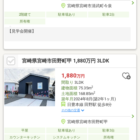
宮崎県宮崎市清武町今泉
2階建て
駐車場あり
駐車2台
所有権
【見学会開催】
宮崎県宮崎市田野町甲 1,880万円 3LDK
1,880
万円
間取り
3LDK
2
建物面積
75.35m
2
土地面積
168.85m
築年月
2024年8月(築2年1ヶ月)
日豊本線 田野駅 徒歩8分
その他の交通
宮崎県宮崎市田野町甲
平屋
駐車場あり
駐車3台
カウンターキッチン
システムキッチン
所有権