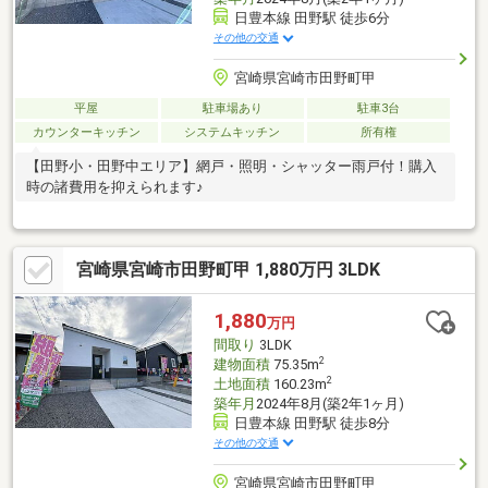
日豊本線 田野駅 徒歩6分
その他の交通
宮崎県宮崎市田野町甲
平屋
駐車場あり
駐車3台
カウンターキッチン
システムキッチン
所有権
【田野小・田野中エリア】網戸・照明・シャッター雨戸付！購入
時の諸費用を抑えられます♪
宮崎県宮崎市田野町甲 1,880万円 3LDK
1,880
万円
間取り
3LDK
2
建物面積
75.35m
2
土地面積
160.23m
築年月
2024年8月(築2年1ヶ月)
日豊本線 田野駅 徒歩8分
その他の交通
宮崎県宮崎市田野町甲