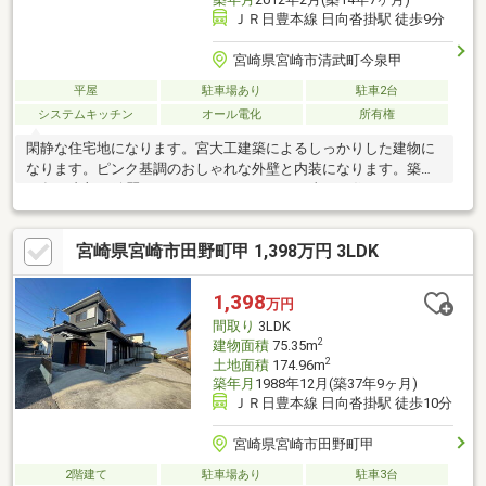
ＪＲ日豊本線 日向沓掛駅 徒歩9分
宮崎県宮崎市清武町今泉甲
平屋
駐車場あり
駐車2台
システムキッチン
オール電化
所有権
閑静な住宅地になります。宮大工建築によるしっかりした建物に
なります。ピンク基調のおしゃれな外壁と内装になります。築後
12年で内部が綺麗なためリフォームなしでも直ぐに住むことがで
きます。
宮崎県宮崎市田野町甲 1,398万円 3LDK
1,398
万円
間取り
3LDK
2
建物面積
75.35m
2
土地面積
174.96m
築年月
1988年12月(築37年9ヶ月)
ＪＲ日豊本線 日向沓掛駅 徒歩10分
宮崎県宮崎市田野町甲
2階建て
駐車場あり
駐車3台