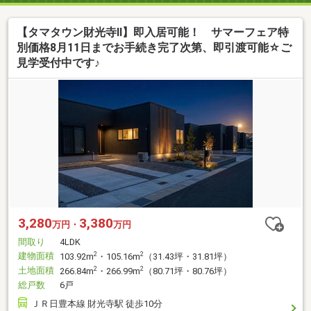
【タマタウン財光寺II】即入居可能！ サマーフェア特
別価格8月11日までお手続き完了次第、即引渡可能☆ご
見学受付中です♪
3,280
3,380
万円・
万円
間取り
4LDK
建物面積
2
2
103.92m
・105.16m
（31.43坪・31.81坪）
土地面積
2
2
266.84m
・266.99m
（80.71坪・80.76坪）
総戸数
6戸
ＪＲ日豊本線 財光寺駅 徒歩10分