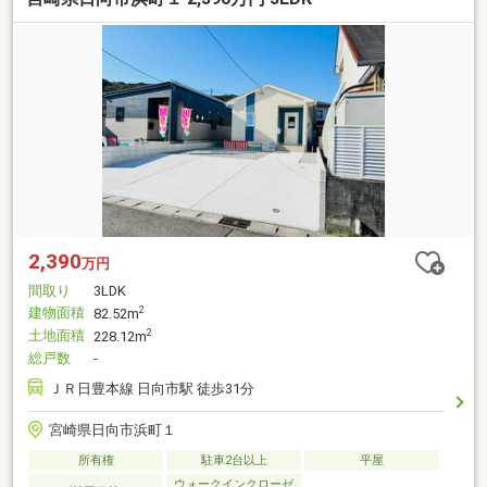
2,390
万円
間取り
3LDK
建物面積
2
82.52m
土地面積
2
228.12m
総戸数
-
ＪＲ日豊本線 日向市駅 徒歩31分
宮崎県日向市浜町１
所有権
駐車2台以上
平屋
ウォークインクローゼ