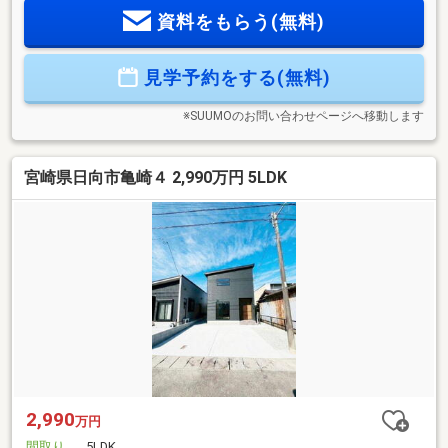
ローゼット・シューズクローク・全居室クローゼット）でお
資料をもらう(無料)
部屋が片付く！◆太陽光4.3ｋｗ標準装備とオール電化で月々
の光熱費を抑えられてお得！◆食洗機・浴室暖房乾燥機、家
事動線など家事ラクラク！◆省令準耐火構造で火災保険がお
見学予約をする(無料)
安くなる！ご見学できます。お住まいのこともご相談くださ
い。【TEL 0995-55-5510】
※SUUMOのお問い合わせページへ移動します
宮崎県日向市亀崎４ 2,990万円 5LDK
2,990
万円
間取り
5LDK