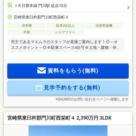
ＪＲ日豊本線 門川駅 徒歩12分
宮崎県東臼杵郡門川町西栄町４
所有権
駐車2台以上
浴室乾燥機
平屋
バリアフリー
売主であるマエムラのスタッフが直接ご案内します！◇～オ
ススメポイント～◇☆駐車スペース4台可☆土地・建物・外
構・照明・網戸込み☆設備充実！耐震×制震ダンパー、
MAEMURA-BATH、MAEMURA・BLE標準装備！☆全居室収納
付きでお部屋広々♪☆住宅瑕疵担保責任保険、地盤保証、しろ
資料をもらう(無料)
あり保証、アフターサービス付き◇～周辺環境～◇☆門川小
学校 徒歩15分／門川中学校 徒歩4分☆サンシールさの 徒
歩10分【ご見学のご予約・お問い合わせ方法】☆TEL『0982-
見学予約をする(無料)
20-5489』までお電話、または『見学予約する(無料)』からお
気軽にお問い合わせください。
※SUUMOのお問い合わせページへ移動します
宮崎県東臼杵郡門川町西栄町４ 2,390万円 3LDK