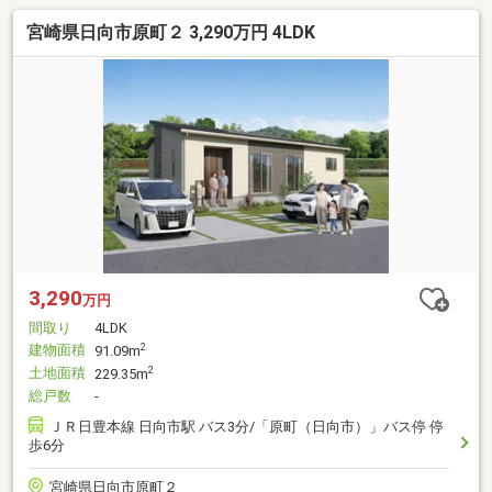
宮崎県日向市原町２ 3,290万円 4LDK
3,290
万円
間取り
4LDK
建物面積
2
91.09m
土地面積
2
229.35m
総戸数
-
ＪＲ日豊本線 日向市駅 バス3分/「原町（日向市）」バス停 停
歩6分
宮崎県日向市原町２