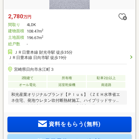
2,780
万円
間取り
4LDK
建物面積
2
108.47m
土地面積
2
196.67m
総戸数
-
ＪＲ日豊本線 財光寺駅 徒歩35分
ＪＲ日豊本線 日向市駅 徒歩19分
宮崎県日向市永江町３
2階建て
所有権
駐車2台以上
オール電化
浴室乾燥機
南道路
和光産業オリジナルブランド【Ｐｌｕｓ】《ＺＥＨ水準省エ
ネ住宅、発泡ウレタン吹付断熱材施工、ハイブリッドサッ
シ、１Ｆ無垢床》この４つの価値で心地良い暮らしが始まり
ます
資料をもらう(無料)