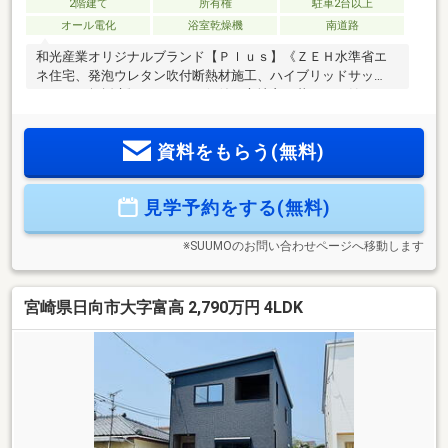
2階建て
所有権
駐車2台以上
オール電化
浴室乾燥機
南道路
和光産業オリジナルブランド【Ｐｌｕｓ】《ＺＥＨ水準省エ
ネ住宅、発泡ウレタン吹付断熱材施工、ハイブリッドサッ
シ、１Ｆ無垢床》この４つの価値で心地良い暮らしが始まり
ます
資料をもらう(無料)
見学予約をする(無料)
※SUUMOのお問い合わせページへ移動します
宮崎県日向市大字富高 2,790万円 4LDK