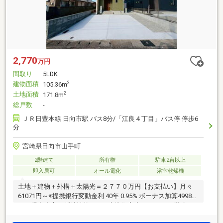
2,770
万円
間取り
5LDK
建物面積
2
105.36m
土地面積
2
171.8m
総戸数
-
ＪＲ日豊本線 日向市駅 バス8分/「江良４丁目」バス停 停歩6
分
宮崎県日向市山手町
2階建て
所有権
駐車2台以上
即入居可
オール電化
浴室乾燥機
土地＋建物＋外構＋太陽光＝２７７０万円【お支払い】月々
61071円～※提携銀行変動金利 40年 0.95% ボーナス加算49980
円の場合◆高い断熱性能のZEH水準住宅◆5ＬＤＫ、2階建て
◆収納充実（脱衣室の可動棚・パントリー・ウォークインク