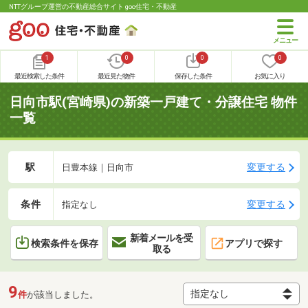
NTTグループ運営の不動産総合サイト goo住宅・不動産
1
0
0
0
最近検索した条件
最近見た物件
保存した条件
お気に入り
日向市駅(宮崎県)の新築一戸建て・分譲住宅 物件
一覧
駅
変更する
日豊本線｜日向市
条件
変更する
指定なし
新着メールを受
検索条件を保存
アプリで探す
取る
9
件
が該当しました。