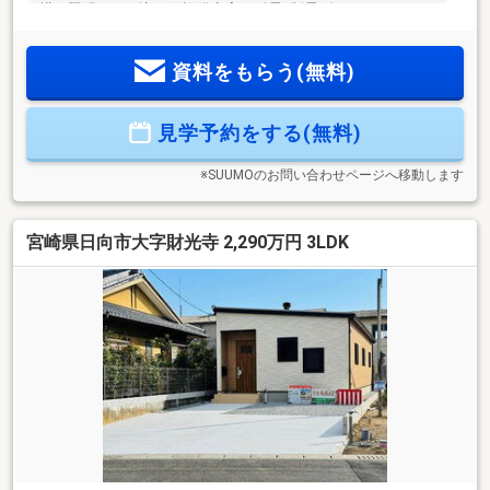
構・照明・網戸込み☆設備充実！耐震×制震ダンパー、
MAEMURA-BATH、MAEMURA・BLE標準装備！☆全居室収納
付きでお部屋広々♪☆住宅瑕疵担保責任保険、地盤保証、しろ
資料をもらう(無料)
あり保証、アフターサービス付き◇～周辺環境～◇☆門川小
学校 徒歩15分／門川中学校 徒歩4分☆サンシールさの 徒
歩10分【ご見学のご予約・お問い合わせ方法】☆TEL『0982-
見学予約をする(無料)
20-5489』までお電話、または『見学予約する(無料)』からお
気軽にお問い合わせください。
※SUUMOのお問い合わせページへ移動します
宮崎県日向市大字財光寺 2,290万円 3LDK