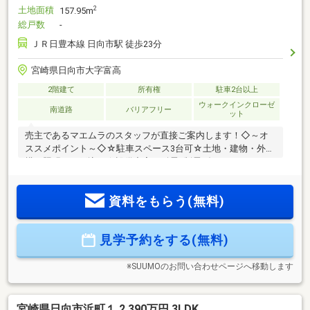
土地面積
2
157.95m
総戸数
-
ＪＲ日豊本線 日向市駅 徒歩23分
宮崎県日向市大字富高
2階建て
所有権
駐車2台以上
ウォークインクローゼ
南道路
バリアフリー
ット
売主であるマエムラのスタッフが直接ご案内します！◇～オ
ススメポイント～◇☆駐車スペース3台可☆土地・建物・外
構・照明・網戸込み☆設備充実！耐震×制震ダンパー、マエム
ラバス、マエムラブル、2Fトイレ付き！☆広々18帖LDK！全
居室収納付きでお部屋広々♪☆住宅瑕疵担保責任保険、地盤保
資料をもらう(無料)
証、しろあり保証、アフターサービス付き◇～周辺環境～
◇☆大王谷小学校 徒歩19分／大王谷中学校 徒歩19分☆マ
ルイチ大王店 徒歩9分【ご見学のご予約・お問い合わせ方
見学予約をする(無料)
法】☆TEL『0982-20-5489』までお電話、または『見学予約す
る(無料)』からお気軽にお問い合わせください。
※SUUMOのお問い合わせページへ移動します
宮崎県日向市浜町１ 2,390万円 3LDK