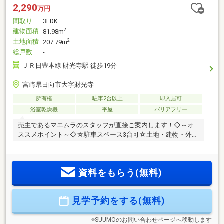
2,290
万円
間取り
3LDK
建物面積
2
81.98m
土地面積
2
207.79m
総戸数
-
ＪＲ日豊本線 財光寺駅 徒歩19分
宮崎県日向市大字財光寺
所有権
駐車2台以上
即入居可
浴室乾燥機
平屋
バリアフリー
売主であるマエムラのスタッフが直接ご案内します！◇～オ
ススメポイント～◇☆駐車スペース3台可☆土地・建物・外
構・照明・網戸込み☆設備充実！耐震×制震ダンパー、食洗
機、浴室暖房乾燥機標準装備！☆家族との会話も弾むカウン
ターキッチン☆全居室収納付きでお部屋広々♪☆住宅瑕疵担保
資料をもらう(無料)
責任保険、地盤保証、しろあり保証、アフターサービス付◇
～周辺環境～◇☆財光寺小学校 徒歩15分／財光寺中学校
徒歩28分☆コープみやざき財光寺店 徒歩7分【ご見学のご予
見学予約をする(無料)
約・お問い合わせ方法】☆TEL『0982-20-5489』までお電話、
または『見学予約する(無料)』からお気軽にお問い合わせくだ
さい。
※SUUMOのお問い合わせページへ移動します