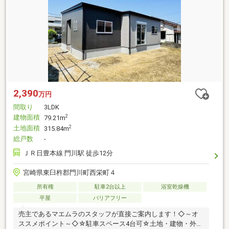
2,390
万円
間取り
3LDK
建物面積
2
79.21m
土地面積
2
315.84m
総戸数
-
ＪＲ日豊本線 門川駅 徒歩12分
宮崎県東臼杵郡門川町西栄町４
所有権
駐車2台以上
浴室乾燥機
平屋
バリアフリー
売主であるマエムラのスタッフが直接ご案内します！◇～オ
ススメポイント～◇☆駐車スペース4台可☆土地・建物・外