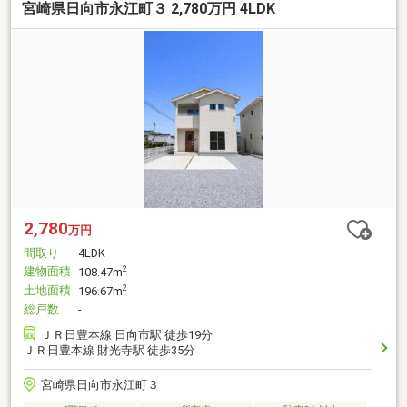
宮崎県日向市永江町３ 2,780万円 4LDK
2,780
万円
間取り
4LDK
建物面積
2
108.47m
土地面積
2
196.67m
総戸数
-
ＪＲ日豊本線 日向市駅 徒歩19分
ＪＲ日豊本線 財光寺駅 徒歩35分
宮崎県日向市永江町３