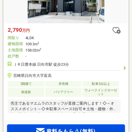
2,790
万円
間取り
4LDK
建物面積
2
109.3m
土地面積
2
158.02m
総戸数
-
ＪＲ日豊本線 日向市駅 徒歩23分
宮崎県日向市大字富高
2階建て
所有権
駐車2台以上
ウォークインクローゼ
南道路
バリアフリー
ット
売主であるマエムラのスタッフが直接ご案内します！◇～オ
ススメポイント～◇☆駐車スペース3台可☆土地・建物・外
構・照明・網戸込み☆設備充実！耐震×制震ダンパー、マエム
ラバス、マエムラブル、2Fトイレ付き！☆広々18帖LDK！全
居室収納付きでお部屋広々♪☆住宅瑕疵担保責任保険、地盤保
資料をもらう(無料)
証、しろあり保証、アフターサービス付き◇～周辺環境～