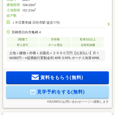
建物面積
2
104.33m
土地面積
2
151.31m
総戸数
-
ＪＲ日豊本線 日向市駅 徒歩17分
宮崎県日向市亀崎４
2階建て
所有権
駐車2台以上
即入居可
オール電化
浴室乾燥機
土地＋建物＋外構＋太陽光＝２９９０万円【お支払い】月々
66582円～※提携銀行変動金利 40年 0.95% ボーナス加算49980
円の場合◆高い断熱性能のZEH水準住宅◆4ＬＤＫ、平屋建て
◆収納充実（脱衣室の可動棚・パントリー・ウォークインク
ローゼット・シューズクローク・全居室クローゼット）でお
資料をもらう(無料)
部屋が片付く！◆太陽光4.3ｋｗ標準装備とオール電化で月々
の光熱費を抑えられてお得！◆食洗機・浴室暖房乾燥機、家
事動線など家事ラクラク！◆省令準耐火構造で火災保険がお
見学予約をする(無料)
安くなる！ご見学できます。お住まいのこともご相談くださ
い。【TEL 0995-55-5510】
※SUUMOのお問い合わせページへ移動します