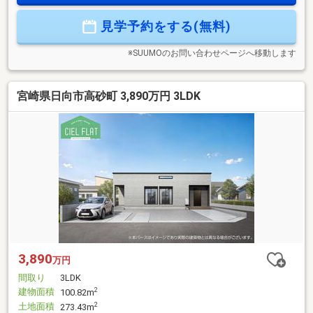
◇☆日知屋小学校 徒歩9分／富島中学校 徒歩14分☆イオン
日向店 徒歩18分【ご見学のご予約・お問い合わせ方法】
見学予約をする(無料)
☆TEL『0982-20-5489』までお電話、または『見学予約する
(無料)』からお気軽にお問い合わせください。
※SUUMOのお問い合わせページへ移動します
宮崎県日向市高砂町 3,890万円 3LDK
3,890
万円
間取り
3LDK
建物面積
2
100.82m
土地面積
2
273.43m