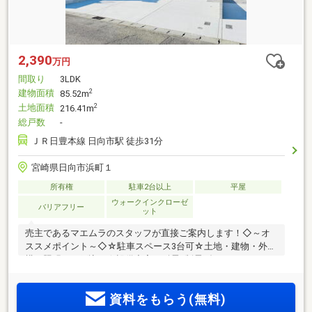
2,390
万円
間取り
3LDK
建物面積
2
85.52m
土地面積
2
216.41m
総戸数
-
ＪＲ日豊本線 日向市駅 徒歩31分
宮崎県日向市浜町１
所有権
駐車2台以上
平屋
ウォークインクローゼ
バリアフリー
ット
売主であるマエムラのスタッフが直接ご案内します！◇～オ
ススメポイント～◇☆駐車スペース3台可☆土地・建物・外
構・照明・網戸込み☆設備充実！耐震×制震ダンパー、
MAEMURA-BATH、MAEMURA・BLE付き！☆広々18帖LDK！
全居室収納付きでお部屋広々♪☆住宅瑕疵担保責任保険、地盤
資料をもらう(無料)
保証、しろあり保証、アフターサービス付き◇～周辺環境～