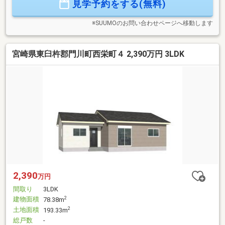
見学予約をする(無料)
※SUUMOのお問い合わせページへ移動します
宮崎県東臼杵郡門川町西栄町４ 2,390万円 3LDK
2,390
万円
間取り
3LDK
建物面積
2
78.38m
土地面積
2
193.33m
総戸数
-