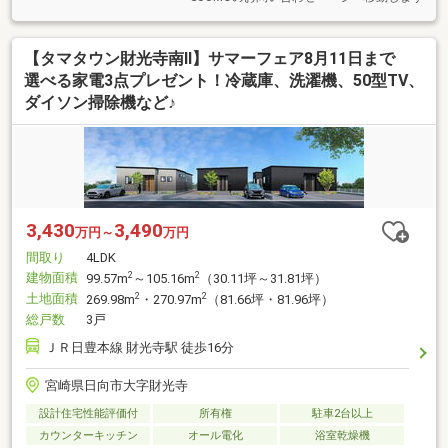
【タマタウン財光寺南Ⅱ】サマーフェア8月11日まで
選べる家電3点プレゼント！冷蔵庫、洗濯機、50型TV、
ダイソン掃除機など♪
3,430
3,490
万円～
万円
間取り
4LDK
建物面積
2
2
99.57m
～105.16m
（30.11坪～31.81坪）
土地面積
2
2
269.98m
・270.97m
（81.66坪・81.96坪）
総戸数
3戸
ＪＲ日豊本線 財光寺駅 徒歩16分
宮崎県日向市大字財光寺
設計住宅性能評価付
所有権
駐車2台以上
カウンターキッチン
オール電化
浴室乾燥機