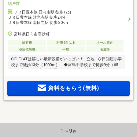
総戸数
-
ＪＲ日豊本線 日向市駅 徒歩12分
ＪＲ日豊本線 財光寺駅 徒歩24分
ＪＲ日豊本線 南日向駅 徒歩6.0km
宮崎県日向市高砂町
所有権
駐車2台以上
オール電化
浴室乾燥機
平屋
南道路
CIELFLATは嬉しい最新設備がいっぱい！―立地―◇日知屋小学
校まで徒歩13分（1000ｍ） ◆富島中学校まで徒歩9分（650
ｍ）―設備・構造―◇制震ダンパー搭載！地震対策済みの建物
構造◆シューズインクローク付きでスッキリ玄関♪◇対面キッ
チンでご家族の様子を見ながら料理ができます♪◆LDK広々
資料をもらう(無料)
23.8帖♪◇パントリー収納あり♪◆収納豊富なウォークインク
ローゼット付き◇玄関スマートキー◆樹脂サッシ採用◇食洗
機（深型採用）◆キッチンタッチレス水栓◇オール電化住宅
◆全室照明付き◇高断熱浴槽◆浴室乾燥機付◇宅配ボックス
標準装備
1～9
件