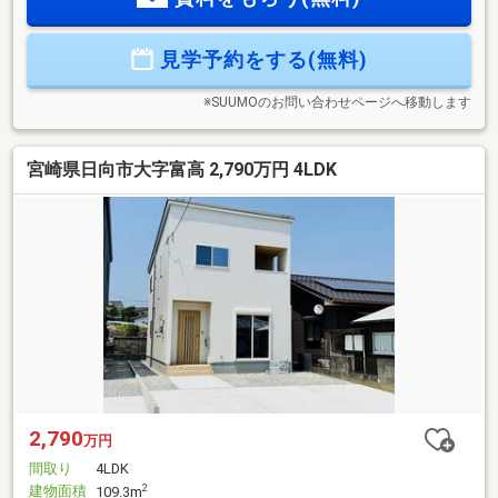
◇☆大王谷小学校 徒歩19分／大王谷中学校 徒歩19分☆マ
ルイチ大王店 徒歩9分【ご見学のご予約・お問い合わせ方
見学予約をする(無料)
法】☆TEL『0982-20-5489』までお電話、または『見学予約す
る(無料)』からお気軽にお問い合わせください。
※SUUMOのお問い合わせページへ移動します
宮崎県日向市大字富高 2,790万円 4LDK
2,790
万円
間取り
4LDK
建物面積
2
109.3m