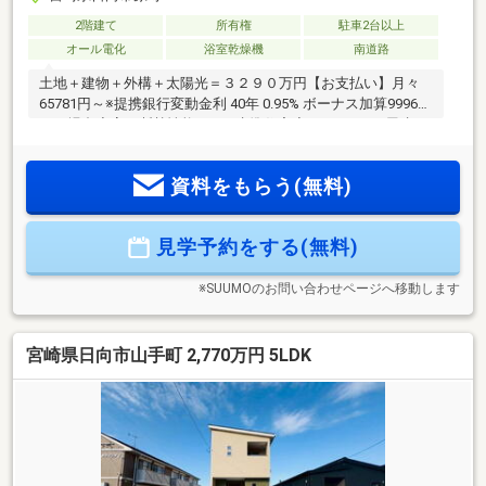
2階建て
所有権
駐車2台以上
オール電化
浴室乾燥機
南道路
土地＋建物＋外構＋太陽光＝３２９０万円【お支払い】月々
65781円～※提携銀行変動金利 40年 0.95% ボーナス加算99960
円の場合◆高い断熱性能のZEH水準住宅◆4ＬＤＫ、平屋建て
◆収納充実（脱衣室の可動棚・ウォークインクローゼット・
シューズクローク・全居室クローゼット）でお部屋が片付
資料をもらう(無料)
く！◆太陽光4.6ｋｗ標準装備とオール電化で月々の光熱費を
抑えられてお得！◆食洗機・浴室暖房乾燥機、家事動線など
家事ラクラク！◆省令準耐火構造で火災保険がお安くなる！
見学予約をする(無料)
ご見学できます。お住まいのこともご相談ください。【TEL
0995-55-5510】
※SUUMOのお問い合わせページへ移動します
宮崎県日向市山手町 2,770万円 5LDK