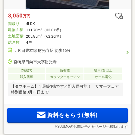
3,050
万円
間取り
4LDK
建物面積
2
111.78m
（33.81坪）
土地面積
2
205.85m
（62.26坪）
総戸数
4戸
ＪＲ日豊本線 財光寺駅 徒歩16分
宮崎県日向市大字財光寺
2階建て
所有権
駐車2台以上
即入居可
カウンターキッチン
オール電化
【タマホーム】＼最終1棟です／即入居可能！ サマーフェア
特別価格8月11日まで
資料をもらう(無料)
※SUUMOのお問い合わせページへ移動します