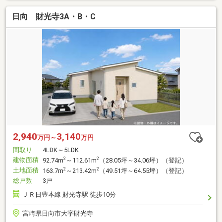
日向 財光寺3A・B・C
2,940
3,140
万円～
万円
間取り
4LDK～5LDK
建物面積
2
2
92.74m
～112.61m
（28.05坪～34.06坪）（登記）
土地面積
2
2
163.7m
～213.42m
（49.51坪～64.55坪）（登記）
総戸数
3戸
ＪＲ日豊本線 財光寺駅 徒歩10分
宮崎県日向市大字財光寺