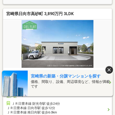
宮崎県日向市高砂町 3,890万円 3LDK
3,890
万円
宮崎県の新築・分譲マンションを探す
間取り
3LDK
価格、間取り、設備、周辺環境など、情報が満載
建物面積
2
100.82m
です
土地面積
2
273.43m
総戸数
-
ＪＲ日豊本線 財光寺駅 徒歩24分
ＪＲ日豊本線 日向市駅 徒歩12分
ＪＲ日豊本線 南日向駅 徒歩6.0km