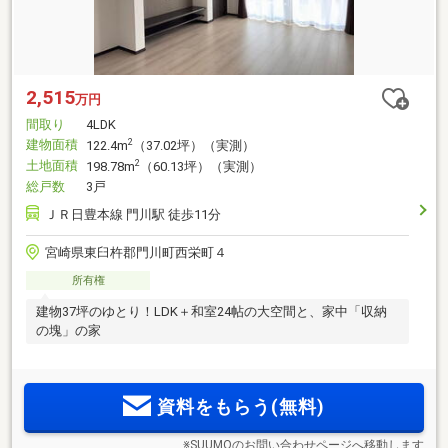
2,515
万円
間取り
4LDK
建物面積
2
122.4m
（37.02坪）（実測）
土地面積
2
198.78m
（60.13坪）（実測）
総戸数
3戸
ＪＲ日豊本線 門川駅 徒歩11分
宮崎県東臼杵郡門川町西栄町４
所有権
建物37坪のゆとり！LDK＋和室24帖の大空間と、家中「収納
の塊」の家
資料をもらう(無料)
※SUUMOのお問い合わせページへ移動します