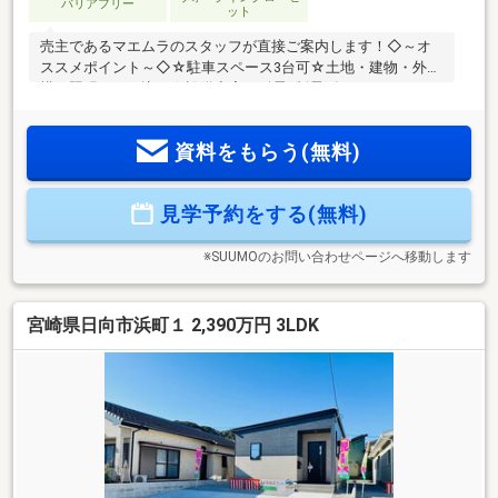
バリアフリー
ット
売主であるマエムラのスタッフが直接ご案内します！◇～オ
ススメポイント～◇☆駐車スペース3台可☆土地・建物・外
構・照明・網戸込み☆設備充実！耐震×制震ダンパー、
MAEMURA-BATH、MAEMURA・BLE付き！☆ゆったり18帖
LDK！全居室収納付きでお部屋広々♪☆住宅瑕疵担保責任保
資料をもらう(無料)
険、地盤保証、しろあり保証、アフターサービス付き◇～周
辺環境～◇☆日知屋小学校 徒歩9分／富島中学校 徒歩14分
☆イオン日向店 徒歩18分【ご見学のご予約・お問い合わせ
見学予約をする(無料)
方法】☆TEL『0982-20-5489』までお電話、または『見学予約
する(無料)』からお気軽にお問い合わせください。
※SUUMOのお問い合わせページへ移動します
宮崎県日向市浜町１ 2,390万円 3LDK