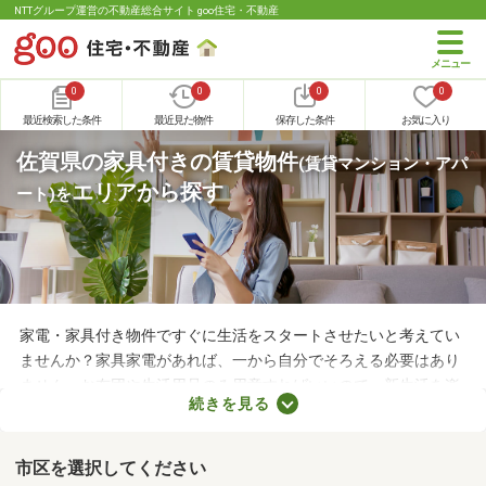
NTTグループ運営の不動産総合サイト goo住宅・不動産
0
0
0
0
最近検索した条件
最近見た物件
保存した条件
お気に入り
佐賀県の家具付きの賃貸物件
(賃貸マンション・アパ
エリアから探す
ート)
を
家電・家具付き物件ですぐに生活をスタートさせたいと考えてい
ませんか？家具家電があれば、一から自分でそろえる必要はあり
ません。お布団や生活用品のみ用意すればいいので、新生活を楽
続きを見る
に始められます。ここでは、家電・家具付きの物件を紹介しま
す。物件別に家賃や間取り、設備が異なるので、気になる物件を
見つけたら内見予約をしてみましょう。
市区を選択してください