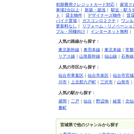
初期費用クレジットカード対応
｜
家賃ク
車場2台以上
｜
新築・築浅
｜
駅近・駅５
ト
｜
貸主物件
｜
デザイナーズ物件
｜
賃
バイク置場
｜
ガスコンロ２クチ
｜
ワンル
更新料なし
｜
リフォーム・リノベーショ
プル・同棲向け
｜
インターネット無料
｜
人気の路線から探す :
東北新幹線
｜
奥羽本線
｜
東北本線
｜
常磐
リアス線
｜
山形新幹線
｜
仙山線
｜
石巻線
人気の市区から探す :
仙台市青葉区
｜
仙台市泉区
｜
仙台市宮城
川市
｜
上北郡六戸町
｜
三沢市
｜
山形市
｜
人気の駅から探す :
盛岡
｜
二戸
｜
仙台
｜
野辺地
｜
綾里
｜
北仙
番町
宮城県で他のジャンルから探す