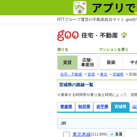
NTTグループ運営の不動産総合サイト goo
借りる
マンションを買う
店舗･
賃貸
新築
中
事業用
住宅・不動産
>
賃貸
>
東北
>
宮城県
>
宮城
宮城県の路線一覧
※乗車する時間帯や乗り換え時間によって、実
青森県
秋田県
岩手県
宮城県
山
JR
東北本線
(111,689)
直通