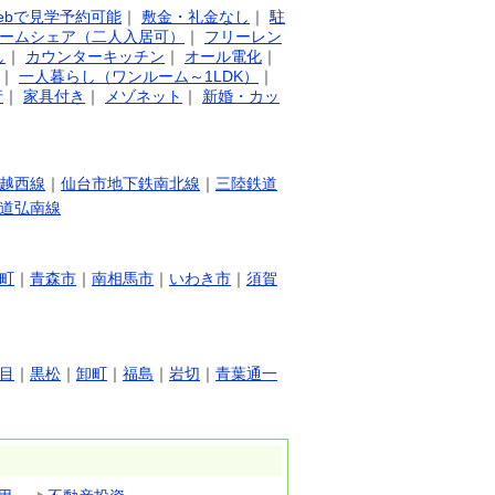
ebで見学予約可能
｜
敷金・礼金なし
｜
駐
ームシェア（二人入居可）
｜
フリーレン
し
｜
カウンターキッチン
｜
オール電化
｜
｜
一人暮らし（ワンルーム～1LDK）
｜
行
｜
家具付き
｜
メゾネット
｜
新婚・カッ
越西線
｜
仙台市地下鉄南北線
｜
三陸鉄道
道弘南線
町
｜
青森市
｜
南相馬市
｜
いわき市
｜
須賀
目
｜
黒松
｜
卸町
｜
福島
｜
岩切
｜
青葉通一