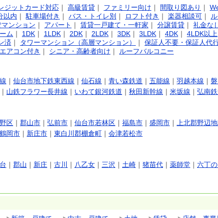
レジットカード対応
｜
高級賃貸
｜
ファミリー向け
｜
間取り図あり
｜
W
分以内
｜
駐車場付き
｜
バス・トイレ別
｜
ロフト付き
｜
楽器相談可
｜
ル
貸マンション
｜
アパート
｜
賃貸一戸建て・一軒家
｜
分譲賃貸
｜
礼金な
ーム
｜
1DK
｜
1LDK
｜
2DK
｜
2LDK
｜
3DK
｜
3LDK
｜
4DK
｜
4LDK以上
ン済
｜
タワーマンション（高層マンション）
｜
保証人不要・保証人代
エアコン付き
｜
シニア・高齢者向け
｜
ルーフバルコニー
線
｜
仙台市地下鉄東西線
｜
仙石線
｜
青い森鉄道
｜
五能線
｜
羽越本線
｜
磐
｜
山鉄フラワー長井線
｜
いわて銀河鉄道
｜
秋田新幹線
｜
米坂線
｜
弘南鉄
野区
｜
郡山市
｜
弘前市
｜
仙台市若林区
｜
福島市
｜
盛岡市
｜
上北郡野辺地
鶴岡市
｜
新庄市
｜
東白川郡棚倉町
｜
会津若松市
台
｜
郡山
｜
新庄
｜
古川
｜
八乙女
｜
三沢
｜
土崎
｜
猪苗代
｜
薬師堂
｜
六丁の