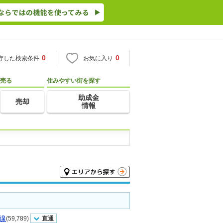
0
0
存した検索条件
お気に入り
売る
住みやすい街を探す
助成金
売却
情報
線
(59,789)
直通