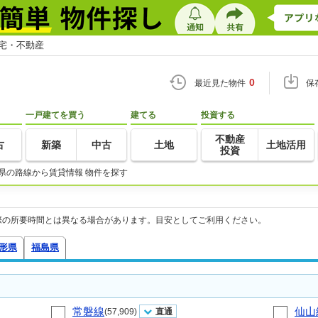
住宅・不動産
0
最近見た物件
保
一戸建てを買う
建てる
投資する
不動産
古
新築
中古
土地
土地活用
投資
県の路線から賃貸情報 物件を探す
際の所要時間とは異なる場合があります。目安としてご利用ください。
形県
福島県
常磐線
仙山
(57,909)
直通