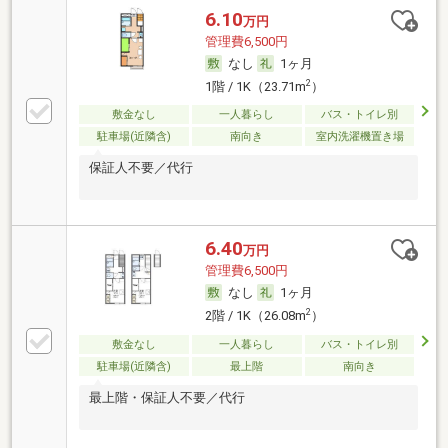
6.10
万円
管理費6,500円
なし
1ヶ月
2
1階 / 1K（23.71m
）
敷金なし
一人暮らし
バス・トイレ別
駐車場(近隣含)
南向き
室内洗濯機置き場
保証人不要／代行
6.40
万円
管理費6,500円
なし
1ヶ月
2
2階 / 1K（26.08m
）
敷金なし
一人暮らし
バス・トイレ別
駐車場(近隣含)
最上階
南向き
最上階・保証人不要／代行