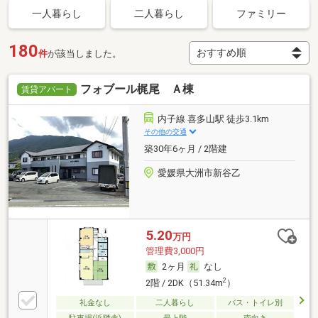
一人暮らし
二人暮らし
ファミリー
180
件
が該当しました。
フォブール梶尾 Ａ棟
賃貸アパート
内子線 喜多山駅 徒歩3.1km
その他の交通
築30年6ヶ月 / 2階建
愛媛県大洲市新谷乙
5.20
万円
管理費3,000円
2ヶ月
なし
2
2階 / 2DK（51.34m
）
礼金なし
二人暮らし
バス・トイレ別