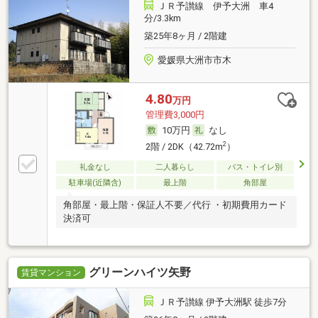
ＪＲ予讃線 伊予大洲 車4
分/3.3km
築25年8ヶ月 / 2階建
愛媛県大洲市市木
4.80
万円
管理費3,000円
10万円
なし
2
2階 / 2DK（42.72m
）
礼金なし
二人暮らし
バス・トイレ別
駐車場(近隣含)
最上階
角部屋
角部屋・最上階・保証人不要／代行 ・初期費用カード
決済可
グリーンハイツ矢野
賃貸マンション
ＪＲ予讃線 伊予大洲駅 徒歩7分