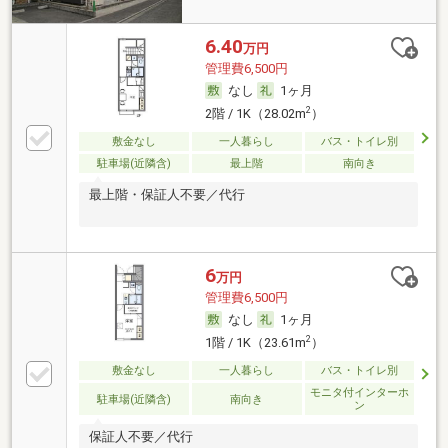
6.40
万円
管理費6,500円
なし
1ヶ月
2
2階 / 1K（28.02m
）
敷金なし
一人暮らし
バス・トイレ別
駐車場(近隣含)
最上階
南向き
最上階・保証人不要／代行
6
万円
管理費6,500円
なし
1ヶ月
2
1階 / 1K（23.61m
）
敷金なし
一人暮らし
バス・トイレ別
モニタ付インターホ
駐車場(近隣含)
南向き
ン
保証人不要／代行