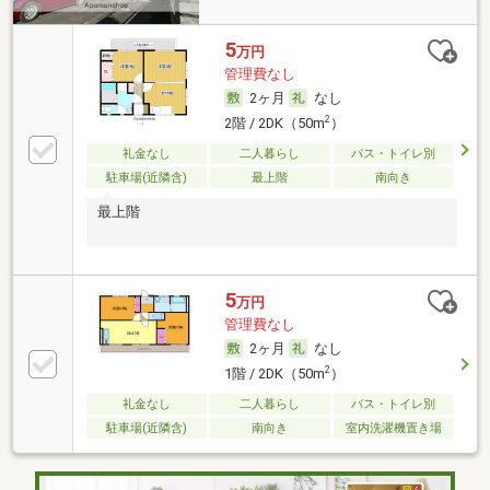
5
万円
管理費なし
2ヶ月
なし
2
2階 / 2DK（50m
）
礼金なし
二人暮らし
バス・トイレ別
駐車場(近隣含)
最上階
南向き
最上階
5
万円
管理費なし
2ヶ月
なし
2
1階 / 2DK（50m
）
礼金なし
二人暮らし
バス・トイレ別
駐車場(近隣含)
南向き
室内洗濯機置き場