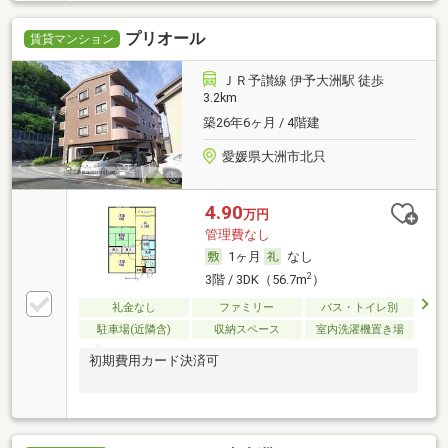
プリオール
賃貸マンション
ＪＲ予讃線 伊予大洲駅 徒歩
3.2km
築26年6ヶ月 / 4階建
愛媛県大洲市北只
4.90
万円
管理費なし
1ヶ月
なし
2
3階 / 3DK（56.7m
）
礼金なし
ファミリー
バス・トイレ別
駐車場(近隣含)
収納スペース
室内洗濯機置き場
初期費用カード決済可