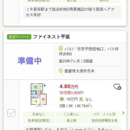
駐車場(近隣含)
最上階
南向き
ＪＲ新谷駅まで徒歩約8分商業施設の揃う国道へアク
セス良好
ファイネスト平坂
賃貸アパート
バス/「市営平曽団地口」バス停
停歩8分
築25年7ヶ月 / 2階建
愛媛県大洲市市木
4.80
万円
管理費3,000円
10万円
なし
2
2階 / 2K（42.72m
）
礼金なし
二人暮らし
バス・トイレ別
駐車場(近隣含)
最上階
室内洗濯機置き場
お部屋探しなら、まずは「シャーメゾン」をチェッ