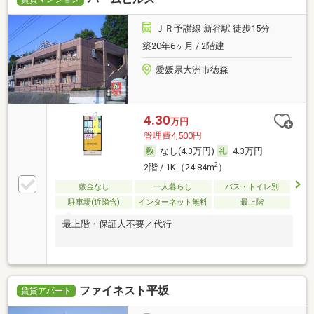
ＪＲ予讃線 新谷駅 徒歩15分
築20年6ヶ月 / 2階建
愛媛県大洲市徳森
4.30
万円
管理費4,500円
なし(4.3万円)
4.3万円
2
2階 / 1K（24.84m
）
敷金なし
一人暮らし
バス・トイレ別
駐車場(近隣含)
インターネット無料
最上階
最上階・保証人不要／代行
ファイネスト平坂
賃貸アパート