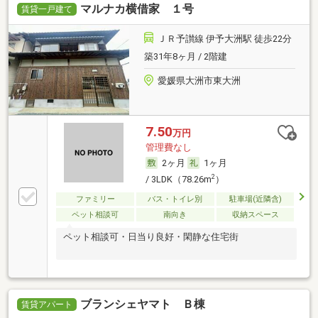
マルナカ横借家 １号
賃貸一戸建て
ＪＲ予讃線 伊予大洲駅 徒歩22分
築31年8ヶ月 / 2階建
愛媛県大洲市東大洲
7.50
万円
管理費なし
2ヶ月
1ヶ月
2
/ 3LDK（78.26m
）
ファミリー
バス・トイレ別
駐車場(近隣含)
ペット相談可
南向き
収納スペース
ペット相談可・日当り良好・閑静な住宅街
ブランシェヤマト Ｂ棟
賃貸アパート