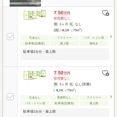
7.50
万円
管理費なし
2ヶ月
なし
2
2階 / 4LDK（75m
）
礼金なし
ファミリー
バス・トイレ別
駐車場(近隣含)
最上階
南向き
駐車場2台分・最上階
7.50
万円
管理費なし
2ヶ月
なし(実費)
2
/ 4LDK（75m
）
礼金なし
更新料なし
ファミリー
バス・トイレ別
駐車場(近隣含)
最上階
駐車場2台分・最上階