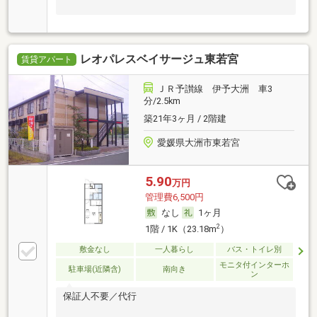
レオパレスベイサージュ東若宮
賃貸アパート
ＪＲ予讃線 伊予大洲 車3
分/2.5km
築21年3ヶ月 / 2階建
愛媛県大洲市東若宮
5.90
万円
管理費6,500円
なし
1ヶ月
2
1階 / 1K（23.18m
）
敷金なし
一人暮らし
バス・トイレ別
モニタ付インターホ
駐車場(近隣含)
南向き
ン
保証人不要／代行