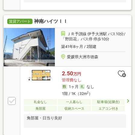
神南ハイツＩＩ
賃貸アパート
ＪＲ予讃線 伊予大洲駅 バス10分/
「野田花」バス停 停歩10分
築41年8ヶ月 / 2階建
愛媛県大洲市徳森
2.50
万円
管理費なし
1ヶ月
なし
2
1階 / 1K（32m
）
礼金なし
一人暮らし
駐車場(近隣含)
角部屋
収納スペース
エアコン付き
角部屋・日当り良好