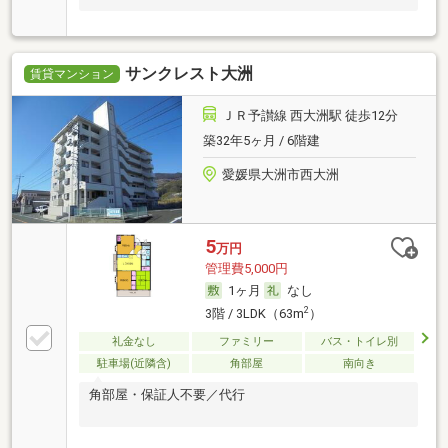
サンクレスト大洲
賃貸マンション
ＪＲ予讃線 西大洲駅 徒歩12分
築32年5ヶ月 / 6階建
愛媛県大洲市西大洲
5
万円
管理費5,000円
1ヶ月
なし
2
3階 / 3LDK（63m
）
礼金なし
ファミリー
バス・トイレ別
駐車場(近隣含)
角部屋
南向き
角部屋・保証人不要／代行