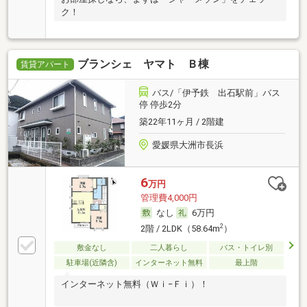
ク！
ブランシェ ヤマト Ｂ棟
賃貸アパート
バス/「伊予鉄 出石駅前」バス
停 停歩2分
築22年11ヶ月 / 2階建
愛媛県大洲市長浜
6
万円
管理費4,000円
なし
6万円
2
2階 / 2LDK（58.64m
）
敷金なし
二人暮らし
バス・トイレ別
駐車場(近隣含)
インターネット無料
最上階
インターネット無料（Ｗｉ−Ｆｉ）！