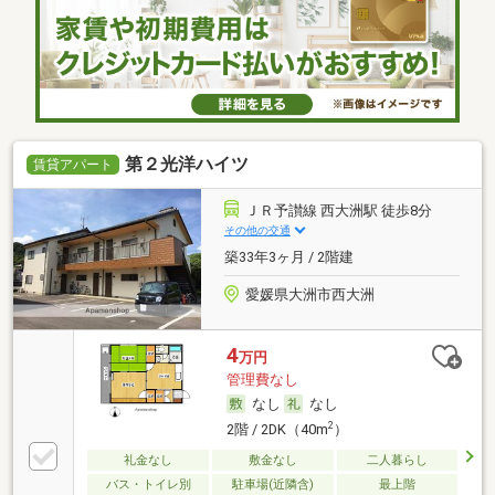
第２光洋ハイツ
賃貸アパート
ＪＲ予讃線 西大洲駅 徒歩8分
その他の交通
築33年3ヶ月 / 2階建
愛媛県大洲市西大洲
4
万円
管理費なし
なし
なし
2
2階 / 2DK（40m
）
礼金なし
敷金なし
二人暮らし
バス・トイレ別
駐車場(近隣含)
最上階