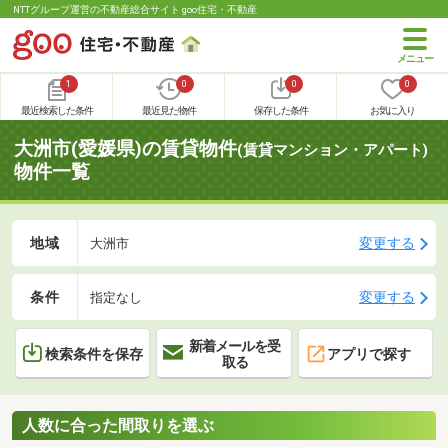
NTTグループ運営の不動産総合サイト goo住宅・不動産
1
0
0
0
最近検索した条件
最近見た物件
保存した条件
お気に入り
大洲市(愛媛県)の賃貸物件
(賃貸マンション・アパート)
物件一覧
地域
変更する
大洲市
条件
変更する
指定なし
新着メールを受
検索条件を保存
アプリで探す
取る
人数に合った間取りを選ぶ