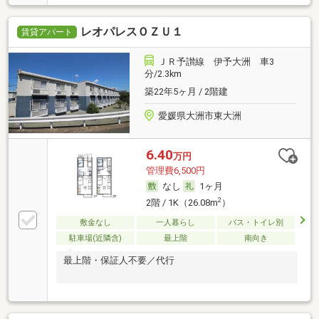
レオパレスＯＺＵ１
賃貸アパート
ＪＲ予讃線 伊予大洲 車3
分/2.3km
築22年5ヶ月 / 2階建
愛媛県大洲市東大洲
6.40
万円
管理費6,500円
なし
1ヶ月
2
2階 / 1K（26.08m
）
敷金なし
一人暮らし
バス・トイレ別
駐車場(近隣含)
最上階
南向き
最上階・保証人不要／代行