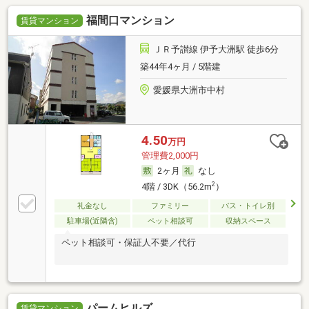
福間口マンション
賃貸マンション
ＪＲ予讃線 伊予大洲駅 徒歩6分
築44年4ヶ月 / 5階建
愛媛県大洲市中村
4.50
万円
管理費2,000円
2ヶ月
なし
2
4階 / 3DK（56.2m
）
礼金なし
ファミリー
バス・トイレ別
駐車場(近隣含)
ペット相談可
収納スペース
ペット相談可・保証人不要／代行
パームヒルズ
賃貸マンション