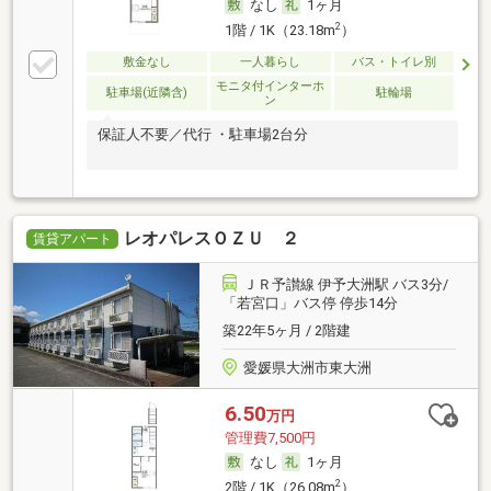
なし
1ヶ月
2
1階 / 1K（23.18m
）
敷金なし
一人暮らし
バス・トイレ別
モニタ付インターホ
駐車場(近隣含)
駐輪場
ン
保証人不要／代行 ・駐車場2台分
レオパレスＯＺＵ ２
賃貸アパート
ＪＲ予讃線 伊予大洲駅 バス3分/
「若宮口」バス停 停歩14分
築22年5ヶ月 / 2階建
愛媛県大洲市東大洲
6.50
万円
管理費7,500円
なし
1ヶ月
2
2階 / 1K（26.08m
）