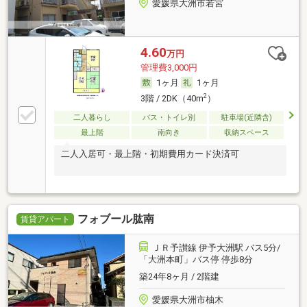
愛媛県大洲市若宮
4.60
万円
管理費3,000円
1ヶ月
1ヶ月
2
3階 / 2DK（40m
）
二人暮らし
バス・トイレ別
駐車場(近隣含)
最上階
南向き
収納スペース
二人入居可・最上階・初期費用カード決済可
フォブール肱南
賃貸アパート
ＪＲ予讃線 伊予大洲駅 バス5分/
「大洲本町」バス停 停歩8分
築24年8ヶ月 / 2階建
愛媛県大洲市柚木