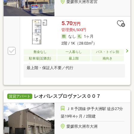
愛媛県大洲市若宮
5.70
万円
管理費6,500円
なし
1ヶ月
2
2階 / 1K（28.02m
）
敷金なし
一人暮らし
バス・トイレ別
駐車場(近隣含)
最上階
南向き
最上階・保証人不要／代行
レオパレスプロヴァンス００７
賃貸アパート
ＪＲ予讃線 伊予大洲駅 徒歩27分
築19年4ヶ月 / 2階建
愛媛県大洲市大洲