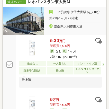
レオパレスラン東大洲Ｍ
賃貸アパート
ＪＲ予讃線 伊予大洲駅 徒歩18分
築21年1ヶ月 / 2階建
愛媛県大洲市東大洲
6.30
万円
管理費7,500円
なし
1ヶ月
2
2階 / 1K（23.18m
）
敷金なし
一人暮らし
バス・トイレ別
モニタ付インターホ
駐車場(近隣含)
最上階
ン
最上階
6
万円
管理費7,500円