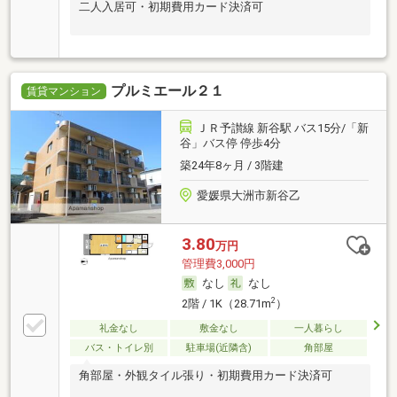
二人入居可・初期費用カード決済可
プルミエール２１
賃貸マンション
ＪＲ予讃線 新谷駅 バス15分/「新
谷」バス停 停歩4分
築24年8ヶ月 / 3階建
愛媛県大洲市新谷乙
3.80
万円
管理費3,000円
なし
なし
2
2階 / 1K（28.71m
）
礼金なし
敷金なし
一人暮らし
バス・トイレ別
駐車場(近隣含)
角部屋
角部屋・外観タイル張り・初期費用カード決済可