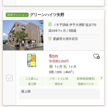
グリーンハイツ矢野
賃貸マンション
ＪＲ予讃線 伊予大洲駅 徒歩7分
築26年7ヶ月 / 3階建
愛媛県大洲市若宮
5
万円
管理費3,000円
1ヶ月
1ヶ月
2
3階 / 2DK（46m
）
二人暮らし
バス・トイレ別
駐車場(近隣含)
最上階
南向き
収納スペース
最上階