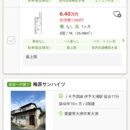
駐車場(近隣含)
室内洗濯機置き場
エアコン付き
6.40
万円
管理費7,500円
なし
1ヶ月
2
2階 / 1K（26.08m
）
敷金なし
一人暮らし
バス・トイレ別
駐車場(近隣含)
最上階
室内洗濯機置き場
最上階
梅原サンハイツ
賃貸一戸建て
ＪＲ予讃線 伊予大洲駅 徒歩17分
築42年10ヶ月 / 2階建
愛媛県大洲市東大洲