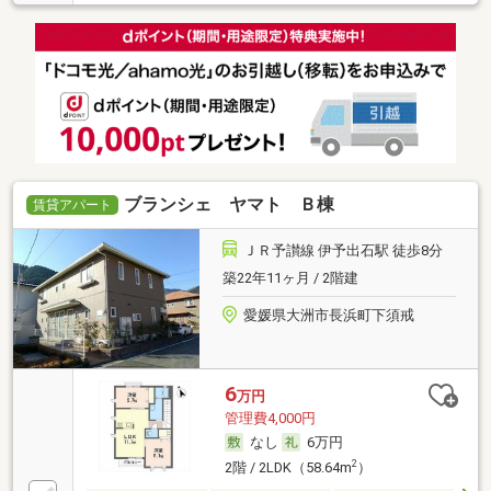
ブランシェ ヤマト Ｂ棟
賃貸アパート
ＪＲ予讃線 伊予出石駅 徒歩8分
築22年11ヶ月 / 2階建
愛媛県大洲市長浜町下須戒
6
万円
管理費4,000円
なし
6万円
2
2階 / 2LDK（58.64m
）