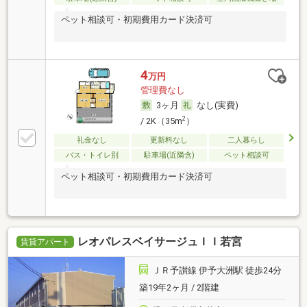
ペット相談可・初期費用カード決済可
4
万円
管理費なし
3ヶ月
なし(実費)
2
/ 2K（35m
）
礼金なし
更新料なし
二人暮らし
バス・トイレ別
駐車場(近隣含)
ペット相談可
ペット相談可・初期費用カード決済可
レオパレスベイサージュＩＩ若宮
賃貸アパート
ＪＲ予讃線 伊予大洲駅 徒歩24分
築19年2ヶ月 / 2階建