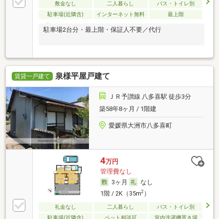
敷金なし
二人暮らし
バス・トイレ別
駐車場(近隣含)
インターネット無料
最上階
駐車場2台分・最上階・保証人不要／代行
泉様平屋戸建て
賃貸一戸建て
ＪＲ予讃線 八多喜駅 徒歩3分
築58年8ヶ月 / 1階建
愛媛県大洲市八多喜町
4
万円
管理費なし
3ヶ月
なし
2
1階 / 2K（35m
）
礼金なし
二人暮らし
バス・トイレ別
駐車場(近隣含)
ペット相談可
室内洗濯機置き場