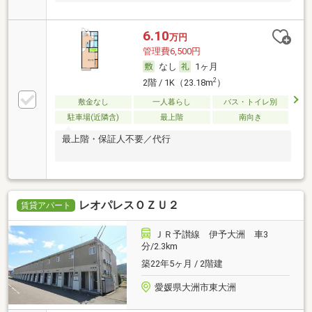
6.10
万円
管理費6,500円
なし
1ヶ月
2
2階 / 1K（23.18m
）
敷金なし
一人暮らし
バス・トイレ別
駐車場(近隣含)
最上階
南向き
最上階・保証人不要／代行
レオパレスＯＺＵ２
賃貸アパート
ＪＲ予讃線 伊予大洲 車3
分/2.3km
築22年5ヶ月 / 2階建
愛媛県大洲市東大洲