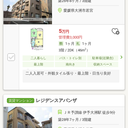
築26年8ヶ月 / 3階建
愛媛県大洲市若宮
5
万円
管理費3,000円
1ヶ月
1ヶ月
2
3階 / 2DK（46m
）
二人暮らし
バス・トイレ別
駐車場(近隣含)
最上階
南向き
収納スペース
二人入居可・外観タイル張り・最上階・日当り良好
レジデンスアバンザ
賃貸マンション
ＪＲ予讃線 伊予大洲駅 徒歩9分
築28年7ヶ月 / 3階建