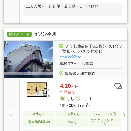
二人入居可・角部屋・最上階・日当り良好
セゾン今川
賃貸アパート
ＪＲ予讃線 伊予大洲駅 バス11分/
「野田花」バス停 停歩1分
その他の交通
築39年7ヶ月 / 2階建
愛媛県大洲市徳森
4.20
万円
管理費なし
なし
1ヶ月
2
1階 / 2DK（35m
）
敷金なし
二人暮らし
バス・トイレ別
モニタ付インターホ
駐車場(近隣含)
南向き
ン