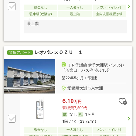
敷金なし
一人暮らし
バス・トイレ別
駐車場(近隣含)
最上階
室内洗濯機置き場
最上階
レオパレスＯＺＵ １
賃貸アパート
ＪＲ予讃線 伊予大洲駅 バス3分/
「若宮口」バス停 停歩15分
築22年5ヶ月 / 2階建
愛媛県大洲市東大洲
6.10
万円
管理費7,500円
なし
1ヶ月
2
1階 / 1K（23.72m
）
敷金なし
一人暮らし
バス・トイレ別