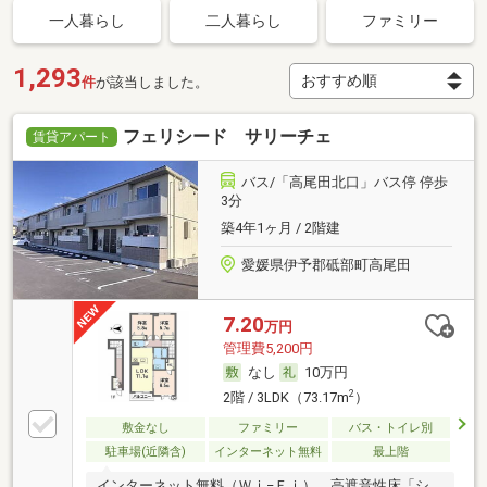
一人暮らし
二人暮らし
ファミリー
1,293
件
が該当しました。
フェリシード サリーチェ
賃貸アパート
バス/「高尾田北口」バス停 停歩
3分
築4年1ヶ月 / 2階建
愛媛県伊予郡砥部町高尾田
7.20
万円
管理費5,200円
なし
10万円
2
2階 / 3LDK（73.17m
）
敷金なし
ファミリー
バス・トイレ別
駐車場(近隣含)
インターネット無料
最上階
インターネット無料（Ｗｉ−Ｆｉ）、高遮音性床「シ