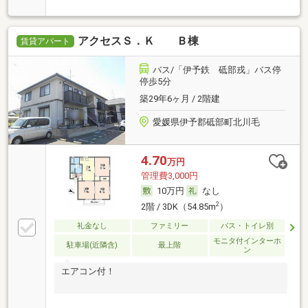
アクセスＳ．Ｋ Ｂ棟
賃貸アパート
バス/「伊予鉄 砥部戎」バス停
停歩5分
築29年6ヶ月 / 2階建
愛媛県伊予郡砥部町北川毛
4.70
万円
管理費3,000円
10万円
なし
2
2階 / 3DK（54.85m
）
礼金なし
ファミリー
バス・トイレ別
モニタ付インターホ
駐車場(近隣含)
最上階
ン
エアコン付！