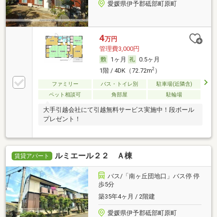
愛媛県伊予郡砥部町原町
4
万円
管理費3,000円
1ヶ月
0.5ヶ月
2
1階 / 4DK（72.72m
）
ファミリー
バス・トイレ別
駐車場(近隣含)
ペット相談可
角部屋
駐輪場
大手引越会社にて引越無料サービス実施中！段ボール
プレゼント！
ルミエール２２ Ａ棟
賃貸アパート
バス/「南ヶ丘団地口」バス停 停
歩5分
築35年4ヶ月 / 2階建
愛媛県伊予郡砥部町原町