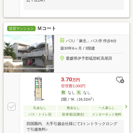
広々2LDK♪
Ｍコート
賃貸マンション
バス/「麻生」バス停 停歩6分
築30年6ヶ月 / 3階建
愛媛県伊予郡砥部町高尾田
3.70
万円
管理費3,000円
なし
なし
2
2階 / 1K（26.32m
）
礼金なし
敷金なし
一人暮らし
バス・トイレ別
駐車場(近隣含)
インターネット無料
四国圏内、大手引越会社様にて2トントラックロング
で引越無料♪