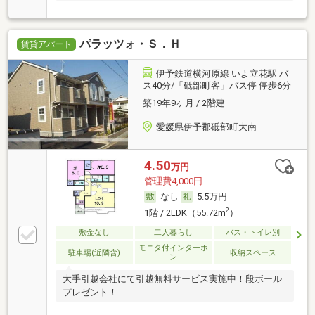
パラッツォ・Ｓ．Ｈ
賃貸アパート
伊予鉄道横河原線 いよ立花駅 バ
ス40分/「砥部町客」バス停 停歩6分
築19年9ヶ月 / 2階建
愛媛県伊予郡砥部町大南
4.50
万円
管理費4,000円
なし
5.5万円
2
1階 / 2LDK（55.72m
）
敷金なし
二人暮らし
バス・トイレ別
モニタ付インターホ
駐車場(近隣含)
収納スペース
ン
大手引越会社にて引越無料サービス実施中！段ボール
プレゼント！