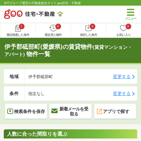
NTTグループ運営の不動産総合サイト goo住宅・不動産
1
0
0
0
最近検索した条件
最近見た物件
保存した条件
お気に入り
伊予郡砥部町(愛媛県)の賃貸物件
(賃貸マンション・
物件一覧
アパート)
地域
変更する
伊予郡砥部町
条件
変更する
指定なし
新着メールを受
検索条件を保存
アプリで探す
取る
人数に合った間取りを選ぶ