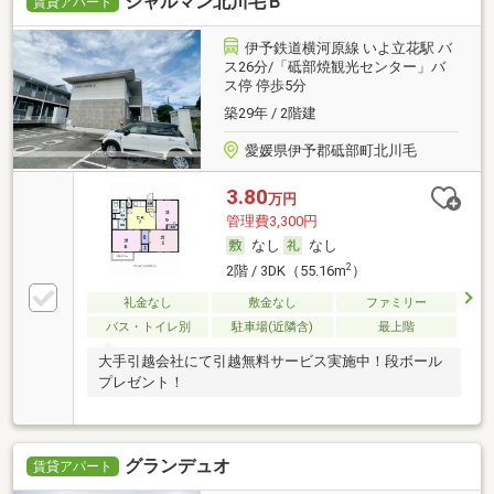
シャルマン北川毛Ｂ
賃貸アパート
伊予鉄道横河原線 いよ立花駅 バ
ス26分/「砥部焼観光センター」バ
ス停 停歩5分
築29年 / 2階建
愛媛県伊予郡砥部町北川毛
3.80
万円
管理費3,300円
なし
なし
2
2階 / 3DK（55.16m
）
礼金なし
敷金なし
ファミリー
バス・トイレ別
駐車場(近隣含)
最上階
大手引越会社にて引越無料サービス実施中！段ボール
プレゼント！
グランデュオ
賃貸アパート