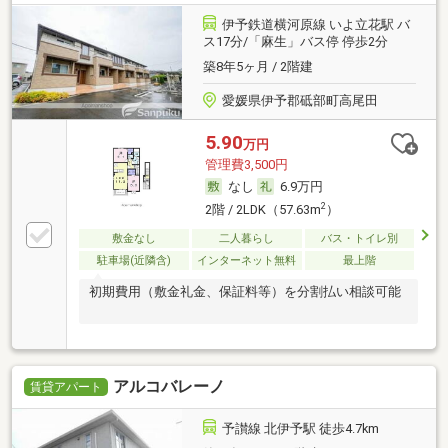
伊予鉄道横河原線 いよ立花駅 バ
ス17分/「麻生」バス停 停歩2分
築8年5ヶ月 / 2階建
愛媛県伊予郡砥部町高尾田
5.90
万円
管理費3,500円
なし
6.9万円
2
2階 / 2LDK（57.63m
）
敷金なし
二人暮らし
バス・トイレ別
駐車場(近隣含)
インターネット無料
最上階
初期費用（敷金礼金、保証料等）を分割払い相談可能
アルコバレーノ
賃貸アパート
予讃線 北伊予駅 徒歩4.7km