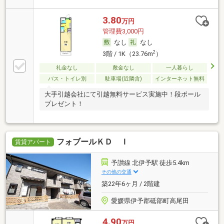
3.80
万円
管理費3,000円
なし
なし
2
3階 / 1K（23.76m
）
礼金なし
敷金なし
一人暮らし
バス・トイレ別
駐車場(近隣含)
インターネット無料
大手引越会社にて引越無料サービス実施中！段ボール
プレゼント！
フォブールＫＤ Ｉ
賃貸アパート
予讃線 北伊予駅 徒歩5.4km
その他の交通
築22年6ヶ月 / 2階建
愛媛県伊予郡砥部町高尾田
4.90
万円