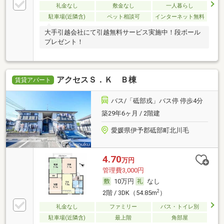
礼金なし
敷金なし
一人暮らし
駐車場(近隣含)
ペット相談可
インターネット無料
大手引越会社にて引越無料サービス実施中！段ボール
プレゼント！
アクセスＳ．Ｋ Ｂ棟
賃貸アパート
バス/「砥部戎」バス停 停歩4分
築29年6ヶ月 / 2階建
愛媛県伊予郡砥部町北川毛
4.70
万円
管理費3,000円
10万円
なし
2
2階 / 3DK（54.85m
）
礼金なし
ファミリー
バス・トイレ別
駐車場(近隣含)
最上階
角部屋