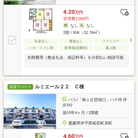
4.20
万円
管理費3,000円
なし
なし
2
2階 / 3DK（52.76m
）
礼金なし
敷金なし
ファミリー
バス・トイレ別
駐車場(近隣含)
最上階
初期費用（敷金礼金、保証料等）を分割払い相談可能
ルミエール２２ Ｃ棟
賃貸アパート
バス/「南ヶ丘団地口」バス停 停
歩5分
築35年4ヶ月 / 2階建
愛媛県伊予郡砥部町原町
4.60
万円