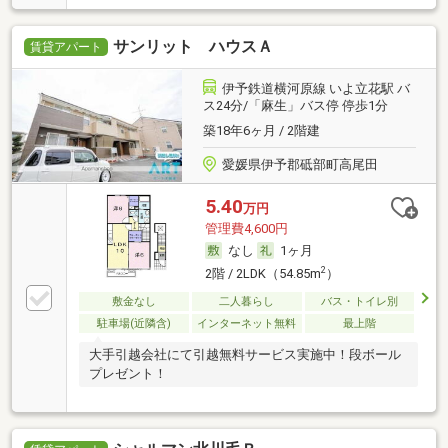
サンリット ハウスＡ
賃貸アパート
伊予鉄道横河原線 いよ立花駅 バ
ス24分/「麻生」バス停 停歩1分
築18年6ヶ月 / 2階建
愛媛県伊予郡砥部町高尾田
5.40
万円
管理費4,600円
なし
1ヶ月
2
2階 / 2LDK（54.85m
）
敷金なし
二人暮らし
バス・トイレ別
駐車場(近隣含)
インターネット無料
最上階
大手引越会社にて引越無料サービス実施中！段ボール
プレゼント！