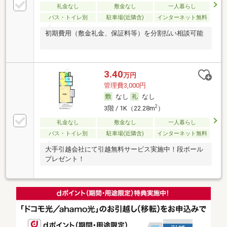
礼金なし
敷金なし
一人暮らし
バス・トイレ別
駐車場(近隣含)
インターネット無料
初期費用（敷金礼金、保証料等）を分割払い相談可能
3.40
万円
管理費3,000円
なし
なし
2
3階 / 1K（22.28m
）
礼金なし
敷金なし
一人暮らし
バス・トイレ別
駐車場(近隣含)
インターネット無料
大手引越会社にて引越無料サービス実施中！段ボール
プレゼント！