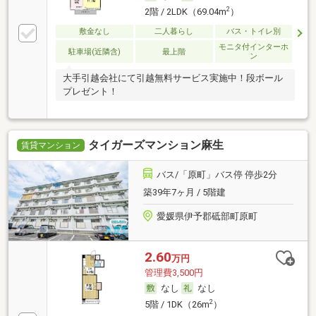
2
2階 / 2LDK（69.04m
）
敷金なし
二人暮らし
バス・トイレ別
モニタ付インターホ
駐車場(近隣含)
最上階
ン
大手引越会社にて引越無料サービス実施中！段ボール
プレゼント！
タイガーズマンション麻生
賃貸マンション
バス/「原町」バス停 停歩2分
築39年7ヶ月 / 5階建
愛媛県伊予郡砥部町原町
2.60
万円
管理費3,500円
なし
なし
2
5階 / 1DK（26m
）