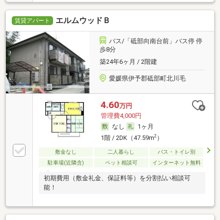
エルムウッドＢ
賃貸アパート
バス/「砥部向南台前」バス停 停
歩8分
築24年6ヶ月 / 2階建
愛媛県伊予郡砥部町北川毛
4.60
万円
管理費4,000円
なし
1ヶ月
2
1階 / 2DK（47.59m
）
敷金なし
二人暮らし
バス・トイレ別
駐車場(近隣含)
ペット相談可
インターネット無料
初期費用（敷金礼金、保証料等）を分割払い相談可
能！