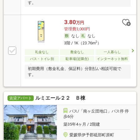
す。
3.80
万円
管理費3,000円
なし
なし
2
3階 / 1K（23.76m
）
礼金なし
敷金なし
一人暮らし
バス・トイレ別
駐車場(近隣含)
インターネット無料
初期費用（敷金礼金、保証料）分割払い相談可能で
す。
ルミエール２２ Ｂ棟
賃貸アパート
バス/「南ヶ丘団地口」バス停 停
歩6分
築35年4ヶ月 / 2階建
愛媛県伊予郡砥部町原町