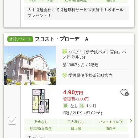
バス・トイレ別
駐車場(近隣含)
南向き
大手引越会社にて引越無料サービス実施中！段ボール
プレゼント！
フロスト・プローデ Ａ
賃貸アパート
バス/「［伊予鉄バス］宮内」バ
ス停 停歩3分
築19年7ヶ月 / 2階建
愛媛県伊予郡砥部町宮内
4.90
万円
管理費4,000円
なし
1ヶ月
2
2階 / 2LDK（57.02m
）
敷金なし
二人暮らし
バス・トイレ別
駐車場(近隣含)
最上階
南向き