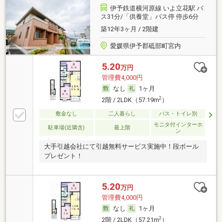
伊予鉄道横河原線 いよ立花駅 バ
ス31分/「供養堂」バス停 停歩6分
築12年3ヶ月 / 2階建
愛媛県伊予郡砥部町宮内
5.20
万円
管理費4,000円
なし
1ヶ月
2
2階 / 2LDK（57.19m
）
敷金なし
二人暮らし
バス・トイレ別
モニタ付インターホ
駐車場(近隣含)
最上階
ン
大手引越会社にて引越無料サービス実施中！段ボール
プレゼント！
5.20
万円
管理費4,000円
なし
1ヶ月
2
2階 / 2LDK（57.21m
）