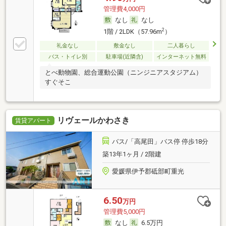
管理費4,000円
なし
なし
2
1階 / 2LDK（57.96m
）
礼金なし
敷金なし
二人暮らし
バス・トイレ別
駐車場(近隣含)
インターネット無料
とべ動物園、総合運動公園（ニンジニアスタジアム）
すぐそこ
リヴェールかわさき
賃貸アパート
バス/「高尾田」バス停 停歩18分
築13年1ヶ月 / 2階建
愛媛県伊予郡砥部町重光
6.50
万円
管理費5,000円
なし
6.5万円