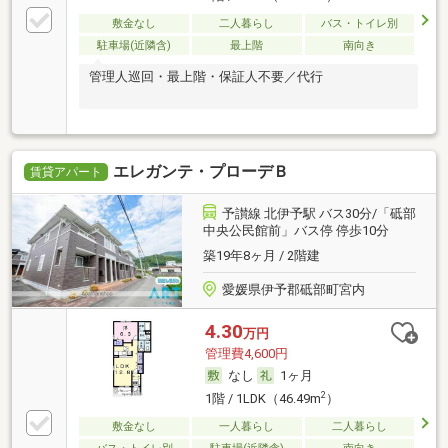
敷金なし
二人暮らし
バス・トイレ別
駐車場(近隣含)
最上階
南向き
管理人巡回・最上階・保証人不要／代行
エレガンテ・プローデＢ
賃貸アパート
予讃線 北伊予駅 バス30分/「砥部
中央公民館前」バス停 停歩10分
築19年8ヶ月 / 2階建
愛媛県伊予郡砥部町宮内
4.30
万円
管理費4,600円
なし
1ヶ月
2
1階 / 1LDK（46.49m
）
敷金なし
一人暮らし
二人暮らし