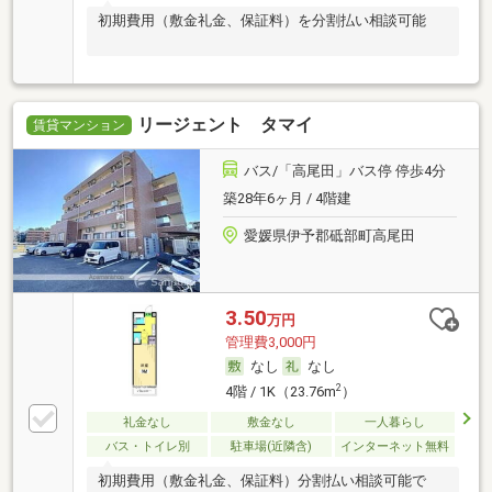
初期費用（敷金礼金、保証料）を分割払い相談可能
リージェント タマイ
賃貸マンション
バス/「高尾田」バス停 停歩4分
築28年6ヶ月 / 4階建
愛媛県伊予郡砥部町高尾田
3.50
万円
管理費3,000円
なし
なし
2
4階 / 1K（23.76m
）
礼金なし
敷金なし
一人暮らし
バス・トイレ別
駐車場(近隣含)
インターネット無料
初期費用（敷金礼金、保証料）分割払い相談可能で