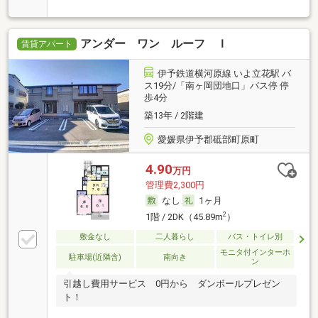
アンダー ワン ルーフ Ｉ
賃貸アパート
伊予鉄道横河原線 いよ立花駅 バ
ス19分/「南ヶ岡団地口」バス停 停
歩4分
築13年 / 2階建
愛媛県伊予郡砥部町原町
4.90
万円
管理費2,300円
なし
1ヶ月
2
1階 / 2DK（45.89m
）
敷金なし
二人暮らし
バス・トイレ別
モニタ付インターホ
駐車場(近隣含)
南向き
ン
引越し費用サービス 0円から ダンボールプレゼン
ト！