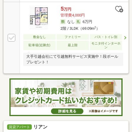
5
万円
管理費4,000円
なし
6万円
2
2階 / 3LDK（69.09m
）
敷金なし
ファミリー
バス・トイレ別
モニタ付インターホ
駐車場(近隣含)
最上階
ン
大手引越会社にて引越無料サービス実施中！段ボール
プレゼント！
リアン
賃貸アパート