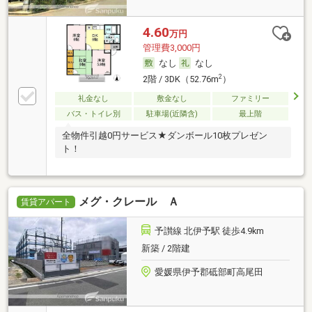
4.60
万円
管理費3,000円
なし
なし
2
2階 / 3DK（52.76m
）
礼金なし
敷金なし
ファミリー
バス・トイレ別
駐車場(近隣含)
最上階
全物件引越0円サービス★ダンボール10枚プレゼン
ト！
メグ・クレール Ａ
賃貸アパート
予讃線 北伊予駅 徒歩4.9km
新築 / 2階建
愛媛県伊予郡砥部町高尾田