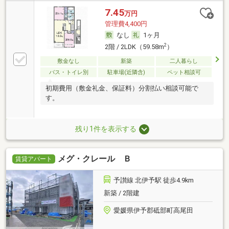
7.45
万円
管理費4,400円
なし
1ヶ月
2
2階 / 2LDK（59.58m
）
敷金なし
新築
二人暮らし
バス・トイレ別
駐車場(近隣含)
ペット相談可
初期費用（敷金礼金、保証料）分割払い相談可能で
す。
残り1件を表示する
メグ・クレール Ｂ
賃貸アパート
予讃線 北伊予駅 徒歩4.9km
新築 / 2階建
愛媛県伊予郡砥部町高尾田