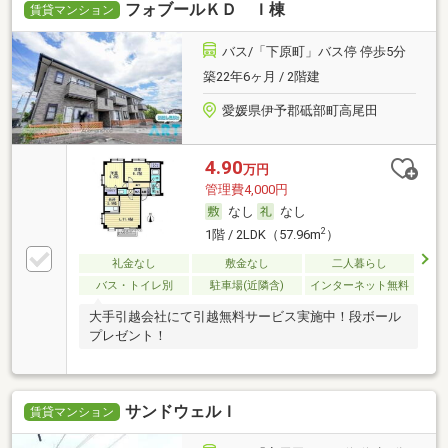
フォブールＫＤ Ｉ棟
賃貸マンション
バス/「下原町」バス停 停歩5分
築22年6ヶ月 / 2階建
愛媛県伊予郡砥部町高尾田
4.90
万円
管理費4,000円
なし
なし
2
1階 / 2LDK（57.96m
）
礼金なし
敷金なし
二人暮らし
バス・トイレ別
駐車場(近隣含)
インターネット無料
大手引越会社にて引越無料サービス実施中！段ボール
プレゼント！
サンドウェルＩ
賃貸マンション