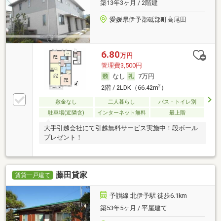
築13年3ヶ月 / 2階建
愛媛県伊予郡砥部町高尾田
6.80
万円
管理費3,500円
なし
7万円
2
2階 / 2LDK（66.42m
）
敷金なし
二人暮らし
バス・トイレ別
駐車場(近隣含)
インターネット無料
最上階
大手引越会社にて引越無料サービス実施中！段ボール
プレゼント！
藤田貸家
賃貸一戸建て
予讃線 北伊予駅 徒歩6.1km
築53年5ヶ月 / 平屋建て