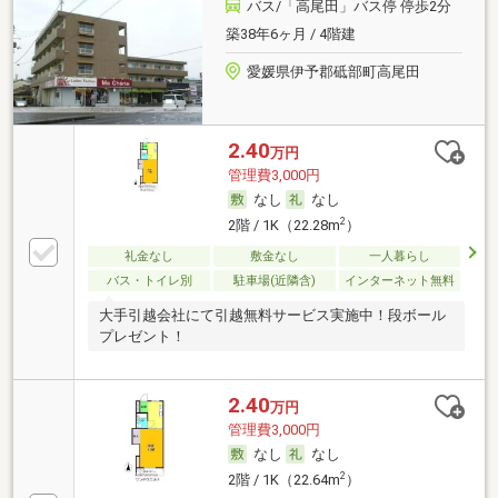
バス/「高尾田」バス停 停歩2分
築38年6ヶ月 / 4階建
愛媛県伊予郡砥部町高尾田
2.40
万円
管理費3,000円
なし
なし
2
2階 / 1K（22.28m
）
礼金なし
敷金なし
一人暮らし
バス・トイレ別
駐車場(近隣含)
インターネット無料
大手引越会社にて引越無料サービス実施中！段ボール
プレゼント！
2.40
万円
管理費3,000円
なし
なし
2
2階 / 1K（22.64m
）