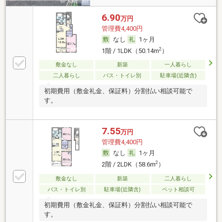
6.90
万円
管理費4,400円
なし
1ヶ月
2
1階 / 1LDK（50.14m
）
敷金なし
新築
一人暮らし
二人暮らし
バス・トイレ別
駐車場(近隣含)
初期費用（敷金礼金、保証料）分割払い相談可能で
す。
7.55
万円
管理費4,400円
なし
1ヶ月
2
2階 / 2LDK（58.6m
）
敷金なし
新築
二人暮らし
バス・トイレ別
駐車場(近隣含)
ペット相談可
初期費用（敷金礼金、保証料）分割払い相談可能で
す。