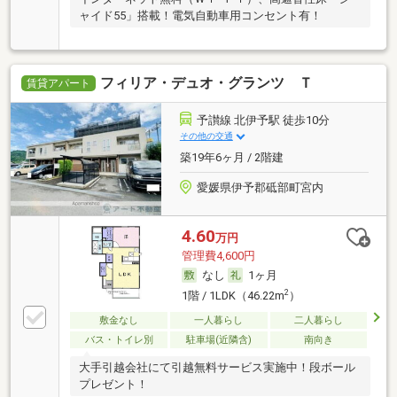
ャイド55」搭載！電気自動車用コンセント有！
フィリア・デュオ・グランツ Ｔ
賃貸アパート
予讃線 北伊予駅 徒歩10分
その他の交通
築19年6ヶ月 / 2階建
愛媛県伊予郡砥部町宮内
4.60
万円
管理費4,600円
なし
1ヶ月
2
1階 / 1LDK（46.22m
）
敷金なし
一人暮らし
二人暮らし
バス・トイレ別
駐車場(近隣含)
南向き
大手引越会社にて引越無料サービス実施中！段ボール
プレゼント！