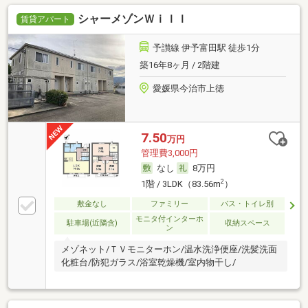
シャーメゾンＷｉｌｌ
賃貸アパート
予讃線 伊予富田駅 徒歩1分
築16年8ヶ月 / 2階建
愛媛県今治市上徳
7.50
万円
管理費3,000円
なし
8万円
2
1階 / 3LDK（83.56m
）
敷金なし
ファミリー
バス・トイレ別
モニタ付インターホ
駐車場(近隣含)
収納スペース
ン
メゾネット/ＴＶモニターホン/温水洗浄便座/洗髪洗面
化粧台/防犯ガラス/浴室乾燥機/室内物干し/