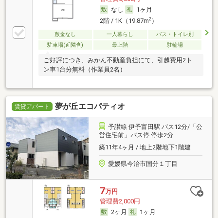
なし
1ヶ月
2
2階 / 1K（19.87m
）
敷金なし
一人暮らし
バス・トイレ別
駐車場(近隣含)
最上階
駐輪場
ご好評につき、みかん不動産負担にて、引越費用2ト
ン車1台分無料（作業員2名）
夢が丘エコパティオ
賃貸アパート
予讃線 伊予富田駅 バス12分/「公
営住宅前」バス停 停歩2分
築11年4ヶ月 / 地上2階地下1階建
愛媛県今治市国分１丁目
7
万円
管理費2,000円
2ヶ月
1ヶ月