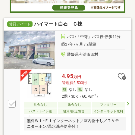
ハイマート白石 Ｃ棟
賃貸アパート
バス/「中寺」バス停 停歩11分
築27年7ヶ月 / 2階建
愛媛県今治市四村
4.95
万円
管理費3,500円
なし
なし
2
2階 / 3DK（60.78m
）
礼金なし
敷金なし
ファミリー
バス・トイレ別
駐車場(近隣含)
インターネット無料
無料Ｗｉ−Ｆｉインターネット／室内物干し／ＴＶモ
ニターホン/温水洗浄便座付！