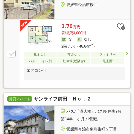
愛媛県今治市桜井
3.70
万円
管理費3,000円
なし
なし
2
2階 / 3K（48.84m
）
礼金なし
敷金なし
ファミリー
バス・トイレ別
駐車場(近隣含)
最上階
エアコン付
サンライフ前田 Ｎｏ．２
賃貸アパート
バス/「港大橋」バス停 停歩3分
築34年11ヶ月 / 2階建
愛媛県今治市東鳥生町２丁目