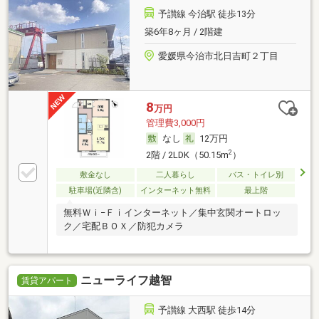
予讃線 今治駅 徒歩13分
築6年8ヶ月 / 2階建
愛媛県今治市北日吉町２丁目
8
万円
管理費3,000円
なし
12万円
2
2階 / 2LDK（50.15m
）
敷金なし
二人暮らし
バス・トイレ別
駐車場(近隣含)
インターネット無料
最上階
無料Ｗｉ−Ｆｉインターネット／集中玄関オートロッ
ク／宅配ＢＯＸ／防犯カメラ
ニューライフ越智
賃貸アパート
予讃線 大西駅 徒歩14分