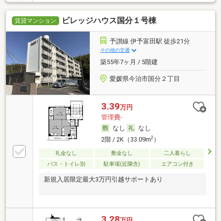
ビレッジハウス国分１号棟
賃貸マンション
予讃線 伊予富田駅 徒歩21分
その他の交通
築55年7ヶ月 / 5階建
愛媛県今治市国分２丁目
3.39
万円
管理費-
なし
なし
2
2階 / 2K（33.09m
）
礼金なし
敷金なし
二人暮らし
バス・トイレ別
駐車場(近隣含)
エアコン付き
新規入居限定最大3万円引越サポートあり
3.28
万円