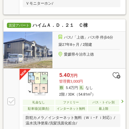
Ｖモニターホン/
ハイムＡ．Ｄ．２１ Ｃ棟
賃貸アパート
バス/「上徳」バス停 停歩6分
築27年8ヶ月 / 2階建
愛媛県今治市上徳
5.40
万円
管理費3,000円
5.4万円
なし
2
2階 / 3DK（54.81m
）
礼金なし
ファミリー
バス・トイレ別
駐車場(近隣含)
インターネット無料
最上階
防犯カメラ／インターネット無料（Ｗｉ−Ｆｉ対応）/
温水洗浄便座/洗髪洗面化粧台/