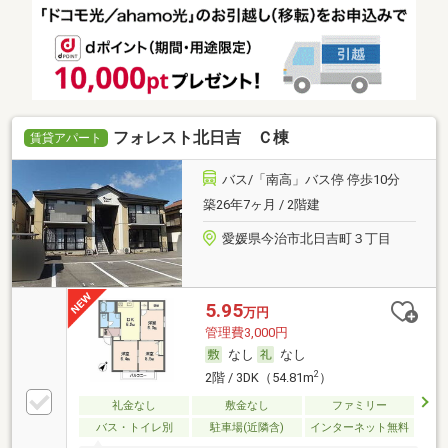
フォレスト北日吉 Ｃ棟
賃貸アパート
バス/「南高」バス停 停歩10分
築26年7ヶ月 / 2階建
愛媛県今治市北日吉町３丁目
5.95
万円
管理費3,000円
なし
なし
2
2階 / 3DK（54.81m
）
礼金なし
敷金なし
ファミリー
バス・トイレ別
駐車場(近隣含)
インターネット無料