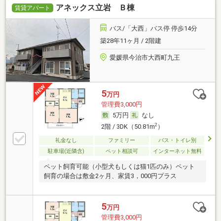
アネックス立岩 Ｂ棟
賃貸アパート
バス/「大西」バス停 停歩14分
築28年11ヶ月 / 2階建
愛媛県今治市大西町九王
5
万円
管理費3,000円
5万円
なし
2
2階 / 3DK（50.81m
）
礼金なし
ファミリー
バス・トイレ別
駐車場(近隣含)
ペット相談可
インターネット無料
ペット飼育可能（小型犬もしくは猫1匹のみ）ペット
飼育の場合は敷金2ヶ月、家賃3，000円プラス
5
万円
管理費3,000円