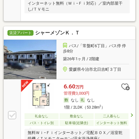
インターネット無料（Ｗｉ−Ｆｉ対応）／室内部屋干
し/ＴＶモニ
シャーメゾンＫ．Ｔ
賃貸アパート
バス/「常盤町6丁目」バス停 停
歩8分
築26年1ヶ月 / 2階建
愛媛県今治市北日吉町３丁目
6.60
万円
管理費3,000円
なし
なし
2
1階 / 2LDK（53.28m
）
礼金なし
敷金なし
二人暮らし
バス・トイレ別
駐車場(近隣含)
インターネット無料
無料Ｗｉ−Ｆｉインターネット／宅配ＢＯＸ／浴室乾
燥機／ＴＶモニターホン/温水洗浄便座/