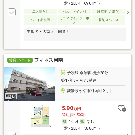
2
1階 / 2LDK（69.01m
）
二人暮らし
バス・トイレ別
駐車場(近隣含)
モニタ付インターホ
ペット相談可
収納スペース
ン
中型犬・大型犬 飼育可
フィネス河南
賃貸アパート
予讃線 今治駅 徒歩28分
築17年8ヶ月 / 3階建
愛媛県今治市河南町３丁目
5.90
万円
管理費4,500円
1ヶ月
なし
2
1階 / 2LDK（58.86m
）