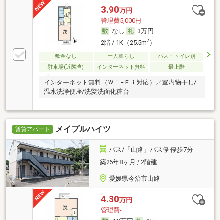
3.90
万円
管理費5,000円
なし
3万円
2
2階 / 1K（25.5m
）
敷金なし
一人暮らし
バス・トイレ別
駐車場(近隣含)
インターネット無料
最上階
インターネット無料（Ｗｉ−Ｆｉ対応）／室内物干し/
温水洗浄便座/洗髪洗面化粧台
メイプルハイツ
賃貸アパート
バス/「山路」バス停 停歩7分
築26年8ヶ月 / 2階建
愛媛県今治市山路
4.30
万円
管理費-