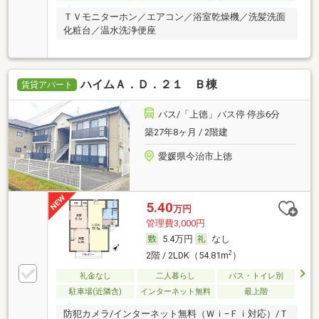
ＴＶモニターホン／エアコン／浴室乾燥機／洗髪洗面
化粧台／温水洗浄便座
ハイムＡ．Ｄ．２１ Ｂ棟
賃貸アパート
バス/「上徳」バス停 停歩6分
築27年8ヶ月 / 2階建
愛媛県今治市上徳
5.40
万円
管理費3,000円
5.4万円
なし
2
2階 / 2LDK（54.81m
）
礼金なし
二人暮らし
バス・トイレ別
駐車場(近隣含)
インターネット無料
最上階
防犯カメラ/インターネット無料（Ｗｉ−Ｆｉ対応）/Ｔ