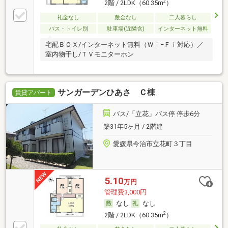
2
2階 / 2LDK（60.35m
）
礼金なし
敷金なし
二人暮らし
バス・トイレ別
駐車場(近隣含)
インターネット無料
宅配ＢＯＸ/インターネット無料（Ｗｉ−Ｆｉ対応）／
室内物干し/ＴＶモニターホン
サンガーデンひあさ Ｃ棟
賃貸アパート
バス/「立花」バス停 停歩6分
築31年5ヶ月 / 2階建
愛媛県今治市立花町３丁目
5.10
万円
管理費3,000円
なし
なし
2
2階 / 2LDK（60.35m
）