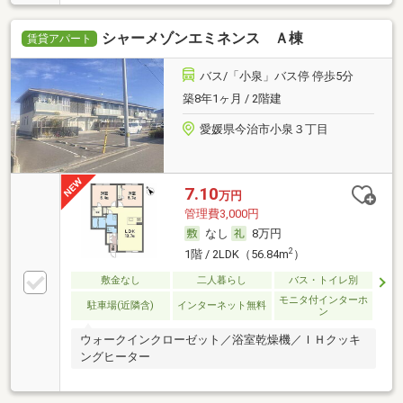
シャーメゾンエミネンス Ａ棟
賃貸アパート
バス/「小泉」バス停 停歩5分
築8年1ヶ月 / 2階建
愛媛県今治市小泉３丁目
7.10
万円
管理費3,000円
なし
8万円
2
1階 / 2LDK（56.84m
）
敷金なし
二人暮らし
バス・トイレ別
モニタ付インターホ
駐車場(近隣含)
インターネット無料
ン
ウォークインクローゼット／浴室乾燥機／ＩＨクッキ
ングヒーター