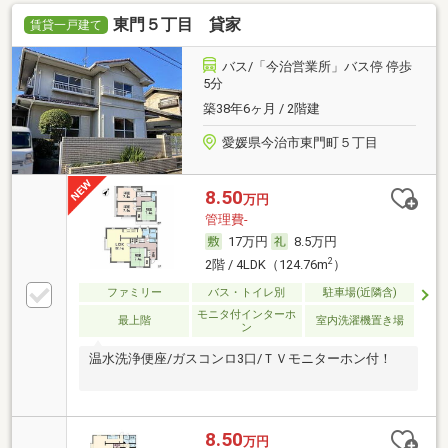
東門５丁目 貸家
賃貸一戸建て
バス/「今治営業所」バス停 停歩
5分
築38年6ヶ月 / 2階建
愛媛県今治市東門町５丁目
8.50
万円
管理費-
17万円
8.5万円
2
2階 / 4LDK（124.76m
）
ファミリー
バス・トイレ別
駐車場(近隣含)
モニタ付インターホ
最上階
室内洗濯機置き場
ン
温水洗浄便座/ガスコンロ3口/ＴＶモニターホン付！
8.50
万円