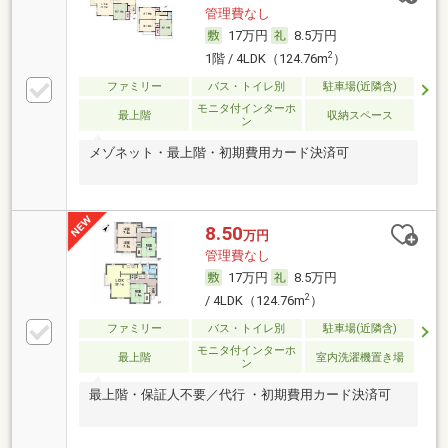
管理費なし
17万円
8.5万円
2
1階 / 4LDK（124.76m
）
ファミリー
バス・トイレ別
駐車場(近隣含)
モニタ付インターホ
最上階
収納スペース
ン
メゾネット・最上階・初期費用カード決済可
8.50
万円
管理費なし
17万円
8.5万円
2
/ 4LDK（124.76m
）
ファミリー
バス・トイレ別
駐車場(近隣含)
モニタ付インターホ
最上階
室内洗濯機置き場
ン
最上階・保証人不要／代行 ・初期費用カード決済可