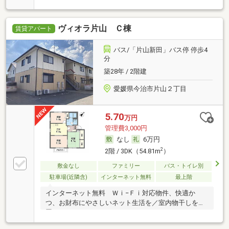
ヴィオラ片山 Ｃ棟
賃貸アパート
バス/「片山新田」バス停 停歩4
分
築28年 / 2階建
愛媛県今治市片山２丁目
5.70
万円
管理費3,000円
なし
6万円
2
2階 / 3DK（54.81m
）
敷金なし
ファミリー
バス・トイレ別
駐車場(近隣含)
インターネット無料
最上階
インターネット無料 Ｗｉ−Ｆｉ対応物件、快適か
つ、お財布にやさしいネット生活を／室内物干しを設
置して