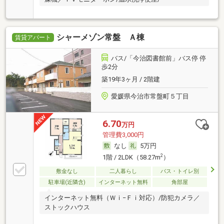
シャーメゾン常盤 Ａ棟
賃貸アパート
バス/「今治図書館前」バス停 停
歩2分
築19年3ヶ月 / 2階建
愛媛県今治市常盤町５丁目
6.70
万円
管理費3,000円
なし
5万円
2
1階 / 2LDK（58.27m
）
敷金なし
二人暮らし
バス・トイレ別
駐車場(近隣含)
インターネット無料
角部屋
インターネット無料（Ｗｉ−Ｆｉ対応）/防犯カメラ／
ストックハウス