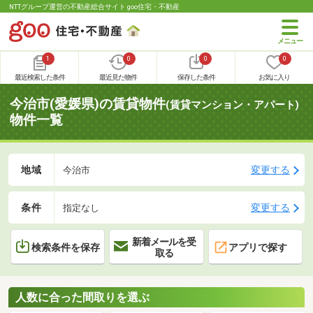
NTTグループ運営の不動産総合サイト goo住宅・不動産
1
0
0
0
最近検索した条件
最近見た物件
保存した条件
お気に入り
今治市(愛媛県)の賃貸物件
(賃貸マンション・アパート)
物件一覧
地域
変更する
今治市
条件
変更する
指定なし
新着メールを受
検索条件を保存
アプリで探す
取る
人数に合った間取りを選ぶ