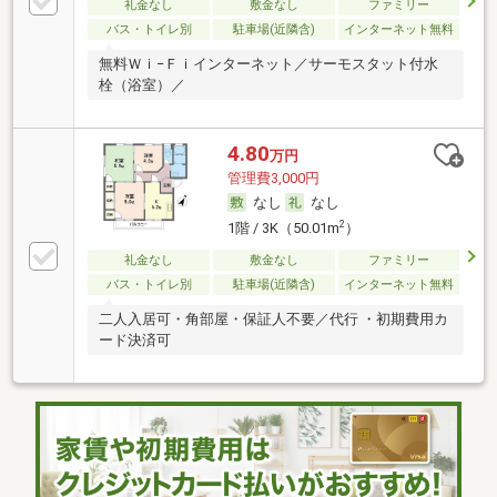
礼金なし
敷金なし
ファミリー
バス・トイレ別
駐車場(近隣含)
インターネット無料
無料Ｗｉ−Ｆｉインターネット／サーモスタット付水
栓（浴室）／
4.80
万円
管理費3,000円
なし
なし
2
1階 / 3K（50.01m
）
礼金なし
敷金なし
ファミリー
バス・トイレ別
駐車場(近隣含)
インターネット無料
二人入居可・角部屋・保証人不要／代行 ・初期費用カ
ード決済可