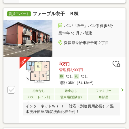
ファーブル衣干 Ｂ棟
賃貸アパート
バス/「衣干」バス停 停歩6分
築23年7ヶ月 / 2階建
愛媛県今治市衣干町２丁目
5
万円
管理費3,900円
なし
なし
2
1階 / 3DK（54.13m
）
礼金なし
敷金なし
ファミリー
バス・トイレ別
駐車場(近隣含)
角部屋
インターネットＷｉ−Ｆｉ対応（別途費用必要）／温
水洗浄便座/洗髪洗面化粧台付！