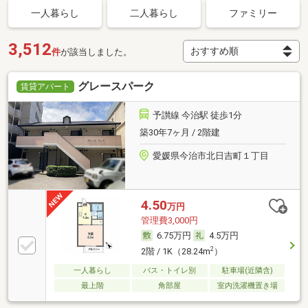
一人暮らし
二人暮らし
ファミリー
3,512
件
が該当しました。
グレースパーク
賃貸アパート
予讃線 今治駅 徒歩1分
築30年7ヶ月 / 2階建
愛媛県今治市北日吉町１丁目
4.50
万円
管理費3,000円
6.75万円
4.5万円
2
2階 / 1K（28.24m
）
一人暮らし
バス・トイレ別
駐車場(近隣含)
最上階
角部屋
室内洗濯機置き場