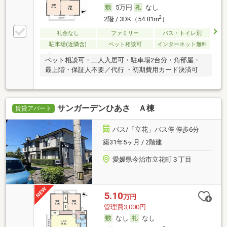
5万円
なし
2
2階 / 3DK（54.81m
）
礼金なし
ファミリー
バス・トイレ別
駐車場(近隣含)
ペット相談可
インターネット無料
ペット相談可・二人入居可・駐車場2台分・角部屋・
最上階・保証人不要／代行 ・初期費用カード決済可
サンガーデンひあさ Ａ棟
賃貸アパート
バス/「立花」バス停 停歩6分
築31年5ヶ月 / 2階建
愛媛県今治市立花町３丁目
5.10
万円
管理費3,000円
なし
なし