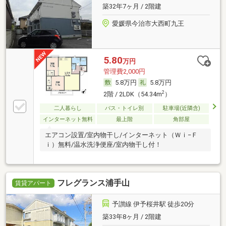
築32年7ヶ月 / 2階建
愛媛県今治市大西町九王
5.80
万円
管理費2,000円
5.8万円
5.8万円
2
2階 / 2LDK（54.34m
）
二人暮らし
バス・トイレ別
駐車場(近隣含)
インターネット無料
最上階
角部屋
エアコン設置/室内物干し/インターネット（Ｗｉ−Ｆ
ｉ）無料/温水洗浄便座/室内物干し付！
フレグランス浦手山
賃貸アパート
予讃線 伊予桜井駅 徒歩20分
築33年8ヶ月 / 2階建