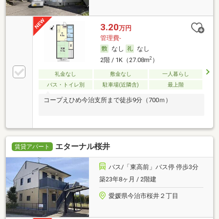
3.20
万円
管理費-
なし
なし
2
2階 / 1K（27.08m
）
礼金なし
敷金なし
一人暮らし
バス・トイレ別
駐車場(近隣含)
最上階
コープえひめ今治支所まで徒歩9分（700ｍ）
エターナル桜井
賃貸アパート
バス/「東高前」バス停 停歩3分
築23年8ヶ月 / 2階建
愛媛県今治市桜井２丁目