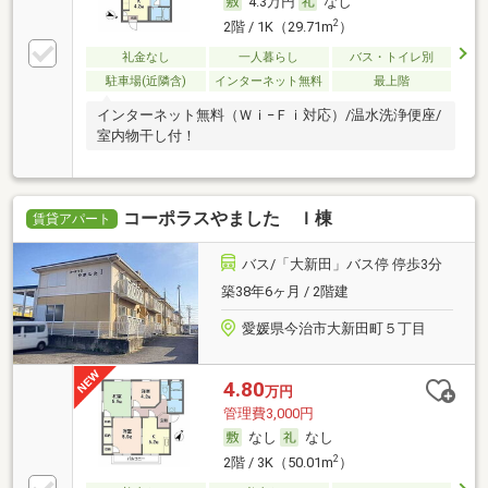
4.3万円
なし
2
2階 / 1K（29.71m
）
礼金なし
一人暮らし
バス・トイレ別
駐車場(近隣含)
インターネット無料
最上階
インターネット無料（Ｗｉ−Ｆｉ対応）/温水洗浄便座/
室内物干し付！
コーポラスやました Ｉ棟
賃貸アパート
バス/「大新田」バス停 停歩3分
築38年6ヶ月 / 2階建
愛媛県今治市大新田町５丁目
4.80
万円
管理費3,000円
なし
なし
2
2階 / 3K（50.01m
）