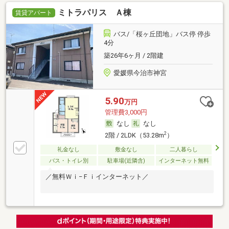
ミトラパリス Ａ棟
賃貸アパート
バス/「桜ヶ丘団地」バス停 停歩
4分
築26年6ヶ月 / 2階建
愛媛県今治市神宮
5.90
万円
管理費3,000円
なし
なし
2
2階 / 2LDK（53.28m
）
礼金なし
敷金なし
二人暮らし
バス・トイレ別
駐車場(近隣含)
インターネット無料
／無料Ｗｉ−Ｆｉインターネット／