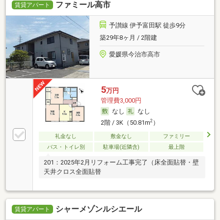
ファミール高市
賃貸アパート
予讃線 伊予富田駅 徒歩9分
築29年8ヶ月 / 2階建
愛媛県今治市高市
5
万円
管理費3,000円
なし
なし
2
2階 / 3K（50.81m
）
礼金なし
敷金なし
ファミリー
バス・トイレ別
駐車場(近隣含)
最上階
201：2025年2月リフォーム工事完了（床全面貼替・壁
天井クロス全面貼替
シャーメゾンルシエール
賃貸アパート