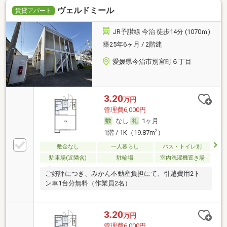
ヴェルドミール
賃貸アパート
JR予讃線 今治 徒歩14分 (1070ｍ)
築25年6ヶ月 / 2階建
愛媛県今治市別宮町６丁目
3.20
万円
管理費6,000円
なし
1ヶ月
2
1階 / 1K（19.87m
）
敷金なし
一人暮らし
バス・トイレ別
駐車場(近隣含)
駐輪場
室内洗濯機置き場
ご好評につき、みかん不動産負担にて、引越費用2ト
ン車1台分無料（作業員2名）
3.20
万円
管理費6,000円