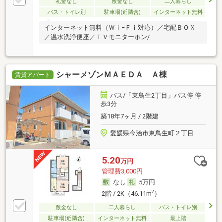
礼金なし
敷金なし
二人暮らし
バス・トイレ別
駐車場(近隣含)
インターネット無料
インターネット無料（Ｗｉ−Ｆｉ対応）／宅配ＢＯＸ
／温水洗浄便座／ＴＶモニターホン/
シャーメゾンＭＡＥＤＡ Ａ棟
賃貸アパート
バス/「東鳥生2丁目」バス停 停
歩3分
築18年7ヶ月 / 2階建
愛媛県今治市東鳥生町２丁目
5.20
万円
管理費3,000円
なし
5万円
2
2階 / 2K（46.11m
）
敷金なし
二人暮らし
バス・トイレ別
駐車場(近隣含)
インターネット無料
最上階