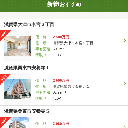
新着!おすすめ
滋賀県大津市本宮２丁目
価 格
2,580万円
住 所
滋賀県大津市本宮２丁目
専有面積
69.3m²
間取り
3LDK
滋賀県栗東市安養寺１
価 格
2,600万円
住 所
滋賀県栗東市安養寺１
専有面積
92.83m²
間取り
4LDK
滋賀県栗東市安養寺５
価 格
2,080万円