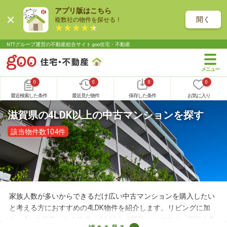
アプリ版はこちら
開く
複数社の物件を探せる！
NTTグループ運営の不動産総合サイト goo住宅・不動産
0
0
0
0
最近検索した条件
最近見た物件
保存した条件
お気に入り
滋賀県の4LDK以上の中古マンションを探す
該当物件数104件
家族人数が多いからできるだけ広い中古マンションを購入したい
と考える方におすすめの4LDK物件を紹介します。リビングに加
え、4つの個室がある物件は4人以上の家族におすすめ。家族人数