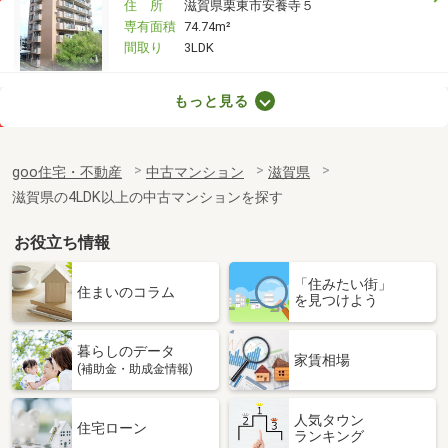
住 所
滋賀県栗東市安養寺５
専有面積
74.74m²
間取り
3LDK
滋賀県大津市中庄１丁目
もっと見る
価 格
3,990万円
住 所
滋賀県大津市中庄１丁目
goo住宅・不動産
中古マンション
滋賀県
専有面積
75m²
滋賀県の4LDK以上の中古マンションを探す
間取り
3LDK
お役立ち情報
滋賀県大津市湖城が丘
「住みたい街」
価 格
998万円
住まいのコラム
を見つけよう
住 所
滋賀県大津市湖城が丘
専有面積
66.15m²
暮らしのデータ
間取り
3LDK
家賃相場
(補助金・助成金情報)
滋賀県守山市浮気町
人気タウン
住宅ローン
ランキング
価 格
2,780万円