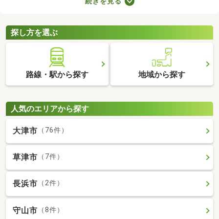
続きを見る
が多くても、お部屋の数が多ければ生活空間をしっかり分けられ
ますよ。設備が整っていればさらに生活の充実度が上がるため、
間取りや設備、購入費用などをチェックしてみてくださいね。
探し方を選ぶ
路線・駅から探す
地域から探す
人気のエリアから探す
大津市
（76件）
草津市
（7件）
長浜市
（2件）
守山市
（8件）