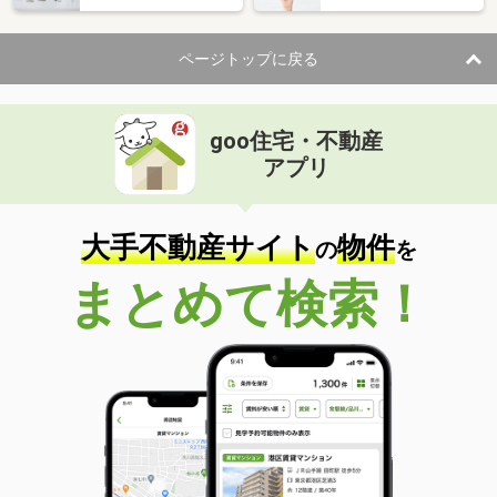
住 所
滋賀県守山市浮気町
専有面積
84.25m²
ページトップに戻る
間取り
3LDK
滋賀県栗東市綣３丁目
goo住宅・不動産
価 格
2,080万円
アプリ
住 所
滋賀県栗東市綣３丁目
専有面積
67.86m²
間取り
3LDK
大手不動産サイト
物件
の
を
滋賀県守山市今浜町
まとめて検索！
価 格
2,680万円
住 所
滋賀県守山市今浜町
専有面積
81.5m²
間取り
2LDK