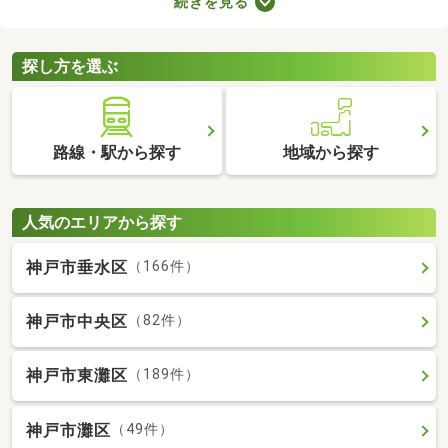
続きを見る
が多くても、お部屋の数が多ければ生活空間をしっかり分けられ
ますよ。設備が整っていればさらに生活の充実度が上がるため、
間取りや設備、購入費用などをチェックしてみてくださいね。
探し方を選ぶ
路線・駅から探す
地域から探す
人気のエリアから探す
神戸市垂水区
（166件）
神戸市中央区
（82件）
神戸市東灘区
（189件）
神戸市灘区
（49件）