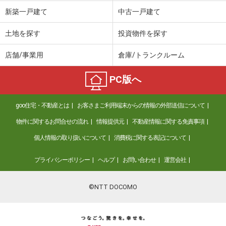
価 格
9,980万円
新築一戸建て
中古一戸建て
住 所
兵庫県宝塚市栄町１
専有面積
147.07m²
土地を探す
投資物件を探す
間取り
3LDK
店舗/事業用
倉庫/トランクルーム
兵庫県神戸市灘区篠原南町４
PC版へ
価 格
1,980万円
住 所
兵庫県神戸市灘区篠原南町４
goo住宅・不動産とは
お客さまご利用端末からの情報の外部送信について
専有面積
54.78m²
間取り
3DK
物件に関するお問合せの流れ
情報提供元
不動産情報に関する免責事項
個人情報の取り扱いについて
消費税に関する表記について
兵庫県尼崎市潮江１丁目
プライバシーポリシー
ヘルプ
お問い合わせ
運営会社
価 格
7,680万円
住 所
兵庫県尼崎市潮江１丁目
専有面積
67.19m²
©NTT DOCOMO
間取り
3LDK
兵庫県神戸市灘区城の下通２