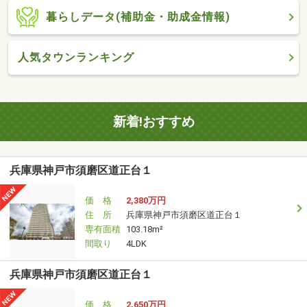
暮らしデータ(補助金・助成金情報)
人気タウンランキング
新着!おすすめ
兵庫県神戸市須磨区道正台１
価 格
2,380万円
住 所
兵庫県神戸市須磨区道正台１
専有面積
103.18m²
間取り
4LDK
兵庫県神戸市須磨区道正台１
価 格
2,650万円