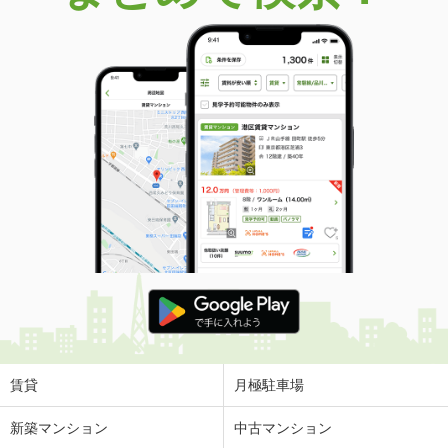
価 格
1,390万円
住 所
兵庫県神戸市須磨区横尾７
専有面積
72m²
間取り
3LDK
兵庫県神戸市須磨区多井畑字池ノ奥上
価 格
560万円
住 所
兵庫県神戸市須磨区多井畑字池ノ奥上
専有面積
61.99m²
間取り
2LDK
兵庫県神戸市垂水区高丸４丁目
価 格
1,980万円
住 所
兵庫県神戸市垂水区高丸４丁目
専有面積
113.14m²
間取り
3LDK
賃貸
月極駐車場
兵庫県宝塚市栄町１
新築マンション
中古マンション