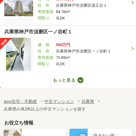
住 所
兵庫県神戸市須磨区道正台１
専有面積
84.76m²
間取り
3LDK
兵庫県神戸市須磨区一ノ谷町１
価 格
500万円
住 所
兵庫県神戸市須磨区一ノ谷町１
専有面積
73.85m²
間取り
3LDK
兵庫県神戸市須磨区横尾１
もっと見る
価 格
4,680万円
住 所
兵庫県神戸市須磨区横尾１
goo住宅・不動産
中古マンション
兵庫県
専有面積
85.15m²
兵庫県の4LDK以上の中古マンションを探す
間取り
3LDK
お役立ち情報
兵庫県神戸市須磨区横尾５
「住みたい街」