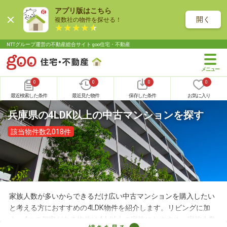
アプリ版はこちら
開く
複数社の物件を探せる！
NTTグループ運営の不動産総合サイト goo住宅・不動産
0
0
0
0
最近検索した条件
最近見た物件
保存した条件
お気に入り
兵庫県の4LDK以上の中古マンションを探す
該当物件数2,018件
家族人数が多いからできるだけ広い中古マンションを購入したい
と考える方におすすめの4LDK物件を紹介します。リビングに加
え、4つの個室がある物件は4人以上の家族におすすめ。家族人数