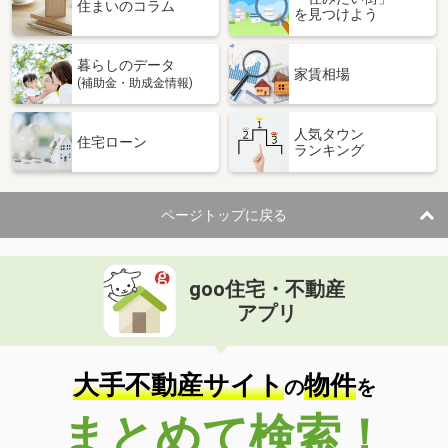
価 格
880万円
住まいのコラム
を見つけよう
住 所
兵庫県神戸市須磨区横尾５
専有面積
71.5m²
暮らしのデータ
間取り
3LDK
家賃相場
(補助金・助成金情報)
兵庫県神戸市須磨区須磨浦通２
人気タウン
住宅ローン
ランキング
価 格
1,480万円
住 所
兵庫県神戸市須磨区須磨浦通２
専有面積
78.43m²
ページトップに戻る
間取り
3LDK
兵庫県神戸市須磨区須磨浦通２
goo住宅・不動産
価 格
2,650万円
アプリ
住 所
兵庫県神戸市須磨区須磨浦通２
専有面積
78.43m²
間取り
2LDK
大手不動産サイト
物件
の
を
兵庫県神戸市須磨区横尾７
まとめて検索！