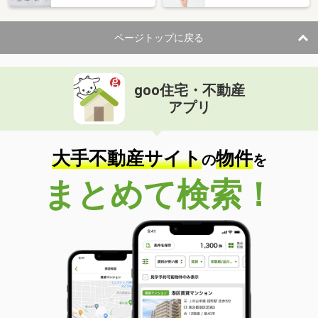
住 所
新潟県長岡市石動南町
専有面積
40.43m²
ページトップに戻る
間取り
1SDK
goo住宅・不動産
アプリ
大手不動産サイト
物件
の
を
まとめて検索！