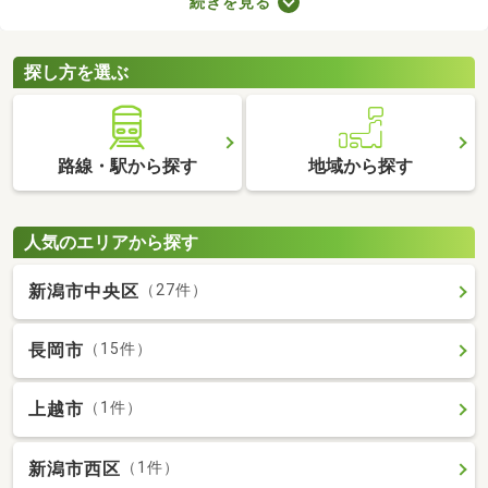
続きを見る
が多くても、お部屋の数が多ければ生活空間をしっかり分けられ
ますよ。設備が整っていればさらに生活の充実度が上がるため、
間取りや設備、購入費用などをチェックしてみてくださいね。
探し方を選ぶ
路線・駅から探す
地域から探す
人気のエリアから探す
新潟市中央区
（27件）
長岡市
（15件）
上越市
（1件）
新潟市西区
（1件）