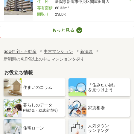
住 所
新潟県新潟市中央区関屋田町３
専有面積
68.33m²
間取り
2SLDK
新潟県新潟市中央区天神１
もっと見る
価 格
3,970万円
住 所
新潟県新潟市中央区天神１
goo住宅・不動産
中古マンション
新潟県
専有面積
79.65m²
新潟県の4LDK以上の中古マンションを探す
間取り
3LDK
お役立ち情報
新潟県長岡市長町１
「住みたい街」
価 格
2,899万円
住まいのコラム
を見つけよう
住 所
新潟県長岡市長町１
専有面積
88.33m²
暮らしのデータ
間取り
4LDK
家賃相場
(補助金・助成金情報)
新潟県長岡市石動南町
人気タウン
住宅ローン
ランキング
価 格
498万円