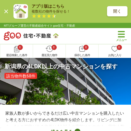
アプリ版はこちら
開く
複数社の物件を探せる！
NTTグループ運営の不動産総合サイト goo住宅・不動産
0
0
0
0
最近検索した条件
最近見た物件
保存した条件
お気に入り
新潟県の4LDK以上の中古マンションを探す
該当物件数68件
家族人数が多いからできるだけ広い中古マンションを購入したい
と考える方におすすめの4LDK物件を紹介します。リビングに加
え、4つの個室がある物件は4人以上の家族におすすめ。家族人数