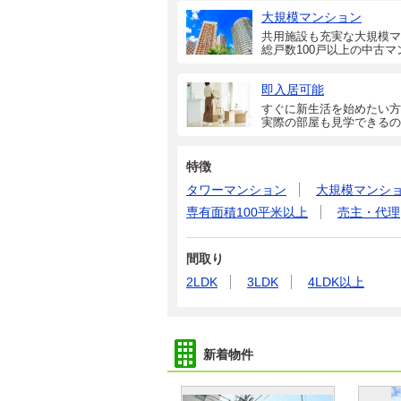
大規模マンション
共用施設も充実な大規模マ
総戸数100戸以上の中古マ
即入居可能
すぐに新生活を始めたい方
実際の部屋も見学できるの
特徴
タワーマンション
大規模マンシ
専有面積100平米以上
売主・代理
間取り
2LDK
3LDK
4LDK以上
新着物件