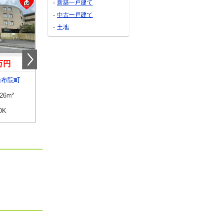
新築一戸建て
中古一戸建て
土地
0万円
1,380万円
1,898万円
大分県由布市湯布院町川南
大分県大分市大字皆春
大分県大分市明野西２
.26m²
専有面積
81m²
専有面積
70.2m²
DK
間取り
3LDK
間取り
3LDK