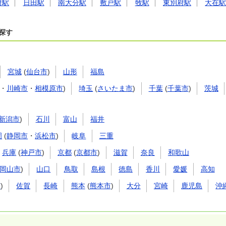
府駅
日田駅
南大分駅
敷戸駅
牧駅
東別府駅
大在
探す
宮城
(
仙台市
)
山形
福島
・
川崎市
・
相模原市
)
埼玉
(
さいたま市
)
千葉
(
千葉市
)
茨城
新潟市
)
石川
富山
福井
岡
(
静岡市
・
浜松市
)
岐阜
三重
兵庫
(
神戸市
)
京都
(
京都市
)
滋賀
奈良
和歌山
岡山市
)
山口
鳥取
島根
徳島
香川
愛媛
高知
市
)
佐賀
長崎
熊本
(
熊本市
)
大分
宮崎
鹿児島
沖