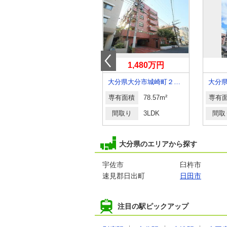
580万円
1,480万円
大分県大分市花高松２
大分県大分市城崎町２丁目
大分
専有面積
72.52m²
専有面積
78.57m²
専有
間取り
3LDK
間取り
3LDK
間取
大分県のエリアから探す
宇佐市
臼杵市
速見郡日出町
日田市
注目の駅ピックアップ