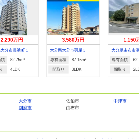
2,290万円
3,580万円
1,15
県大分市長浜町１
大分県大分市羽屋３
面積
82.75m²
専有面積
87.15m²
専有面積
62
り
4LDK
間取り
3LDK
間取り
2L
大分市
佐伯市
中津市
別府市
由布市