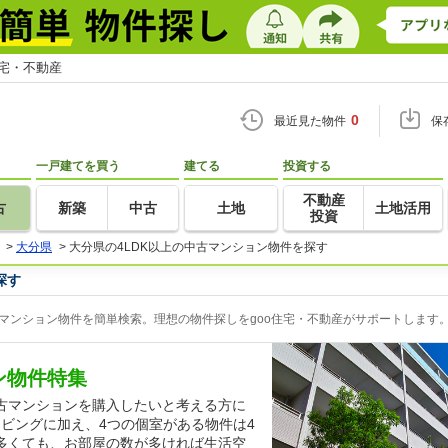
住宅・不動産
0
最近見た物件
保
一戸建てを買う
建てる
投資する
不動産
古
新築
中古
土地
土地活用
投資
>
大分県
>
大分県の4LDK以上の中古マンション物件を探す
探す
古マンション物件を簡単検索。理想の物件探しをgoo住宅・不動産がサポートします
ン物件特集
古マンションを購入したいと考える方に
リビングに加え、4つの個室がある物件は4
多くても、お部屋の数が多ければ生活空