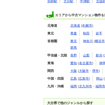
別府駅
大分駅
中津駅
古国
エリアから中古マンション物件を
北海道
北海道
(
札幌市
)
東北
青森
秋田
岩手
首都圏
東京
神奈川
(
横浜市
群馬
甲信越・北陸
長野
山梨
新潟
(
東海
愛知
(
名古屋市
)
静
関西
大阪
(
大阪市
・
堺市
)
中国・四国
広島
(
広島市
)
岡山
(
九州・沖縄
福岡
(
北九州市
・
福岡
大分県で他のジャンルから探す