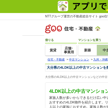
NTTグループ運営の不動産総合サイト goo
借りる
マンションを買う
店舗･
賃貸
新築
中
事業用
住宅・不動産
>
中古マンション
>
九州・沖縄
大分県の4LDK以上の中古マンションを
大分県の4LDK以上の中古マンションなどの中
4LDK以上の中古マンショ
家族人数が多いからできるだけ広い中
おすすめの4LDK物件を紹介します。
人以上の家族におすすめ。家族人数が