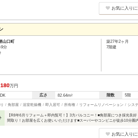
お気に入りに
ン
栖山口町
築27年2ヶ月
歩9分
7階建
分
,180
万円
広さ
階数
5階
LDK
82.64m
2
り
角部屋
浴室乾燥機
即入居可
所有権
リフォームリノベーション
シス
【R8年6月リフォーム＋即内覧可！】3方バルコニー！■角部屋につき採光良
ト
間取り！お部屋を広くお使いいただけます■スーパーやコンビニが徒歩10分圏
お気に入りに