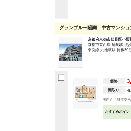
グランブルー醍醐 中古マンショ
京都府京都市伏見区小栗
京都市東西線 醍醐駅 徒
奈良線 六地蔵駅 徒歩30
3
価格
間取り
4
南向き
駐車場あ
おすすめポイン