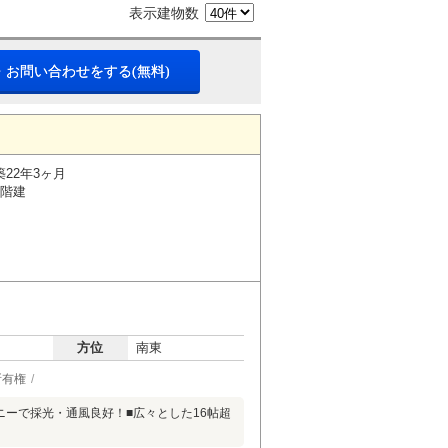
表示建物数
・お問い合わせをする(無料)
築22年3ヶ月
7階建
方位
南東
所有権
コニーで採光・通風良好！■広々とした16帖超