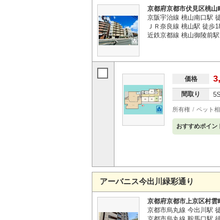
京都府京都市伏見区桃山
京阪宇治線 桃山南口駅 
ＪＲ奈良線 桃山駅 徒歩1
近鉄京都線 桃山御陵前駅 
3
価格
間取り
5
所有権
ペット相
おすすめポイン
アーバニス今出川緑彩通り
京都府京都市上京区村雲
京都市烏丸線 今出川駅 徒
京都市烏丸線 鞍馬口駅 徒