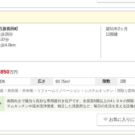
石原長田町
築51年2ヶ月
歩26分
11階建
37分
4.0km
,850
万円
広さ
階数
1階
LDK
93.75m
2
庭
角部屋
所有権
リフォームリノベーション
システムキッチン
間取り図
南西向きで陽当り良好な専用庭付き住戸です。全居室6畳以上の4ＬＤＫの間
ト
テムキッチンや温水洗浄便座、独立した洗面所など、毎日の生活を支える設備
お気に入りに