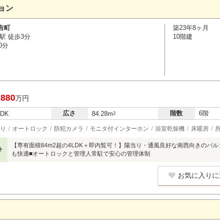
ョン
吉町
築23年8ヶ月
駅 徒歩3分
10階建
0分
,880
万円
広さ
階数
6階
LDK
84.28m
2
り
オートロック
防犯カメラ
モニタ付インターホン
浴室乾燥機
床暖房
【専有面積84m2超の4LDK＋即内覧可！】陽当り・通風良好な南西向きのバ
ト
も快適■オートロックと管理人常駐で安心の管理体制
お気に入りに