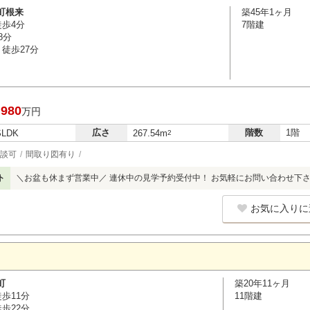
町根来
築45年1ヶ月
徒歩4分
7階建
8分
徒歩27分
,980
万円
広さ
階数
1階
SLDK
267.54m
2
談可
間取り図有り
ト
＼お盆も休まず営業中／ 連休中の見学予約受付中！ お気軽にお問い合わせ下
お気に入りに
町
築20年11ヶ月
歩11分
11階建
歩22分