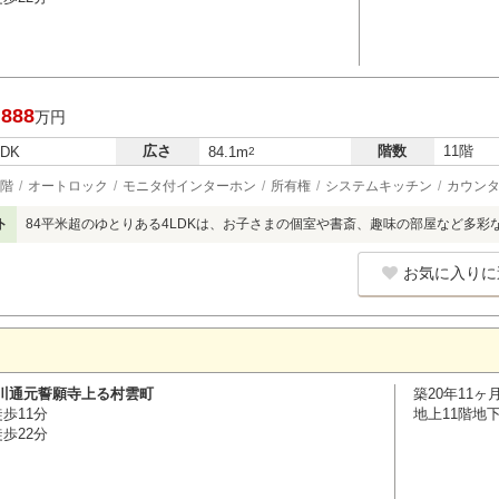
,888
万円
広さ
階数
11階
LDK
84.1m
2
階
オートロック
モニタ付インターホン
所有権
システムキッチン
カウン
ト
84平米超のゆとりある4LDKは、お子さまの個室や書斎、趣味の部屋など多彩
お気に入りに
川通元誓願寺上る村雲町
築20年11ヶ
歩11分
地上11階地
歩22分