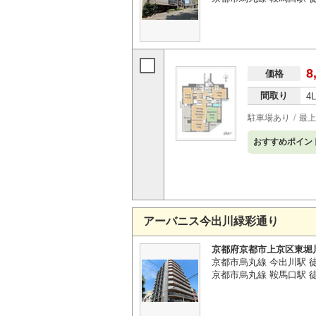
8
価格
間取り
4
駐車場あり
最上
おすすめポイン
アーバニス今出川緑彩通り
京都府京都市上京区東堀
京都市烏丸線 今出川駅 徒
京都市烏丸線 鞍馬口駅 徒