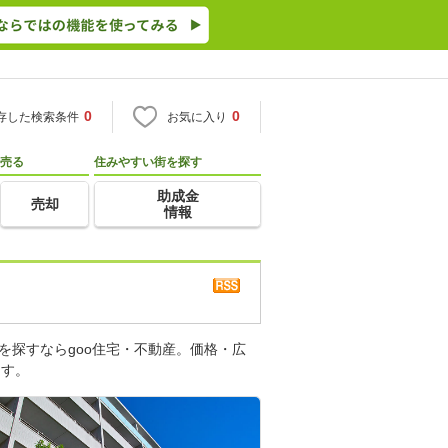
0
0
存した検索条件
お気に入り
売る
住みやすい街を探す
助成金
売却
情報
を探すならgoo住宅・不動産。価格・広
ます。