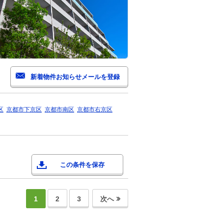
区
京都市下京区
京都市南区
京都市右京区
この条件を保存
1
2
3
次へ