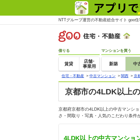
NTTグループ運営の不動産総合サイト goo
借りる
マンションを買う
店舗･
賃貸
新築
中
事業用
住宅・不動産
>
中古マンション
>
関西
>
京
京都市の4LDK以上
京都府京都市の4LDK以上の中古マンシ
さ・間取り・写真・人気のこだわり条件か
4LDK以上の中古マンショ