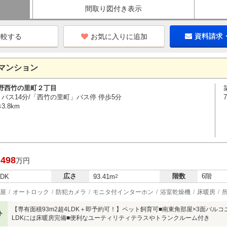
間取り図付き表示
お気に入りに追加
資料請求
マンション
野西竹の里町２丁目
 バス14分/「西竹の里町」バス停 停歩5分
.8km
,498
万円
広さ
階数
6階
LDK
93.41m
2
屋
オートロック
防犯カメラ
モニタ付インターホン
浴室乾燥機
床暖房
【専有面積93m2超4LDK＋即予約可！】ペット飼育可■南東角部屋×3面バル
ト
LDKには床暖房完備■便利なユーティリティテラスやトランクルーム付き