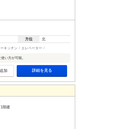
方位
北
ターキッチン
エレベーター
な使い方が可能。
詳細を見る
追加
月
下1階建