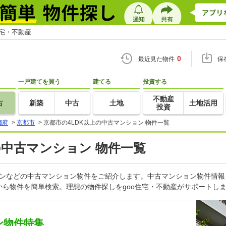
住宅・不動産
0
最近見た物件
保
一戸建てを買う
建てる
投資する
不動産
古
新築
中古
土地
土地活用
投資
都府
>
京都市
>
京都市の4LDK以上の中古マンション 物件一覧
の中古マンション 物件一覧
ョンなどの中古マンション物件をご紹介します。中古マンション物件情報
ら物件を簡単検索。理想の物件探しをgoo住宅・不動産がサポートし
ン物件特集