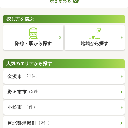
続きを見る
が多くても、お部屋の数が多ければ生活空間をしっかり分けられ
ますよ。設備が整っていればさらに生活の充実度が上がるため、
間取りや設備、購入費用などをチェックしてみてくださいね。
探し方を選ぶ
路線・駅から探す
地域から探す
人気のエリアから探す
金沢市
（21件）
野々市市
（3件）
小松市
（2件）
河北郡津幡町
（2件）