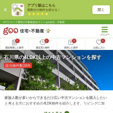
アプリ版はこちら
開く
複数社の物件を探せる！
NTTグループ運営の不動産総合サイト goo住宅・不動産
0
0
0
0
最近検索した条件
最近見た物件
保存した条件
お気に入り
石川県の4LDK以上の中古マンションを探す
該当物件数28件
家族人数が多いからできるだけ広い中古マンションを購入したい
と考える方におすすめの4LDK物件を紹介します。リビングに加
え、4つの個室がある物件は4人以上の家族におすすめ。家族人数