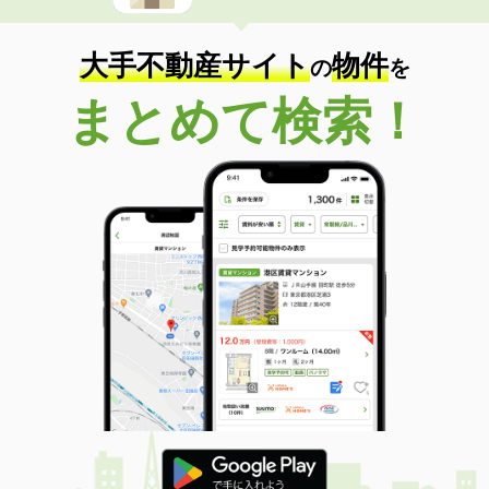
大手不動産サイト
物件
の
を
まとめて検索！