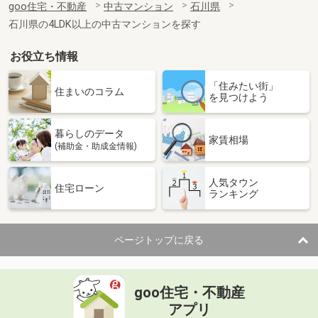
goo住宅・不動産
中古マンション
石川県
専有面積
44m²
石川県の4LDK以上の中古マンションを探す
間取り
2DK
お役立ち情報
石川県金沢市富樫２
「住みたい街」
価 格
600万円
住まいのコラム
を見つけよう
住 所
石川県金沢市富樫２
専有面積
56.06m²
暮らしのデータ
間取り
2LDK
家賃相場
(補助金・助成金情報)
人気タウン
住宅ローン
ランキング
ページトップに戻る
goo住宅・不動産
アプリ