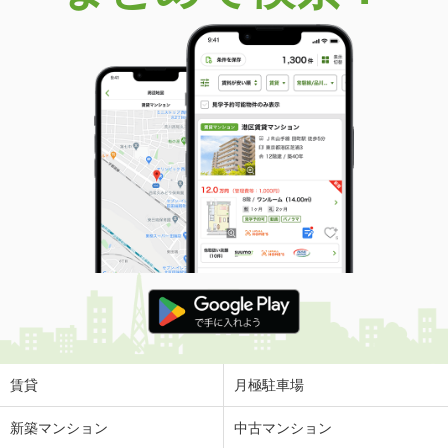
価 格
4,898万円
住 所
福岡県福岡市中央区六本松３
専有面積
75.03m²
間取り
3LDK
福岡県福岡市中央区六本松３
価 格
4,898万円
住 所
福岡県福岡市中央区六本松３
専有面積
75.03m²
間取り
3LDK
福岡県福岡市中央区六本松３
価 格
4,898万円
住 所
福岡県福岡市中央区六本松３
専有面積
75.03m²
間取り
3LDK
賃貸
月極駐車場
福岡県福岡市中央区六本松３
新築マンション
中古マンション