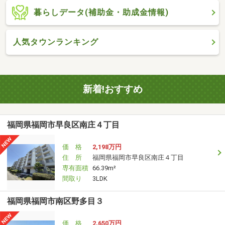
暮らしデータ(補助金・助成金情報)
人気タウンランキング
新着!おすすめ
福岡県福岡市早良区南庄４丁目
価 格
2,198万円
住 所
福岡県福岡市早良区南庄４丁目
専有面積
66.39m²
間取り
3LDK
福岡県福岡市南区野多目３
価 格
2,650万円