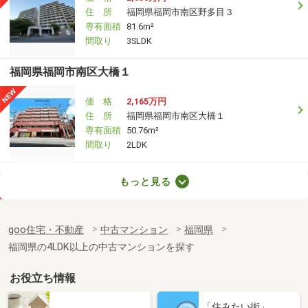
住 所
福岡県福岡市南区野多目３
専有面積
81.6m²
間取り
3SLDK
福岡県福岡市南区大橋１
価 格
2,165万円
住 所
福岡県福岡市南区大橋１
専有面積
50.76m²
間取り
2LDK
福岡県福岡市南区大橋１
もっと見る
価 格
2,160万円
住 所
福岡県福岡市南区大橋１
goo住宅・不動産
中古マンション
福岡県
専有面積
50.76m²
福岡県の4LDK以上の中古マンションを探す
間取り
2LDK
お役立ち情報
福岡県福岡市南区寺塚１
「住みたい街」