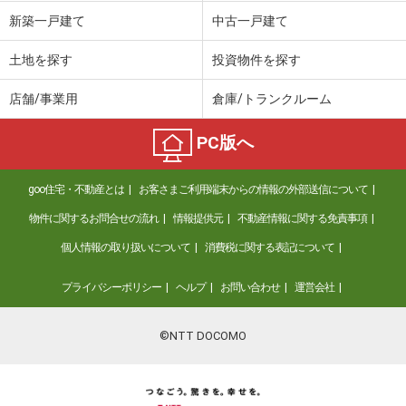
価 格
4,898万円
新築一戸建て
中古一戸建て
住 所
福岡県福岡市中央区六本松３
専有面積
75.03m²
土地を探す
投資物件を探す
間取り
3LDK
店舗/事業用
倉庫/トランクルーム
福岡県福岡市中央区小笹３
PC版へ
価 格
1,779万円
住 所
福岡県福岡市中央区小笹３
goo住宅・不動産とは
お客さまご利用端末からの情報の外部送信について
専有面積
56.22m²
間取り
2LDK
物件に関するお問合せの流れ
情報提供元
不動産情報に関する免責事項
個人情報の取り扱いについて
消費税に関する表記について
福岡県福岡市中央区大手門２
プライバシーポリシー
ヘルプ
お問い合わせ
運営会社
価 格
2,665万円
住 所
福岡県福岡市中央区大手門２
専有面積
66m²
©NTT DOCOMO
間取り
1LDK
福岡県福岡市中央区大手門２