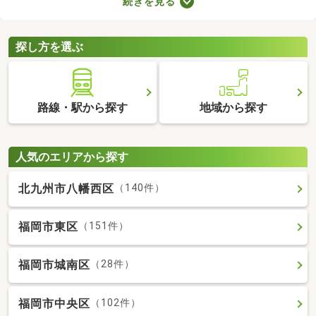
続きを見る
が多くても、お部屋の数が多ければ生活空間をしっかり分けられ
ますよ。設備が整っていればさらに生活の充実度が上がるため、
間取りや設備、購入費用などをチェックしてみてくださいね。
探し方を選ぶ
路線・駅から探す
地域から探す
人気のエリアから探す
北九州市八幡西区
（140件）
福岡市東区
（151件）
福岡市城南区
（28件）
福岡市中央区
（102件）