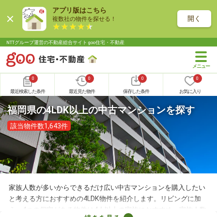
アプリ版はこちら
開く
複数社の物件を探せる！
NTTグループ運営の不動産総合サイト goo住宅・不動産
0
0
0
0
最近検索した条件
最近見た物件
保存した条件
お気に入り
福岡県の4LDK以上の中古マンションを探す
該当物件数1,643件
家族人数が多いからできるだけ広い中古マンションを購入したい
と考える方におすすめの4LDK物件を紹介します。リビングに加
え、4つの個室がある物件は4人以上の家族におすすめ。家族人数