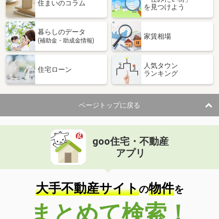
価 格
3,349万円
住まいのコラム
を見つけよう
住 所
福岡県福岡市南区寺塚１
専有面積
78.88m²
暮らしのデータ
間取り
3LDK
家賃相場
(補助金・助成金情報)
福岡県福岡市南区横手４
人気タウン
住宅ローン
ランキング
価 格
2,480万円
住 所
福岡県福岡市南区横手４
専有面積
85.2m²
ページトップに戻る
間取り
3LDK
福岡県福岡市早良区百道浜４丁目
goo住宅・不動産
価 格
4,990万円
アプリ
住 所
福岡県福岡市早良区百道浜４丁目
専有面積
78.2m²
間取り
2LDK
大手不動産サイト
物件
の
を
福岡県福岡市中央区六本松３
まとめて検索！