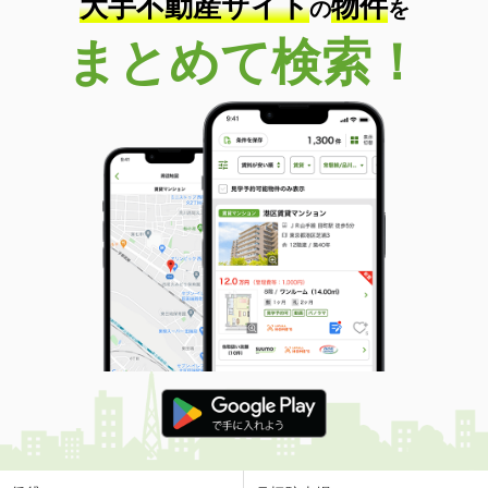
大手不動産サイト
物件
の
を
まとめて検索！