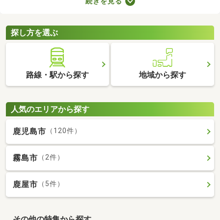
続きを見る
が多くても、お部屋の数が多ければ生活空間をしっかり分けられ
ますよ。設備が整っていればさらに生活の充実度が上がるため、
間取りや設備、購入費用などをチェックしてみてくださいね。
探し方を選ぶ
路線・駅から探す
地域から探す
人気のエリアから探す
鹿児島市
（120件）
霧島市
（2件）
鹿屋市
（5件）
その他の特集から探す