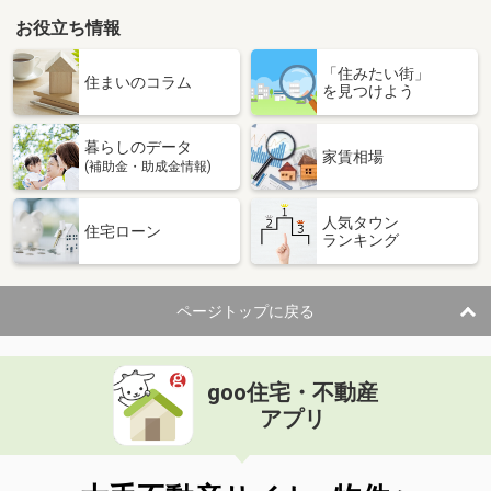
お役立ち情報
鹿児島県鹿児島市城西２丁目
「住みたい街」
価 格
1,790万円
住まいのコラム
を見つけよう
住 所
鹿児島県鹿児島市城西２丁目
専有面積
62.7m²
暮らしのデータ
間取り
2LDK
家賃相場
(補助金・助成金情報)
鹿児島県鹿児島市城西２
人気タウン
住宅ローン
ランキング
価 格
1,790万円
住 所
鹿児島県鹿児島市城西２
専有面積
62.7m²
ページトップに戻る
間取り
2LDK
鹿児島県鹿児島市下荒田２丁目
goo住宅・不動産
価 格
3,560万円
アプリ
住 所
鹿児島県鹿児島市下荒田２丁目
専有面積
75.73m²
間取り
3LDK