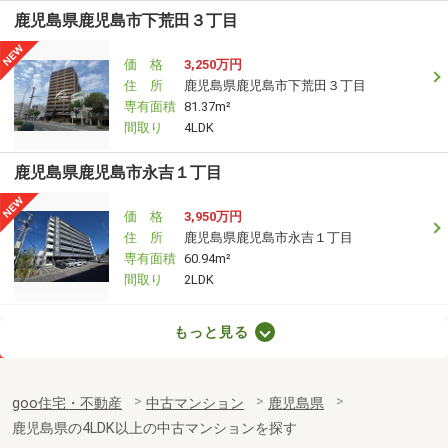
鹿児島県鹿児島市下荒田３丁目
価 格
3,250万円
住 所
鹿児島県鹿児島市下荒田３丁目
専有面積
81.37m²
間取り
4LDK
鹿児島県鹿児島市永吉１丁目
価 格
3,950万円
住 所
鹿児島県鹿児島市永吉１丁目
専有面積
60.94m²
間取り
2LDK
鹿児島県鹿児島市谷山中央２丁目
もっと見る
価 格
2,300万円
住 所
鹿児島県鹿児島市谷山中央２丁目
goo住宅・不動産
中古マンション
鹿児島県
専有面積
75.28m²
鹿児島県の4LDK以上の中古マンションを探す
間取り
3LDK