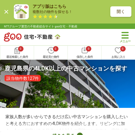
アプリ版はこちら
開く
複数社の物件を探せる！
NTTグループ運営の不動産総合サイト goo住宅・不動産
0
0
0
0
最近検索した条件
最近見た物件
保存した条件
お気に入り
鹿児島県の4LDK以上の中古マンションを探す
該当物件数127件
家族人数が多いからできるだけ広い中古マンションを購入したい
と考える方におすすめの4LDK物件を紹介します。リビングに加
え、4つの個室がある物件は4人以上の家族におすすめ。家族人数