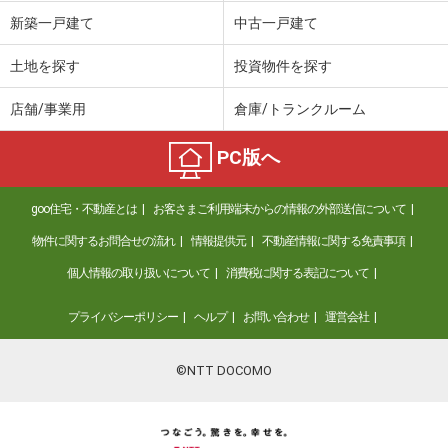
価 格
2,990万円
新築一戸建て
中古一戸建て
住 所
愛知県名古屋市北区志賀本通１
専有面積
69.8m²
土地を探す
投資物件を探す
間取り
3LDK
店舗/事業用
倉庫/トランクルーム
愛知県名古屋市千種区新池町２
PC版へ
価 格
7,980万円
住 所
愛知県名古屋市千種区新池町２
goo住宅・不動産とは
お客さまご利用端末からの情報の外部送信について
専有面積
101.1m²
間取り
3LDK
物件に関するお問合せの流れ
情報提供元
不動産情報に関する免責事項
個人情報の取り扱いについて
消費税に関する表記について
愛知県名古屋市中区上前津１丁目
プライバシーポリシー
ヘルプ
お問い合わせ
運営会社
価 格
5,399万円
住 所
愛知県名古屋市中区上前津１丁目
専有面積
80.52m²
©NTT DOCOMO
間取り
3LDK
愛知県名古屋市中区千代田５丁目