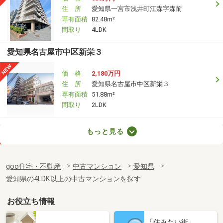
住 所
愛知県一宮市浅井町江森字森前
専有面積
82.48m²
間取り
4LDK
愛知県名古屋市中区新栄３
価 格
2,180万円
住 所
愛知県名古屋市中区新栄３
専有面積
51.88m²
間取り
2LDK
愛知県一宮市枠杁町３
もっと見る
価 格
1,699万円
住 所
愛知県一宮市枠杁町３
goo住宅・不動産
中古マンション
愛知県
専有面積
71.66m²
愛知県の4LDK以上の中古マンションを探す
間取り
3LDK
お役立ち情報
愛知県名古屋市東区代官町
「住みたい街」