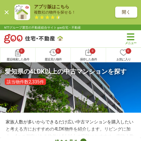
アプリ版はこちら
開く
複数社の物件を探せる！
NTTグループ運営の不動産総合サイト goo住宅・不動産
0
0
0
0
最近検索した条件
最近見た物件
保存した条件
お気に入り
愛知県の4LDK以上の中古マンションを探す
該当物件数2,335件
家族人数が多いからできるだけ広い中古マンションを購入したい
と考える方におすすめの4LDK物件を紹介します。リビングに加
え、4つの個室がある物件は4人以上の家族におすすめ。家族人数