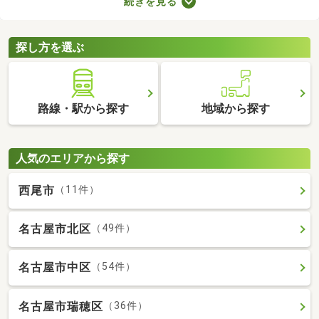
続きを見る
が多くても、お部屋の数が多ければ生活空間をしっかり分けられ
ますよ。設備が整っていればさらに生活の充実度が上がるため、
間取りや設備、購入費用などをチェックしてみてくださいね。
探し方を選ぶ
路線・駅から探す
地域から探す
人気のエリアから探す
西尾市
（11件）
名古屋市北区
（49件）
名古屋市中区
（54件）
名古屋市瑞穂区
（36件）