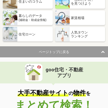
価 格
8,999万円
住まいのコラム
を見つけよう
住 所
愛知県名古屋市東区代官町
専有面積
103.96m²
暮らしのデータ
間取り
4SLDK
家賃相場
(補助金・助成金情報)
愛知県名古屋市東区代官町
人気タウン
住宅ローン
ランキング
価 格
6,680万円
住 所
愛知県名古屋市東区代官町
専有面積
91.48m²
ページトップに戻る
間取り
3SLDK
愛知県瀬戸市川端町２丁目
goo住宅・不動産
価 格
1,480万円
アプリ
住 所
愛知県瀬戸市川端町２丁目
専有面積
74.73m²
間取り
3LDK
大手不動産サイト
物件
の
を
愛知県名古屋市東区東桜２丁目
まとめて検索！