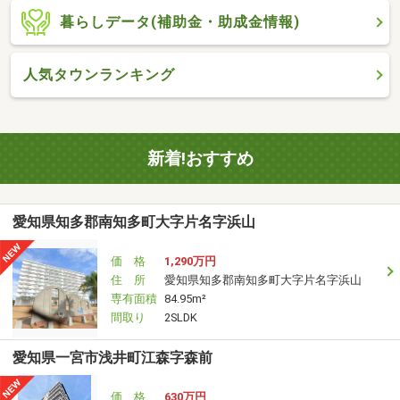
暮らしデータ(補助金・助成金情報)
人気タウンランキング
新着!おすすめ
愛知県知多郡南知多町大字片名字浜山
価 格
1,290万円
住 所
愛知県知多郡南知多町大字片名字浜山
専有面積
84.95m²
間取り
2SLDK
愛知県一宮市浅井町江森字森前
価 格
630万円