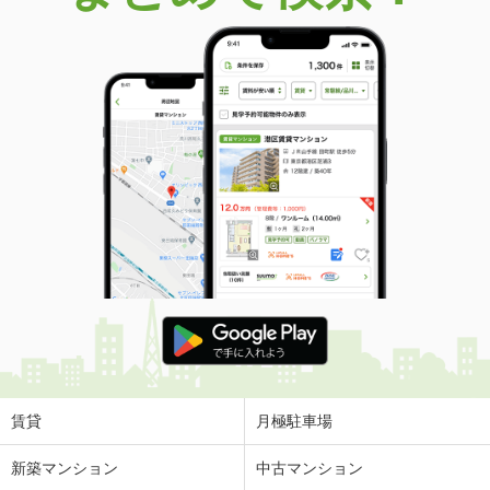
価 格
3,150万円
住 所
愛知県名古屋市東区東桜２丁目
専有面積
70.16m²
間取り
3LDK
愛知県名古屋市中区栄３
価 格
2,380万円
住 所
愛知県名古屋市中区栄３
専有面積
34.94m²
間取り
1LDK
愛知県名古屋市中区錦１
価 格
4,900万円
住 所
愛知県名古屋市中区錦１
専有面積
60m²
間取り
1LDK
賃貸
月極駐車場
愛知県名古屋市北区志賀本通１
新築マンション
中古マンション