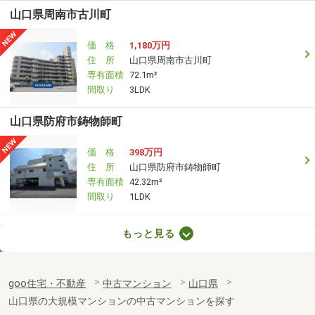
山口県周南市古川町
価 格
1,180万円
住 所
山口県周南市古川町
専有面積
72.1m²
間取り
3LDK
山口県防府市鋳物師町
価 格
398万円
住 所
山口県防府市鋳物師町
専有面積
42.32m²
間取り
1LDK
山口県山陽小野田市高栄１
もっと見る
価 格
2,700万円
住 所
山口県山陽小野田市高栄１
goo住宅・不動産
中古マンション
山口県
専有面積
72.19m²
山口県の大規模マンションの中古マンションを探す
間取り
3LDK