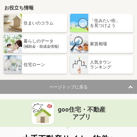
お役立ち情報
「住みたい街」
住まいのコラム
を見つけよう
暮らしのデータ
家賃相場
(補助金・助成金情報)
人気タウン
住宅ローン
ランキング
ページトップに戻る
goo住宅・不動産
アプリ