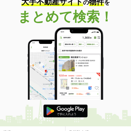
大手不動産サイト
物件
の
を
まとめて検索！