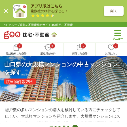
アプリ版はこちら
開く
複数社の物件を探せる！
NTTグループ運営の不動産総合サイト goo住宅・不動産
0
0
0
0
最近検索した条件
最近見た物件
保存した条件
お気に入り
山口県の大規模マンションの中古マンション
を探す
該当物件数29件
総戸数の多いマンションの購入を検討している方にチェックして
ほしい、大規模マンションを紹介します。大規模マンションはス
ケールが大きい・好立地な物件が多い・共用施設が充実している