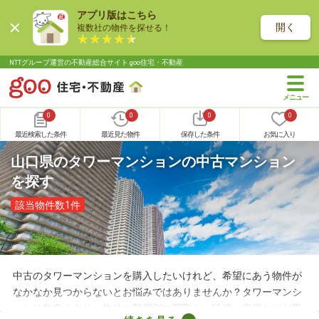
アプリ版はこちら
開く
複数社の物件を探せる！
NTTグループ運営の不動産総合サイト goo住宅・不動産
0
0
0
0
最近検索した条件
最近見た物件
保存した条件
お気に入り
山口県のタワーマンションの中古マンション
を探す
該当物件数1件
中古のタワーマンションを購入したいけれど、希望にあう物件が
なかなか見つからないとお悩みではありませんか？タワーマンシ
ョンは数多くあり、物件や階層別に間取り・設備・家賃などが異