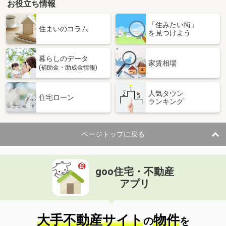
お役立ち情報
「住みたい街」
住まいのコラム
を見つけよう
暮らしのデータ
家賃相場
(補助金・助成金情報)
人気タウン
住宅ローン
ランキング
ページトップに戻る
goo住宅・不動産
アプリ
大手不動産サイト
物件
の
を