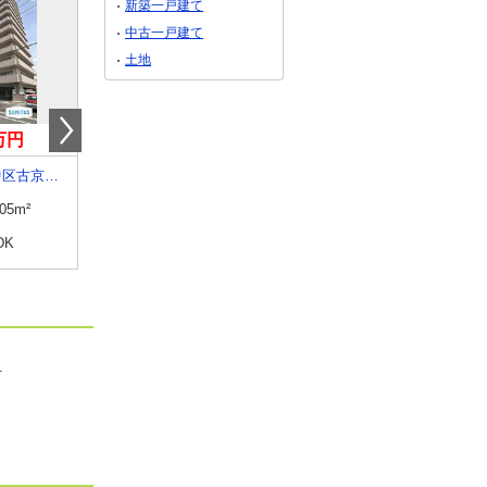
新築一戸建て
中古一戸建て
土地
9万円
550万円
2,500万円
岡山県岡山市中区古京町１
岡山県備前市日生町日生
岡山県岡山市南区新保
.05m²
専有面積
69.5m²
専有面積
74m²
DK
間取り
3LDK
間取り
3LDK
町