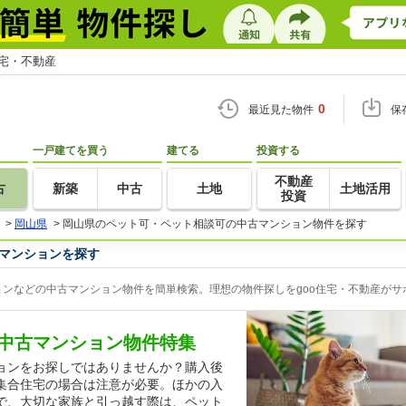
住宅・不動産
0
最近見た物件
保
一戸建てを買う
建てる
投資する
不動産
古
新築
中古
土地
土地活用
投資
>
岡山県
>
岡山県のペット可・ペット相談可の中古マンション物件を探す
マンションを探す
ンなどの中古マンション物件を簡単検索。理想の物件探しをgoo住宅・不動産がサ
中古マンション物件特集
ョンをお探しではありませんか？購入後
集合住宅の場合は注意が必要。ほかの入
で、大切な家族と引っ越す際は、ペット