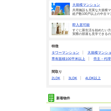
大規模マンション
共用施設も充実な大規模マ
総戸数100戸以上の中古マ
即入居可能
すぐに新生活を始めたい方
実際の部屋も見学できるの
特徴
タワーマンション
大規模マンシ
専有面積100平米以上
売主・代理
間取り
2LDK
3LDK
4LDK以上
新着物件