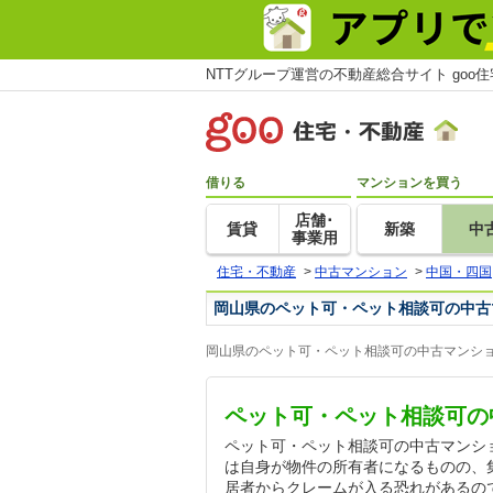
NTTグループ運営の不動産総合サイト goo
借りる
マンションを買う
店舗･
賃貸
新築
中
事業用
住宅・不動産
>
中古マンション
>
中国・四国
岡山県のペット可・ペット相談可の中古
岡山県のペット可・ペット相談可の中古マンショ
ペット可・ペット相談可の
ペット可・ペット相談可の中古マンシ
は自身が物件の所有者になるものの、
居者からクレームが入る恐れがあるの