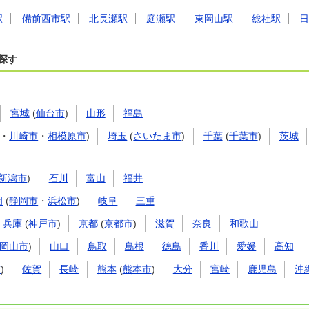
駅
備前西市駅
北長瀬駅
庭瀬駅
東岡山駅
総社駅
探す
宮城
(
仙台市
)
山形
福島
・
川崎市
・
相模原市
)
埼玉
(
さいたま市
)
千葉
(
千葉市
)
茨城
新潟市
)
石川
富山
福井
岡
(
静岡市
・
浜松市
)
岐阜
三重
兵庫
(
神戸市
)
京都
(
京都市
)
滋賀
奈良
和歌山
岡山市
)
山口
鳥取
島根
徳島
香川
愛媛
高知
市
)
佐賀
長崎
熊本
(
熊本市
)
大分
宮崎
鹿児島
沖