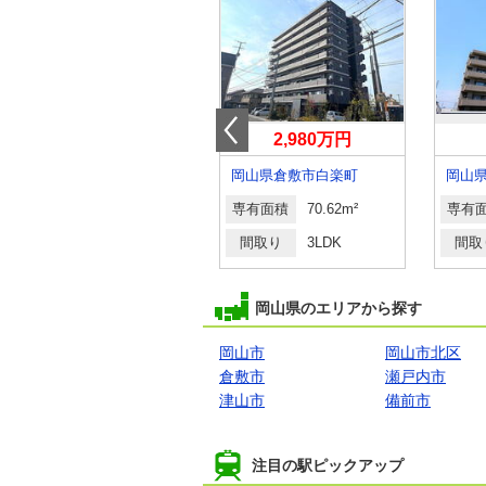
2,499万円
2,980万円
岡山県岡山市中区藤原西町１丁目
岡山県倉敷市白楽町
岡山
専有面積
88.34m²
専有面積
70.62m²
専有
間取り
4LDK
間取り
3LDK
間取
岡山県のエリアから探す
岡山市
岡山市北区
倉敷市
瀬戸内市
津山市
備前市
注目の駅ピックアップ