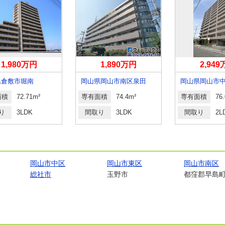
1,980万円
1,890万円
2,94
県倉敷市堀南
岡山県岡山市南区泉田
面積
72.71m²
専有面積
74.4m²
専有面積
76
り
3LDK
間取り
3LDK
間取り
2L
岡山市中区
岡山市東区
岡山市南区
総社市
玉野市
都窪郡早島